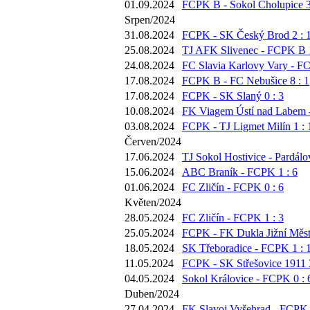
01.09.2024
FCPK B - Sokol Cholupice 3
Srpen/2024
31.08.2024
FCPK - SK Český Brod 2 : 
25.08.2024
TJ AFK Slivenec - FCPK B 1
24.08.2024
FC Slavia Karlovy Vary - FC
17.08.2024
FCPK B - FC Nebušice 8 : 1
17.08.2024
FCPK - SK Slaný 0 : 3
10.08.2024
FK Viagem Ústí nad Labem 
03.08.2024
FCPK - TJ Ligmet Milín 1 : 
Červen/2024
17.06.2024
TJ Sokol Hostivice - Pardálov
15.06.2024
ABC Braník - FCPK 1 : 6
01.06.2024
FC Zličín - FCPK 0 : 6
Květen/2024
28.05.2024
FC Zličín - FCPK 1 : 3
25.05.2024
FCPK - FK Dukla Jižní Město
18.05.2024
SK Třeboradice - FCPK 1 : 
11.05.2024
FCPK - SK Střešovice 1911 3
04.05.2024
Sokol Královice - FCPK 0 : 
Duben/2024
27.04.2024
FK Slavoj Vyšehrad - FCPK 