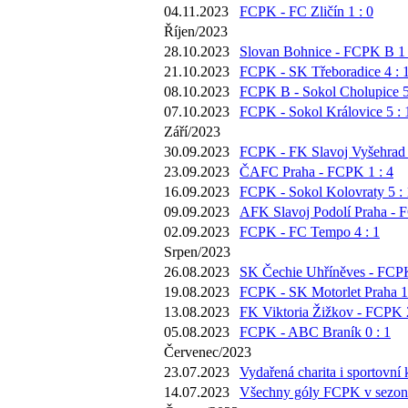
04.11.2023
FCPK - FC Zličín 1 : 0
Říjen/2023
28.10.2023
Slovan Bohnice - FCPK B 1 
21.10.2023
FCPK - SK Třeboradice 4 : 
08.10.2023
FCPK B - Sokol Cholupice 5
07.10.2023
FCPK - Sokol Královice 5 : 
Září/2023
30.09.2023
FCPK - FK Slavoj Vyšehrad 
23.09.2023
ČAFC Praha - FCPK 1 : 4
16.09.2023
FCPK - Sokol Kolovraty 5 : 
09.09.2023
AFK Slavoj Podolí Praha - 
02.09.2023
FCPK - FC Tempo 4 : 1
Srpen/2023
26.08.2023
SK Čechie Uhříněves - FCPK
19.08.2023
FCPK - SK Motorlet Praha 1 
13.08.2023
FK Viktoria Žižkov - FCPK 2
05.08.2023
FCPK - ABC Braník 0 : 1
Červenec/2023
23.07.2023
Vydařená charita i sportovní 
14.07.2023
Všechny góly FCPK v sezoně 