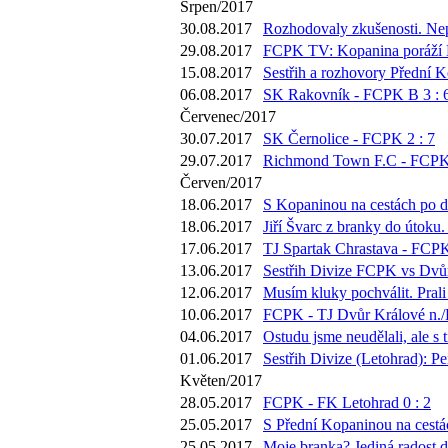
Srpen/2017
30.08.2017
Rozhodovaly zkušenosti. Nep
29.08.2017
FCPK TV: Kopanina poráží Mot
15.08.2017
Sestřih a rozhovory Přední K
06.08.2017
SK Rakovník - FCPK B 3 : 
Červenec/2017
30.07.2017
SK Černolice - FCPK 2 : 7
29.07.2017
Richmond Town F.C - FCPK 
Červen/2017
18.06.2017
S Kopaninou na cestách po di
18.06.2017
Jiří Švarc z branky do útoku
17.06.2017
TJ Spartak Chrastava - FCPK
13.06.2017
Sestřih Divize FCPK vs Dvůr
12.06.2017
Musím kluky pochválit. Prali
10.06.2017
FCPK - TJ Dvůr Králové n./L
04.06.2017
Ostudu jsme neudělali, ale s
01.06.2017
Sestřih Divize (Letohrad): P
Květen/2017
28.05.2017
FCPK - FK Letohrad 0 : 2
25.05.2017
S Přední Kopaninou na cestác
25.05.2017
Moje branka? Jediná radost d