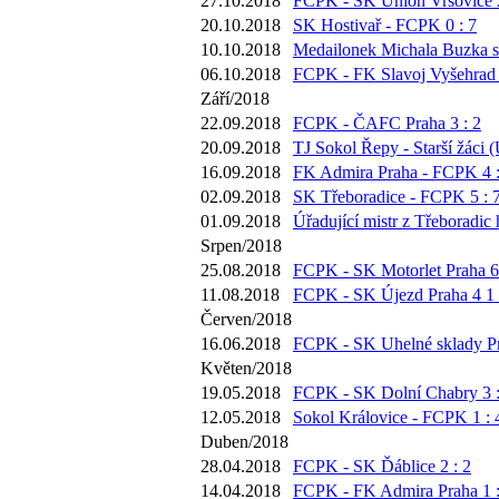
27.10.2018
FCPK - SK Union Vršovice 2
20.10.2018
SK Hostivař - FCPK 0 : 7
10.10.2018
Medailonek Michala Buzka s
06.10.2018
FCPK - FK Slavoj Vyšehrad 
Září/2018
22.09.2018
FCPK - ČAFC Praha 3 : 2
20.09.2018
TJ Sokol Řepy - Starší žáci (
16.09.2018
FK Admira Praha - FCPK 4 :
02.09.2018
SK Třeboradice - FCPK 5 : 
01.09.2018
Úřadující mistr z Třeboradic 
Srpen/2018
25.08.2018
FCPK - SK Motorlet Praha 6 
11.08.2018
FCPK - SK Újezd Praha 4 1 
Červen/2018
16.06.2018
FCPK - SK Uhelné sklady Pr
Květen/2018
19.05.2018
FCPK - SK Dolní Chabry 3 :
12.05.2018
Sokol Královice - FCPK 1 : 
Duben/2018
28.04.2018
FCPK - SK Ďáblice 2 : 2
14.04.2018
FCPK - FK Admira Praha 1 :