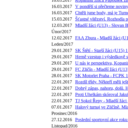
16.03.2017
Kopaninu zničil Papoušek za 7
16.03.2017
V pondělí si přečteme novin
16.03.2017
Chtěli jsme body, má je Turn
15.03.2017
Šťastné vítězství. Rozhodla 
12.03.2017
Mladší žáci (U13) - Slovan B
Únor/2017
12.02.2017
FAA Zbura - Mladší žáci (U1
Leden/2017
29.01.2017
SK Štětí - Starší žáci (U15) 1
29.01.2017
Herně vzestup i výsledkově s
29.01.2017
U nás je perspektiva, Kopani
29.01.2017
FC Zličín - Mladší žáci (U13)
28.01.2017
SK Motorlet Praha - FCPK 1 
22.01.2017
Rozdíl třídy. Někteří měli j
22.01.2017
Dobrý zápas, nahoru, dolů. 
22.01.2017
Proti Uhelkám skóroval Jakub
22.01.2017
TJ Sokol Řepy - Mladší žáci 
07.01.2017
Halový turnaj ve Zličíně. Ml
Prosinec/2016
27.12.2016
Poslední sportovní akce roku
Listopad/2016