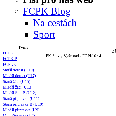
FCPK Blog
Na cestách
Sport
Týmy
Zá
FCPK
FK Slavoj Vyšehrad - FCPK 0 : 4
FCPK B
FCPK C
Starší dorost (U19)
Mladší dorost (U17)
Starší žáci (U15)
Mladší žáci (U13)
Mladší žáci B (U12)
Starší přípravka (U11)
Starší přípravka B (U10)
Mladší přípravka (U9)
Minipřípravka (U7)