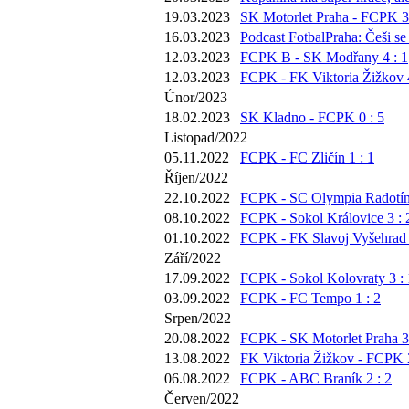
19.03.2023
SK Motorlet Praha - FCPK 3 
16.03.2023
Podcast FotbalPraha: Češi se
12.03.2023
FCPK B - SK Modřany 4 : 1
12.03.2023
FCPK - FK Viktoria Žižkov 4
Únor/2023
18.02.2023
SK Kladno - FCPK 0 : 5
Listopad/2022
05.11.2022
FCPK - FC Zličín 1 : 1
Říjen/2022
22.10.2022
FCPK - SC Olympia Radotín 
08.10.2022
FCPK - Sokol Královice 3 : 
01.10.2022
FCPK - FK Slavoj Vyšehrad 
Září/2022
17.09.2022
FCPK - Sokol Kolovraty 3 : 
03.09.2022
FCPK - FC Tempo 1 : 2
Srpen/2022
20.08.2022
FCPK - SK Motorlet Praha 3 
13.08.2022
FK Viktoria Žižkov - FCPK 2
06.08.2022
FCPK - ABC Braník 2 : 2
Červen/2022