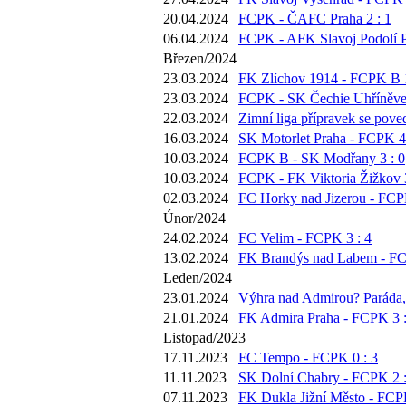
20.04.2024
FCPK - ČAFC Praha 2 : 1
06.04.2024
FCPK - AFK Slavoj Podolí P
Březen/2024
23.03.2024
FK Zlíchov 1914 - FCPK B 1
23.03.2024
FCPK - SK Čechie Uhříněves
22.03.2024
Zimní liga přípravek se pove
16.03.2024
SK Motorlet Praha - FCPK 4 
10.03.2024
FCPK B - SK Modřany 3 : 0
10.03.2024
FCPK - FK Viktoria Žižkov 3
02.03.2024
FC Horky nad Jizerou - FCP
Únor/2024
24.02.2024
FC Velim - FCPK 3 : 4
13.02.2024
FK Brandýs nad Labem - FC
Leden/2024
23.01.2024
Výhra nad Admirou? Paráda, 
21.01.2024
FK Admira Praha - FCPK 3 :
Listopad/2023
17.11.2023
FC Tempo - FCPK 0 : 3
11.11.2023
SK Dolní Chabry - FCPK 2 :
07.11.2023
FK Dukla Jižní Město - FCPK