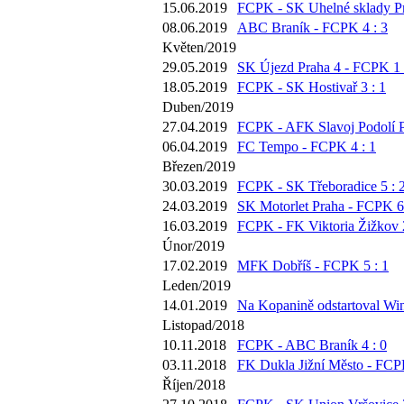
15.06.2019
FCPK - SK Uhelné sklady Pr
08.06.2019
ABC Braník - FCPK 4 : 3
Květen/2019
29.05.2019
SK Újezd Praha 4 - FCPK 1 
18.05.2019
FCPK - SK Hostivař 3 : 1
Duben/2019
27.04.2019
FCPK - AFK Slavoj Podolí P
06.04.2019
FC Tempo - FCPK 4 : 1
Březen/2019
30.03.2019
FCPK - SK Třeboradice 5 : 
24.03.2019
SK Motorlet Praha - FCPK 6 
16.03.2019
FCPK - FK Viktoria Žižkov 2
Únor/2019
17.02.2019
MFK Dobříš - FCPK 5 : 1
Leden/2019
14.01.2019
Na Kopanině odstartoval Win
Listopad/2018
10.11.2018
FCPK - ABC Braník 4 : 0
03.11.2018
FK Dukla Jižní Město - FCPK
Říjen/2018