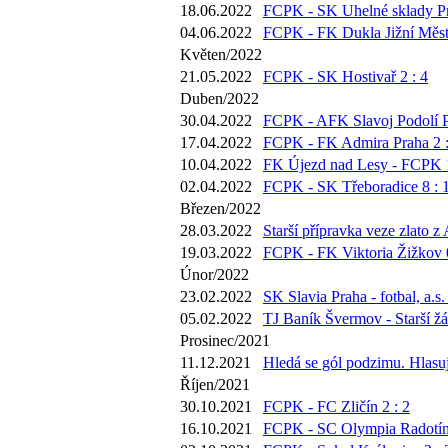
18.06.2022
FCPK - SK Uhelné sklady Pr
04.06.2022
FCPK - FK Dukla Jižní Město
Květen/2022
21.05.2022
FCPK - SK Hostivař 2 : 4
Duben/2022
30.04.2022
FCPK - AFK Slavoj Podolí P
17.04.2022
FCPK - FK Admira Praha 2 :
10.04.2022
FK Újezd nad Lesy - FCPK 1
02.04.2022
FCPK - SK Třeboradice 8 : 
Březen/2022
28.03.2022
Starší přípravka veze zlato z
19.03.2022
FCPK - FK Viktoria Žižkov 0
Únor/2022
23.02.2022
SK Slavia Praha - fotbal, a.s.
05.02.2022
TJ Baník Švermov - Starší žá
Prosinec/2021
11.12.2021
Hledá se gól podzimu. Hlasujt
Říjen/2021
30.10.2021
FCPK - FC Zličín 2 : 2
16.10.2021
FCPK - SC Olympia Radotín 