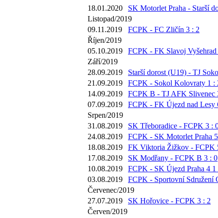
18.01.2020
SK Motorlet Praha - Starší do
Listopad/2019
09.11.2019
FCPK - FC Zličín 3 : 2
Říjen/2019
05.10.2019
FCPK - FK Slavoj Vyšehrad 
Září/2019
28.09.2019
Starší dorost (U19) - TJ Soko
21.09.2019
FCPK - Sokol Kolovraty 1 : 
14.09.2019
FCPK B - TJ AFK Slivenec 3
07.09.2019
FCPK - FK Újezd nad Lesy 6
Srpen/2019
31.08.2019
SK Třeboradice - FCPK 3 : 
24.08.2019
FCPK - SK Motorlet Praha 5 
18.08.2019
FK Viktoria Žižkov - FCPK 5
17.08.2019
SK Modřany - FCPK B 3 : 0
10.08.2019
FCPK - SK Újezd Praha 4 1 
03.08.2019
FCPK - Sportovní Sdružení O
Červenec/2019
27.07.2019
SK Hořovice - FCPK 3 : 2
Červen/2019