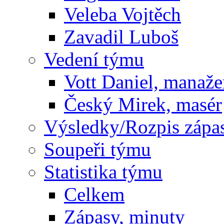
Veleba Vojtěch
Zavadil Luboš
Vedení týmu
Vott Daniel, manaže
Český Mirek, masér
Výsledky/Rozpis zápa
Soupeři týmu
Statistika týmu
Celkem
Zápasy, minuty