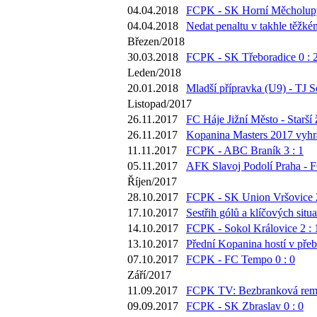
04.04.2018
FCPK - SK Horní Měcholupy
04.04.2018
Nedat penaltu v takhle těžké
Březen/2018
30.03.2018
FCPK - SK Třeboradice 0 : 
Leden/2018
20.01.2018
Mladší přípravka (U9) - TJ S
Listopad/2017
26.11.2017
FC Háje Jižní Město - Starší 
26.11.2017
Kopanina Masters 2017 vyhr
11.11.2017
FCPK - ABC Braník 3 : 1
05.11.2017
AFK Slavoj Podolí Praha - 
Říjen/2017
28.10.2017
FCPK - SK Union Vršovice 2
17.10.2017
Sestřih gólů a klíčových sit
14.10.2017
FCPK - Sokol Královice 2 : 
13.10.2017
Přední Kopanina hostí v přeb
07.10.2017
FCPK - FC Tempo 0 : 0
Září/2017
11.09.2017
FCPK TV: Bezbranková remíz
09.09.2017
FCPK - SK Zbraslav 0 : 0