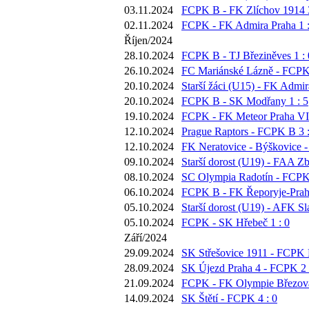
03.11.2024
FCPK B - FK Zlíchov 1914 3
02.11.2024
FCPK - FK Admira Praha 1 :
Říjen/2024
28.10.2024
FCPK B - TJ Březiněves 1 : 
26.10.2024
FC Mariánské Lázně - FCPK 
20.10.2024
Starší žáci (U15) - FK Admir
20.10.2024
FCPK B - SK Modřany 1 : 5
19.10.2024
FCPK - FK Meteor Praha VII
12.10.2024
Prague Raptors - FCPK B 3 :
12.10.2024
FK Neratovice - Býškovice -
09.10.2024
Starší dorost (U19) - FAA Zb
08.10.2024
SC Olympia Radotín - FCPK 
06.10.2024
FCPK B - FK Řeporyje-Praha
05.10.2024
Starší dorost (U19) - AFK Sl
05.10.2024
FCPK - SK Hřebeč 1 : 0
Září/2024
29.09.2024
SK Střešovice 1911 - FCPK B
28.09.2024
SK Újezd Praha 4 - FCPK 2 
21.09.2024
FCPK - FK Olympie Březová
14.09.2024
SK Štětí - FCPK 4 : 0