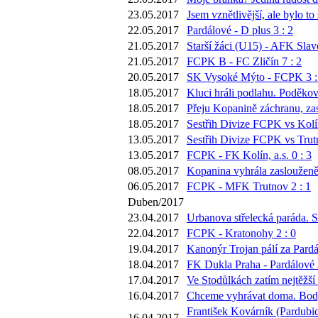
23.05.2017
Jsem vznětlivější, ale bylo 
22.05.2017
Pardálové - D plus 3 : 2
21.05.2017
Starší žáci (U15) - AFK Slavo
21.05.2017
FCPK B - FC Zličín 7 : 2
20.05.2017
SK Vysoké Mýto - FCPK 3 :
18.05.2017
Kluci hráli podlahu. Poděkova
18.05.2017
Přeju Kopanině záchranu, zas
18.05.2017
Sestřih Divize FCPK vs Kolí
13.05.2017
Sestřih Divize FCPK vs Trut
13.05.2017
FCPK - FK Kolín, a.s. 0 : 3
08.05.2017
Kopanina vyhrála zaslouženě
06.05.2017
FCPK - MFK Trutnov 2 : 1
Duben/2017
23.04.2017
Urbanova střelecká paráda. S
22.04.2017
FCPK - Kratonohy 2 : 0
19.04.2017
Kanonýr Trojan pálí za Pardá
18.04.2017
FK Dukla Praha - Pardálové 
17.04.2017
Ve Stodůlkách zatím nejtěžší
16.04.2017
Chceme vyhrávat doma. Body 
František Kovárník (Pardubic
16.04.2017