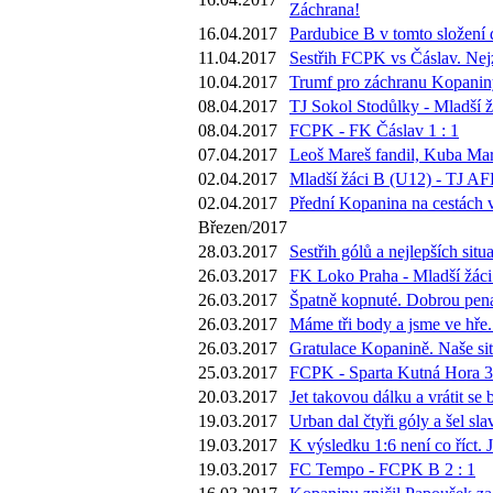
Záchrana!
16.04.2017
Pardubice B v tomto složení 
11.04.2017
Sestřih FCPK vs Čáslav. Nejz
10.04.2017
Trumf pro záchranu Kopaniny 
08.04.2017
TJ Sokol Stodůlky - Mladší ž
08.04.2017
FCPK - FK Čáslav 1 : 1
07.04.2017
Leoš Mareš fandil, Kuba Mar
02.04.2017
Mladší žáci B (U12) - TJ AFK
02.04.2017
Přední Kopanina na cestách v
Březen/2017
28.03.2017
Sestřih gólů a nejlepších si
26.03.2017
FK Loko Praha - Mladší žáci
26.03.2017
Špatně kopnuté. Dobrou pena
26.03.2017
Máme tři body a jsme ve hře. 
26.03.2017
Gratulace Kopanině. Naše sit
25.03.2017
FCPK - Sparta Kutná Hora 3 
20.03.2017
Jet takovou dálku a vrátit s
19.03.2017
Urban dal čtyři góly a šel sla
19.03.2017
K výsledku 1:6 není co říct.
19.03.2017
FC Tempo - FCPK B 2 : 1