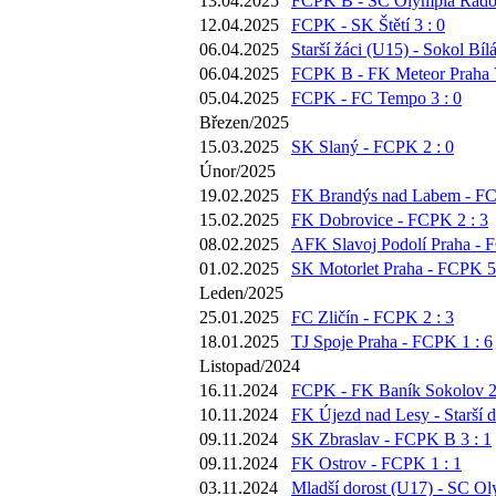
13.04.2025
FCPK B - SC Olympia Radotí
12.04.2025
FCPK - SK Štětí 3 : 0
06.04.2025
Starší žáci (U15) - Sokol Bíl
06.04.2025
FCPK B - FK Meteor Praha V
05.04.2025
FCPK - FC Tempo 3 : 0
Březen/2025
15.03.2025
SK Slaný - FCPK 2 : 0
Únor/2025
19.02.2025
FK Brandýs nad Labem - FC
15.02.2025
FK Dobrovice - FCPK 2 : 3
08.02.2025
AFK Slavoj Podolí Praha - 
01.02.2025
SK Motorlet Praha - FCPK 5 
Leden/2025
25.01.2025
FC Zličín - FCPK 2 : 3
18.01.2025
TJ Spoje Praha - FCPK 1 : 6
Listopad/2024
16.11.2024
FCPK - FK Baník Sokolov 2 
10.11.2024
FK Újezd nad Lesy - Starší d
09.11.2024
SK Zbraslav - FCPK B 3 : 1
09.11.2024
FK Ostrov - FCPK 1 : 1
03.11.2024
Mladší dorost (U17) - SC Ol