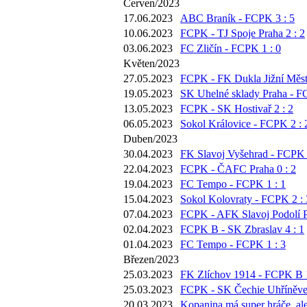
Červen/2023
17.06.2023
ABC Braník - FCPK 3 : 5
10.06.2023
FCPK - TJ Spoje Praha 2 : 2
03.06.2023
FC Zličín - FCPK 1 : 0
Květen/2023
27.05.2023
FCPK - FK Dukla Jižní Město
19.05.2023
SK Uhelné sklady Praha - F
13.05.2023
FCPK - SK Hostivař 2 : 2
06.05.2023
Sokol Královice - FCPK 2 : 
Duben/2023
30.04.2023
FK Slavoj Vyšehrad - FCPK 
22.04.2023
FCPK - ČAFC Praha 0 : 2
19.04.2023
FC Tempo - FCPK 1 : 1
15.04.2023
Sokol Kolovraty - FCPK 2 : 
07.04.2023
FCPK - AFK Slavoj Podolí P
02.04.2023
FCPK B - SK Zbraslav 4 : 1
01.04.2023
FC Tempo - FCPK 1 : 3
Březen/2023
25.03.2023
FK Zlíchov 1914 - FCPK B 1
25.03.2023
FCPK - SK Čechie Uhříněves
20.03.2023
Kopanina má super hráče, ale