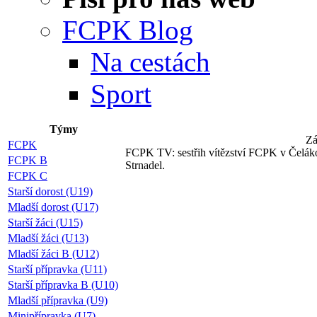
FCPK Blog
Na cestách
Sport
Týmy
Zá
FCPK
FCPK TV: sestřih vítězství FCPK v Čeláko
FCPK B
Strnadel.
FCPK C
Starší dorost (U19)
Mladší dorost (U17)
Starší žáci (U15)
Mladší žáci (U13)
Mladší žáci B (U12)
Starší přípravka (U11)
Starší přípravka B (U10)
Mladší přípravka (U9)
Minipřípravka (U7)