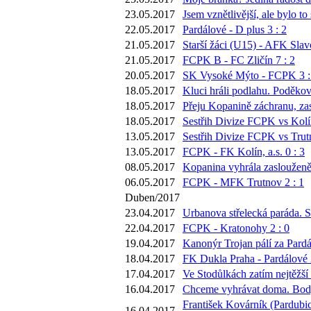
23.05.2017
Jsem vznětlivější, ale bylo 
22.05.2017
Pardálové - D plus 3 : 2
21.05.2017
Starší žáci (U15) - AFK Slavo
21.05.2017
FCPK B - FC Zličín 7 : 2
20.05.2017
SK Vysoké Mýto - FCPK 3 :
18.05.2017
Kluci hráli podlahu. Poděkova
18.05.2017
Přeju Kopanině záchranu, zas
18.05.2017
Sestřih Divize FCPK vs Kolí
13.05.2017
Sestřih Divize FCPK vs Trut
13.05.2017
FCPK - FK Kolín, a.s. 0 : 3
08.05.2017
Kopanina vyhrála zaslouženě
06.05.2017
FCPK - MFK Trutnov 2 : 1
Duben/2017
23.04.2017
Urbanova střelecká paráda. S
22.04.2017
FCPK - Kratonohy 2 : 0
19.04.2017
Kanonýr Trojan pálí za Pardá
18.04.2017
FK Dukla Praha - Pardálové 
17.04.2017
Ve Stodůlkách zatím nejtěžší
16.04.2017
Chceme vyhrávat doma. Body 
František Kovárník (Pardubic
16.04.2017