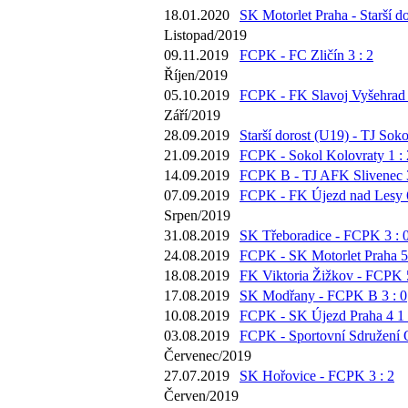
18.01.2020
SK Motorlet Praha - Starší do
Listopad/2019
09.11.2019
FCPK - FC Zličín 3 : 2
Říjen/2019
05.10.2019
FCPK - FK Slavoj Vyšehrad 
Září/2019
28.09.2019
Starší dorost (U19) - TJ Soko
21.09.2019
FCPK - Sokol Kolovraty 1 : 
14.09.2019
FCPK B - TJ AFK Slivenec 3
07.09.2019
FCPK - FK Újezd nad Lesy 6
Srpen/2019
31.08.2019
SK Třeboradice - FCPK 3 : 
24.08.2019
FCPK - SK Motorlet Praha 5 
18.08.2019
FK Viktoria Žižkov - FCPK 5
17.08.2019
SK Modřany - FCPK B 3 : 0
10.08.2019
FCPK - SK Újezd Praha 4 1 
03.08.2019
FCPK - Sportovní Sdružení O
Červenec/2019
27.07.2019
SK Hořovice - FCPK 3 : 2
Červen/2019