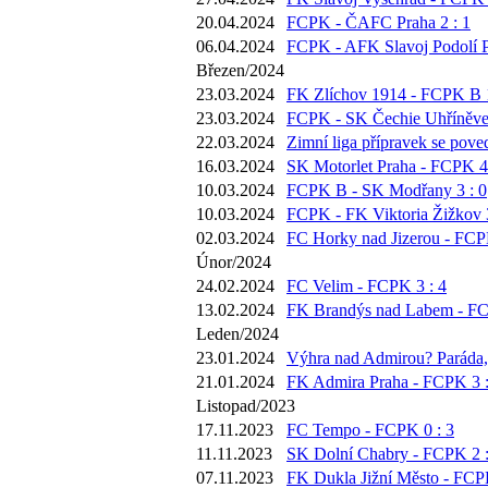
20.04.2024
FCPK - ČAFC Praha 2 : 1
06.04.2024
FCPK - AFK Slavoj Podolí P
Březen/2024
23.03.2024
FK Zlíchov 1914 - FCPK B 1
23.03.2024
FCPK - SK Čechie Uhříněves
22.03.2024
Zimní liga přípravek se pove
16.03.2024
SK Motorlet Praha - FCPK 4 
10.03.2024
FCPK B - SK Modřany 3 : 0
10.03.2024
FCPK - FK Viktoria Žižkov 3
02.03.2024
FC Horky nad Jizerou - FCP
Únor/2024
24.02.2024
FC Velim - FCPK 3 : 4
13.02.2024
FK Brandýs nad Labem - FC
Leden/2024
23.01.2024
Výhra nad Admirou? Paráda, 
21.01.2024
FK Admira Praha - FCPK 3 :
Listopad/2023
17.11.2023
FC Tempo - FCPK 0 : 3
11.11.2023
SK Dolní Chabry - FCPK 2 :
07.11.2023
FK Dukla Jižní Město - FCPK