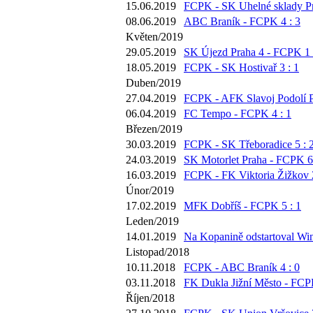
15.06.2019
FCPK - SK Uhelné sklady Pr
08.06.2019
ABC Braník - FCPK 4 : 3
Květen/2019
29.05.2019
SK Újezd Praha 4 - FCPK 1 
18.05.2019
FCPK - SK Hostivař 3 : 1
Duben/2019
27.04.2019
FCPK - AFK Slavoj Podolí P
06.04.2019
FC Tempo - FCPK 4 : 1
Březen/2019
30.03.2019
FCPK - SK Třeboradice 5 : 
24.03.2019
SK Motorlet Praha - FCPK 6 
16.03.2019
FCPK - FK Viktoria Žižkov 2
Únor/2019
17.02.2019
MFK Dobříš - FCPK 5 : 1
Leden/2019
14.01.2019
Na Kopanině odstartoval Win
Listopad/2018
10.11.2018
FCPK - ABC Braník 4 : 0
03.11.2018
FK Dukla Jižní Město - FCPK
Říjen/2018