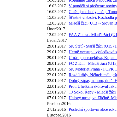
16.03.2017
Kopaninu zničil Papoušek za 7
16.03.2017
V pondělí si přečteme novin
16.03.2017
Chtěli jsme body, má je Turn
15.03.2017
Šťastné vítězství. Rozhodla 
12.03.2017
Mladší žáci (U13) - Slovan B
Únor/2017
12.02.2017
FAA Zbura - Mladší žáci (U1
Leden/2017
29.01.2017
SK Štětí - Starší žáci (U15) 1
29.01.2017
Herně vzestup i výsledkově s
29.01.2017
U nás je perspektiva, Kopani
29.01.2017
FC Zličín - Mladší žáci (U13)
28.01.2017
SK Motorlet Praha - FCPK 1 
22.01.2017
Rozdíl třídy. Někteří měli j
22.01.2017
Dobrý zápas, nahoru, dolů. 
22.01.2017
Proti Uhelkám skóroval Jakub
22.01.2017
TJ Sokol Řepy - Mladší žáci 
07.01.2017
Halový turnaj ve Zličíně. Ml
Prosinec/2016
27.12.2016
Poslední sportovní akce roku
Listopad/2016