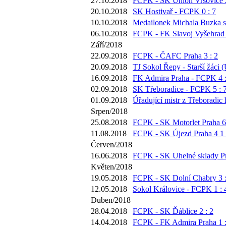
27.10.2018
FCPK - SK Union Vršovice 2
20.10.2018
SK Hostivař - FCPK 0 : 7
10.10.2018
Medailonek Michala Buzka s
06.10.2018
FCPK - FK Slavoj Vyšehrad 
Září/2018
22.09.2018
FCPK - ČAFC Praha 3 : 2
20.09.2018
TJ Sokol Řepy - Starší žáci (
16.09.2018
FK Admira Praha - FCPK 4 :
02.09.2018
SK Třeboradice - FCPK 5 : 
01.09.2018
Úřadující mistr z Třeboradic 
Srpen/2018
25.08.2018
FCPK - SK Motorlet Praha 6 
11.08.2018
FCPK - SK Újezd Praha 4 1 
Červen/2018
16.06.2018
FCPK - SK Uhelné sklady Pr
Květen/2018
19.05.2018
FCPK - SK Dolní Chabry 3 :
12.05.2018
Sokol Královice - FCPK 1 : 
Duben/2018
28.04.2018
FCPK - SK Ďáblice 2 : 2
14.04.2018
FCPK - FK Admira Praha 1 :