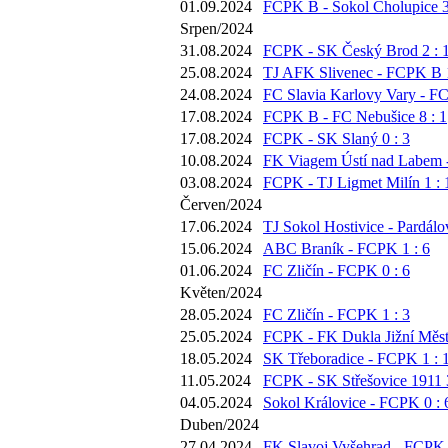
01.09.2024
FCPK B - Sokol Cholupice 3
Srpen/2024
31.08.2024
FCPK - SK Český Brod 2 : 
25.08.2024
TJ AFK Slivenec - FCPK B 1
24.08.2024
FC Slavia Karlovy Vary - FC
17.08.2024
FCPK B - FC Nebušice 8 : 1
17.08.2024
FCPK - SK Slaný 0 : 3
10.08.2024
FK Viagem Ústí nad Labem 
03.08.2024
FCPK - TJ Ligmet Milín 1 : 
Červen/2024
17.06.2024
TJ Sokol Hostivice - Pardálov
15.06.2024
ABC Braník - FCPK 1 : 6
01.06.2024
FC Zličín - FCPK 0 : 6
Květen/2024
28.05.2024
FC Zličín - FCPK 1 : 3
25.05.2024
FCPK - FK Dukla Jižní Město
18.05.2024
SK Třeboradice - FCPK 1 : 
11.05.2024
FCPK - SK Střešovice 1911 3
04.05.2024
Sokol Královice - FCPK 0 : 
Duben/2024
27.04.2024
FK Slavoj Vyšehrad - FCPK 