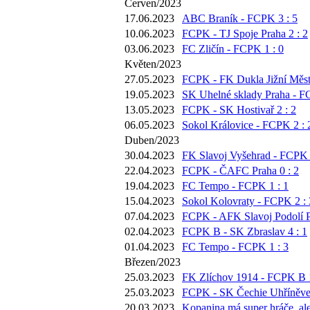
Červen/2023
17.06.2023
ABC Braník - FCPK 3 : 5
10.06.2023
FCPK - TJ Spoje Praha 2 : 2
03.06.2023
FC Zličín - FCPK 1 : 0
Květen/2023
27.05.2023
FCPK - FK Dukla Jižní Město
19.05.2023
SK Uhelné sklady Praha - F
13.05.2023
FCPK - SK Hostivař 2 : 2
06.05.2023
Sokol Královice - FCPK 2 : 
Duben/2023
30.04.2023
FK Slavoj Vyšehrad - FCPK 
22.04.2023
FCPK - ČAFC Praha 0 : 2
19.04.2023
FC Tempo - FCPK 1 : 1
15.04.2023
Sokol Kolovraty - FCPK 2 : 
07.04.2023
FCPK - AFK Slavoj Podolí P
02.04.2023
FCPK B - SK Zbraslav 4 : 1
01.04.2023
FC Tempo - FCPK 1 : 3
Březen/2023
25.03.2023
FK Zlíchov 1914 - FCPK B 1
25.03.2023
FCPK - SK Čechie Uhříněves
20.03.2023
Kopanina má super hráče, ale