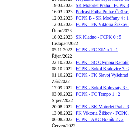
19.03.2023
SK Motorlet Praha - FCPK 3 
16.03.2023
Podcast FotbalPraha: Češi se
12.03.2023
FCPK B - SK Modřany 4 : 1
12.03.2023
FCPK - FK Viktoria Žižkov 4
Únor/2023
18.02.2023
SK Kladno - FCPK 0 : 5
Listopad/2022
05.11.2022
FCPK - FC Zličín 1 : 1
Říjen/2022
22.10.2022
FCPK - SC Olympia Radotín 
08.10.2022
FCPK - Sokol Královice 3 : 
01.10.2022
FCPK - FK Slavoj Vyšehrad 
Září/2022
17.09.2022
FCPK - Sokol Kolovraty 3 : 
03.09.2022
FCPK - FC Tempo 1 : 2
Srpen/2022
20.08.2022
FCPK - SK Motorlet Praha 3 
13.08.2022
FK Viktoria Žižkov - FCPK 2
06.08.2022
FCPK - ABC Braník 2 : 2
Červen/2022