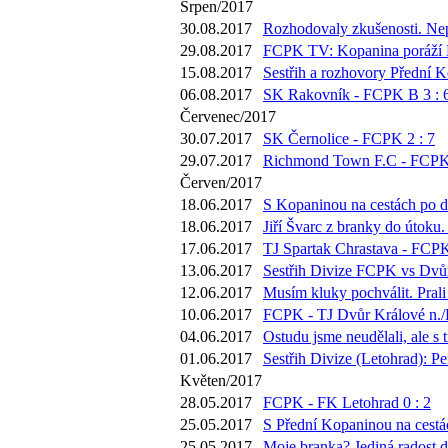
Srpen/2017
30.08.2017
Rozhodovaly zkušenosti. Nep
29.08.2017
FCPK TV: Kopanina poráží Mot
15.08.2017
Sestřih a rozhovory Přední K
06.08.2017
SK Rakovník - FCPK B 3 : 
Červenec/2017
30.07.2017
SK Černolice - FCPK 2 : 7
29.07.2017
Richmond Town F.C - FCPK 
Červen/2017
18.06.2017
S Kopaninou na cestách po di
18.06.2017
Jiří Švarc z branky do útoku
17.06.2017
TJ Spartak Chrastava - FCPK
13.06.2017
Sestřih Divize FCPK vs Dvůr
12.06.2017
Musím kluky pochválit. Prali
10.06.2017
FCPK - TJ Dvůr Králové n./L
04.06.2017
Ostudu jsme neudělali, ale s
01.06.2017
Sestřih Divize (Letohrad): P
Květen/2017
28.05.2017
FCPK - FK Letohrad 0 : 2
25.05.2017
S Přední Kopaninou na cestác
25.05.2017
Moje branka? Jediná radost d