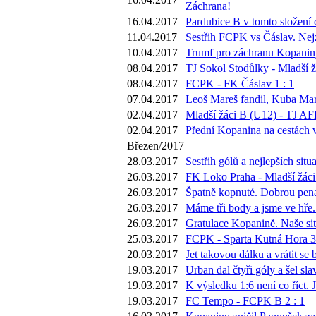
Záchrana!
16.04.2017
Pardubice B v tomto složení 
11.04.2017
Sestřih FCPK vs Čáslav. Nejz
10.04.2017
Trumf pro záchranu Kopaniny 
08.04.2017
TJ Sokol Stodůlky - Mladší ž
08.04.2017
FCPK - FK Čáslav 1 : 1
07.04.2017
Leoš Mareš fandil, Kuba Mar
02.04.2017
Mladší žáci B (U12) - TJ AFK
02.04.2017
Přední Kopanina na cestách v
Březen/2017
28.03.2017
Sestřih gólů a nejlepších si
26.03.2017
FK Loko Praha - Mladší žáci
26.03.2017
Špatně kopnuté. Dobrou pena
26.03.2017
Máme tři body a jsme ve hře. 
26.03.2017
Gratulace Kopanině. Naše sit
25.03.2017
FCPK - Sparta Kutná Hora 3 
20.03.2017
Jet takovou dálku a vrátit s
19.03.2017
Urban dal čtyři góly a šel sla
19.03.2017
K výsledku 1:6 není co říct.
19.03.2017
FC Tempo - FCPK B 2 : 1