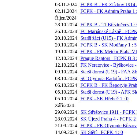
03.11.2024
FCPK B - FK Zlíchov 1914 3
02.11.2024
FCPK - FK Admira Praha 1 :
Říjen/2024
28.10.2024
FCPK B - TJ Březiněves 1 : 
26.10.2024
FC Mariánské Lázně - FCPK 
20.10.2024
Starší žáci (U15) - FK Admir
20.10.2024
FCPK B - SK Modřany 1 : 5
19.10.2024
FCPK - FK Meteor Praha VII
12.10.2024
Prague Raptors - FCPK B 3 :
12.10.2024
FK Neratovice - Býškovice -
09.10.2024
Starší dorost (U19) - FAA Zb
08.10.2024
SC Olympia Radotín - FCPK 
06.10.2024
FCPK B - FK Řeporyje-Praha
05.10.2024
Starší dorost (U19) - AFK Sl
05.10.2024
FCPK - SK Hřebeč 1 : 0
Září/2024
29.09.2024
SK Střešovice 1911 - FCPK B
28.09.2024
SK Újezd Praha 4 - FCPK 2 
21.09.2024
FCPK - FK Olympie Březová
14.09.2024
SK Štětí - FCPK 4 : 0