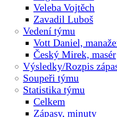
Veleba Vojtěch
Zavadil Luboš
Vedení týmu
Vott Daniel, manaže
Český Mirek, masér
Výsledky/Rozpis zápa
Soupeři týmu
Statistika týmu
Celkem
Zápasy, minuty