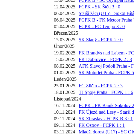
13.04.2025
FCPK B - SC Olympia Radotí
12.04.2025
FCPK - SK Štětí 3 : 0
06.04.2025
Starší žáci (U15) - Sokol Bíl
06.04.2025
FCPK B - FK Meteor Praha V
05.04.2025
FCPK - FC Tempo 3 : 0
Březen/2025
15.03.2025
SK Slaný - FCPK 2 : 0
Únor/2025
19.02.2025
FK Brandýs nad Labem - FC
15.02.2025
FK Dobrovice - FCPK 2 : 3
08.02.2025
AFK Slavoj Podolí Praha - 
01.02.2025
SK Motorlet Praha - FCPK 5 
Leden/2025
25.01.2025
FC Zličín - FCPK 2 : 3
18.01.2025
TJ Spoje Praha - FCPK 1 : 6
Listopad/2024
16.11.2024
FCPK - FK Baník Sokolov 2 
10.11.2024
FK Újezd nad Lesy - Starší d
09.11.2024
SK Zbraslav - FCPK B 3 : 1
09.11.2024
FK Ostrov - FCPK 1 : 1
03.11.2024
Mladší dorost (U17) - SC Ol