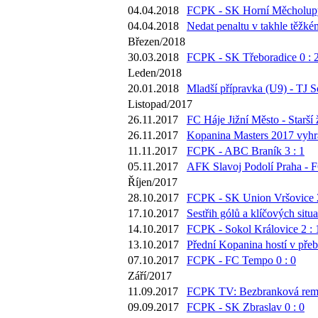
04.04.2018
FCPK - SK Horní Měcholupy
04.04.2018
Nedat penaltu v takhle těžké
Březen/2018
30.03.2018
FCPK - SK Třeboradice 0 : 
Leden/2018
20.01.2018
Mladší přípravka (U9) - TJ S
Listopad/2017
26.11.2017
FC Háje Jižní Město - Starší 
26.11.2017
Kopanina Masters 2017 vyhr
11.11.2017
FCPK - ABC Braník 3 : 1
05.11.2017
AFK Slavoj Podolí Praha - 
Říjen/2017
28.10.2017
FCPK - SK Union Vršovice 2
17.10.2017
Sestřih gólů a klíčových sit
14.10.2017
FCPK - Sokol Královice 2 : 
13.10.2017
Přední Kopanina hostí v přeb
07.10.2017
FCPK - FC Tempo 0 : 0
Září/2017
11.09.2017
FCPK TV: Bezbranková remíz
09.09.2017
FCPK - SK Zbraslav 0 : 0