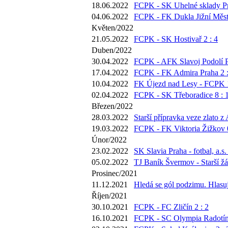
18.06.2022
FCPK - SK Uhelné sklady Pr
04.06.2022
FCPK - FK Dukla Jižní Město
Květen/2022
21.05.2022
FCPK - SK Hostivař 2 : 4
Duben/2022
30.04.2022
FCPK - AFK Slavoj Podolí P
17.04.2022
FCPK - FK Admira Praha 2 :
10.04.2022
FK Újezd nad Lesy - FCPK 1
02.04.2022
FCPK - SK Třeboradice 8 : 
Březen/2022
28.03.2022
Starší přípravka veze zlato z
19.03.2022
FCPK - FK Viktoria Žižkov 0
Únor/2022
23.02.2022
SK Slavia Praha - fotbal, a.s.
05.02.2022
TJ Baník Švermov - Starší žá
Prosinec/2021
11.12.2021
Hledá se gól podzimu. Hlasujt
Říjen/2021
30.10.2021
FCPK - FC Zličín 2 : 2
16.10.2021
FCPK - SC Olympia Radotín 