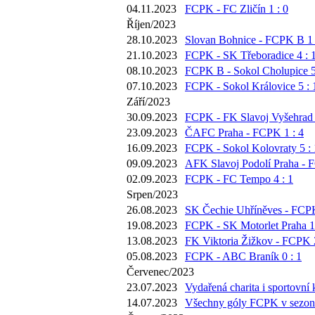
04.11.2023
FCPK - FC Zličín 1 : 0
Říjen/2023
28.10.2023
Slovan Bohnice - FCPK B 1 
21.10.2023
FCPK - SK Třeboradice 4 : 
08.10.2023
FCPK B - Sokol Cholupice 5
07.10.2023
FCPK - Sokol Královice 5 : 
Září/2023
30.09.2023
FCPK - FK Slavoj Vyšehrad 
23.09.2023
ČAFC Praha - FCPK 1 : 4
16.09.2023
FCPK - Sokol Kolovraty 5 : 
09.09.2023
AFK Slavoj Podolí Praha - 
02.09.2023
FCPK - FC Tempo 4 : 1
Srpen/2023
26.08.2023
SK Čechie Uhříněves - FCPK
19.08.2023
FCPK - SK Motorlet Praha 1 
13.08.2023
FK Viktoria Žižkov - FCPK 2
05.08.2023
FCPK - ABC Braník 0 : 1
Červenec/2023
23.07.2023
Vydařená charita i sportovní 
14.07.2023
Všechny góly FCPK v sezoně 