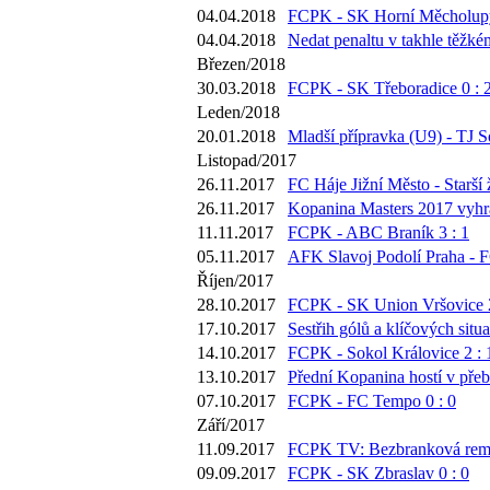
04.04.2018
FCPK - SK Horní Měcholupy
04.04.2018
Nedat penaltu v takhle těžké
Březen/2018
30.03.2018
FCPK - SK Třeboradice 0 : 
Leden/2018
20.01.2018
Mladší přípravka (U9) - TJ S
Listopad/2017
26.11.2017
FC Háje Jižní Město - Starší 
26.11.2017
Kopanina Masters 2017 vyhr
11.11.2017
FCPK - ABC Braník 3 : 1
05.11.2017
AFK Slavoj Podolí Praha - 
Říjen/2017
28.10.2017
FCPK - SK Union Vršovice 2
17.10.2017
Sestřih gólů a klíčových sit
14.10.2017
FCPK - Sokol Královice 2 : 
13.10.2017
Přední Kopanina hostí v přeb
07.10.2017
FCPK - FC Tempo 0 : 0
Září/2017
11.09.2017
FCPK TV: Bezbranková remíz
09.09.2017
FCPK - SK Zbraslav 0 : 0