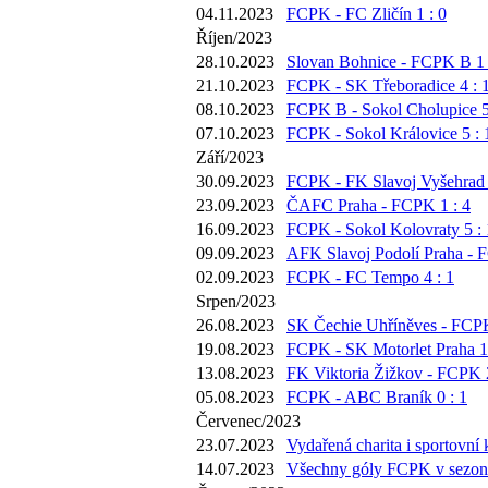
04.11.2023
FCPK - FC Zličín 1 : 0
Říjen/2023
28.10.2023
Slovan Bohnice - FCPK B 1 
21.10.2023
FCPK - SK Třeboradice 4 : 
08.10.2023
FCPK B - Sokol Cholupice 5
07.10.2023
FCPK - Sokol Královice 5 : 
Září/2023
30.09.2023
FCPK - FK Slavoj Vyšehrad 
23.09.2023
ČAFC Praha - FCPK 1 : 4
16.09.2023
FCPK - Sokol Kolovraty 5 : 
09.09.2023
AFK Slavoj Podolí Praha - 
02.09.2023
FCPK - FC Tempo 4 : 1
Srpen/2023
26.08.2023
SK Čechie Uhříněves - FCPK
19.08.2023
FCPK - SK Motorlet Praha 1 
13.08.2023
FK Viktoria Žižkov - FCPK 2
05.08.2023
FCPK - ABC Braník 0 : 1
Červenec/2023
23.07.2023
Vydařená charita i sportovní 
14.07.2023
Všechny góly FCPK v sezoně 