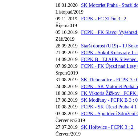
18.01.2020
SK Motorlet Praha - Starší do
Listopad/2019
09.11.2019
FCPK - FC Zličín 3 : 2
Říjen/2019
05.10.2019
FCPK - FK Slavoj Vyšehrad 
Září/2019
28.09.2019
Starší dorost (U19) - TJ Soko
21.09.2019
FCPK - Sokol Kolovraty 1 : 
14.09.2019
FCPK B - TJ AFK Slivenec 3
07.09.2019
FCPK - FK Újezd nad Lesy 6
Srpen/2019
31.08.2019
SK Třeboradice - FCPK 3 : 
24.08.2019
FCPK - SK Motorlet Praha 5 
18.08.2019
FK Viktoria Žižkov - FCPK 5
17.08.2019
SK Modřany - FCPK B 3 : 0
10.08.2019
FCPK - SK Újezd Praha 4 1 
03.08.2019
FCPK - Sportovní Sdružení O
Červenec/2019
27.07.2019
SK Hořovice - FCPK 3 : 2
Červen/2019