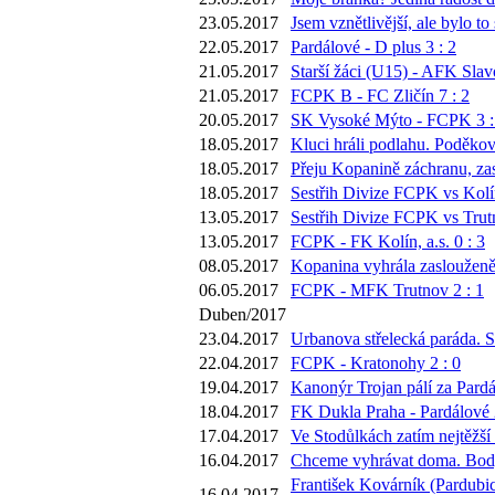
23.05.2017
Jsem vznětlivější, ale bylo 
22.05.2017
Pardálové - D plus 3 : 2
21.05.2017
Starší žáci (U15) - AFK Slavo
21.05.2017
FCPK B - FC Zličín 7 : 2
20.05.2017
SK Vysoké Mýto - FCPK 3 :
18.05.2017
Kluci hráli podlahu. Poděkova
18.05.2017
Přeju Kopanině záchranu, zas
18.05.2017
Sestřih Divize FCPK vs Kolí
13.05.2017
Sestřih Divize FCPK vs Trut
13.05.2017
FCPK - FK Kolín, a.s. 0 : 3
08.05.2017
Kopanina vyhrála zaslouženě
06.05.2017
FCPK - MFK Trutnov 2 : 1
Duben/2017
23.04.2017
Urbanova střelecká paráda. S
22.04.2017
FCPK - Kratonohy 2 : 0
19.04.2017
Kanonýr Trojan pálí za Pardá
18.04.2017
FK Dukla Praha - Pardálové 
17.04.2017
Ve Stodůlkách zatím nejtěžší
16.04.2017
Chceme vyhrávat doma. Body 
František Kovárník (Pardubic
16.04.2017