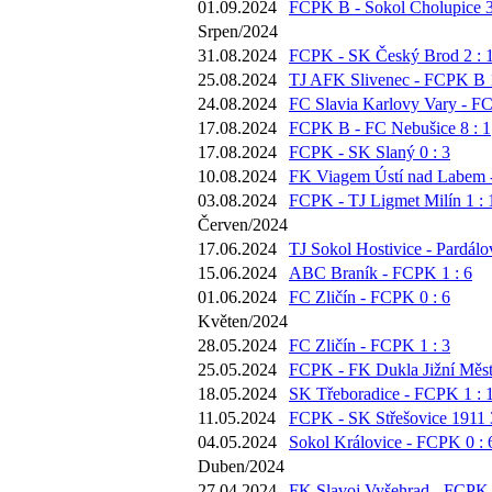
01.09.2024
FCPK B - Sokol Cholupice 3
Srpen/2024
31.08.2024
FCPK - SK Český Brod 2 : 
25.08.2024
TJ AFK Slivenec - FCPK B 1
24.08.2024
FC Slavia Karlovy Vary - FC
17.08.2024
FCPK B - FC Nebušice 8 : 1
17.08.2024
FCPK - SK Slaný 0 : 3
10.08.2024
FK Viagem Ústí nad Labem 
03.08.2024
FCPK - TJ Ligmet Milín 1 : 
Červen/2024
17.06.2024
TJ Sokol Hostivice - Pardálov
15.06.2024
ABC Braník - FCPK 1 : 6
01.06.2024
FC Zličín - FCPK 0 : 6
Květen/2024
28.05.2024
FC Zličín - FCPK 1 : 3
25.05.2024
FCPK - FK Dukla Jižní Město
18.05.2024
SK Třeboradice - FCPK 1 : 
11.05.2024
FCPK - SK Střešovice 1911 3
04.05.2024
Sokol Královice - FCPK 0 : 
Duben/2024
27.04.2024
FK Slavoj Vyšehrad - FCPK 