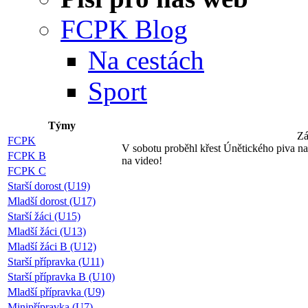
FCPK Blog
Na cestách
Sport
Týmy
Zá
FCPK
V sobotu proběhl křest Únětického piva n
FCPK B
na video!
FCPK C
Starší dorost (U19)
Mladší dorost (U17)
Starší žáci (U15)
Mladší žáci (U13)
Mladší žáci B (U12)
Starší přípravka (U11)
Starší přípravka B (U10)
Mladší přípravka (U9)
Minipřípravka (U7)