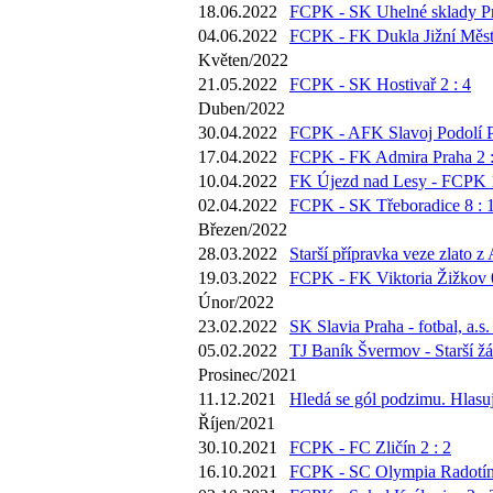
18.06.2022
FCPK - SK Uhelné sklady Pr
04.06.2022
FCPK - FK Dukla Jižní Město
Květen/2022
21.05.2022
FCPK - SK Hostivař 2 : 4
Duben/2022
30.04.2022
FCPK - AFK Slavoj Podolí P
17.04.2022
FCPK - FK Admira Praha 2 :
10.04.2022
FK Újezd nad Lesy - FCPK 1
02.04.2022
FCPK - SK Třeboradice 8 : 
Březen/2022
28.03.2022
Starší přípravka veze zlato z
19.03.2022
FCPK - FK Viktoria Žižkov 0
Únor/2022
23.02.2022
SK Slavia Praha - fotbal, a.s.
05.02.2022
TJ Baník Švermov - Starší žá
Prosinec/2021
11.12.2021
Hledá se gól podzimu. Hlasujt
Říjen/2021
30.10.2021
FCPK - FC Zličín 2 : 2
16.10.2021
FCPK - SC Olympia Radotín 