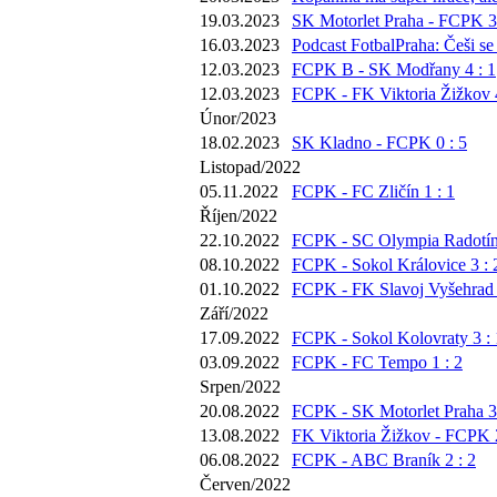
19.03.2023
SK Motorlet Praha - FCPK 3 
16.03.2023
Podcast FotbalPraha: Češi se
12.03.2023
FCPK B - SK Modřany 4 : 1
12.03.2023
FCPK - FK Viktoria Žižkov 4
Únor/2023
18.02.2023
SK Kladno - FCPK 0 : 5
Listopad/2022
05.11.2022
FCPK - FC Zličín 1 : 1
Říjen/2022
22.10.2022
FCPK - SC Olympia Radotín 
08.10.2022
FCPK - Sokol Královice 3 : 
01.10.2022
FCPK - FK Slavoj Vyšehrad 
Září/2022
17.09.2022
FCPK - Sokol Kolovraty 3 : 
03.09.2022
FCPK - FC Tempo 1 : 2
Srpen/2022
20.08.2022
FCPK - SK Motorlet Praha 3 
13.08.2022
FK Viktoria Žižkov - FCPK 2
06.08.2022
FCPK - ABC Braník 2 : 2
Červen/2022