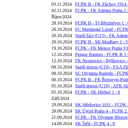
03.11.2024
FCPK B - FK Zlíchov 1914 3
02.11.2024
FCPK - FK Admira Praha 1 :
Říjen/2024
28.10.2024
FCPK B - TJ Březiněves 1 : 
26.10.2024
FC Mariánské Lázně - FCPK 
20.10.2024
Starší žáci (U15) - FK Admir
20.10.2024
FCPK B - SK Modřany 1 : 5
19.10.2024
FCPK - FK Meteor Praha VII
12.10.2024
Prague Raptors - FCPK B 3 :
12.10.2024
FK Neratovice - Býškovice -
09.10.2024
Starší dorost (U19) - FAA Zb
08.10.2024
SC Olympia Radotín - FCPK 
06.10.2024
FCPK B - FK Řeporyje-Praha
05.10.2024
Starší dorost (U19) - AFK Sl
05.10.2024
FCPK - SK Hřebeč 1 : 0
Září/2024
29.09.2024
SK Střešovice 1911 - FCPK B
28.09.2024
SK Újezd Praha 4 - FCPK 2 
21.09.2024
FCPK - FK Olympie Březová
14.09.2024
SK Štětí - FCPK 4 : 0