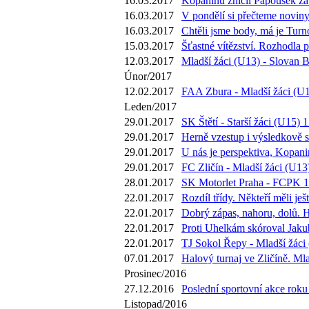
16.03.2017
Kopaninu zničil Papoušek za 7
16.03.2017
V pondělí si přečteme novin
16.03.2017
Chtěli jsme body, má je Turn
15.03.2017
Šťastné vítězství. Rozhodla 
12.03.2017
Mladší žáci (U13) - Slovan B
Únor/2017
12.02.2017
FAA Zbura - Mladší žáci (U1
Leden/2017
29.01.2017
SK Štětí - Starší žáci (U15) 1
29.01.2017
Herně vzestup i výsledkově s
29.01.2017
U nás je perspektiva, Kopani
29.01.2017
FC Zličín - Mladší žáci (U13)
28.01.2017
SK Motorlet Praha - FCPK 1 
22.01.2017
Rozdíl třídy. Někteří měli j
22.01.2017
Dobrý zápas, nahoru, dolů. 
22.01.2017
Proti Uhelkám skóroval Jakub
22.01.2017
TJ Sokol Řepy - Mladší žáci 
07.01.2017
Halový turnaj ve Zličíně. Ml
Prosinec/2016
27.12.2016
Poslední sportovní akce roku
Listopad/2016