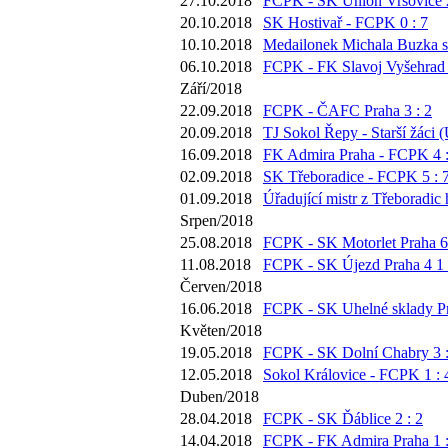
27.10.2018
FCPK - SK Union Vršovice 2
20.10.2018
SK Hostivař - FCPK 0 : 7
10.10.2018
Medailonek Michala Buzka s
06.10.2018
FCPK - FK Slavoj Vyšehrad 
Září/2018
22.09.2018
FCPK - ČAFC Praha 3 : 2
20.09.2018
TJ Sokol Řepy - Starší žáci (
16.09.2018
FK Admira Praha - FCPK 4 :
02.09.2018
SK Třeboradice - FCPK 5 : 
01.09.2018
Úřadující mistr z Třeboradic 
Srpen/2018
25.08.2018
FCPK - SK Motorlet Praha 6 
11.08.2018
FCPK - SK Újezd Praha 4 1 
Červen/2018
16.06.2018
FCPK - SK Uhelné sklady Pr
Květen/2018
19.05.2018
FCPK - SK Dolní Chabry 3 :
12.05.2018
Sokol Královice - FCPK 1 : 
Duben/2018
28.04.2018
FCPK - SK Ďáblice 2 : 2
14.04.2018
FCPK - FK Admira Praha 1 :