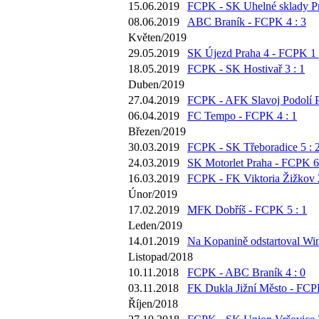
15.06.2019
FCPK - SK Uhelné sklady Pr
08.06.2019
ABC Braník - FCPK 4 : 3
Květen/2019
29.05.2019
SK Újezd Praha 4 - FCPK 1 
18.05.2019
FCPK - SK Hostivař 3 : 1
Duben/2019
27.04.2019
FCPK - AFK Slavoj Podolí P
06.04.2019
FC Tempo - FCPK 4 : 1
Březen/2019
30.03.2019
FCPK - SK Třeboradice 5 : 
24.03.2019
SK Motorlet Praha - FCPK 6 
16.03.2019
FCPK - FK Viktoria Žižkov 2
Únor/2019
17.02.2019
MFK Dobříš - FCPK 5 : 1
Leden/2019
14.01.2019
Na Kopanině odstartoval Win
Listopad/2018
10.11.2018
FCPK - ABC Braník 4 : 0
03.11.2018
FK Dukla Jižní Město - FCPK
Říjen/2018