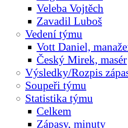
Veleba Vojtěch
Zavadil Luboš
Vedení týmu
Vott Daniel, manaže
Český Mirek, masér
Výsledky/Rozpis zápa
Soupeři týmu
Statistika týmu
Celkem
Zápasy, minuty