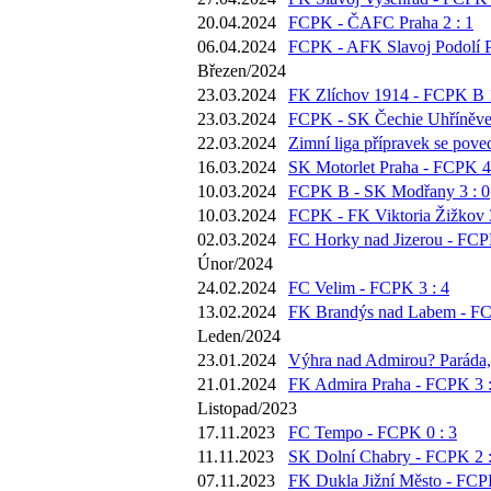
20.04.2024
FCPK - ČAFC Praha 2 : 1
06.04.2024
FCPK - AFK Slavoj Podolí P
Březen/2024
23.03.2024
FK Zlíchov 1914 - FCPK B 1
23.03.2024
FCPK - SK Čechie Uhříněves
22.03.2024
Zimní liga přípravek se pove
16.03.2024
SK Motorlet Praha - FCPK 4 
10.03.2024
FCPK B - SK Modřany 3 : 0
10.03.2024
FCPK - FK Viktoria Žižkov 3
02.03.2024
FC Horky nad Jizerou - FCP
Únor/2024
24.02.2024
FC Velim - FCPK 3 : 4
13.02.2024
FK Brandýs nad Labem - FC
Leden/2024
23.01.2024
Výhra nad Admirou? Paráda, 
21.01.2024
FK Admira Praha - FCPK 3 :
Listopad/2023
17.11.2023
FC Tempo - FCPK 0 : 3
11.11.2023
SK Dolní Chabry - FCPK 2 :
07.11.2023
FK Dukla Jižní Město - FCPK