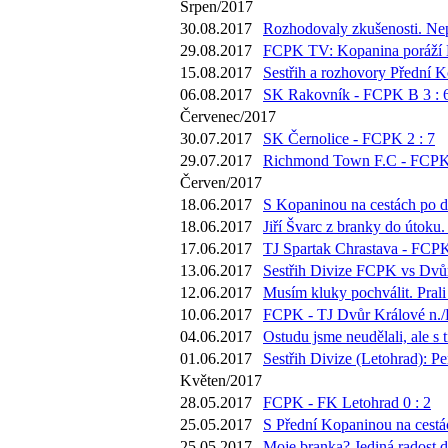
Srpen/2017
30.08.2017
Rozhodovaly zkušenosti. Nep
29.08.2017
FCPK TV: Kopanina poráží Mot
15.08.2017
Sestřih a rozhovory Přední K
06.08.2017
SK Rakovník - FCPK B 3 : 
Červenec/2017
30.07.2017
SK Černolice - FCPK 2 : 7
29.07.2017
Richmond Town F.C - FCPK 
Červen/2017
18.06.2017
S Kopaninou na cestách po di
18.06.2017
Jiří Švarc z branky do útoku
17.06.2017
TJ Spartak Chrastava - FCPK
13.06.2017
Sestřih Divize FCPK vs Dvůr
12.06.2017
Musím kluky pochválit. Prali
10.06.2017
FCPK - TJ Dvůr Králové n./L
04.06.2017
Ostudu jsme neudělali, ale s
01.06.2017
Sestřih Divize (Letohrad): P
Květen/2017
28.05.2017
FCPK - FK Letohrad 0 : 2
25.05.2017
S Přední Kopaninou na cestác
25.05.2017
Moje branka? Jediná radost d