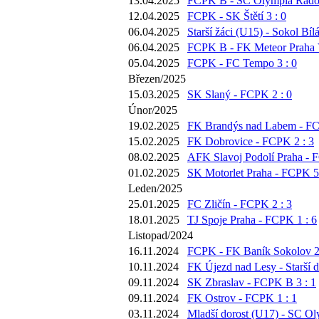
13.04.2025
FCPK B - SC Olympia Radotí
12.04.2025
FCPK - SK Štětí 3 : 0
06.04.2025
Starší žáci (U15) - Sokol Bíl
06.04.2025
FCPK B - FK Meteor Praha V
05.04.2025
FCPK - FC Tempo 3 : 0
Březen/2025
15.03.2025
SK Slaný - FCPK 2 : 0
Únor/2025
19.02.2025
FK Brandýs nad Labem - FC
15.02.2025
FK Dobrovice - FCPK 2 : 3
08.02.2025
AFK Slavoj Podolí Praha - 
01.02.2025
SK Motorlet Praha - FCPK 5 
Leden/2025
25.01.2025
FC Zličín - FCPK 2 : 3
18.01.2025
TJ Spoje Praha - FCPK 1 : 6
Listopad/2024
16.11.2024
FCPK - FK Baník Sokolov 2 
10.11.2024
FK Újezd nad Lesy - Starší d
09.11.2024
SK Zbraslav - FCPK B 3 : 1
09.11.2024
FK Ostrov - FCPK 1 : 1
03.11.2024
Mladší dorost (U17) - SC Ol