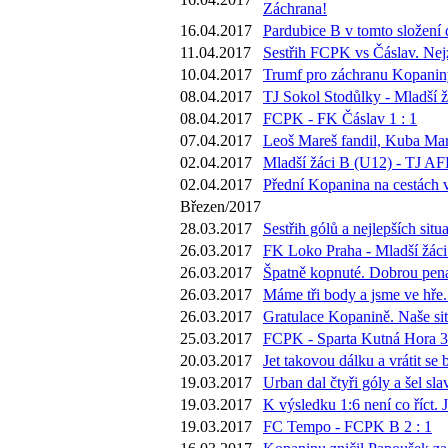
Záchrana!
16.04.2017
Pardubice B v tomto složení 
11.04.2017
Sestřih FCPK vs Čáslav. Nejz
10.04.2017
Trumf pro záchranu Kopaniny 
08.04.2017
TJ Sokol Stodůlky - Mladší ž
08.04.2017
FCPK - FK Čáslav 1 : 1
07.04.2017
Leoš Mareš fandil, Kuba Mar
02.04.2017
Mladší žáci B (U12) - TJ AFK
02.04.2017
Přední Kopanina na cestách v
Březen/2017
28.03.2017
Sestřih gólů a nejlepších si
26.03.2017
FK Loko Praha - Mladší žáci
26.03.2017
Špatně kopnuté. Dobrou pena
26.03.2017
Máme tři body a jsme ve hře. 
26.03.2017
Gratulace Kopanině. Naše sit
25.03.2017
FCPK - Sparta Kutná Hora 3 
20.03.2017
Jet takovou dálku a vrátit s
19.03.2017
Urban dal čtyři góly a šel sla
19.03.2017
K výsledku 1:6 není co říct.
19.03.2017
FC Tempo - FCPK B 2 : 1