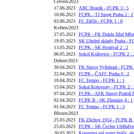
Červen/2023
17.06.2023
ABC Braník - FCPK 3 : 5
10.06.2023
FCPK - TJ Spoje Praha 2 : 2
03.06.2023
FC Zličín - FCPK 1 : 0
Květen/2023
27.05.2023
FCPK - FK Dukla Jižní Město
19.05.2023
SK Uhelné sklady Praha - F
13.05.2023
FCPK - SK Hostivař 2 : 2
06.05.2023
Sokol Královice - FCPK 2 : 
Duben/2023
30.04.2023
FK Slavoj Vyšehrad - FCPK 
22.04.2023
FCPK - ČAFC Praha 0 : 2
19.04.2023
FC Tempo - FCPK 1 : 1
15.04.2023
Sokol Kolovraty - FCPK 2 : 
07.04.2023
FCPK - AFK Slavoj Podolí P
02.04.2023
FCPK B - SK Zbraslav 4 : 1
01.04.2023
FC Tempo - FCPK 1 : 3
Březen/2023
25.03.2023
FK Zlíchov 1914 - FCPK B 1
25.03.2023
FCPK - SK Čechie Uhříněves
20.03.2023
Kopanina má super hráče, ale