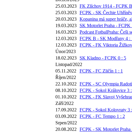
25.03.2023
FK Zlíchov 1914 - FCPK B 
25.03.2023
FCPK - SK Čechie Uhříněve
20.03.2023
Kopanina má super hráče, al
19.03.2023
SK Motorlet Praha - FCPK 3
16.03.2023
Podcast FotbalPraha: Češi 
12.03.2023
FCPK B - SK Modřany 4 : 
12.03.2023
FCPK - FK Viktoria Žižkov 
Únor/2023
18.02.2023
SK Kladno - FCPK 0 : 5
Listopad/2022
05.11.2022
FCPK - FC Zličín 1 : 1
Říjen/2022
22.10.2022
FCPK - SC Olympia Radotín
08.10.2022
FCPK - Sokol Královice 3 :
01.10.2022
FCPK - FK Slavoj Vyšehrad
Září/2022
17.09.2022
FCPK - Sokol Kolovraty 3 :
03.09.2022
FCPK - FC Tempo 1 : 2
Srpen/2022
20.08.2022
FCPK - SK Motorlet Praha 3