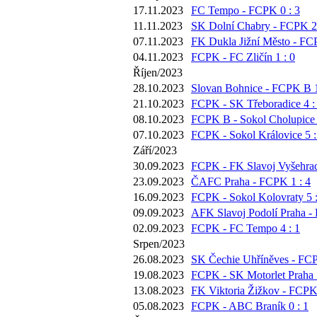
17.11.2023
FC Tempo - FCPK 0 : 3
11.11.2023
SK Dolní Chabry - FCPK 2 
07.11.2023
FK Dukla Jižní Město - FC
04.11.2023
FCPK - FC Zličín 1 : 0
Říjen/2023
28.10.2023
Slovan Bohnice - FCPK B 1
21.10.2023
FCPK - SK Třeboradice 4 :
08.10.2023
FCPK B - Sokol Cholupice 
07.10.2023
FCPK - Sokol Královice 5 :
Září/2023
30.09.2023
FCPK - FK Slavoj Vyšehrad
23.09.2023
ČAFC Praha - FCPK 1 : 4
16.09.2023
FCPK - Sokol Kolovraty 5 :
09.09.2023
AFK Slavoj Podolí Praha -
02.09.2023
FCPK - FC Tempo 4 : 1
Srpen/2023
26.08.2023
SK Čechie Uhříněves - FCP
19.08.2023
FCPK - SK Motorlet Praha 1
13.08.2023
FK Viktoria Žižkov - FCPK 
05.08.2023
FCPK - ABC Braník 0 : 1