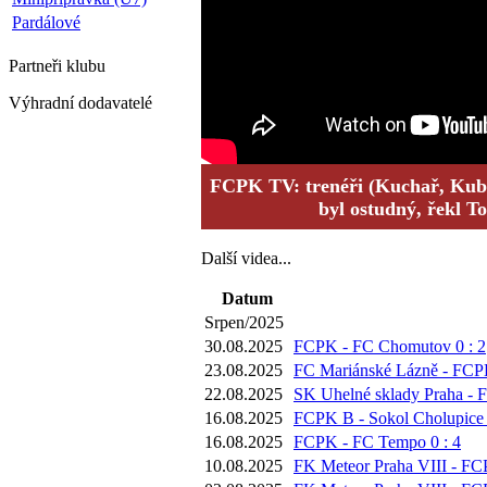
Pardálové
Partneři
klubu
Výhradní dodavatelé
FCPK TV: trenéři (Kuchař, Kubr
byl ostudný, řekl 
Další videa...
Datum
Srpen/2025
30.08.2025
FCPK - FC Chomutov 0 : 2
23.08.2025
FC Mariánské Lázně - FCPK
22.08.2025
SK Uhelné sklady Praha - 
16.08.2025
FCPK B - Sokol Cholupice 
16.08.2025
FCPK - FC Tempo 0 : 4
10.08.2025
FK Meteor Praha VIII - FC