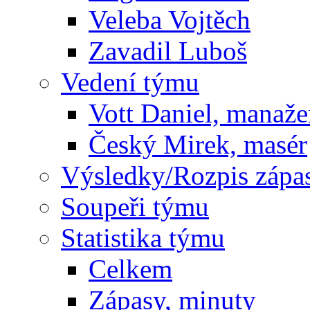
Veleba Vojtěch
Zavadil Luboš
Vedení týmu
Vott Daniel, manaže
Český Mirek, masér
Výsledky/Rozpis zápa
Soupeři týmu
Statistika týmu
Celkem
Zápasy, minuty