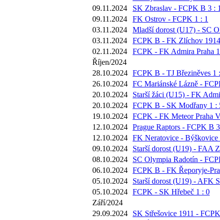
09.11.2024
SK Zbraslav - FCPK B 3 : 
09.11.2024
FK Ostrov - FCPK 1 : 1
03.11.2024
Mladší dorost (U17) - SC O
03.11.2024
FCPK B - FK Zlíchov 1914 
02.11.2024
FCPK - FK Admira Praha 1 
Říjen/2024
28.10.2024
FCPK B - TJ Březiněves 1 :
26.10.2024
FC Mariánské Lázně - FCPK
20.10.2024
Starší žáci (U15) - FK Admi
20.10.2024
FCPK B - SK Modřany 1 : 
19.10.2024
FCPK - FK Meteor Praha VI
12.10.2024
Prague Raptors - FCPK B 3 
12.10.2024
FK Neratovice - Býškovice 
09.10.2024
Starší dorost (U19) - FAA Z
08.10.2024
SC Olympia Radotín - FCPK
06.10.2024
FCPK B - FK Řeporyje-Prah
05.10.2024
Starší dorost (U19) - AFK S
05.10.2024
FCPK - SK Hřebeč 1 : 0
Září/2024
29.09.2024
SK Střešovice 1911 - FCPK