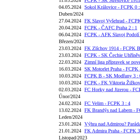
11.05.2024
FCPK - SK Střešovice 1911 
04.05.2024
Sokol Královice - FCPK 0 :
Duben/2024
27.04.2024
FK Slavoj Vyšehrad - FCPK
20.04.2024
FCPK - ČAFC Praha 2 : 1
06.04.2024
FCPK - AFK Slavoj Podolí 
Březen/2024
23.03.2024
FK Zlíchov 1914 - FCPK B 
23.03.2024
FCPK - SK Čechie Uhříněve
22.03.2024
Zimní liga přípravek se pov
16.03.2024
SK Motorlet Praha - FCPK 4
10.03.2024
FCPK B - SK Modřany 3 : 
10.03.2024
FCPK - FK Viktoria Žižkov 
02.03.2024
FC Horky nad Jizerou - FC
Únor/2024
24.02.2024
FC Velim - FCPK 3 : 4
13.02.2024
FK Brandýs nad Labem - F
Leden/2024
23.01.2024
Výhra nad Admirou? Paráda,
21.01.2024
FK Admira Praha - FCPK 3 
Listopad/2023