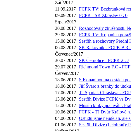
Září/2017
11.09.2017
FCPK TV: Bezbranková remí
09.09.2017
FCPK - SK Zbraslav 0 : 0
Srpen/2017
30.08.2017
Rozhodovaly zkušenosti. Ne
29.08.2017
FCPK TV: Kopanina poráží Mo
15.08.2017
Sestřih a rozhovory Přední 
06.08.2017
SK Rakovník - FCPK B 3 :
Červenec/2017
30.07.2017
SK Černolice - FCPK 2 : 7
29.07.2017
Richmond Town F.C - FCPK
Červen/2017
18.06.2017
S Kopaninou na cestách po d
18.06.2017
Jiří Švarc z branky do útok
17.06.2017
TJ Spartak Chrastava - FCP
13.06.2017
Sestřih Divize FCPK vs Dvů
12.06.2017
Musím kluky pochválit. Pra
10.06.2017
FCPK - TJ Dvůr Králové n./
04.06.2017
Ostudu jsme neudělali, ale 
01.06.2017
Sestřih Divize (Letohrad): 