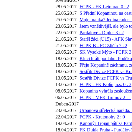
Květen/2017
28.05.2017
FCPK - FK Letohrad 0 : 2
25.05.2017
S Přední Kopaninou na cestá
25.05.2017
Moje branka? Jediná radost 
23.05.2017
Jsem vznětlivější, ale bylo
22.05.2017
Pardálové - D plus 3 : 2
21.05.2017
Starší žáci (U15) - AFK Sla
21.05.2017
FCPK B - FC Zličín 7 : 2
20.05.2017
SK Vysoké Mýto - FCPK 3 
18.05.2017
Kluci hráli podlahu. Poděko
18.05.2017
Přeju Kopanině záchranu, za
18.05.2017
Sestřih Divize FCPK vs Kol
13.05.2017
Sestřih Divize FCPK vs Tru
13.05.2017
FCPK - FK Kolín, a.s. 0 : 3
08.05.2017
Kopanina vyhrála zasloužen
06.05.2017
FCPK - MFK Trutnov 2 : 1
Duben/2017
23.04.2017
Urbanova střelecká paráda. 
22.04.2017
FCPK - Kratonohy 2 : 0
19.04.2017
Kanonýr Trojan pálí za Pard
18.04.2017
FK Dukla Praha - Pardálové