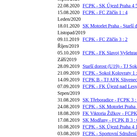
22.08.2020
FCPK - SK Újezd Praha 4 5
15.08.2020
FCPK - FC Zličín 1 : 4
Leden/2020
18.01.2020
SK Motorlet Praha - Starší d
Listopad/2019
09.11.2019
FCPK - FC Zličín 3 : 2
Říjen/2019
05.10.2019
FCPK - FK Slavoj Vyšehrad
Září/2019
28.09.2019
Starší dorost (U19) - TJ Sok
21.09.2019
FCPK - Sokol Kolovraty 1 :
14.09.2019
FCPK B - TJ AFK Slivenec 
07.09.2019
FCPK - FK Újezd nad Lesy 
Srpen/2019
31.08.2019
SK Třeboradice - FCPK 3 :
24.08.2019
FCPK - SK Motorlet Praha 5
18.08.2019
FK Viktoria Žižkov - FCPK 
17.08.2019
SK Modřany - FCPK B 3 : 
10.08.2019
FCPK - SK Újezd Praha 4 1
03.08.2019
FCPK - Sportovní Sdružení 