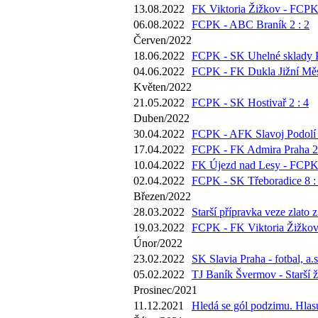
13.08.2022
FK Viktoria Žižkov - FCPK 
06.08.2022
FCPK - ABC Braník 2 : 2
Červen/2022
18.06.2022
FCPK - SK Uhelné sklady P
04.06.2022
FCPK - FK Dukla Jižní Měs
Květen/2022
21.05.2022
FCPK - SK Hostivař 2 : 4
Duben/2022
30.04.2022
FCPK - AFK Slavoj Podolí 
17.04.2022
FCPK - FK Admira Praha 2 
10.04.2022
FK Újezd nad Lesy - FCPK 
02.04.2022
FCPK - SK Třeboradice 8 :
Březen/2022
28.03.2022
Starší přípravka veze zlato 
19.03.2022
FCPK - FK Viktoria Žižkov 
Únor/2022
23.02.2022
SK Slavia Praha - fotbal, a.s
05.02.2022
TJ Baník Švermov - Starší ž
Prosinec/2021
11.12.2021
Hledá se gól podzimu. Hlasu