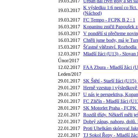
19.03.2017
Urban dal čtyři góly a šel s
K výsledku 1:6 není co říct.
19.03.2017
(Náchod)
19.03.2017
FC Tempo - FCPK B 2 : 1
16.03.2017
Kopaninu zničil Papoušek za 
16.03.2017
V pondělí si přečteme novi
16.03.2017
Chtěli jsme body, má je Tur
15.03.2017
Šťastné vítězství. Rozhodla
12.03.2017
Mladší žáci (U13) - Slovan 
Únor/2017
12.02.2017
FAA Zbura - Mladší žáci (U
Leden/2017
29.01.2017
SK Štětí - Starší žáci (U15) 
29.01.2017
Herně vzestup i výsledkově 
29.01.2017
U nás je perspektiva, Kopan
29.01.2017
FC Zličín - Mladší žáci (U13
28.01.2017
SK Motorlet Praha - FCPK 1
22.01.2017
Rozdíl třídy. Někteří měli 
22.01.2017
Dobrý zápas, nahoru, dolů.
22.01.2017
Proti Uhelkám skóroval Jaku
22.01.2017
TJ Sokol Řepy - Mladší žáci