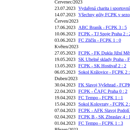
Červenec/2023
23.07.2023
Vydařená charita i sportovní
14.07.2023
Všechny góly FCPK v sezoně
Červen/2023
17.06.2023
ABC Braník - FCPK 3 : 5
10.06.2023
FCPK - TJ Spoje Praha 2 : 
03.06.2023
FC Zličín - FCPK 1 : 0
Květen/2023
27.05.2023
FCPK - FK Dukla Jižní Měs
19.05.2023
SK Uhelné sklady Praha - 
13.05.2023
FCPK - SK Hostivař 2 : 2
06.05.2023
Sokol Královice - FCPK 2 :
Duben/2023
30.04.2023
FK Slavoj Vyšehrad - FCPK
22.04.2023
FCPK - ČAFC Praha 0 : 2
19.04.2023
FC Tempo - FCPK 1 : 1
15.04.2023
Sokol Kolovraty - FCPK 2 :
07.04.2023
FCPK - AFK Slavoj Podolí 
02.04.2023
FCPK B - SK Zbraslav 4 : 
01.04.2023
FC Tempo - FCPK 1 : 3
Březen/2023