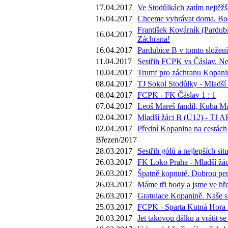
17.04.2017
Ve Stodůlkách zatím nejtěžš
16.04.2017
Chceme vyhrávat doma. Body
František Kovárník (Pardubi
16.04.2017
Záchrana!
16.04.2017
Pardubice B v tomto složení
11.04.2017
Sestřih FCPK vs Čáslav. Nej
10.04.2017
Trumf pro záchranu Kopaniny
08.04.2017
TJ Sokol Stodůlky - Mladší 
08.04.2017
FCPK - FK Čáslav 1 : 1
07.04.2017
Leoš Mareš fandil, Kuba Ma
02.04.2017
Mladší žáci B (U12) - TJ A
02.04.2017
Přední Kopanina na cestách 
Březen/2017
28.03.2017
Sestřih gólů a nejlepších s
26.03.2017
FK Loko Praha - Mladší žác
26.03.2017
Špatně kopnuté. Dobrou pen
26.03.2017
Máme tři body a jsme ve hře.
26.03.2017
Gratulace Kopanině. Naše si
25.03.2017
FCPK - Sparta Kutná Hora 3
20.03.2017
Jet takovou dálku a vrátit 