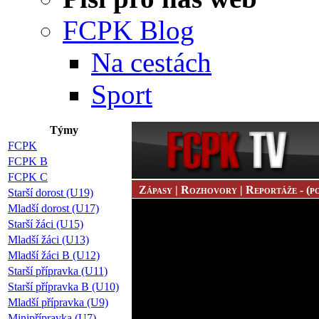
FCPK Blog
Na cestách
Sport
Týmy
FCPK
FCPK B
FCPK C
Zápasy | Rozhovory | Reportáže - (po
Starší dorost (U19)
Mladší dorost (U17)
Starší žáci (U15)
Mladší žáci (U13)
Mladší žáci B (U12)
Starší přípravka (U11)
Starší přípravka B (U10)
Mladší přípravka (U9)
Minipřípravka (U7)