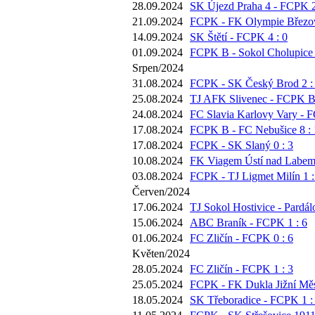
28.09.2024
SK Újezd Praha 4 - FCPK 2
21.09.2024
FCPK - FK Olympie Březov
14.09.2024
SK Štětí - FCPK 4 : 0
01.09.2024
FCPK B - Sokol Cholupice 
Srpen/2024
31.08.2024
FCPK - SK Český Brod 2 :
25.08.2024
TJ AFK Slivenec - FCPK B 
24.08.2024
FC Slavia Karlovy Vary - F
17.08.2024
FCPK B - FC Nebušice 8 : 
17.08.2024
FCPK - SK Slaný 0 : 3
10.08.2024
FK Viagem Ústí nad Labem
03.08.2024
FCPK - TJ Ligmet Milín 1 :
Červen/2024
17.06.2024
TJ Sokol Hostivice - Pardál
15.06.2024
ABC Braník - FCPK 1 : 6
01.06.2024
FC Zličín - FCPK 0 : 6
Květen/2024
28.05.2024
FC Zličín - FCPK 1 : 3
25.05.2024
FCPK - FK Dukla Jižní Měs
18.05.2024
SK Třeboradice - FCPK 1 :