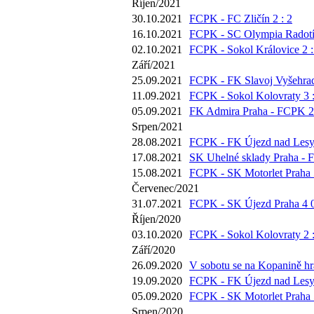
Říjen/2021
30.10.2021
FCPK - FC Zličín 2 : 2
16.10.2021
FCPK - SC Olympia Radotín
02.10.2021
FCPK - Sokol Královice 2 :
Září/2021
25.09.2021
FCPK - FK Slavoj Vyšehrad
11.09.2021
FCPK - Sokol Kolovraty 3 :
05.09.2021
FK Admira Praha - FCPK 2 
Srpen/2021
28.08.2021
FCPK - FK Újezd nad Lesy 
17.08.2021
SK Uhelné sklady Praha - 
15.08.2021
FCPK - SK Motorlet Praha 5
Červenec/2021
31.07.2021
FCPK - SK Újezd Praha 4 0
Říjen/2020
03.10.2020
FCPK - Sokol Kolovraty 2 :
Září/2020
26.09.2020
V sobotu se na Kopanině hrá
19.09.2020
FCPK - FK Újezd nad Lesy 
05.09.2020
FCPK - SK Motorlet Praha 5
Srpen/2020