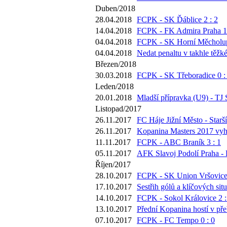
Duben/2018
28.04.2018
FCPK - SK Ďáblice 2 : 2
14.04.2018
FCPK - FK Admira Praha 1 
04.04.2018
FCPK - SK Horní Měcholup
04.04.2018
Nedat penaltu v takhle těžk
Březen/2018
30.03.2018
FCPK - SK Třeboradice 0 :
Leden/2018
20.01.2018
Mladší přípravka (U9) - TJ 
Listopad/2017
26.11.2017
FC Háje Jižní Město - Starší
26.11.2017
Kopanina Masters 2017 vyh
11.11.2017
FCPK - ABC Braník 3 : 1
05.11.2017
AFK Slavoj Podolí Praha -
Říjen/2017
28.10.2017
FCPK - SK Union Vršovice 
17.10.2017
Sestřih gólů a klíčových si
14.10.2017
FCPK - Sokol Královice 2 :
13.10.2017
Přední Kopanina hostí v pře
07.10.2017
FCPK - FC Tempo 0 : 0