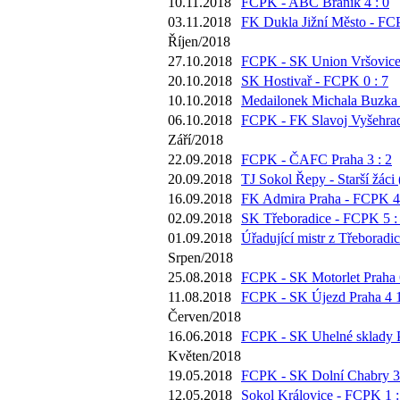
10.11.2018
FCPK - ABC Braník 4 : 0
03.11.2018
FK Dukla Jižní Město - FC
Říjen/2018
27.10.2018
FCPK - SK Union Vršovice 
20.10.2018
SK Hostivař - FCPK 0 : 7
10.10.2018
Medailonek Michala Buzka 
06.10.2018
FCPK - FK Slavoj Vyšehrad
Září/2018
22.09.2018
FCPK - ČAFC Praha 3 : 2
20.09.2018
TJ Sokol Řepy - Starší žáci 
16.09.2018
FK Admira Praha - FCPK 4 
02.09.2018
SK Třeboradice - FCPK 5 :
01.09.2018
Úřadující mistr z Třeboradi
Srpen/2018
25.08.2018
FCPK - SK Motorlet Praha 6
11.08.2018
FCPK - SK Újezd Praha 4 1
Červen/2018
16.06.2018
FCPK - SK Uhelné sklady P
Květen/2018
19.05.2018
FCPK - SK Dolní Chabry 3 
12.05.2018
Sokol Královice - FCPK 1 :