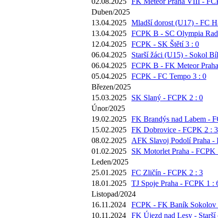
02.08.2025
FK Meteor Praha VIII - FC
Duben/2025
13.04.2025
Mladší dorost (U17) - FC Há
13.04.2025
FCPK B - SC Olympia Radot
12.04.2025
FCPK - SK Štětí 3 : 0
06.04.2025
Starší žáci (U15) - Sokol Bí
06.04.2025
FCPK B - FK Meteor Praha 
05.04.2025
FCPK - FC Tempo 3 : 0
Březen/2025
15.03.2025
SK Slaný - FCPK 2 : 0
Únor/2025
19.02.2025
FK Brandýs nad Labem - F
15.02.2025
FK Dobrovice - FCPK 2 : 3
08.02.2025
AFK Slavoj Podolí Praha -
01.02.2025
SK Motorlet Praha - FCPK 5
Leden/2025
25.01.2025
FC Zličín - FCPK 2 : 3
18.01.2025
TJ Spoje Praha - FCPK 1 : 
Listopad/2024
16.11.2024
FCPK - FK Baník Sokolov 2
10.11.2024
FK Újezd nad Lesy - Starší 