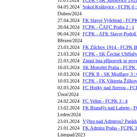
11.05.2024
FCPK - SK Střešovice 1911 
04.05.2024
Sokol Královice - FCPK 0 :
Duben/2024
27.04.2024
FK Slavoj Vyšehrad - FCPK
20.04.2024
FCPK - ČAFC Praha 2 : 1
06.04.2024
FCPK - AFK Slavoj Podolí 
Březen/2024
23.03.2024
FK Zlíchov 1914 - FCPK B 
23.03.2024
FCPK - SK Čechie Uhříněve
22.03.2024
Zimní liga přípravek se pov
16.03.2024
SK Motorlet Praha - FCPK 4
10.03.2024
FCPK B - SK Modřany 3 : 
10.03.2024
FCPK - FK Viktoria Žižkov 
02.03.2024
FC Horky nad Jizerou - FC
Únor/2024
24.02.2024
FC Velim - FCPK 3 : 4
13.02.2024
FK Brandýs nad Labem - F
Leden/2024
23.01.2024
Výhra nad Admirou? Paráda,
21.01.2024
FK Admira Praha - FCPK 3 
Listopad/2023