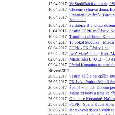
17.04.2017
Ve Stodůlkách zatím nejtěžš
16.04.2017
Chceme vyhrávat doma. Body
František Kovárník (Pardubi
16.04.2017
Záchrana!
16.04.2017
Pardubice B v tomto složení
11.04.2017
Sestřih FCPK vs Čáslav. Nej
10.04.2017
Trumf pro záchranu Kopaniny
08.04.2017
TJ Sokol Stodůlky - Mladší 
08.04.2017
FCPK - FK Čáslav 1 : 1
07.04.2017
Leoš Mareš fandil, Kuba Ma
02.04.2017
Mladší žáci B (U12) - TJ A
02.04.2017
Přední Kopanina na cestách 
Březen/2017
28.03.2017
Sestřih gólů a nejlepších s
26.03.2017
FK Loko Praha - Mladší žác
26.03.2017
Špatně kopnuté. Dobrou pen
26.03.2017
Máme tři body a jsme ve hře.
26.03.2017
Gratulace Kopanině. Naše si
25.03.2017
FCPK - Sparta Kutná Hora 3
20.03.2017
Jet takovou dálku a vrátit 