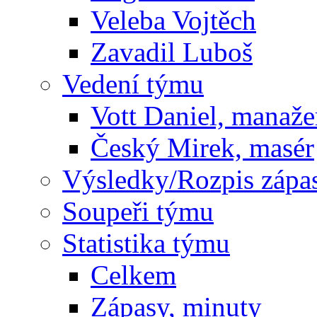
Veleba Vojtěch
Zavadil Luboš
Vedení týmu
Vott Daniel, manaže
Český Mirek, masér
Výsledky/Rozpis zápa
Soupeři týmu
Statistika týmu
Celkem
Zápasy, minuty