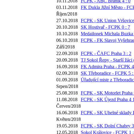
10.11.2018
FCPK - ABC Braník 4 : 0
03.11.2018
FK Dukla Jižní Město - FC
Říjen/2018
27.10.2018
FCPK - SK Union Vršovice 
20.10.2018
SK Hostivař - FCPK 0 : 7
10.10.2018
Medailonek Michala Buzka 
06.10.2018
FCPK - FK Slavoj Vyšehrad
Září/2018
22.09.2018
FCPK - ČAFC Praha 3 : 2
20.09.2018
TJ Sokol Řepy - Starší žáci 
16.09.2018
FK Admira Praha - FCPK 4 
02.09.2018
SK Třeboradice - FCPK 5 :
01.09.2018
Úřadující mistr z Třeboradi
Srpen/2018
25.08.2018
FCPK - SK Motorlet Praha 6
11.08.2018
FCPK - SK Újezd Praha 4 1
Červen/2018
16.06.2018
FCPK - SK Uhelné sklady P
Květen/2018
19.05.2018
FCPK - SK Dolní Chabry 3 
12.05.2018
Sokol Královice - FCPK 1 :