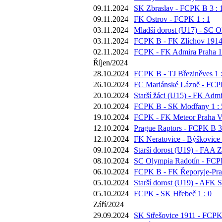
09.11.2024
SK Zbraslav - FCPK B 3 : 
09.11.2024
FK Ostrov - FCPK 1 : 1
03.11.2024
Mladší dorost (U17) - SC O
03.11.2024
FCPK B - FK Zlíchov 1914 
02.11.2024
FCPK - FK Admira Praha 1 
Říjen/2024
28.10.2024
FCPK B - TJ Březiněves 1 :
26.10.2024
FC Mariánské Lázně - FCPK
20.10.2024
Starší žáci (U15) - FK Admi
20.10.2024
FCPK B - SK Modřany 1 : 
19.10.2024
FCPK - FK Meteor Praha VI
12.10.2024
Prague Raptors - FCPK B 3 
12.10.2024
FK Neratovice - Býškovice 
09.10.2024
Starší dorost (U19) - FAA Z
08.10.2024
SC Olympia Radotín - FCPK
06.10.2024
FCPK B - FK Řeporyje-Prah
05.10.2024
Starší dorost (U19) - AFK S
05.10.2024
FCPK - SK Hřebeč 1 : 0
Září/2024
29.09.2024
SK Střešovice 1911 - FCPK