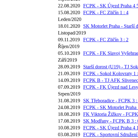
22.08.2020
FCPK - SK Újezd Praha 4 5
15.08.2020
FCPK - FC Zličín 1 : 4
Leden/2020
18.01.2020
SK Motorlet Praha - Starší d
Listopad/2019
09.11.2019
FCPK - FC Zličín 3 : 2
Říjen/2019
05.10.2019
FCPK - FK Slavoj Vyšehrad
Září/2019
28.09.2019
Starší dorost (U19) - TJ Sok
21.09.2019
FCPK - Sokol Kolovraty 1 :
14.09.2019
FCPK B - TJ AFK Slivenec 
07.09.2019
FCPK - FK Újezd nad Lesy 
Srpen/2019
31.08.2019
SK Třeboradice - FCPK 3 :
24.08.2019
FCPK - SK Motorlet Praha 5
18.08.2019
FK Viktoria Žižkov - FCPK 
17.08.2019
SK Modřany - FCPK B 3 : 
10.08.2019
FCPK - SK Újezd Praha 4 1
03.08.2019
FCPK - Sportovní Sdružení 