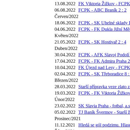
13.08.2022
FK Viktoria Žižkov - FCPK 
06.08.2022
FCPK - ABC Braník 2 : 2
Červen/2022
18.06.2022
FCPK - SK Uhelné sklady P
04.06.2022
FCPK - FK Dukla Jižní Měs
Květen/2022
21.05.2022
FCPK - SK Hostivař 2 : 4
Duben/2022
30.04.2022
FCPK - AFK Slavoj Podolí 
17.04.2022
FCPK - FK Admira Praha 2 
10.04.2022
FK Újezd nad Lesy - FCPK 
02.04.2022
FCPK - SK Třeboradice 8 :
Březen/2022
28.03.2022
Starší přípravka veze zlato 
19.03.2022
FCPK - FK Viktoria Žižkov 
Únor/2022
23.02.2022
SK Slavia Praha - fotbal, a.s
05.02.2022
TJ Baník Švermov - Starší ž
Prosinec/2021
11.12.2021
Hledá se gól podzimu. Hlasu