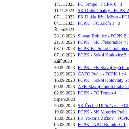
17.11.2023
FC Tempo - FCPK 0 : 3
11.11.2023
SK Dolní Chabry - FCPK 2 
07.11.2023
FK Dukla Jižní Město - FC
04.11.2023
FCPK - FC Zličín 1 : 0
Říjen/2023
28.10.2023
Slovan Bohnice - FCPK B 1
21.10.2023
FCPK - SK Třeboradice 4 :
08.10.2023
FCPK B - Sokol Cholupice 
07.10.2023
FCPK - Sokol Královice 5 :
Září/2023
30.09.2023
FCPK - FK Slavoj Vyšehrad
23.09.2023
ČAFC Praha - FCPK 1 : 4
16.09.2023
FCPK - Sokol Kolovraty 5 :
09.09.2023
AFK Slavoj Podolí Praha -
02.09.2023
FCPK - FC Tempo 4 : 1
Srpen/2023
26.08.2023
SK Čechie Uhříněves - FCP
19.08.2023
FCPK - SK Motorlet Praha 1
13.08.2023
FK Viktoria Žižkov - FCPK 
05.08.2023
FCPK - ABC Braník 0 : 1