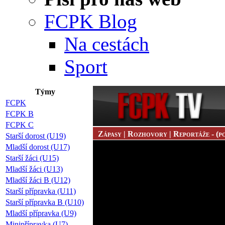
FCPK Blog
Na cestách
Sport
Týmy
FCPK
FCPK B
FCPK C
Zápasy | Rozhovory | Reportáže - (po
Starší dorost (U19)
Mladší dorost (U17)
Starší žáci (U15)
Mladší žáci (U13)
Mladší žáci B (U12)
Starší přípravka (U11)
Starší přípravka B (U10)
Mladší přípravka (U9)
Minipřípravka (U7)