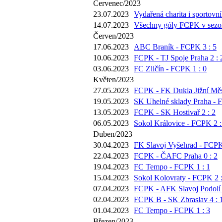
Červenec/2023
23.07.2023
Vydařená charita i sportovní
14.07.2023
Všechny góly FCPK v sezoně
Červen/2023
17.06.2023
ABC Braník - FCPK 3 : 5
10.06.2023
FCPK - TJ Spoje Praha 2 : 
03.06.2023
FC Zličín - FCPK 1 : 0
Květen/2023
27.05.2023
FCPK - FK Dukla Jižní Měs
19.05.2023
SK Uhelné sklady Praha - 
13.05.2023
FCPK - SK Hostivař 2 : 2
06.05.2023
Sokol Královice - FCPK 2 :
Duben/2023
30.04.2023
FK Slavoj Vyšehrad - FCPK
22.04.2023
FCPK - ČAFC Praha 0 : 2
19.04.2023
FC Tempo - FCPK 1 : 1
15.04.2023
Sokol Kolovraty - FCPK 2 :
07.04.2023
FCPK - AFK Slavoj Podolí 
02.04.2023
FCPK B - SK Zbraslav 4 : 
01.04.2023
FC Tempo - FCPK 1 : 3
Březen/2023