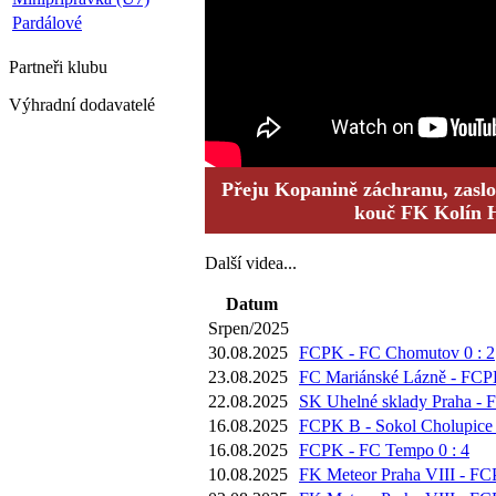
Pardálové
Partneři
klubu
Výhradní dodavatelé
Přeju Kopanině záchranu, zaslouž
kouč FK Kolín 
Další videa...
Datum
Srpen/2025
30.08.2025
FCPK - FC Chomutov 0 : 2
23.08.2025
FC Mariánské Lázně - FCPK
22.08.2025
SK Uhelné sklady Praha - 
16.08.2025
FCPK B - Sokol Cholupice 
16.08.2025
FCPK - FC Tempo 0 : 4
10.08.2025
FK Meteor Praha VIII - FC