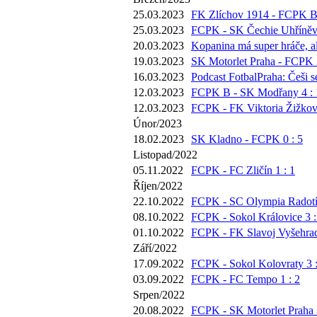
25.03.2023
FK Zlíchov 1914 - FCPK B 
25.03.2023
FCPK - SK Čechie Uhříněve
20.03.2023
Kopanina má super hráče, al
19.03.2023
SK Motorlet Praha - FCPK 3
16.03.2023
Podcast FotbalPraha: Češi 
12.03.2023
FCPK B - SK Modřany 4 : 
12.03.2023
FCPK - FK Viktoria Žižkov 
Únor/2023
18.02.2023
SK Kladno - FCPK 0 : 5
Listopad/2022
05.11.2022
FCPK - FC Zličín 1 : 1
Říjen/2022
22.10.2022
FCPK - SC Olympia Radotín
08.10.2022
FCPK - Sokol Královice 3 :
01.10.2022
FCPK - FK Slavoj Vyšehrad
Září/2022
17.09.2022
FCPK - Sokol Kolovraty 3 :
03.09.2022
FCPK - FC Tempo 1 : 2
Srpen/2022
20.08.2022
FCPK - SK Motorlet Praha 3