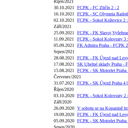
Říjen/2021
30.10.2021
FCPK - FC Zličín 2 : 2
16.10.2021
FCPK - SC Olympia Radotín
02.10.2021
FCPK - Sokol Královice 2 :
Září/2021
25.09.2021
FCPK - FK Slavoj Vyšehrad
11.09.2021
FCPK - Sokol Kolovraty 3 :
05.09.2021
FK Admira Praha - FCPK 2 
Srpen/2021
28.08.2021
FCPK - FK Újezd nad Lesy 
17.08.2021
SK Uhelné sklady Praha - 
15.08.2021
FCPK - SK Motorlet Praha 5
Červenec/2021
31.07.2021
FCPK - SK Újezd Praha 4 0
Říjen/2020
03.10.2020
FCPK - Sokol Kolovraty 2 :
Září/2020
26.09.2020
V sobotu se na Kopanině hrá
19.09.2020
FCPK - FK Újezd nad Lesy 
05.09.2020
FCPK - SK Motorlet Praha 5
Srpen/2020