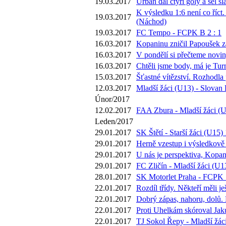
19.03.2017
Urban dal čtyři góly a šel s
K výsledku 1:6 není co říct.
19.03.2017
(Náchod)
19.03.2017
FC Tempo - FCPK B 2 : 1
16.03.2017
Kopaninu zničil Papoušek za 
16.03.2017
V pondělí si přečteme novi
16.03.2017
Chtěli jsme body, má je Tur
15.03.2017
Šťastné vítězství. Rozhodla
12.03.2017
Mladší žáci (U13) - Slovan 
Únor/2017
12.02.2017
FAA Zbura - Mladší žáci (U
Leden/2017
29.01.2017
SK Štětí - Starší žáci (U15) 
29.01.2017
Herně vzestup i výsledkově 
29.01.2017
U nás je perspektiva, Kopan
29.01.2017
FC Zličín - Mladší žáci (U13
28.01.2017
SK Motorlet Praha - FCPK 1
22.01.2017
Rozdíl třídy. Někteří měli 
22.01.2017
Dobrý zápas, nahoru, dolů.
22.01.2017
Proti Uhelkám skóroval Jaku
22.01.2017
TJ Sokol Řepy - Mladší žáci