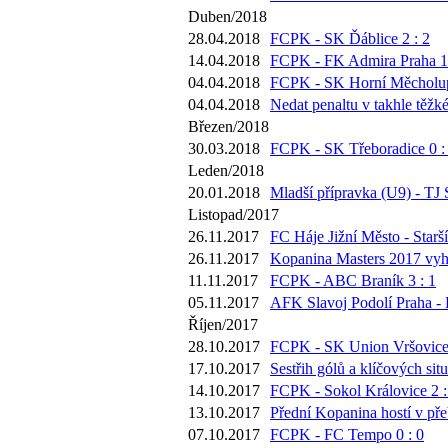
Duben/2018
28.04.2018
FCPK - SK Ďáblice 2 : 2
14.04.2018
FCPK - FK Admira Praha 1 
04.04.2018
FCPK - SK Horní Měcholup
04.04.2018
Nedat penaltu v takhle těžk
Březen/2018
30.03.2018
FCPK - SK Třeboradice 0 :
Leden/2018
20.01.2018
Mladší přípravka (U9) - TJ 
Listopad/2017
26.11.2017
FC Háje Jižní Město - Starší
26.11.2017
Kopanina Masters 2017 vyh
11.11.2017
FCPK - ABC Braník 3 : 1
05.11.2017
AFK Slavoj Podolí Praha -
Říjen/2017
28.10.2017
FCPK - SK Union Vršovice 
17.10.2017
Sestřih gólů a klíčových si
14.10.2017
FCPK - Sokol Královice 2 :
13.10.2017
Přední Kopanina hostí v pře
07.10.2017
FCPK - FC Tempo 0 : 0