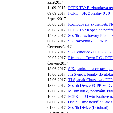
Září/2017
11.09.2017
FCPK TV: Bezbranková remí
09.09.2017
FCPK - SK Zbraslav 0 : 0
Srpen/2017
30.08.2017
Rozhodovaly zkušenosti. Ne
29.08.2017
FCPK TV: Kopanina poráží Mo
15.08.2017
Sestřih a rozhovory Přední 
06.08.2017
SK Rakovník - FCPK B 3 :
Červenec/2017
30.07.2017
SK Černolice - FCPK 2 : 7
29.07.2017
Richmond Town F.C - FCPK
Červen/2017
18.06.2017
S Kopaninou na cestách po d
18.06.2017
Jiří Švarc z branky do útok
17.06.2017
TJ Spartak Chrastava - FCP
13.06.2017
Sestřih Divize FCPK vs Dvů
12.06.2017
Musím kluky pochválit. Pra
10.06.2017
FCPK - TJ Dvůr Králové n./
04.06.2017
Ostudu jsme neudělali, ale 
01.06.2017
Sestřih Divize (Letohrad): 