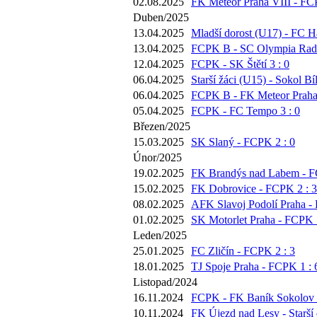
02.08.2025
FK Meteor Praha VIII - FC
Duben/2025
13.04.2025
Mladší dorost (U17) - FC Há
13.04.2025
FCPK B - SC Olympia Radot
12.04.2025
FCPK - SK Štětí 3 : 0
06.04.2025
Starší žáci (U15) - Sokol Bí
06.04.2025
FCPK B - FK Meteor Praha 
05.04.2025
FCPK - FC Tempo 3 : 0
Březen/2025
15.03.2025
SK Slaný - FCPK 2 : 0
Únor/2025
19.02.2025
FK Brandýs nad Labem - F
15.02.2025
FK Dobrovice - FCPK 2 : 3
08.02.2025
AFK Slavoj Podolí Praha -
01.02.2025
SK Motorlet Praha - FCPK 5
Leden/2025
25.01.2025
FC Zličín - FCPK 2 : 3
18.01.2025
TJ Spoje Praha - FCPK 1 : 
Listopad/2024
16.11.2024
FCPK - FK Baník Sokolov 2
10.11.2024
FK Újezd nad Lesy - Starší 