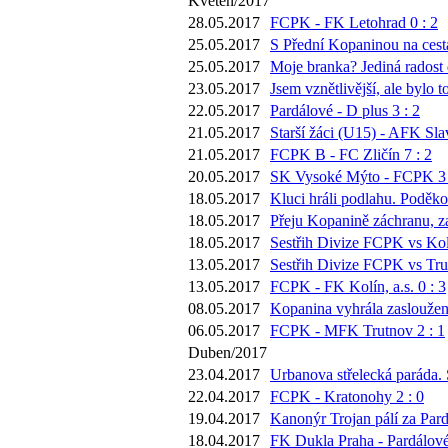
Květen/2017
28.05.2017
FCPK - FK Letohrad 0 : 2
25.05.2017
S Přední Kopaninou na cestá
25.05.2017
Moje branka? Jediná radost 
23.05.2017
Jsem vznětlivější, ale bylo
22.05.2017
Pardálové - D plus 3 : 2
21.05.2017
Starší žáci (U15) - AFK Sla
21.05.2017
FCPK B - FC Zličín 7 : 2
20.05.2017
SK Vysoké Mýto - FCPK 3 
18.05.2017
Kluci hráli podlahu. Poděko
18.05.2017
Přeju Kopanině záchranu, za
18.05.2017
Sestřih Divize FCPK vs Kol
13.05.2017
Sestřih Divize FCPK vs Tru
13.05.2017
FCPK - FK Kolín, a.s. 0 : 3
08.05.2017
Kopanina vyhrála zasloužen
06.05.2017
FCPK - MFK Trutnov 2 : 1
Duben/2017
23.04.2017
Urbanova střelecká paráda. 
22.04.2017
FCPK - Kratonohy 2 : 0
19.04.2017
Kanonýr Trojan pálí za Pard
18.04.2017
FK Dukla Praha - Pardálové