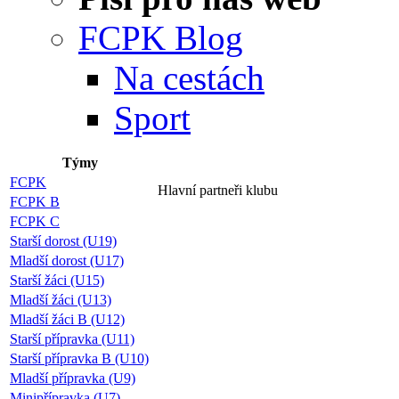
FCPK Blog
Na cestách
Sport
Týmy
FCPK
Hlavní partneři klubu
FCPK B
FCPK C
Starší dorost (U19)
Mladší dorost (U17)
Starší žáci (U15)
Mladší žáci (U13)
Mladší žáci B (U12)
Starší přípravka (U11)
Starší přípravka B (U10)
Mladší přípravka (U9)
Minipřípravka (U7)