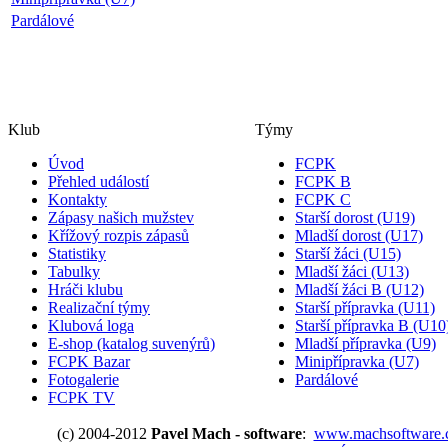
Pardálové
Klub
Týmy
Úvod
FCPK
Přehled událostí
FCPK B
Kontakty
FCPK C
Zápasy našich mužstev
Starší dorost (U19)
Křížový rozpis zápasů
Mladší dorost (U17)
Statistiky
Starší žáci (U15)
Tabulky
Mladší žáci (U13)
Hráči klubu
Mladší žáci B (U12)
Realizační týmy
Starší přípravka (U11)
Klubová loga
Starší přípravka B (U10
E-shop (katalog suvenýrů)
Mladší přípravka (U9)
FCPK Bazar
Minipřípravka (U7)
Fotogalerie
Pardálové
FCPK TV
(c) 2004-2012
Pavel Mach - software
:
www.machsoftware.