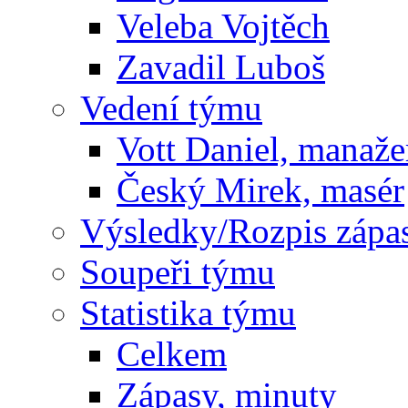
Veleba Vojtěch
Zavadil Luboš
Vedení týmu
Vott Daniel, manaže
Český Mirek, masér
Výsledky/Rozpis zápa
Soupeři týmu
Statistika týmu
Celkem
Zápasy, minuty