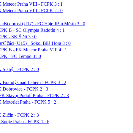
 Meteor Praha VIII - FCPK 3 : 1
 Meteor Praha VIII - FCPK 2 : 0
adší dorost (U17) - FC Háje Jižní Město 3 : 0
PK B - SC Olympia Radotín 4 : 1
PK - SK Štětí 3 : 0
arší žáci (U15) - Sokol Bílá Hora 8 : 0
PK B - FK Meteor Praha VIII 4 : 1
PK - FC Tempo 3 : 0
 Slaný - FCPK 2 : 0
 Brandýs nad Labem - FCPK 3 : 2
 Dobrovice - FCPK 2 : 3
K Slavoj Podolí Praha - FCPK 2 : 3
 Motorlet Praha - FCPK 5 : 2
 Zličín - FCPK 2 : 3
 Spoje Praha - FCPK 1 : 6