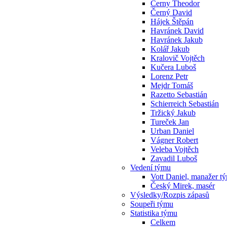
Cerny Theodor
Černý David
Hájek Štěpán
Havránek David
Havránek Jakub
Kolář Jakub
Kralovič Vojtěch
Kučera Luboš
Lorenz Petr
Mejdr Tomáš
Razetto Sebastián
Schierreich Sebastián
Tržický Jakub
Tureček Jan
Urban Daniel
Vágner Robert
Veleba Vojtěch
Zavadil Luboš
Vedení týmu
Vott Daniel, manažer t
Český Mirek, masér
Výsledky/Rozpis zápasů
Soupeři týmu
Statistika týmu
Celkem