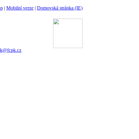
op
|
Mobilní verze
|
Domovská stránka (IE)
ina
 00 Praha 6
gánek
753 545
ek@fcpk.cz