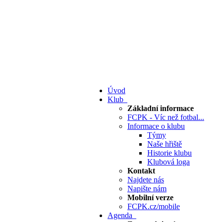
Úvod
Klub
Základní informace
FCPK - Víc než fotbal...
Informace o klubu
Týmy
Naše hřiště
Historie klubu
Klubová loga
Kontakt
Najdete nás
Napište nám
Mobilní verze
FCPK.cz/mobile
Agenda