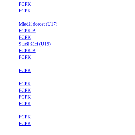
FCPK
FCPK
Mladší dorost (U17)
FCPK B
FCPK
Starší žáci (U15)
FCPK B
FCPK
FCPK
FCPK
FCPK
FCPK
FCPK
FCPK
FCPK