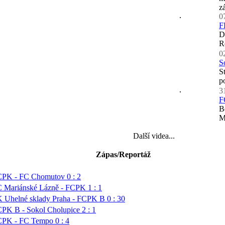
z
0
F
D
R
0
S
S
p
3
F
B
M
Další videa...
Zápas/Reportáž
PK - FC Chomutov 0 : 2
 Mariánské Lázně - FCPK 1 : 1
 Uhelné sklady Praha - FCPK B 0 : 30
PK B - Sokol Cholupice 2 : 1
PK - FC Tempo 0 : 4