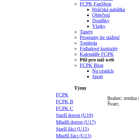
FCPK FanShop
Hráčská nabídka
Oblečení
Doplňky
Vlajky
Tapety
Programy ke stažení
Tombola
Fotbalové kuriozity
Kalendáře FCPK
Píší pro náš web
FCPK Blog
Na cestách
Sport
Týmy
FCPK
Brabec: remíza 
FCPK B
Švarc.
FCPK C
Starší dorost (U19)
Mladší dorost (U17)
Starší žáci (U15)
Mladší žáci (U13)