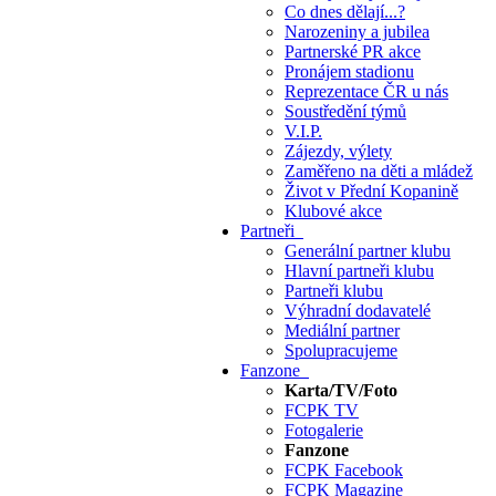
Co dnes dělají...?
Narozeniny a jubilea
Partnerské PR akce
Pronájem stadionu
Reprezentace ČR u nás
Soustředění týmů
V.I.P.
Zájezdy, výlety
Zaměřeno na děti a mládež
Život v Přední Kopanině
Klubové akce
Partneři
Generální partner klubu
Hlavní partneři klubu
Partneři klubu
Výhradní dodavatelé
Mediální partner
Spolupracujeme
Fanzone
Karta/TV/Foto
FCPK TV
Fotogalerie
Fanzone
FCPK Facebook
FCPK Magazine