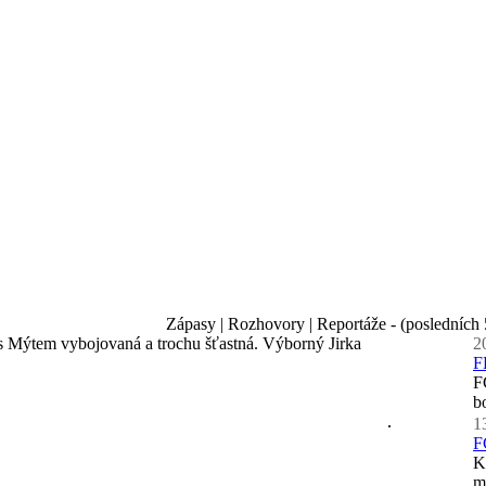
Zápasy | Rozhovory | Reportáže - (posledních 
s Mýtem vybojovaná a trochu šťastná. Výborný Jirka
2
F
F
b
1
F
K
m