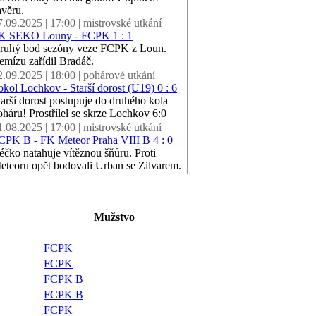
ávěru.
7.09.2025 | 17:00 | mistrovské utkání
K SEKO Louny - FCPK 1 : 1
ruhý bod sezóny veze FCPK z Loun.
emízu zařídil Bradáč.
2.09.2025 | 18:00 | pohárové utkání
okol Lochkov - Starší dorost (U19) 0 : 6
tarší dorost postupuje do druhého kola
oháru! Prostřílel se skrze Lochkov 6:0
1.08.2025 | 17:00 | mistrovské utkání
CPK B - FK Meteor Praha VIII B 4 : 0
éčko natahuje vítěznou šňůru. Proti
eteoru opět bodovali Urban se Zilvarem.
Mužstvo
FCPK
FCPK
FCPK B
FCPK B
FCPK