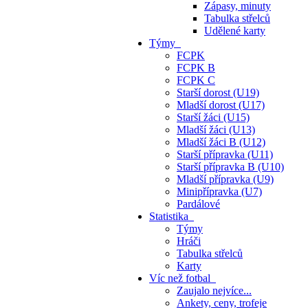
Zápasy, minuty
Tabulka střelců
Udělené karty
Týmy
FCPK
FCPK B
FCPK C
Starší dorost (U19)
Mladší dorost (U17)
Starší žáci (U15)
Mladší žáci (U13)
Mladší žáci B (U12)
Starší přípravka (U11)
Starší přípravka B (U10)
Mladší přípravka (U9)
Minipřípravka (U7)
Pardálové
Statistika
Týmy
Hráči
Tabulka střelců
Karty
Víc než fotbal
Zaujalo nejvíce...
Ankety, ceny, trofeje