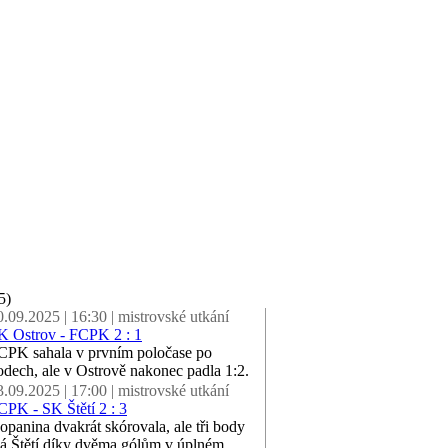
5)
0.09.2025 | 16:30 | mistrovské utkání
K Ostrov - FCPK 2 : 1
CPK sahala v prvním poločase po
odech, ale v Ostrově nakonec padla 1:2.
3.09.2025 | 17:00 | mistrovské utkání
CPK - SK Štětí 2 : 3
opanina dvakrát skórovala, ale tři body
á Štětí díky dvěma gólům v úplném