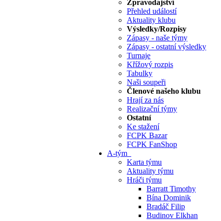
Zpravodajství
Přehled událostí
Aktuality klubu
Výsledky/Rozpisy
Zápasy - naše týmy
Zápasy - ostatní výsledky
Turnaje
Křížový rozpis
Tabulky
Naši soupeři
Členové našeho klubu
Hrají za nás
Realizační týmy
Ostatní
Ke stažení
FCPK Bazar
FCPK FanShop
A-tým
Karta týmu
Aktuality týmu
Hráči týmu
Barratt Timothy
Bína Dominik
Bradáč Filip
Budinov Elkhan