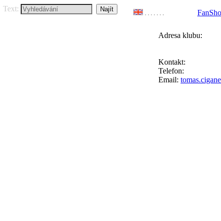
Text:
FanSh
Adresa klubu:
FC Přední Kopan
Ke Goniu 123, 164
Kontakt:
Tomáš Ci
Telefon:
+420 777 
Email:
tomas.cigan