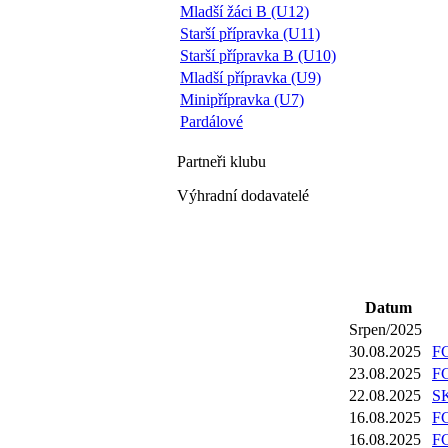
Mladší žáci B (U12)
Starší přípravka (U11)
Starší přípravka B (U10)
Mladší přípravka (U9)
Minipřípravka (U7)
Pardálové
Partneři
klubu
Výhradní dodavatelé
Datum
Srpen/2025
30.08.2025
FC
23.08.2025
FC
22.08.2025
SK
16.08.2025
FC
16.08.2025
FC