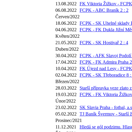
13.08.2022
FK Viktoria Žižkov - FCPK 
06.08.2022
FCPK - ABC Braník 2 : 2
Červen/2022
18.06.2022
FCPK - SK Uhelné sklady P
04.06.2022
FCPK - FK Dukla Jižní Měs
Květen/2022
21.05.2022
FCPK - SK Hostivař 2 : 4
Duben/2022
30.04.2022
FCPK - AFK Slavoj Podolí 
17.04.2022
FCPK - FK Admira Praha 2 
10.04.2022
FK Újezd nad Lesy - FCPK 
02.04.2022
FCPK - SK Třeboradice 8 :
Březen/2022
28.03.2022
Starší přípravka veze zlato 
19.03.2022
FCPK - FK Viktoria Žižkov 
Únor/2022
23.02.2022
SK Slavia Praha - fotbal, a.s
05.02.2022
TJ Baník Švermov - Starší ž
Prosinec/2021
11.12.2021
Hledá se gól podzimu. Hlasu