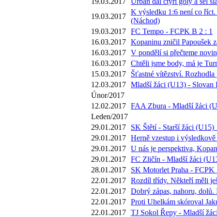
19.03.2017
Urban dal čtyři góly a šel s
K výsledku 1:6 není co říct.
19.03.2017
(Náchod)
19.03.2017
FC Tempo - FCPK B 2 : 1
16.03.2017
Kopaninu zničil Papoušek za 
16.03.2017
V pondělí si přečteme novi
16.03.2017
Chtěli jsme body, má je Tur
15.03.2017
Šťastné vítězství. Rozhodla
12.03.2017
Mladší žáci (U13) - Slovan 
Únor/2017
12.02.2017
FAA Zbura - Mladší žáci (U
Leden/2017
29.01.2017
SK Štětí - Starší žáci (U15) 
29.01.2017
Herně vzestup i výsledkově 
29.01.2017
U nás je perspektiva, Kopan
29.01.2017
FC Zličín - Mladší žáci (U13
28.01.2017
SK Motorlet Praha - FCPK 1
22.01.2017
Rozdíl třídy. Někteří měli 
22.01.2017
Dobrý zápas, nahoru, dolů.
22.01.2017
Proti Uhelkám skóroval Jaku
22.01.2017
TJ Sokol Řepy - Mladší žáci