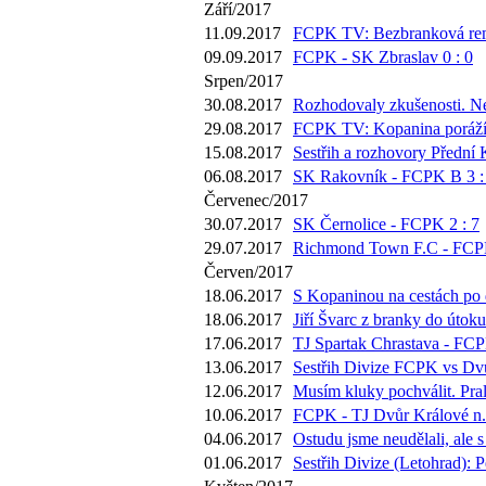
Září/2017
11.09.2017
FCPK TV: Bezbranková remí
09.09.2017
FCPK - SK Zbraslav 0 : 0
Srpen/2017
30.08.2017
Rozhodovaly zkušenosti. Ne
29.08.2017
FCPK TV: Kopanina poráží Mo
15.08.2017
Sestřih a rozhovory Přední 
06.08.2017
SK Rakovník - FCPK B 3 :
Červenec/2017
30.07.2017
SK Černolice - FCPK 2 : 7
29.07.2017
Richmond Town F.C - FCPK
Červen/2017
18.06.2017
S Kopaninou na cestách po d
18.06.2017
Jiří Švarc z branky do útok
17.06.2017
TJ Spartak Chrastava - FCP
13.06.2017
Sestřih Divize FCPK vs Dvů
12.06.2017
Musím kluky pochválit. Pra
10.06.2017
FCPK - TJ Dvůr Králové n./
04.06.2017
Ostudu jsme neudělali, ale 
01.06.2017
Sestřih Divize (Letohrad): 