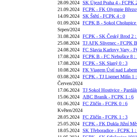
28.09.2024
SK Újezd Praha 4 - FCPK 2
21.09.2024
FCPK - FK Olympie Březov
14.09.2024
SK Štětí - FCPK 4 : 0
01.09.2024
FCPK B - Sokol Cholupice 
Srpen/2024
31.08.2024
FCPK - SK Český Brod 2 :
25.08.2024
TJ AFK Slivenec - FCPK B 
24.08.2024
FC Slavia Karlovy Vary - F
17.08.2024
FCPK B - FC Nebušice 8 : 
17.08.2024
FCPK - SK Slaný 0 : 3
10.08.2024
FK Viagem Ústí nad Labem
03.08.2024
FCPK - TJ Ligmet Milín 1 :
Červen/2024
17.06.2024
TJ Sokol Hostivice - Pardál
15.06.2024
ABC Braník - FCPK 1 : 6
01.06.2024
FC Zličín - FCPK 0 : 6
Květen/2024
28.05.2024
FC Zličín - FCPK 1 : 3
25.05.2024
FCPK - FK Dukla Jižní Měs
18.05.2024
SK Třeboradice - FCPK 1 :