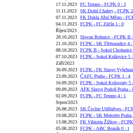
17.11.2023
FC Tempo - FCPK 0 : 3
11.11.2023
SK Dolní Chabry - FCPK 2 
07.11.2023
FK Dukla Jižní Město - FC
04.11.2023
FCPK - FC Zličín 1 : 0
Říjen/2023
28.10.2023
Slovan Bohnice - FCPK B 1
21.10.2023
FCPK - SK Třeboradice 4 :
08.10.2023
FCPK B - Sokol Cholupice 
07.10.2023
FCPK - Sokol Královice 5 :
Září/2023
30.09.2023
FCPK - FK Slavoj Vyšehrad
23.09.2023
ČAFC Praha - FCPK 1 : 4
16.09.2023
FCPK - Sokol Kolovraty 5 :
09.09.2023
AFK Slavoj Podolí Praha -
02.09.2023
FCPK - FC Tempo 4 : 1
Srpen/2023
26.08.2023
SK Čechie Uhříněves - FCP
19.08.2023
FCPK - SK Motorlet Praha 1
13.08.2023
FK Viktoria Žižkov - FCPK 
05.08.2023
FCPK - ABC Braník 0 : 1