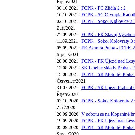
Říjen/2021
30.10.2021
FCPK - FC Zličín 2 : 2
16.10.2021
FCPK - SC Olympia Radotín
02.10.2021
FCPK - Sokol Královice 2 :
Září/2021
25.09.2021
FCPK - FK Slavoj Vyšehrad
11.09.2021
FCPK - Sokol Kolovraty 3 :
05.09.2021
FK Admira Praha - FCPK 2 
Srpen/2021
28.08.2021
FCPK - FK Újezd nad Lesy 
17.08.2021
SK Uhelné sklady Praha - 
15.08.2021
FCPK - SK Motorlet Praha 5
Červenec/2021
31.07.2021
FCPK - SK Újezd Praha 4 0
Říjen/2020
03.10.2020
FCPK - Sokol Kolovraty 2 :
Září/2020
26.09.2020
V sobotu se na Kopanině hrá
19.09.2020
FCPK - FK Újezd nad Lesy 
05.09.2020
FCPK - SK Motorlet Praha 5
Srpen/2020