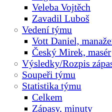
Veleba Vojtěch
Zavadil Luboš
Vedení týmu
Vott Daniel, manaže
Český Mirek, masér
Výsledky/Rozpis zápa
Soupeři týmu
Statistika týmu
Celkem
Zápasy, minuty