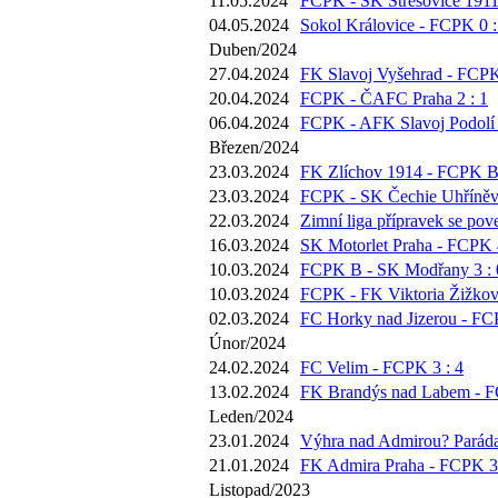
11.05.2024
FCPK - SK Střešovice 1911 
04.05.2024
Sokol Královice - FCPK 0 :
Duben/2024
27.04.2024
FK Slavoj Vyšehrad - FCPK
20.04.2024
FCPK - ČAFC Praha 2 : 1
06.04.2024
FCPK - AFK Slavoj Podolí 
Březen/2024
23.03.2024
FK Zlíchov 1914 - FCPK B 
23.03.2024
FCPK - SK Čechie Uhříněve
22.03.2024
Zimní liga přípravek se pov
16.03.2024
SK Motorlet Praha - FCPK 4
10.03.2024
FCPK B - SK Modřany 3 : 
10.03.2024
FCPK - FK Viktoria Žižkov 
02.03.2024
FC Horky nad Jizerou - FC
Únor/2024
24.02.2024
FC Velim - FCPK 3 : 4
13.02.2024
FK Brandýs nad Labem - F
Leden/2024
23.01.2024
Výhra nad Admirou? Paráda,
21.01.2024
FK Admira Praha - FCPK 3 
Listopad/2023