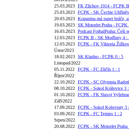
25.03.2023
FK Zlíchov 1914 - FCPK B 
25.03.2023
FCPK - SK Čechie Uhříněve
20.03.2023
Kopanina má super hráče, al
19.03.2023
SK Motorlet Praha - FCPK 3
16.03.2023
Podcast FotbalPraha: Češi 
12.03.2023
FCPK B - SK Modřany 4 : 
12.03.2023
FCPK - FK Viktoria Žižkov 
Únor/2023
18.02.2023
SK Kladno - FCPK 0 : 5
Listopad/2022
05.11.2022
FCPK - FC Zličín 1 : 1
Říjen/2022
22.10.2022
FCPK - SC Olympia Radotín
08.10.2022
FCPK - Sokol Královice 3 :
01.10.2022
FCPK - FK Slavoj Vyšehrad
Září/2022
17.09.2022
FCPK - Sokol Kolovraty 3 :
03.09.2022
FCPK - FC Tempo 1 : 2
Srpen/2022
20.08.2022
FCPK - SK Motorlet Praha 3