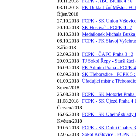
10.11.2018
FCPK - ABC Braník 4 : 0
03.11.2018
FK Dukla Jižní Město - FC
Říjen/2018
27.10.2018
FCPK - SK Union Vršovice 
20.10.2018
SK Hostivař - FCPK 0 : 7
10.10.2018
Medailonek Michala Buzka 
06.10.2018
FCPK - FK Slavoj Vyšehrad
Září/2018
22.09.2018
FCPK - ČAFC Praha 3 : 2
20.09.2018
TJ Sokol Řepy - Starší žáci 
16.09.2018
FK Admira Praha - FCPK 4 
02.09.2018
SK Třeboradice - FCPK 5 :
01.09.2018
Úřadující mistr z Třeboradi
Srpen/2018
25.08.2018
FCPK - SK Motorlet Praha 6
11.08.2018
FCPK - SK Újezd Praha 4 1
Červen/2018
16.06.2018
FCPK - SK Uhelné sklady P
Květen/2018
19.05.2018
FCPK - SK Dolní Chabry 3 
12.05.2018
Sokol Královice - FCPK 1 :