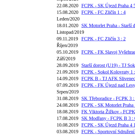
22.08.2020
FCPK - SK Újezd Praha 4 5
15.08.2020
FCPK - FC Zličín 1 : 4
Leden/2020
18.01.2020
SK Motorlet Praha - Starší d
Listopad/2019
09.11.2019
FCPK - FC Zličín 3 : 2
Říjen/2019
05.10.2019
FCPK - FK Slavoj Vyšehrad
Září/2019
28.09.2019
Starší dorost (U19) - TJ Sok
21.09.2019
FCPK - Sokol Kolovraty 1 :
14.09.2019
FCPK B - TJ AFK Slivenec 
07.09.2019
FCPK - FK Újezd nad Lesy 
Srpen/2019
31.08.2019
SK Třeboradice - FCPK 3 :
24.08.2019
FCPK - SK Motorlet Praha 5
18.08.2019
FK Viktoria Žižkov - FCPK 
17.08.2019
SK Modřany - FCPK B 3 : 
10.08.2019
FCPK - SK Újezd Praha 4 1
03.08.2019
FCPK - Sportovní Sdružení 