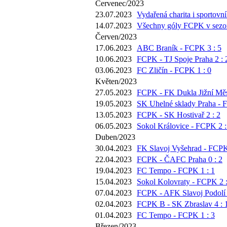
Červenec/2023
23.07.2023
Vydařená charita i sportovní
14.07.2023
Všechny góly FCPK v sezoně
Červen/2023
17.06.2023
ABC Braník - FCPK 3 : 5
10.06.2023
FCPK - TJ Spoje Praha 2 : 
03.06.2023
FC Zličín - FCPK 1 : 0
Květen/2023
27.05.2023
FCPK - FK Dukla Jižní Měs
19.05.2023
SK Uhelné sklady Praha - 
13.05.2023
FCPK - SK Hostivař 2 : 2
06.05.2023
Sokol Královice - FCPK 2 :
Duben/2023
30.04.2023
FK Slavoj Vyšehrad - FCPK
22.04.2023
FCPK - ČAFC Praha 0 : 2
19.04.2023
FC Tempo - FCPK 1 : 1
15.04.2023
Sokol Kolovraty - FCPK 2 :
07.04.2023
FCPK - AFK Slavoj Podolí 
02.04.2023
FCPK B - SK Zbraslav 4 : 
01.04.2023
FC Tempo - FCPK 1 : 3
Březen/2023