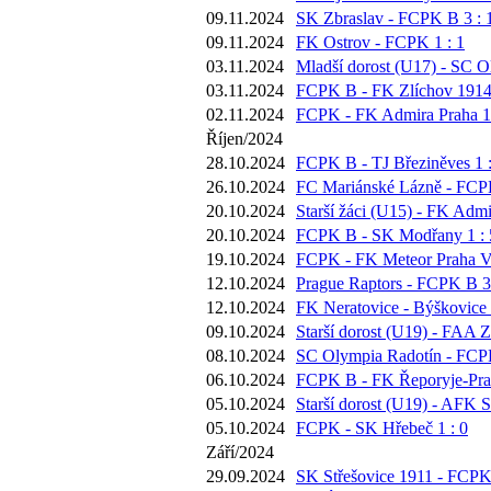
09.11.2024
SK Zbraslav - FCPK B 3 : 
09.11.2024
FK Ostrov - FCPK 1 : 1
03.11.2024
Mladší dorost (U17) - SC O
03.11.2024
FCPK B - FK Zlíchov 1914 
02.11.2024
FCPK - FK Admira Praha 1 
Říjen/2024
28.10.2024
FCPK B - TJ Březiněves 1 :
26.10.2024
FC Mariánské Lázně - FCPK
20.10.2024
Starší žáci (U15) - FK Admi
20.10.2024
FCPK B - SK Modřany 1 : 
19.10.2024
FCPK - FK Meteor Praha VI
12.10.2024
Prague Raptors - FCPK B 3 
12.10.2024
FK Neratovice - Býškovice 
09.10.2024
Starší dorost (U19) - FAA Z
08.10.2024
SC Olympia Radotín - FCPK
06.10.2024
FCPK B - FK Řeporyje-Prah
05.10.2024
Starší dorost (U19) - AFK S
05.10.2024
FCPK - SK Hřebeč 1 : 0
Září/2024
29.09.2024
SK Střešovice 1911 - FCPK