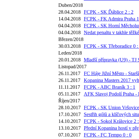
Duben/2018
28.04.2018
FCPK - SK Ďáblice 2 : 2
14.04.2018
FCPK - FK Admira Praha 1 
04.04.2018
FCPK - SK Horní Měcholup
04.04.2018
Nedat penaltu v takhle těžk
Březen/2018
30.03.2018
FCPK - SK Třeboradice 0 :
Leden/2018
20.01.2018
Mladší přípravka (U9) - TJ 
Listopad/2017
26.11.2017
FC Háje Jižní Město - Starší
26.11.2017
Kopanina Masters 2017 vyh
11.11.2017
FCPK - ABC Braník 3 : 1
05.11.2017
AFK Slavoj Podolí Praha -
Říjen/2017
28.10.2017
FCPK - SK Union Vršovice 
17.10.2017
Sestřih gólů a klíčových si
14.10.2017
FCPK - Sokol Královice 2 :
13.10.2017
Přední Kopanina hostí v pře
07.10.2017
FCPK - FC Tempo 0 : 0