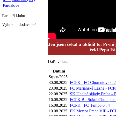
Pardálové
Partneři
klubu
Výhradní dodavatelé
Jen jsem čekal a uklidil to. Prvn
řekl Pepa Fá
Další videa...
Datum
Srpen/2025
30.08.2025
FCPK - FC Chomutov 0 : 2
23.08.2025
FC Mariánské Lázně - FCPK
22.08.2025
SK Uhelné sklady Praha - 
16.08.2025
FCPK B - Sokol Cholupice 
16.08.2025
FCPK - FC Tempo 0 : 4
10.08.2025
FK Meteor Praha VIII - FC