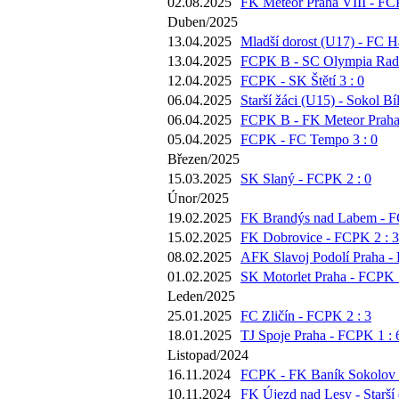
02.08.2025
FK Meteor Praha VIII - FC
Duben/2025
13.04.2025
Mladší dorost (U17) - FC Há
13.04.2025
FCPK B - SC Olympia Radot
12.04.2025
FCPK - SK Štětí 3 : 0
06.04.2025
Starší žáci (U15) - Sokol Bí
06.04.2025
FCPK B - FK Meteor Praha 
05.04.2025
FCPK - FC Tempo 3 : 0
Březen/2025
15.03.2025
SK Slaný - FCPK 2 : 0
Únor/2025
19.02.2025
FK Brandýs nad Labem - F
15.02.2025
FK Dobrovice - FCPK 2 : 3
08.02.2025
AFK Slavoj Podolí Praha -
01.02.2025
SK Motorlet Praha - FCPK 5
Leden/2025
25.01.2025
FC Zličín - FCPK 2 : 3
18.01.2025
TJ Spoje Praha - FCPK 1 : 
Listopad/2024
16.11.2024
FCPK - FK Baník Sokolov 2
10.11.2024
FK Újezd nad Lesy - Starší 