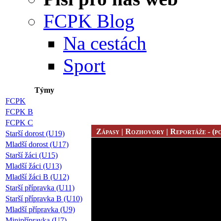
FCPK Blog
Na cestách
Sport
Týmy
FCPK
FCPK B
FCPK C
Zápasy | Rozhovory | Reportáže - (po
Starší dorost (U19)
Mladší dorost (U17)
Starší žáci (U15)
Mladší žáci (U13)
Mladší žáci B (U12)
Starší přípravka (U11)
Starší přípravka B (U10)
Mladší přípravka (U9)
Minipřípravka (U7)