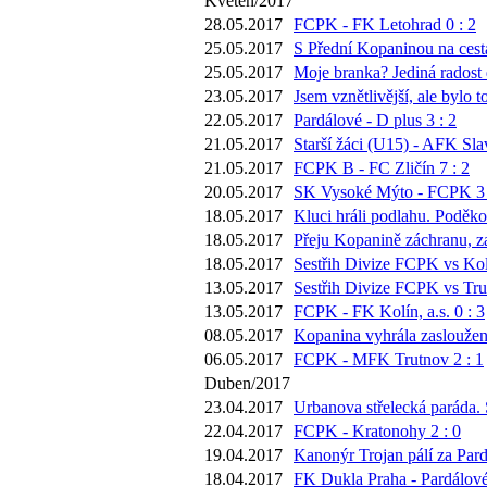
Květen/2017
28.05.2017
FCPK - FK Letohrad 0 : 2
25.05.2017
S Přední Kopaninou na cestá
25.05.2017
Moje branka? Jediná radost 
23.05.2017
Jsem vznětlivější, ale bylo
22.05.2017
Pardálové - D plus 3 : 2
21.05.2017
Starší žáci (U15) - AFK Sla
21.05.2017
FCPK B - FC Zličín 7 : 2
20.05.2017
SK Vysoké Mýto - FCPK 3 
18.05.2017
Kluci hráli podlahu. Poděko
18.05.2017
Přeju Kopanině záchranu, za
18.05.2017
Sestřih Divize FCPK vs Kol
13.05.2017
Sestřih Divize FCPK vs Tru
13.05.2017
FCPK - FK Kolín, a.s. 0 : 3
08.05.2017
Kopanina vyhrála zasloužen
06.05.2017
FCPK - MFK Trutnov 2 : 1
Duben/2017
23.04.2017
Urbanova střelecká paráda. 
22.04.2017
FCPK - Kratonohy 2 : 0
19.04.2017
Kanonýr Trojan pálí za Pard
18.04.2017
FK Dukla Praha - Pardálové