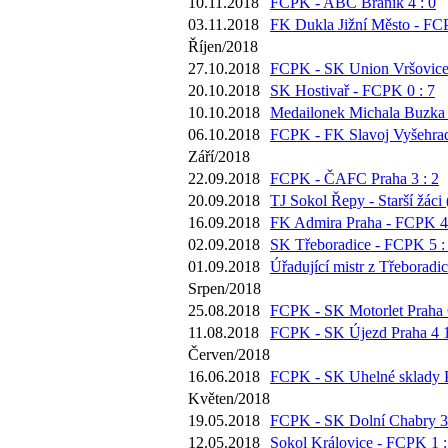
10.11.2018
FCPK - ABC Braník 4 : 0
03.11.2018
FK Dukla Jižní Město - FC
Říjen/2018
27.10.2018
FCPK - SK Union Vršovice 
20.10.2018
SK Hostivař - FCPK 0 : 7
10.10.2018
Medailonek Michala Buzka 
06.10.2018
FCPK - FK Slavoj Vyšehrad
Září/2018
22.09.2018
FCPK - ČAFC Praha 3 : 2
20.09.2018
TJ Sokol Řepy - Starší žáci 
16.09.2018
FK Admira Praha - FCPK 4 
02.09.2018
SK Třeboradice - FCPK 5 :
01.09.2018
Úřadující mistr z Třeboradi
Srpen/2018
25.08.2018
FCPK - SK Motorlet Praha 6
11.08.2018
FCPK - SK Újezd Praha 4 1
Červen/2018
16.06.2018
FCPK - SK Uhelné sklady P
Květen/2018
19.05.2018
FCPK - SK Dolní Chabry 3 
12.05.2018
Sokol Královice - FCPK 1 :