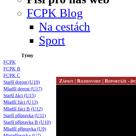
FCPK Blog
Na cestách
Sport
Týmy
FCPK
FCPK B
FCPK C
Zápasy | Rozhovory | Reportáže - (po
Starší dorost (U19)
Mladší dorost (U17)
Starší žáci (U15)
Mladší žáci (U13)
Mladší žáci B (U12)
Starší přípravka (U11)
Starší přípravka B (U10)
Mladší přípravka (U9)
Minipřípravka (U7)