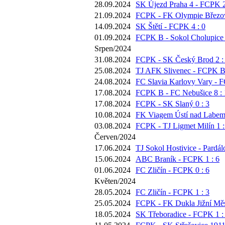
28.09.2024
SK Újezd Praha 4 - FCPK 2
21.09.2024
FCPK - FK Olympie Březov
14.09.2024
SK Štětí - FCPK 4 : 0
01.09.2024
FCPK B - Sokol Cholupice 
Srpen/2024
31.08.2024
FCPK - SK Český Brod 2 :
25.08.2024
TJ AFK Slivenec - FCPK B 
24.08.2024
FC Slavia Karlovy Vary - F
17.08.2024
FCPK B - FC Nebušice 8 : 
17.08.2024
FCPK - SK Slaný 0 : 3
10.08.2024
FK Viagem Ústí nad Labem
03.08.2024
FCPK - TJ Ligmet Milín 1 :
Červen/2024
17.06.2024
TJ Sokol Hostivice - Pardál
15.06.2024
ABC Braník - FCPK 1 : 6
01.06.2024
FC Zličín - FCPK 0 : 6
Květen/2024
28.05.2024
FC Zličín - FCPK 1 : 3
25.05.2024
FCPK - FK Dukla Jižní Měs
18.05.2024
SK Třeboradice - FCPK 1 :