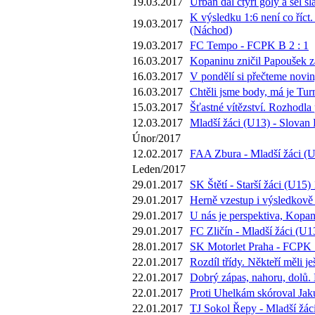
19.03.2017
Urban dal čtyři góly a šel s
K výsledku 1:6 není co říct.
19.03.2017
(Náchod)
19.03.2017
FC Tempo - FCPK B 2 : 1
16.03.2017
Kopaninu zničil Papoušek za 
16.03.2017
V pondělí si přečteme novi
16.03.2017
Chtěli jsme body, má je Tur
15.03.2017
Šťastné vítězství. Rozhodla
12.03.2017
Mladší žáci (U13) - Slovan 
Únor/2017
12.02.2017
FAA Zbura - Mladší žáci (U
Leden/2017
29.01.2017
SK Štětí - Starší žáci (U15) 
29.01.2017
Herně vzestup i výsledkově 
29.01.2017
U nás je perspektiva, Kopan
29.01.2017
FC Zličín - Mladší žáci (U13
28.01.2017
SK Motorlet Praha - FCPK 1
22.01.2017
Rozdíl třídy. Někteří měli 
22.01.2017
Dobrý zápas, nahoru, dolů.
22.01.2017
Proti Uhelkám skóroval Jaku
22.01.2017
TJ Sokol Řepy - Mladší žáci