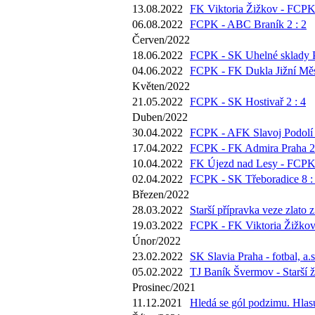
13.08.2022
FK Viktoria Žižkov - FCPK 
06.08.2022
FCPK - ABC Braník 2 : 2
Červen/2022
18.06.2022
FCPK - SK Uhelné sklady P
04.06.2022
FCPK - FK Dukla Jižní Měs
Květen/2022
21.05.2022
FCPK - SK Hostivař 2 : 4
Duben/2022
30.04.2022
FCPK - AFK Slavoj Podolí 
17.04.2022
FCPK - FK Admira Praha 2 
10.04.2022
FK Újezd nad Lesy - FCPK 
02.04.2022
FCPK - SK Třeboradice 8 :
Březen/2022
28.03.2022
Starší přípravka veze zlato 
19.03.2022
FCPK - FK Viktoria Žižkov 
Únor/2022
23.02.2022
SK Slavia Praha - fotbal, a.s
05.02.2022
TJ Baník Švermov - Starší ž
Prosinec/2021
11.12.2021
Hledá se gól podzimu. Hlasu