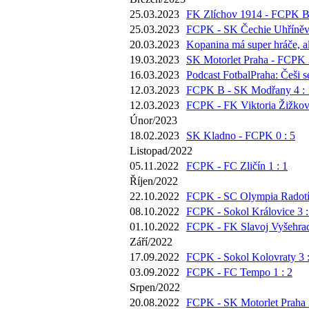
25.03.2023
FK Zlíchov 1914 - FCPK B 
25.03.2023
FCPK - SK Čechie Uhříněve
20.03.2023
Kopanina má super hráče, al
19.03.2023
SK Motorlet Praha - FCPK 3
16.03.2023
Podcast FotbalPraha: Češi 
12.03.2023
FCPK B - SK Modřany 4 : 
12.03.2023
FCPK - FK Viktoria Žižkov 
Únor/2023
18.02.2023
SK Kladno - FCPK 0 : 5
Listopad/2022
05.11.2022
FCPK - FC Zličín 1 : 1
Říjen/2022
22.10.2022
FCPK - SC Olympia Radotín
08.10.2022
FCPK - Sokol Královice 3 :
01.10.2022
FCPK - FK Slavoj Vyšehrad
Září/2022
17.09.2022
FCPK - Sokol Kolovraty 3 :
03.09.2022
FCPK - FC Tempo 1 : 2
Srpen/2022
20.08.2022
FCPK - SK Motorlet Praha 3