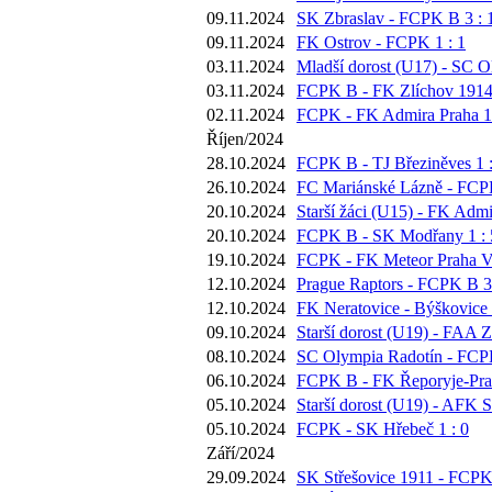
09.11.2024
SK Zbraslav - FCPK B 3 : 
09.11.2024
FK Ostrov - FCPK 1 : 1
03.11.2024
Mladší dorost (U17) - SC O
03.11.2024
FCPK B - FK Zlíchov 1914 
02.11.2024
FCPK - FK Admira Praha 1 
Říjen/2024
28.10.2024
FCPK B - TJ Březiněves 1 :
26.10.2024
FC Mariánské Lázně - FCPK
20.10.2024
Starší žáci (U15) - FK Admi
20.10.2024
FCPK B - SK Modřany 1 : 
19.10.2024
FCPK - FK Meteor Praha VI
12.10.2024
Prague Raptors - FCPK B 3 
12.10.2024
FK Neratovice - Býškovice 
09.10.2024
Starší dorost (U19) - FAA Z
08.10.2024
SC Olympia Radotín - FCPK
06.10.2024
FCPK B - FK Řeporyje-Prah
05.10.2024
Starší dorost (U19) - AFK S
05.10.2024
FCPK - SK Hřebeč 1 : 0
Září/2024
29.09.2024
SK Střešovice 1911 - FCPK