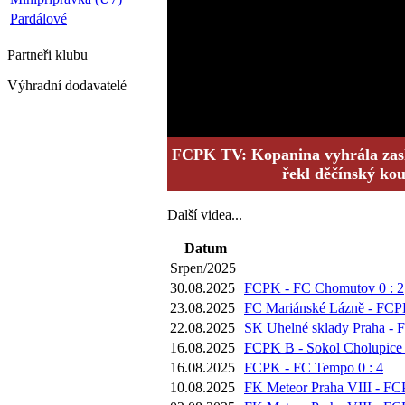
Pardálové
Partneři
klubu
Výhradní dodavatelé
FCPK TV: Kopanina vyhrála zasl
řekl děčínský ko
Další videa...
Datum
Srpen/2025
30.08.2025
FCPK - FC Chomutov 0 : 2
23.08.2025
FC Mariánské Lázně - FCPK
22.08.2025
SK Uhelné sklady Praha - 
16.08.2025
FCPK B - Sokol Cholupice 
16.08.2025
FCPK - FC Tempo 0 : 4
10.08.2025
FK Meteor Praha VIII - FC