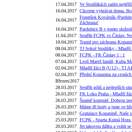
17.04.2017
Ve Stodůlkách zatím nejtěžš
16.04.2017
Chceme vyhrávat doma. Body
František Kovárník (Pardubi
16.04.2017
Záchrana!
16.04.2017
Pardubice B v tomto složení
11.04.2017
Sestřih FCPK vs Čáslav. Nej
10.04.2017
Trumf pro záchranu Kopaniny
08.04.2017
TJ Sokol Stodůlky - Mladší 
08.04.2017
FCPK - FK Čáslav 1 : 1
07.04.2017
Leoš Mareš fandil, Kuba Ma
02.04.2017
Mladší žáci B (U12) - TJ A
02.04.2017
Přední Kopanina na cestách 
Březen/2017
28.03.2017
Sestřih gólů a nejlepších s
26.03.2017
FK Loko Praha - Mladší žác
26.03.2017
Špatně kopnuté. Dobrou pen
26.03.2017
Máme tři body a jsme ve hře.
26.03.2017
Gratulace Kopanině. Naše si
25.03.2017
FCPK - Sparta Kutná Hora 3
20.03.2017
Jet takovou dálku a vrátit 