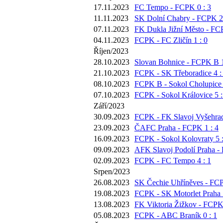
17.11.2023
FC Tempo - FCPK 0 : 3
11.11.2023
SK Dolní Chabry - FCPK 2 
07.11.2023
FK Dukla Jižní Město - FC
04.11.2023
FCPK - FC Zličín 1 : 0
Říjen/2023
28.10.2023
Slovan Bohnice - FCPK B 1
21.10.2023
FCPK - SK Třeboradice 4 :
08.10.2023
FCPK B - Sokol Cholupice 
07.10.2023
FCPK - Sokol Královice 5 :
Září/2023
30.09.2023
FCPK - FK Slavoj Vyšehrad
23.09.2023
ČAFC Praha - FCPK 1 : 4
16.09.2023
FCPK - Sokol Kolovraty 5 :
09.09.2023
AFK Slavoj Podolí Praha -
02.09.2023
FCPK - FC Tempo 4 : 1
Srpen/2023
26.08.2023
SK Čechie Uhříněves - FCP
19.08.2023
FCPK - SK Motorlet Praha 1
13.08.2023
FK Viktoria Žižkov - FCPK 
05.08.2023
FCPK - ABC Braník 0 : 1