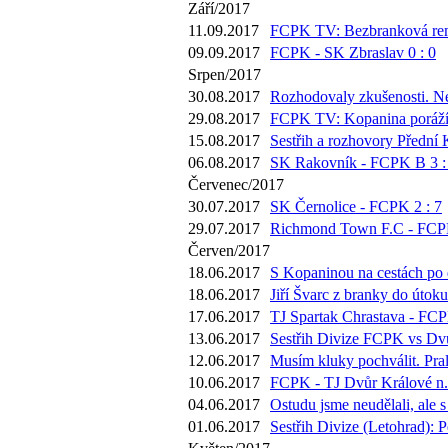
Září/2017
11.09.2017
FCPK TV: Bezbranková remí
09.09.2017
FCPK - SK Zbraslav 0 : 0
Srpen/2017
30.08.2017
Rozhodovaly zkušenosti. Ne
29.08.2017
FCPK TV: Kopanina poráží Mo
15.08.2017
Sestřih a rozhovory Přední 
06.08.2017
SK Rakovník - FCPK B 3 :
Červenec/2017
30.07.2017
SK Černolice - FCPK 2 : 7
29.07.2017
Richmond Town F.C - FCPK
Červen/2017
18.06.2017
S Kopaninou na cestách po d
18.06.2017
Jiří Švarc z branky do útok
17.06.2017
TJ Spartak Chrastava - FCP
13.06.2017
Sestřih Divize FCPK vs Dvů
12.06.2017
Musím kluky pochválit. Pra
10.06.2017
FCPK - TJ Dvůr Králové n./
04.06.2017
Ostudu jsme neudělali, ale 
01.06.2017
Sestřih Divize (Letohrad): 