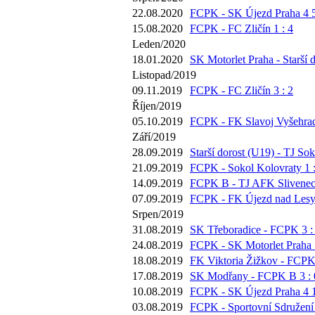
22.08.2020
FCPK - SK Újezd Praha 4 5
15.08.2020
FCPK - FC Zličín 1 : 4
Leden/2020
18.01.2020
SK Motorlet Praha - Starší d
Listopad/2019
09.11.2019
FCPK - FC Zličín 3 : 2
Říjen/2019
05.10.2019
FCPK - FK Slavoj Vyšehrad
Září/2019
28.09.2019
Starší dorost (U19) - TJ Sok
21.09.2019
FCPK - Sokol Kolovraty 1 :
14.09.2019
FCPK B - TJ AFK Slivenec 
07.09.2019
FCPK - FK Újezd nad Lesy 
Srpen/2019
31.08.2019
SK Třeboradice - FCPK 3 :
24.08.2019
FCPK - SK Motorlet Praha 5
18.08.2019
FK Viktoria Žižkov - FCPK 
17.08.2019
SK Modřany - FCPK B 3 : 
10.08.2019
FCPK - SK Újezd Praha 4 1
03.08.2019
FCPK - Sportovní Sdružení 