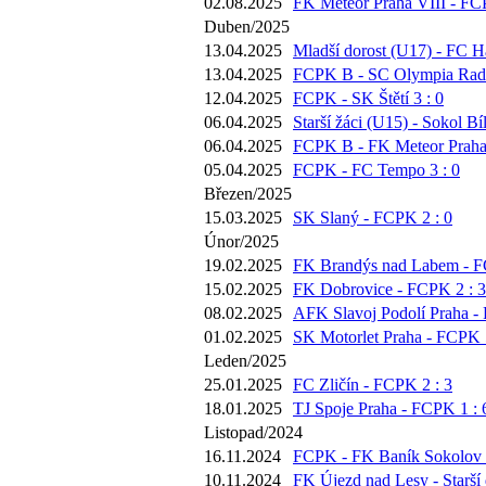
02.08.2025
FK Meteor Praha VIII - FC
Duben/2025
13.04.2025
Mladší dorost (U17) - FC Há
13.04.2025
FCPK B - SC Olympia Radot
12.04.2025
FCPK - SK Štětí 3 : 0
06.04.2025
Starší žáci (U15) - Sokol Bí
06.04.2025
FCPK B - FK Meteor Praha 
05.04.2025
FCPK - FC Tempo 3 : 0
Březen/2025
15.03.2025
SK Slaný - FCPK 2 : 0
Únor/2025
19.02.2025
FK Brandýs nad Labem - F
15.02.2025
FK Dobrovice - FCPK 2 : 3
08.02.2025
AFK Slavoj Podolí Praha -
01.02.2025
SK Motorlet Praha - FCPK 5
Leden/2025
25.01.2025
FC Zličín - FCPK 2 : 3
18.01.2025
TJ Spoje Praha - FCPK 1 : 
Listopad/2024
16.11.2024
FCPK - FK Baník Sokolov 2
10.11.2024
FK Újezd nad Lesy - Starší 