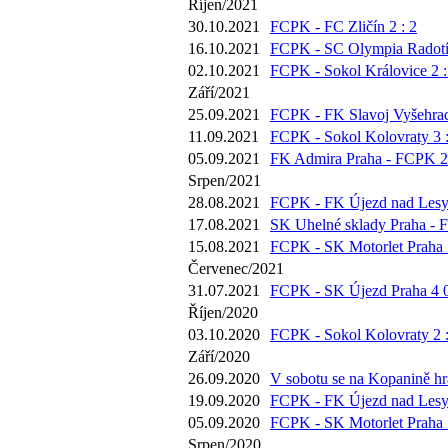
Říjen/2021
30.10.2021
FCPK - FC Zličín 2 : 2
16.10.2021
FCPK - SC Olympia Radotín
02.10.2021
FCPK - Sokol Královice 2 :
Září/2021
25.09.2021
FCPK - FK Slavoj Vyšehrad
11.09.2021
FCPK - Sokol Kolovraty 3 :
05.09.2021
FK Admira Praha - FCPK 2 
Srpen/2021
28.08.2021
FCPK - FK Újezd nad Lesy 
17.08.2021
SK Uhelné sklady Praha - 
15.08.2021
FCPK - SK Motorlet Praha 5
Červenec/2021
31.07.2021
FCPK - SK Újezd Praha 4 0
Říjen/2020
03.10.2020
FCPK - Sokol Kolovraty 2 :
Září/2020
26.09.2020
V sobotu se na Kopanině hrá
19.09.2020
FCPK - FK Újezd nad Lesy 
05.09.2020
FCPK - SK Motorlet Praha 5
Srpen/2020