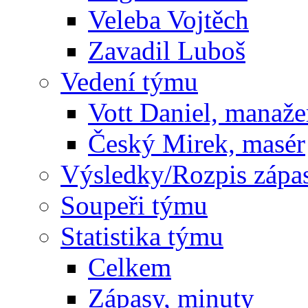
Veleba Vojtěch
Zavadil Luboš
Vedení týmu
Vott Daniel, manaže
Český Mirek, masér
Výsledky/Rozpis zápa
Soupeři týmu
Statistika týmu
Celkem
Zápasy, minuty