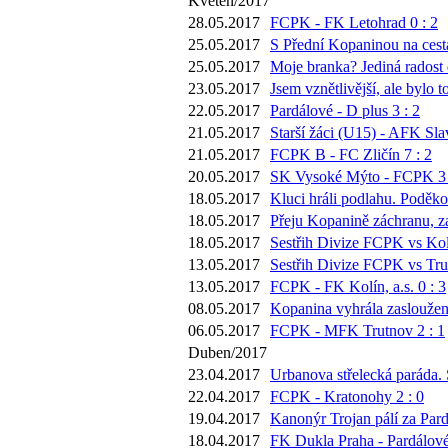
Květen/2017
28.05.2017
FCPK - FK Letohrad 0 : 2
25.05.2017
S Přední Kopaninou na cestá
25.05.2017
Moje branka? Jediná radost 
23.05.2017
Jsem vznětlivější, ale bylo
22.05.2017
Pardálové - D plus 3 : 2
21.05.2017
Starší žáci (U15) - AFK Sla
21.05.2017
FCPK B - FC Zličín 7 : 2
20.05.2017
SK Vysoké Mýto - FCPK 3 
18.05.2017
Kluci hráli podlahu. Poděko
18.05.2017
Přeju Kopanině záchranu, za
18.05.2017
Sestřih Divize FCPK vs Kol
13.05.2017
Sestřih Divize FCPK vs Tru
13.05.2017
FCPK - FK Kolín, a.s. 0 : 3
08.05.2017
Kopanina vyhrála zasloužen
06.05.2017
FCPK - MFK Trutnov 2 : 1
Duben/2017
23.04.2017
Urbanova střelecká paráda. 
22.04.2017
FCPK - Kratonohy 2 : 0
19.04.2017
Kanonýr Trojan pálí za Pard
18.04.2017
FK Dukla Praha - Pardálové