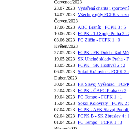
Červenec/2023
23.07.2023
Vydařená charita i sportovní
14.07.2023
Všechny góly FCPK v sezoně
Červen/2023
17.06.2023
ABC Braník - FCPK 3 : 5
10.06.2023
FCPK - TJ Spoje Praha 2 : 
03.06.2023
FC Zličín - FCPK 1 : 0
Květen/2023
27.05.2023
FCPK - FK Dukla Jižní Měs
19.05.2023
SK Uhelné sklady Praha - 
13.05.2023
FCPK - SK Hostivař 2 : 2
06.05.2023
Sokol Královice - FCPK 2 :
Duben/2023
30.04.2023
FK Slavoj Vyšehrad - FCPK
22.04.2023
FCPK - ČAFC Praha 0 : 2
19.04.2023
FC Tempo - FCPK 1 : 1
15.04.2023
Sokol Kolovraty - FCPK 2 :
07.04.2023
FCPK - AFK Slavoj Podolí 
02.04.2023
FCPK B - SK Zbraslav 4 : 
01.04.2023
FC Tempo - FCPK 1 : 3
Březen/2023