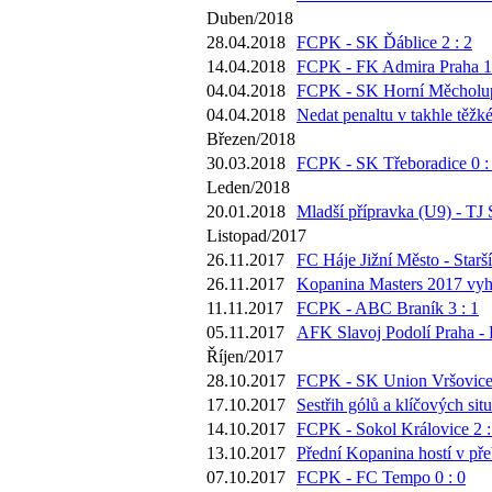
Duben/2018
28.04.2018
FCPK - SK Ďáblice 2 : 2
14.04.2018
FCPK - FK Admira Praha 1 
04.04.2018
FCPK - SK Horní Měcholup
04.04.2018
Nedat penaltu v takhle těžk
Březen/2018
30.03.2018
FCPK - SK Třeboradice 0 :
Leden/2018
20.01.2018
Mladší přípravka (U9) - TJ 
Listopad/2017
26.11.2017
FC Háje Jižní Město - Starší
26.11.2017
Kopanina Masters 2017 vyh
11.11.2017
FCPK - ABC Braník 3 : 1
05.11.2017
AFK Slavoj Podolí Praha -
Říjen/2017
28.10.2017
FCPK - SK Union Vršovice 
17.10.2017
Sestřih gólů a klíčových si
14.10.2017
FCPK - Sokol Královice 2 :
13.10.2017
Přední Kopanina hostí v pře
07.10.2017
FCPK - FC Tempo 0 : 0