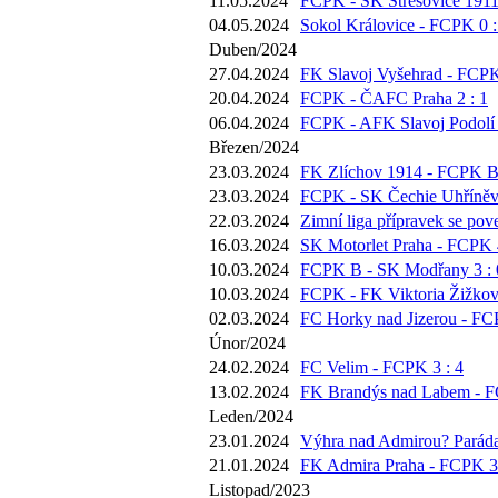
11.05.2024
FCPK - SK Střešovice 1911 
04.05.2024
Sokol Královice - FCPK 0 :
Duben/2024
27.04.2024
FK Slavoj Vyšehrad - FCPK
20.04.2024
FCPK - ČAFC Praha 2 : 1
06.04.2024
FCPK - AFK Slavoj Podolí 
Březen/2024
23.03.2024
FK Zlíchov 1914 - FCPK B 
23.03.2024
FCPK - SK Čechie Uhříněve
22.03.2024
Zimní liga přípravek se pov
16.03.2024
SK Motorlet Praha - FCPK 4
10.03.2024
FCPK B - SK Modřany 3 : 
10.03.2024
FCPK - FK Viktoria Žižkov 
02.03.2024
FC Horky nad Jizerou - FC
Únor/2024
24.02.2024
FC Velim - FCPK 3 : 4
13.02.2024
FK Brandýs nad Labem - F
Leden/2024
23.01.2024
Výhra nad Admirou? Paráda,
21.01.2024
FK Admira Praha - FCPK 3 
Listopad/2023