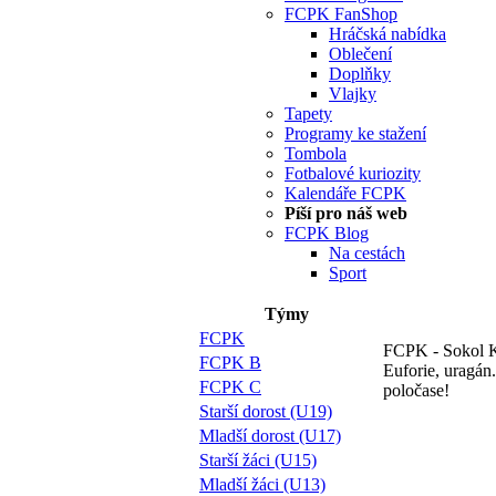
FCPK FanShop
Hráčská nabídka
Oblečení
Doplňky
Vlajky
Tapety
Programy ke stažení
Tombola
Fotbalové kuriozity
Kalendáře FCPK
Píší pro náš web
FCPK Blog
Na cestách
Sport
Týmy
FCPK
FCPK - Sokol K
FCPK B
Euforie, uragán
FCPK C
poločase!
Starší dorost (U19)
Mladší dorost (U17)
Starší žáci (U15)
Mladší žáci (U13)