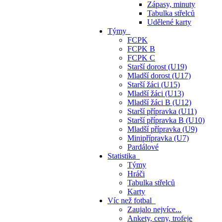
Zápasy, minuty
Tabulka střelců
Udělené karty
Týmy
FCPK
FCPK B
FCPK C
Starší dorost (U19)
Mladší dorost (U17)
Starší žáci (U15)
Mladší žáci (U13)
Mladší žáci B (U12)
Starší přípravka (U11)
Starší přípravka B (U10)
Mladší přípravka (U9)
Minipřípravka (U7)
Pardálové
Statistika
Týmy
Hráči
Tabulka střelců
Karty
Víc než fotbal
Zaujalo nejvíce...
Ankety, ceny, trofeje