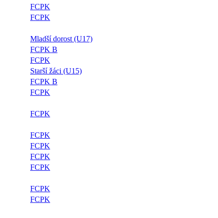
FCPK
FCPK
Mladší dorost (U17)
FCPK B
FCPK
Starší žáci (U15)
FCPK B
FCPK
FCPK
FCPK
FCPK
FCPK
FCPK
FCPK
FCPK