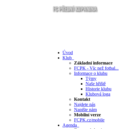
Úvod
Klub
Základní informace
FCPK - Víc než fotbal...
Informace o klubu
Týmy
Naše hřiště
Historie klubu
Klubová loga
Kontakt
Najdete nás
Napište nám
Mobilní verze
FCPK.cz/mobile
Agenda