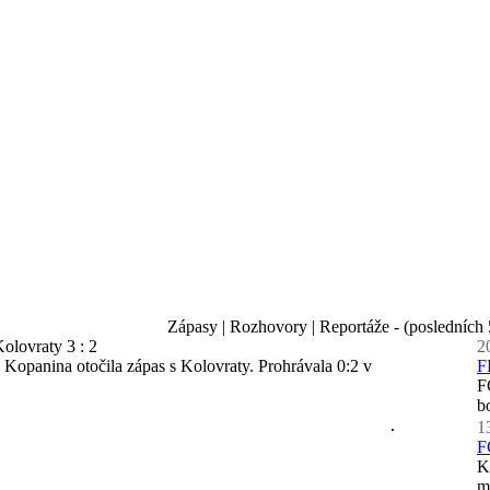
Zápasy | Rozhovory | Reportáže - (posledních 
olovraty 3 : 2
2
. Kopanina otočila zápas s Kolovraty. Prohrávala 0:2 v
F
F
b
1
F
K
m