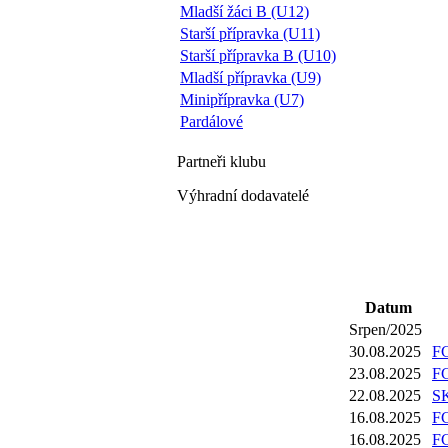
Mladší žáci B (U12)
Starší přípravka (U11)
Starší přípravka B (U10)
Mladší přípravka (U9)
Minipřípravka (U7)
Pardálové
Partneři
klubu
Výhradní dodavatelé
Datum
Srpen/2025
30.08.2025
FC
23.08.2025
FC
22.08.2025
SK
16.08.2025
FC
16.08.2025
FC