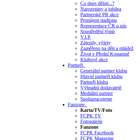
Co dnes dělají...?
Narozeniny a jubilea
Partnerské PR akce
Pronájem stadionu
Reprezentace ČR u nás
Soustředění týmů
V.I.P.
Zájezdy, výlety
Zaměřeno na děti a mládež
Život v Přední Kopanině
Klubové akce
Partneři
Generální partner klubu
Hlavní partneři klubu
Partneři klubu
Výhradní dodavatelé
Mediální partner
Spolupracujeme
Fanzone
Karta/TV/Foto
FCPK TV
Fotogalerie
Fanzone
FCPK Facebook
FCPK Magazine