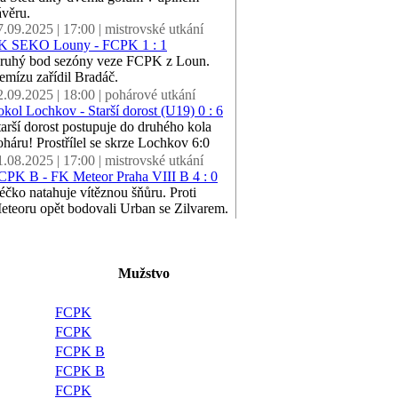
ávěru.
7.09.2025 | 17:00 | mistrovské utkání
K SEKO Louny - FCPK 1 : 1
ruhý bod sezóny veze FCPK z Loun.
emízu zařídil Bradáč.
2.09.2025 | 18:00 | pohárové utkání
okol Lochkov - Starší dorost (U19) 0 : 6
tarší dorost postupuje do druhého kola
oháru! Prostřílel se skrze Lochkov 6:0
1.08.2025 | 17:00 | mistrovské utkání
CPK B - FK Meteor Praha VIII B 4 : 0
éčko natahuje vítěznou šňůru. Proti
eteoru opět bodovali Urban se Zilvarem.
Mužstvo
FCPK
FCPK
FCPK B
FCPK B
FCPK