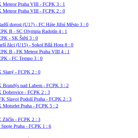
 Meteor Praha VIII - FCPK 3 : 1
 Meteor Praha VIII - FCPK 2 : 0
adší dorost (U17) - FC Háje Jižní Město 3 : 0
PK B - SC Olympia Radotín 4 : 1
PK - SK Štětí 3 : 0
arší žáci (U15) - Sokol Bílá Hora 8 : 0
PK B - FK Meteor Praha VIII 4 : 1
PK - FC Tempo 3 : 0
 Slaný - FCPK 2 : 0
 Brandýs nad Labem - FCPK 3 : 2
 Dobrovice - FCPK 2 : 3
K Slavoj Podolí Praha - FCPK 2 : 3
 Motorlet Praha - FCPK 5 : 2
 Zličín - FCPK 2 : 3
 Spoje Praha - FCPK 1 : 6