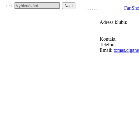
Text:
FanSh
Adresa klubu:
FC Přední Kopan
Ke Goniu 123, 164
Kontakt:
Tomáš Ci
Telefon:
+420 777 
Email:
tomas.cigan