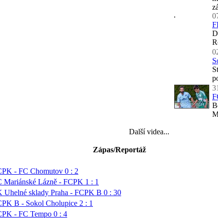
z
0
F
D
R
0
S
S
p
3
F
B
M
Další videa...
Zápas/Reportáž
PK - FC Chomutov 0 : 2
 Mariánské Lázně - FCPK 1 : 1
 Uhelné sklady Praha - FCPK B 0 : 30
PK B - Sokol Cholupice 2 : 1
PK - FC Tempo 0 : 4