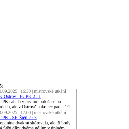
5)
0.09.2025 | 16:30 | mistrovské utkání
K Ostrov - FCPK 2 : 1
CPK sahala v prvním poločase po
odech, ale v Ostrově nakonec padla 1:2.
3.09.2025 | 17:00 | mistrovské utkání
CPK - SK Štětí 2 : 3
opanina dvakrát skórovala, ale tři body
á Štětí díky dvěma gólům v úplném