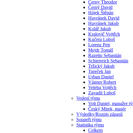
Cerny Theodor
Černý David
Hájek Štěpán
Havránek David
Havránek Jakub
Kolář Jakub
Kralovič Vojtěch
Kučera Luboš
Lorenz Petr
Mejdr Tomáš
Razetto Sebastián
Schierreich Sebastián
Tržický Jakub
Tureček Jan
Urban Daniel
Vágner Robert
Veleba Vojtěch
Zavadil Luboš
Vedení týmu
Vott Daniel, manažer t
Český Mirek, masér
Výsledky/Rozpis zápasů
Soupeři týmu
Statistika týmu
Celkem