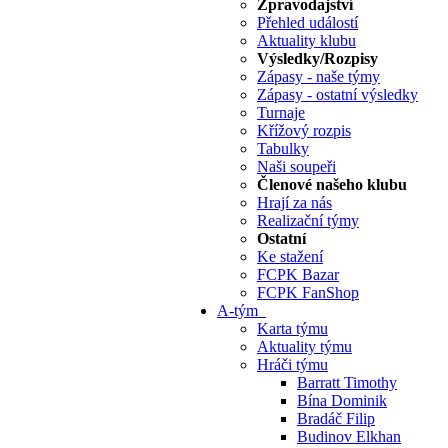
Zpravodajství
Přehled událostí
Aktuality klubu
Výsledky/Rozpisy
Zápasy - naše týmy
Zápasy - ostatní výsledky
Turnaje
Křížový rozpis
Tabulky
Naši soupeři
Členové našeho klubu
Hrají za nás
Realizační týmy
Ostatní
Ke stažení
FCPK Bazar
FCPK FanShop
A-tým
Karta týmu
Aktuality týmu
Hráči týmu
Barratt Timothy
Bína Dominik
Bradáč Filip
Budinov Elkhan