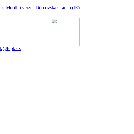
op
|
Mobilní verze
|
Domovská stránka (IE)
ina
 00 Praha 6
gánek
753 545
ek@fcpk.cz