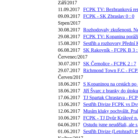
Září/2017
11.09.2017
FCPK TV: Bezbranková remí
09.09.2017
FCPK - SK Zbraslav 0 : 0
Srpen/2017
30.08.2017
Rozhodovaly zkušenosti. Ne
29.08.2017
FCPK TV: Kopanina poráží Mo
15.08.2017
Sestřih a rozhovory Přední 
06.08.2017
SK Rakovník - FCPK B 3 :
Červenec/2017
30.07.2017
SK Černolice - FCPK 2 : 7
29.07.2017
Richmond Town F.C - FCPK
Červen/2017
18.06.2017
S Kopaninou na cestách po d
18.06.2017
Jiří Švarc z branky do útok
17.06.2017
TJ Spartak Chrastava - FCP
13.06.2017
Sestřih Divize FCPK vs Dvů
12.06.2017
Musím kluky pochválit. Pra
10.06.2017
FCPK - TJ Dvůr Králové n./
04.06.2017
Ostudu jsme neudělali, ale 
01.06.2017
Sestřih Divize (Letohrad): 