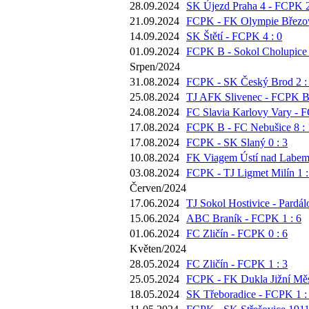
28.09.2024
SK Újezd Praha 4 - FCPK 2
21.09.2024
FCPK - FK Olympie Březov
14.09.2024
SK Štětí - FCPK 4 : 0
01.09.2024
FCPK B - Sokol Cholupice 
Srpen/2024
31.08.2024
FCPK - SK Český Brod 2 :
25.08.2024
TJ AFK Slivenec - FCPK B 
24.08.2024
FC Slavia Karlovy Vary - F
17.08.2024
FCPK B - FC Nebušice 8 : 
17.08.2024
FCPK - SK Slaný 0 : 3
10.08.2024
FK Viagem Ústí nad Labem
03.08.2024
FCPK - TJ Ligmet Milín 1 :
Červen/2024
17.06.2024
TJ Sokol Hostivice - Pardál
15.06.2024
ABC Braník - FCPK 1 : 6
01.06.2024
FC Zličín - FCPK 0 : 6
Květen/2024
28.05.2024
FC Zličín - FCPK 1 : 3
25.05.2024
FCPK - FK Dukla Jižní Měs
18.05.2024
SK Třeboradice - FCPK 1 :