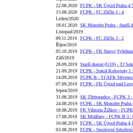
22.08.2020
FCPK - SK Újezd Praha 4 5
15.08.2020
FCPK - FC Zličín 1 : 4
Leden/2020
18.01.2020
SK Motorlet Praha - Starší d
Listopad/2019
09.11.2019
FCPK - FC Zličín 3 : 2
Říjen/2019
05.10.2019
FCPK - FK Slavoj Vyšehrad
Září/2019
28.09.2019
Starší dorost (U19) - TJ Sok
21.09.2019
FCPK - Sokol Kolovraty 1 :
14.09.2019
FCPK B - TJ AFK Slivenec 
07.09.2019
FCPK - FK Újezd nad Lesy 
Srpen/2019
31.08.2019
SK Třeboradice - FCPK 3 :
24.08.2019
FCPK - SK Motorlet Praha 5
18.08.2019
FK Viktoria Žižkov - FCPK 
17.08.2019
SK Modřany - FCPK B 3 : 
10.08.2019
FCPK - SK Újezd Praha 4 1
03.08.2019
FCPK - Sportovní Sdružení 