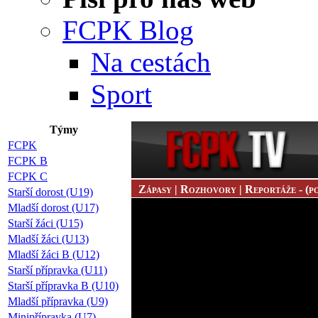
FCPK Blog
Na cestách
Sport
Týmy
FCPK
FCPK B
FCPK C
Zápasy | Rozhovory | Reportáže - (po
Starší dorost (U19)
Mladší dorost (U17)
Starší žáci (U15)
Mladší žáci (U13)
Mladší žáci B (U12)
Starší přípravka (U11)
Starší přípravka B (U10)
Mladší přípravka (U9)
Minipřípravka (U7)