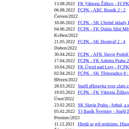
13.08.2022
FK Viktoria Žižkov - FCPK 
06.08.2022
FCPK - ABC Braník 2 : 2
Červen/2022
18.06.2022
FCPK - SK Uhelné sklady P
04.06.2022
FCPK - FK Dukla Jižní Měs
Květen/2022
21.05.2022
FCPK - SK Hostivař 2 : 4
Duben/2022
30.04.2022
FCPK - AFK Slavoj Podolí 
17.04.2022
FCPK - FK Admira Praha 2 
10.04.2022
FK Újezd nad Lesy - FCPK 
02.04.2022
FCPK - SK Třeboradice 8 :
Březen/2022
28.03.2022
Starší přípravka veze zlato 
19.03.2022
FCPK - FK Viktoria Žižkov 
Únor/2022
23.02.2022
SK Slavia Praha - fotbal, a.s
05.02.2022
TJ Baník Švermov - Starší ž
Prosinec/2021
11.12.2021
Hledá se gól podzimu. Hlasu