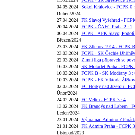
11.05.2024
FCPK - SK Střešovice 1911 
04.05.2024
Sokol Královice - FCPK 0 :
Duben/2024
27.04.2024
FK Slavoj Vyšehrad - FCPK
20.04.2024
FCPK - ČAFC Praha 2 : 1
06.04.2024
FCPK - AFK Slavoj Podolí 
Březen/2024
23.03.2024
FK Zlíchov 1914 - FCPK B 
23.03.2024
FCPK - SK Čechie Uhříněve
22.03.2024
Zimní liga přípravek se pov
16.03.2024
SK Motorlet Praha - FCPK 4
10.03.2024
FCPK B - SK Modřany 3 : 
10.03.2024
FCPK - FK Viktoria Žižkov 
02.03.2024
FC Horky nad Jizerou - FC
Únor/2024
24.02.2024
FC Velim - FCPK 3 : 4
13.02.2024
FK Brandýs nad Labem - F
Leden/2024
23.01.2024
Výhra nad Admirou? Paráda,
21.01.2024
FK Admira Praha - FCPK 3 
Listopad/2023