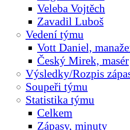
Veleba Vojtěch
Zavadil Luboš
Vedení týmu
Vott Daniel, manaže
Český Mirek, masér
Výsledky/Rozpis zápa
Soupeři týmu
Statistika týmu
Celkem
Zápasy, minuty