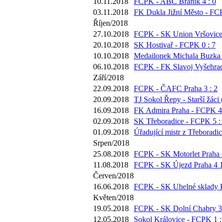
10.11.2018
FCPK - ABC Braník 4 : 0
03.11.2018
FK Dukla Jižní Město - FC
Říjen/2018
27.10.2018
FCPK - SK Union Vršovice 
20.10.2018
SK Hostivař - FCPK 0 : 7
10.10.2018
Medailonek Michala Buzka 
06.10.2018
FCPK - FK Slavoj Vyšehrad
Září/2018
22.09.2018
FCPK - ČAFC Praha 3 : 2
20.09.2018
TJ Sokol Řepy - Starší žáci 
16.09.2018
FK Admira Praha - FCPK 4 
02.09.2018
SK Třeboradice - FCPK 5 :
01.09.2018
Úřadující mistr z Třeboradi
Srpen/2018
25.08.2018
FCPK - SK Motorlet Praha 6
11.08.2018
FCPK - SK Újezd Praha 4 1
Červen/2018
16.06.2018
FCPK - SK Uhelné sklady P
Květen/2018
19.05.2018
FCPK - SK Dolní Chabry 3 
12.05.2018
Sokol Královice - FCPK 1 :