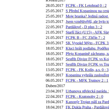
Květen/2017
28.05.2017
FCPK - FK Letohrad 0 : 2
25.05.2017
S Přední Kopaninou na cestá
25.05.2017
Moje branka? Jediná radost 
23.05.2017
Jsem vznětlivější, ale bylo
22.05.2017
Pardálové - D plus 3 : 2
21.05.2017
Starší žáci (U15) - AFK Sla
21.05.2017
FCPK B - FC Zličín 7 : 2
20.05.2017
SK Vysoké Mýto - FCPK 3 
18.05.2017
Kluci hráli podlahu. Poděko
18.05.2017
Přeju Kopanině záchranu, za
18.05.2017
Sestřih Divize FCPK vs Kol
13.05.2017
Sestřih Divize FCPK vs Tru
13.05.2017
FCPK - FK Kolín, a.s. 0 : 3
08.05.2017
Kopanina vyhrála zasloužen
06.05.2017
FCPK - MFK Trutnov 2 : 1
Duben/2017
23.04.2017
Urbanova střelecká paráda. 
22.04.2017
FCPK - Kratonohy 2 : 0
19.04.2017
Kanonýr Trojan pálí za Pard
18.04.2017
FK Dukla Praha - Pardálové