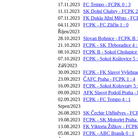
17.11.2023
FC Tempo - FCPK 0 : 3
11.11.2023
SK Dolní Chabry - FCPK 2 
07.11.2023
FK Dukla Jižní Město - FC
04.11.2023
FCPK - FC Zličín 1 : 0
Říjen/2023
28.10.2023
Slovan Bohnice - FCPK B 1
21.10.2023
FCPK - SK Třeboradice 4 :
08.10.2023
FCPK B - Sokol Cholupice 
07.10.2023
FCPK - Sokol Královice 5 :
Září/2023
30.09.2023
FCPK - FK Slavoj Vyšehrad
23.09.2023
ČAFC Praha - FCPK 1 : 4
16.09.2023
FCPK - Sokol Kolovraty 5 :
09.09.2023
AFK Slavoj Podolí Praha -
02.09.2023
FCPK - FC Tempo 4 : 1
Srpen/2023
26.08.2023
SK Čechie Uhříněves - FCP
19.08.2023
FCPK - SK Motorlet Praha 1
13.08.2023
FK Viktoria Žižkov - FCPK 
05.08.2023
FCPK - ABC Braník 0 : 1