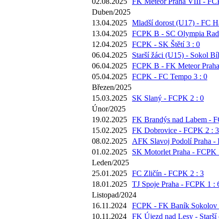
02.08.2025
FK Meteor Praha VIII - FC
Duben/2025
13.04.2025
Mladší dorost (U17) - FC Há
13.04.2025
FCPK B - SC Olympia Radot
12.04.2025
FCPK - SK Štětí 3 : 0
06.04.2025
Starší žáci (U15) - Sokol Bí
06.04.2025
FCPK B - FK Meteor Praha 
05.04.2025
FCPK - FC Tempo 3 : 0
Březen/2025
15.03.2025
SK Slaný - FCPK 2 : 0
Únor/2025
19.02.2025
FK Brandýs nad Labem - F
15.02.2025
FK Dobrovice - FCPK 2 : 3
08.02.2025
AFK Slavoj Podolí Praha -
01.02.2025
SK Motorlet Praha - FCPK 5
Leden/2025
25.01.2025
FC Zličín - FCPK 2 : 3
18.01.2025
TJ Spoje Praha - FCPK 1 : 
Listopad/2024
16.11.2024
FCPK - FK Baník Sokolov 2
10.11.2024
FK Újezd nad Lesy - Starší 