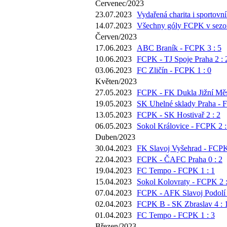
Červenec/2023
23.07.2023
Vydařená charita i sportovní
14.07.2023
Všechny góly FCPK v sezoně
Červen/2023
17.06.2023
ABC Braník - FCPK 3 : 5
10.06.2023
FCPK - TJ Spoje Praha 2 : 
03.06.2023
FC Zličín - FCPK 1 : 0
Květen/2023
27.05.2023
FCPK - FK Dukla Jižní Měs
19.05.2023
SK Uhelné sklady Praha - 
13.05.2023
FCPK - SK Hostivař 2 : 2
06.05.2023
Sokol Královice - FCPK 2 :
Duben/2023
30.04.2023
FK Slavoj Vyšehrad - FCPK
22.04.2023
FCPK - ČAFC Praha 0 : 2
19.04.2023
FC Tempo - FCPK 1 : 1
15.04.2023
Sokol Kolovraty - FCPK 2 :
07.04.2023
FCPK - AFK Slavoj Podolí 
02.04.2023
FCPK B - SK Zbraslav 4 : 
01.04.2023
FC Tempo - FCPK 1 : 3
Březen/2023