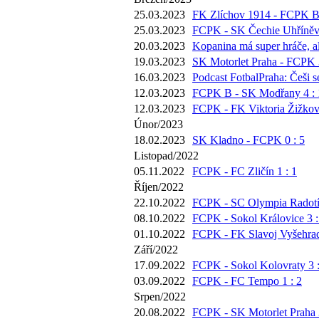
25.03.2023
FK Zlíchov 1914 - FCPK B 
25.03.2023
FCPK - SK Čechie Uhříněve
20.03.2023
Kopanina má super hráče, al
19.03.2023
SK Motorlet Praha - FCPK 3
16.03.2023
Podcast FotbalPraha: Češi 
12.03.2023
FCPK B - SK Modřany 4 : 
12.03.2023
FCPK - FK Viktoria Žižkov 
Únor/2023
18.02.2023
SK Kladno - FCPK 0 : 5
Listopad/2022
05.11.2022
FCPK - FC Zličín 1 : 1
Říjen/2022
22.10.2022
FCPK - SC Olympia Radotín
08.10.2022
FCPK - Sokol Královice 3 :
01.10.2022
FCPK - FK Slavoj Vyšehrad
Září/2022
17.09.2022
FCPK - Sokol Kolovraty 3 :
03.09.2022
FCPK - FC Tempo 1 : 2
Srpen/2022
20.08.2022
FCPK - SK Motorlet Praha 3