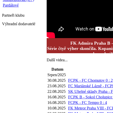
Pardálové
Partneři
klubu
Výhradní dodavatelé
FK Admira Praha B -
Série čtyř výher skončila. Kopani
ale prohrál
Další videa...
Datum
Srpen/2025
30.08.2025
FCPK - FC Chomutov 0 : 2
23.08.2025
FC Mariánské Lázně - FCPK
22.08.2025
SK Uhelné sklady Praha - 
16.08.2025
FCPK B - Sokol Cholupice 
16.08.2025
FCPK - FC Tempo 0 : 4
10.08.2025
FK Meteor Praha VIII - FC