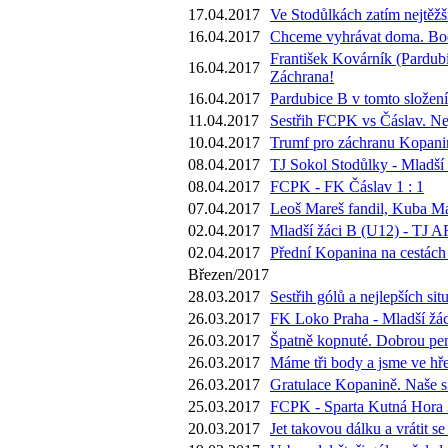
17.04.2017
Ve Stodůlkách zatím nejtěžš
16.04.2017
Chceme vyhrávat doma. Body
František Kovárník (Pardubi
16.04.2017
Záchrana!
16.04.2017
Pardubice B v tomto složení
11.04.2017
Sestřih FCPK vs Čáslav. Nej
10.04.2017
Trumf pro záchranu Kopaniny
08.04.2017
TJ Sokol Stodůlky - Mladší 
08.04.2017
FCPK - FK Čáslav 1 : 1
07.04.2017
Leoš Mareš fandil, Kuba Ma
02.04.2017
Mladší žáci B (U12) - TJ A
02.04.2017
Přední Kopanina na cestách 
Březen/2017
28.03.2017
Sestřih gólů a nejlepších s
26.03.2017
FK Loko Praha - Mladší žác
26.03.2017
Špatně kopnuté. Dobrou pen
26.03.2017
Máme tři body a jsme ve hře.
26.03.2017
Gratulace Kopanině. Naše si
25.03.2017
FCPK - Sparta Kutná Hora 3
20.03.2017
Jet takovou dálku a vrátit 