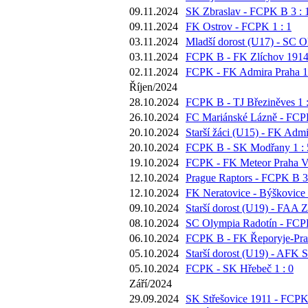
09.11.2024
SK Zbraslav - FCPK B 3 : 
09.11.2024
FK Ostrov - FCPK 1 : 1
03.11.2024
Mladší dorost (U17) - SC O
03.11.2024
FCPK B - FK Zlíchov 1914 
02.11.2024
FCPK - FK Admira Praha 1 
Říjen/2024
28.10.2024
FCPK B - TJ Březiněves 1 :
26.10.2024
FC Mariánské Lázně - FCPK
20.10.2024
Starší žáci (U15) - FK Admi
20.10.2024
FCPK B - SK Modřany 1 : 
19.10.2024
FCPK - FK Meteor Praha VI
12.10.2024
Prague Raptors - FCPK B 3 
12.10.2024
FK Neratovice - Býškovice 
09.10.2024
Starší dorost (U19) - FAA Z
08.10.2024
SC Olympia Radotín - FCPK
06.10.2024
FCPK B - FK Řeporyje-Prah
05.10.2024
Starší dorost (U19) - AFK S
05.10.2024
FCPK - SK Hřebeč 1 : 0
Září/2024
29.09.2024
SK Střešovice 1911 - FCPK