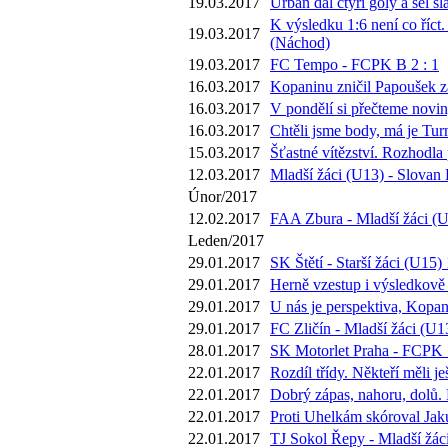
19.03.2017
Urban dal čtyři góly a šel s
K výsledku 1:6 není co říct.
19.03.2017
(Náchod)
19.03.2017
FC Tempo - FCPK B 2 : 1
16.03.2017
Kopaninu zničil Papoušek za 
16.03.2017
V pondělí si přečteme novi
16.03.2017
Chtěli jsme body, má je Tur
15.03.2017
Šťastné vítězství. Rozhodla
12.03.2017
Mladší žáci (U13) - Slovan 
Únor/2017
12.02.2017
FAA Zbura - Mladší žáci (U
Leden/2017
29.01.2017
SK Štětí - Starší žáci (U15) 
29.01.2017
Herně vzestup i výsledkově 
29.01.2017
U nás je perspektiva, Kopan
29.01.2017
FC Zličín - Mladší žáci (U13
28.01.2017
SK Motorlet Praha - FCPK 1
22.01.2017
Rozdíl třídy. Někteří měli 
22.01.2017
Dobrý zápas, nahoru, dolů.
22.01.2017
Proti Uhelkám skóroval Jaku
22.01.2017
TJ Sokol Řepy - Mladší žáci