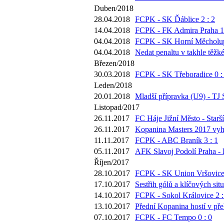
Duben/2018
28.04.2018
FCPK - SK Ďáblice 2 : 2
14.04.2018
FCPK - FK Admira Praha 1 
04.04.2018
FCPK - SK Horní Měcholup
04.04.2018
Nedat penaltu v takhle těžk
Březen/2018
30.03.2018
FCPK - SK Třeboradice 0 :
Leden/2018
20.01.2018
Mladší přípravka (U9) - TJ 
Listopad/2017
26.11.2017
FC Háje Jižní Město - Starší
26.11.2017
Kopanina Masters 2017 vyh
11.11.2017
FCPK - ABC Braník 3 : 1
05.11.2017
AFK Slavoj Podolí Praha -
Říjen/2017
28.10.2017
FCPK - SK Union Vršovice 
17.10.2017
Sestřih gólů a klíčových si
14.10.2017
FCPK - Sokol Královice 2 :
13.10.2017
Přední Kopanina hostí v pře
07.10.2017
FCPK - FC Tempo 0 : 0