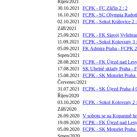
Říjen/2021
30.10.2021
FCPK - FC Zličín 2 : 2
16.10.2021
FCPK - SC Olympia Radotín
02.10.2021
FCPK - Sokol Královice 2 :
Září/2021
25.09.2021
FCPK - FK Slavoj Vyšehrad
11.09.2021
FCPK - Sokol Kolovraty 3 :
05.09.2021
FK Admira Praha - FCPK 2 
Srpen/2021
28.08.2021
FCPK - FK Újezd nad Lesy 
17.08.2021
SK Uhelné sklady Praha - 
15.08.2021
FCPK - SK Motorlet Praha 5
Červenec/2021
31.07.2021
FCPK - SK Újezd Praha 4 0
Říjen/2020
03.10.2020
FCPK - Sokol Kolovraty 2 :
Září/2020
26.09.2020
V sobotu se na Kopanině hrá
19.09.2020
FCPK - FK Újezd nad Lesy 
05.09.2020
FCPK - SK Motorlet Praha 5
Srpen/2020