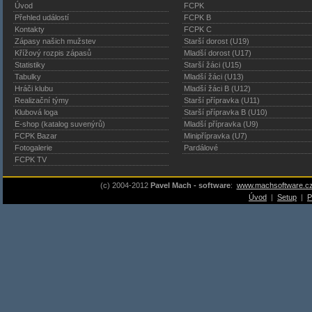
Úvod
FCPK
Přehled událostí
FCPK B
Kontakty
FCPK C
Zápasy našich mužstev
Starší dorost (U19)
Křížový rozpis zápasů
Mladší dorost (U17)
Statistiky
Starší žáci (U15)
Tabulky
Mladší žáci (U13)
Hráči klubu
Mladší žáci B (U12)
Realizační týmy
Starší přípravka (U11)
Klubová loga
Starší přípravka B (U10)
E-shop (katalog suvenýrů)
Mladší přípravka (U9)
FCPK Bazar
Minipřípravka (U7)
Fotogalerie
Pardálové
FCPK TV
(c) 2004-2012
Pavel Mach - software
:
www.machsoftware.c
Úvod
|
Setup
|
P