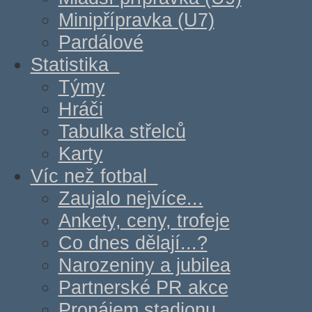
Minipřípravka (U7)
Pardálové
Statistika
Týmy
Hráči
Tabulka střelců
Karty
Víc než fotbal
Zaujalo nejvíce...
Ankety, ceny, trofeje
Co dnes dělají...?
Narozeniny a jubilea
Partnerské PR akce
Pronájem stadionu