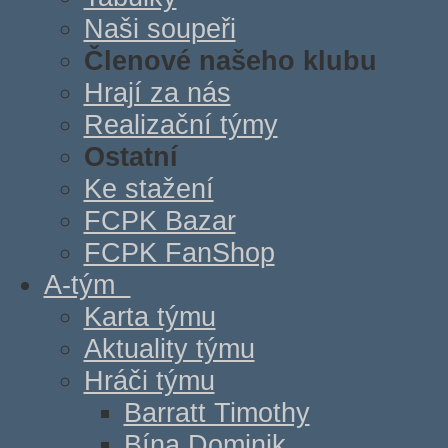
Naši soupeři
Členové našeho klubu
Hrají za nás
Realizační týmy
Ostatní
Ke stažení
FCPK Bazar
FCPK FanShop
A-tým
Karta týmu
Aktuality týmu
Hráči týmu
Barratt Timothy
Bína Dominik