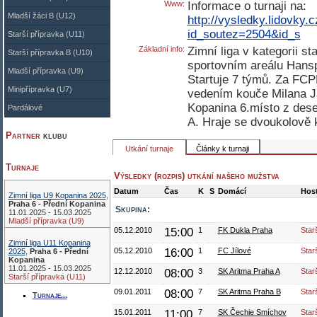
Www:
Informace o turnaji na:
Mladší žáci B (U12)
http://vysledky.lidovky.c
id_soutez=2504&id_s
Starší přípravka (U11)
Základní info:
Zimní liga v kategorii st
Starší přípravka B (U10)
sportovním areálu Hansp
Mladší přípravka (U9)
Startuje 7 týmů. Za FCP
Minipřípravka (U7)
vedením kouče Milana J
Kopanina 6.místo z dese
Pardálové
A. Hraje se dvoukolově
Partner
klubu
Utkání turnaje
Články k turnaji
Turnaje
Výsledky (rozpis) utkání našeho mužstva
Datum
Čas
K
S
Domácí
Hos
Zimní liga U9 Kopanina 2025
,
Praha 6 - Přední Kopanina
Skupina:
11.01.2025 - 15.03.2025
Mladší přípravka (U9)
05.12.2010
15:00
1
FK Dukla Praha
Star
Zimní liga U11 Kopanina
05.12.2010
16:00
1
FC Jílové
Star
2025
,
Praha 6 - Přední
Kopanina
11.01.2025 - 15.03.2025
12.12.2010
08:00
3
SK Aritma Praha A
Star
Starší přípravka (U11)
09.01.2011
08:00
7
SK Aritma Praha B
Star
Turnaje...
15.01.2011
11:00
7
SK Čechie Smíchov
Star