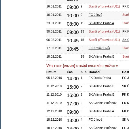
16.01.2011
09:00
9
Starší přípravka (U11)
FK D
16.01.2011
10:00
9
FC Jílové
Star
23.01.2011
08:00
11
SK Aritma Praha A
Star
30.01.2011
09:00
13
Starší přípravka (U11)
FK K
06.02.2011
10:45
15
Starší přípravka (U11)
SK Č
17.02.2011
10:45
5
FK Králův Dvůr
Star
18.02.2011
15
SK Aritma Praha B
Star
Výsledky (rozpis) utkání ostatních mužstev
Datum
Čas
K
S
Domácí
Hos
05.12.2010
14:00
1
FK Dukla Praha
FC J
11.12.2010
15:00
2
SK Aritma Praha B
SK Č
11.12.2010
16:00
2
SK Aritma Praha B
FK K
11.12.2010
17:00
2
SK Čechie Smíchov
FK K
12.12.2010
09:00
3
SK Aritma Praha A
FK D
18.12.2010
13:00
4
FC Jílové
SK A
18.12.2010
14:00
4
SK Čechie Smíchov
FC J