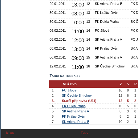
29.01.2011
13:00
12
SK Aritma Praha B
FK D
30.01.2011
08:00
13
FK Králův Dvůr
FK D
30.01.2011
10:00
13
FK Dukla Praha
SK Č
05.02.2011
11:00
14
FC Jílové
FK K
05.02.2011
12:00
14
SK Aritma Praha A
FC J
05.02.2011
13:00
14
FK Králův Dvůr
SK A
06.02.2011
09:00
15
SK Aritma Praha A
SK A
12.02.2011
11:00
16
SK Čechie Smíchov
SK A
Tabulka turnaje:
Mužstvo
Z
V
R
1.
FC Jílové
10
8
1
2.
SK Čechie Smíchov
12
6
3
3.
Starší přípravka (U11)
12
5
2
4.
FK Dukla Praha
10
5
0
5.
SK Aritma Praha A
8
3
0
6.
FK Králův Dvůr
8
2
1
7.
SK Aritma Praha B
10
2
1
Klub
Týmy