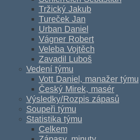
Tržický Jakub
Tureček Jan
Urban Daniel
Vágner Robert
Veleba Vojtěch
Zavadil Luboš
Vedení týmu
Vott Daniel, manažer týmu
Český Mirek, masér
Výsledky/Rozpis zápasů
Soupeři týmu
Statistika týmu
Celkem
Zápasy, minuty