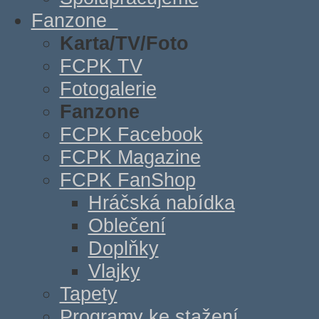
Fanzone
Karta/TV/Foto
FCPK TV
Fotogalerie
Fanzone
FCPK Facebook
FCPK Magazine
FCPK FanShop
Hráčská nabídka
Oblečení
Doplňky
Vlajky
Tapety
Programy ke stažení