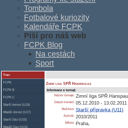
Tombola
Fotbalové kuriozity
Kalendáře FCPK
Píší pro náš web
FCPK Blog
Na cestách
Sport
Týmy
FCPK
Zimní liga SPŘ Hanspaulka
FCPK B
Informace o turnaji
Název turnaje:
Zimní liga SPŘ Hanspau
FCPK C
Datum konání:
05.12.2010 - 13.02.2011
Starší dorost (U19)
Mužstvo:
Starší přípravka (U11)
Mladší dorost (U17)
Ročník:
2010/2011
Starší žáci (U15)
Město:
Praha,
Mladší žáci (U13)