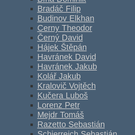
Bradáč Filip
Budinov Elkhan
Cerny Theodor
Černý David
Hájek Štěpán
Havránek David
Havránek Jakub
Kolář Jakub
Kralovič Vojtěch
Kučera Luboš
Lorenz Petr
Mejdr Tomáš
Razetto Sebastián
Schierreich Sebastián