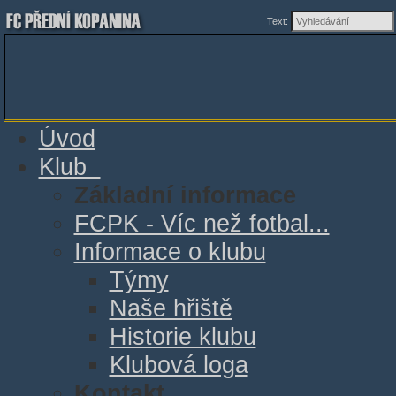
Text:
Úvod
Klub
Základní informace
FCPK - Víc než fotbal...
Informace o klubu
Týmy
Naše hřiště
Historie klubu
Klubová loga
Kontakt