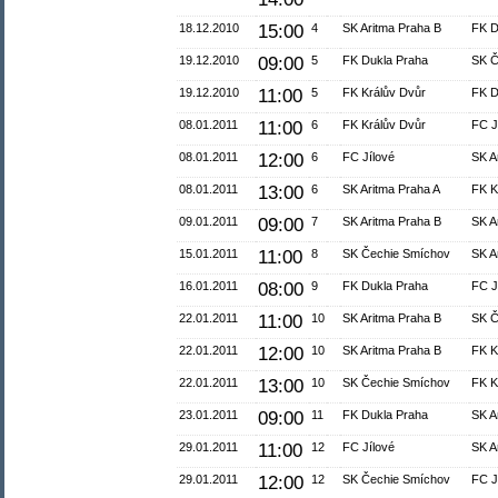
18.12.2010
15:00
4
SK Aritma Praha B
FK D
19.12.2010
09:00
5
FK Dukla Praha
SK Č
19.12.2010
11:00
5
FK Králův Dvůr
FK D
08.01.2011
11:00
6
FK Králův Dvůr
FC J
08.01.2011
12:00
6
FC Jílové
SK A
08.01.2011
13:00
6
SK Aritma Praha A
FK K
09.01.2011
09:00
7
SK Aritma Praha B
SK A
15.01.2011
11:00
8
SK Čechie Smíchov
SK A
16.01.2011
08:00
9
FK Dukla Praha
FC J
22.01.2011
11:00
10
SK Aritma Praha B
SK Č
22.01.2011
12:00
10
SK Aritma Praha B
FK K
22.01.2011
13:00
10
SK Čechie Smíchov
FK K
23.01.2011
09:00
11
FK Dukla Praha
SK A
29.01.2011
11:00
12
FC Jílové
SK A
29.01.2011
12:00
12
SK Čechie Smíchov
FC J