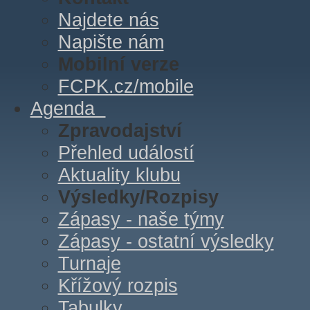
Najdete nás
Napište nám
Mobilní verze
FCPK.cz/mobile
Agenda
Zpravodajství
Přehled událostí
Aktuality klubu
Výsledky/Rozpisy
Zápasy - naše týmy
Zápasy - ostatní výsledky
Turnaje
Křížový rozpis
Tabulky