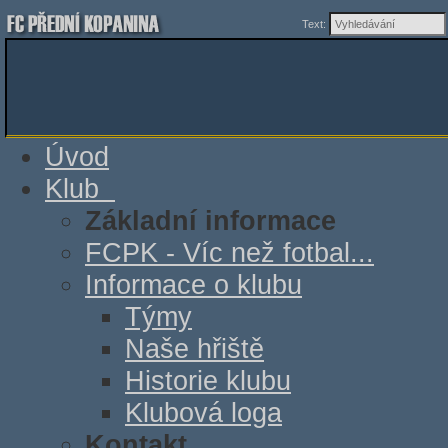
Text:
Úvod
Klub
Základní informace
FCPK - Víc než fotbal...
Informace o klubu
Týmy
Naše hřiště
Historie klubu
Klubová loga
Kontakt