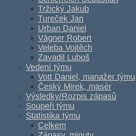
Tržický Jakub
Tureček Jan
Urban Daniel
Vágner Robert
Veleba Vojtěch
Zavadil Luboš
Vedení týmu
Vott Daniel, manažer týmu
Český Mirek, masér
Výsledky/Rozpis zápasů
Soupeři týmu
Statistika týmu
Celkem
Zápasy, minuty