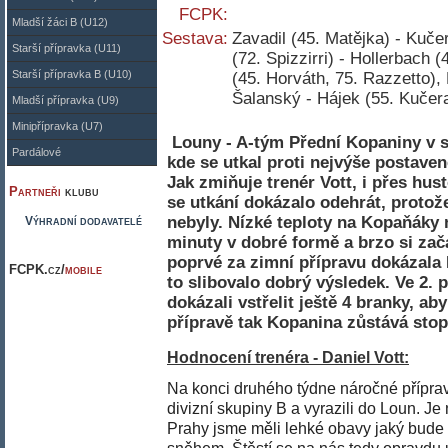
FCPK:
Mladší žáci B (U12)
Sestava:
Zavadil (45. Matějka) - Kuče
Starší přípravka (U11)
(72. Spizzirri) - Hollerbach (
Starší přípravka B (U10)
(45. Horváth, 75. Razzetto), 
Šalanský - Hájek (55. Kučera
Mladší přípravka (U9)
Minipřípravka (U7)
Louny - A-tým Přední Kopaniny v so
Pardálové
kde se utkal proti nejvýše postaven
Jak zmiňuje trenér Vott, i přes hu
Partneři
klubu
se utkání dokázalo odehrát, protož
nebyly. Nízké teploty na Kopaňáky n
Výhradní dodavatelé
minuty v dobré formě a brzo si začal
poprvé za zimní přípravu dokázala 
FCPK.cz/
mobile
to slibovalo dobrý výsledek. Ve 2. 
dokázali vstřelit ještě 4 branky, ab
přípravě tak Kopanina zůstává stop
Hodnocení trenéra - Daniel Vott:
Na konci druhého týdne náročné příprav
divizní skupiny B a vyrazili do Loun. Je
Prahy jsme měli lehké obavy jaký bude t