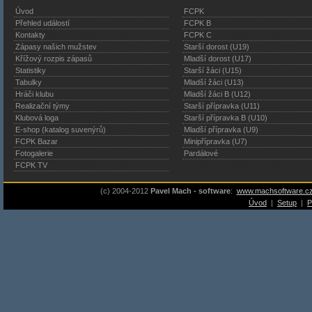
Úvod
FCPK
Přehled událostí
FCPK B
Kontakty
FCPK C
Zápasy našich mužstev
Starší dorost (U19)
Křížový rozpis zápasů
Mladší dorost (U17)
Statistiky
Starší žáci (U15)
Tabulky
Mladší žáci (U13)
Hráči klubu
Mladší žáci B (U12)
Realizační týmy
Starší přípravka (U11)
Klubová loga
Starší přípravka B (U10)
E-shop (katalog suvenýrů)
Mladší přípravka (U9)
FCPK Bazar
Minipřípravka (U7)
Fotogalerie
Pardálové
FCPK TV
(c) 2004-2012
Pavel Mach - software
:
www.machsoftware.c
Úvod
|
Setup
|
P