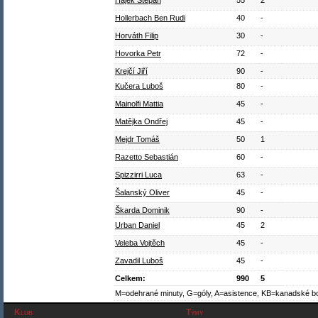
Hájek Štěpán
55
2
Hollerbach Ben Rudi
40
-
Horváth Filip
30
-
Hovorka Petr
72
-
Krejčí Jiří
90
-
Kučera Luboš
80
-
Mainolfi Mattia
45
-
Matějka Ondřej
45
-
Mejdr Tomáš
50
1
Razetto Sebastián
60
-
Spizzirri Luca
63
-
Šalanský Oliver
45
-
Škarda Dominik
90
-
Urban Daniel
45
2
Veleba Vojtěch
45
-
Zavadil Luboš
45
-
Celkem:
990
5
M=odehrané minuty, G=góly, A=asistence, KB=kanadské b
Klub
Týmy