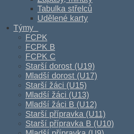
Tabulka střelců
Udělené karty
Týmy
FCPK
FCPK B
FCPK C
Starší dorost (U19)
Mladší dorost (U17)
Starší žáci (U15)
Mladší žáci (U13)
Mladší žáci B (U12)
Starší přípravka (U11)
Starší přípravka B (U10)
Mladší přípravka (U9)