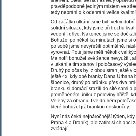
sněhem. Štěstí se na nás tedy opravdu 
pravděpodobně jediným místem ve stře
tedy nebránilo k odehrání velice kvalit
Od začátku utkání jsme byli velmi dobří 
solidní situace, kdy jsme při trochu kvali
vedení i dříve. Nakonec jsme se dočkali
Bohužel po několika minutách jsme si opě
po sobě jsme nevyřešili optimálně, násl
vyrovnat. Poté jsme měli několik velikýc
Mainolfi bohužel své šance nevyužili, 
v utkání a tím stanovil poločasový výsl
Druhý poločas byl z obou stran ještě ví
ještě 4x, kdy obě branky Dana Urbana b
šibenice, druhý po průniku přes dva hr
branku si domácí srazili do sítě sami a
proměněném úniku z poloviny hřiště, kd
Veleby za obranu. I ve druhém poločase j
které bohužel již brankou neskončily.
Nyní nás čeká nejnáročnější týden, kdy m
Praha 4 a Braník), ale zatím si chlapci 
zvládají.