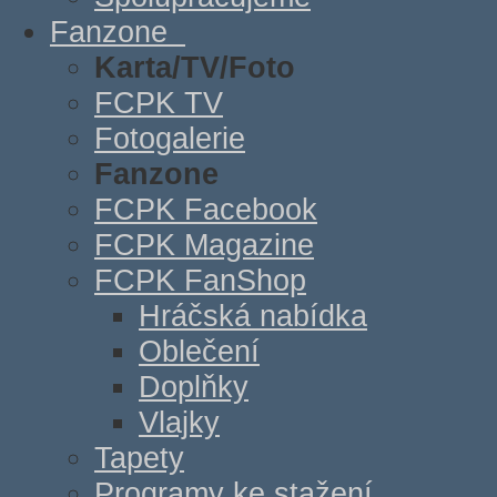
Fanzone
Karta/TV/Foto
FCPK TV
Fotogalerie
Fanzone
FCPK Facebook
FCPK Magazine
FCPK FanShop
Hráčská nabídka
Oblečení
Doplňky
Vlajky
Tapety
Programy ke stažení