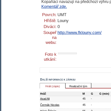
Kopaňáci navazují na předchozí výhru pr
Komentář zde.
Povrch:
UMT
Hřiště:
Louny
Diváci:
0
Soupeř
http://www.fklouny.com/
na
webu:
Foto k
utkání:
Další informace k zápasu
Hráli (zápis)
Realizační tým
Hráč
M
G
G (min)
Asad Ali
45
-
Čermák Nicolas
45
-