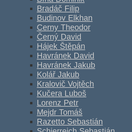
Bradáč Filip
Budinov Elkhan
Cerny Theodor
Černý David
Hájek Štěpán
Havránek David
Havránek Jakub
Kolář Jakub
Kralovič Vojtěch
Kučera Luboš
Lorenz Petr
Mejdr Tomáš
Razetto Sebastián
Schierreich Sebastián