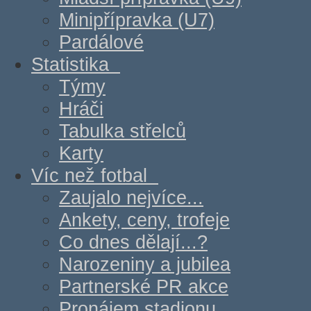
Minipřípravka (U7)
Pardálové
Statistika
Týmy
Hráči
Tabulka střelců
Karty
Víc než fotbal
Zaujalo nejvíce...
Ankety, ceny, trofeje
Co dnes dělají...?
Narozeniny a jubilea
Partnerské PR akce
Pronájem stadionu