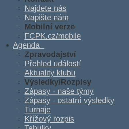
Najdete nás
Napište nám
Mobilní verze
FCPK.cz/mobile
Agenda
Zpravodajství
Přehled událostí
Aktuality klubu
Výsledky/Rozpisy
Zápasy - naše týmy
Zápasy - ostatní výsledky
Turnaje
Křížový rozpis
Tabulky