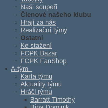
Naši soupeři
Členové našeho klubu
Hrají za nás
Realizační týmy
Ostatní
Ke stažení
FCPK Bazar
FCPK FanShop
A-tým
Karta týmu
Aktuality týmu
Hráči týmu
Barratt Timothy
Bína Dominik