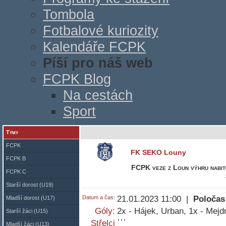
Tombola
Fotbalové kuriozity
Kalendáře FCPK
Píší pro náš web
FCPK Blog
Na cestách
Sport
Týmy
FCPK
FK SEKO Louny
FCPK B
FCPK veze z Loun výhru nabito
FCPK C
Starší dorost (U19)
Datum a čas:
21.01.2023 11:00 |
Poločas
Mladší dorost (U17)
Góly:
2x - Hájek, Urban, 1x - Mejdr
Starší žáci (U15)
Střelci
Mladší žáci (U13)