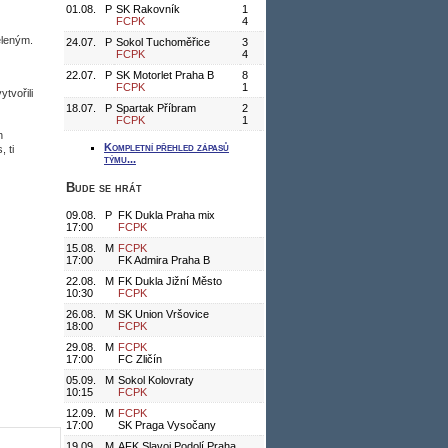
01.08.
P
SK Rakovník
1
FCPK
4
eleným.
24.07.
P
Sokol Tuchoměřice
3
FCPK
4
22.07.
P
SK Motorlet Praha B
8
FCPK
1
tvořili
18.07.
P
Spartak Příbram
2
FCPK
1
h
Kompletní přehled zápasů
 ti
týmu...
Bude se hrát
09.08.
P
FK Dukla Praha mix
17:00
FCPK
15.08.
M
FCPK
17:00
FK Admira Praha B
22.08.
M
FK Dukla Jižní Město
10:30
FCPK
26.08.
M
SK Union Vršovice
18:00
FCPK
29.08.
M
FCPK
17:00
FC Zličín
05.09.
M
Sokol Kolovraty
10:15
FCPK
12.09.
M
FCPK
17:00
SK Praga Vysočany
19.09.
M
AFK Slavoj Podolí Praha