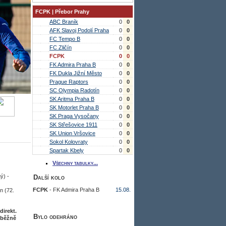
FCPK | Přebor Prahy
ABC Braník
0
0
AFK Slavoj Podolí Praha
0
0
FC Tempo B
0
0
FC Zličín
0
0
FCPK
0
0
FK Admira Praha B
0
0
FK Dukla Jižní Město
0
0
Prague Raptors
0
0
SC Olympia Radotín
0
0
SK Aritma Praha B
0
0
SK Motorlet Praha B
0
0
SK Praga Vysočany
0
0
SK Střešovice 1911
0
0
SK Union Vršovice
0
0
Sokol Kolovraty
0
0
Spartak Kbely
0
0
Všechny tabulky...
ý) -
Další kolo
FCPK
- FK Admira Praha B
15.08.
n (72.
direkt.
Bylo odehráno
uběžně