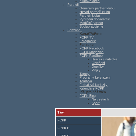
Klubové akce
Partneři
Generální partner klubu
Hlavní partneři klubu
Partneři klubu
Výhradní dodavatelé
Mediální partner
Spolupracujeme
Fanzone
Karta/TV/Foto
FCPK TV
Fotogalerie
Fanzone
FCPK Facebook
FCPK Magazine
FCPK FanShop
Hráčská nabídka
Oblečení
Doplňky
Vlajky
Tapety
Programy ke stažení
Tombola
Fotbalové kuriozity
Kalendáře FCPK
Píší pro náš web
FCPK Blog
Na cestách
Sport
Týmy
FCPK
FCPK B