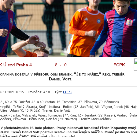
K Újezd Praha 4
8
-
0
FCPK
opanina dostala v přeboru osm branek. "Je to nářez," řekl trenér
Daniel Vott.
06.11.2021 10:15 |
Poločas:
4 : 0 | Tým:
FCPK
2., 69. a 75. Doležel, 42. a 49. Štefan, 16. Tomaides, 37. Pěnkava, 79. Běhounek
ospíšil - Tržický, Škarda, Krejčí, Kučera - Boček (73. Janíček), Vik, Vágner, Janek (46. Hajn
ultes, Urban (K, 46. Průša). Trenér: Daniel Vott.
ežek - Jankú, Malčánek, Valeš, Tomaides (77. Krejčík) - Jeřábek (72. Kaiser), Vrabec, Štefa
paček), Pěnkava - Běhounek, Doležel (79. Navrátil). Trenér: Karel Jeřábek.
 V předehrávaném 16. kole přeboru Prahy inkasovali fotbalisté Přední Kopaniny tvrdý 
P4 0:8. Trenér Daniel Vott postavil sestavu na zkušených hráčích. Mladé poslal do so
 béčka proti ČAFC. Přišel však výbuch, ostuda!