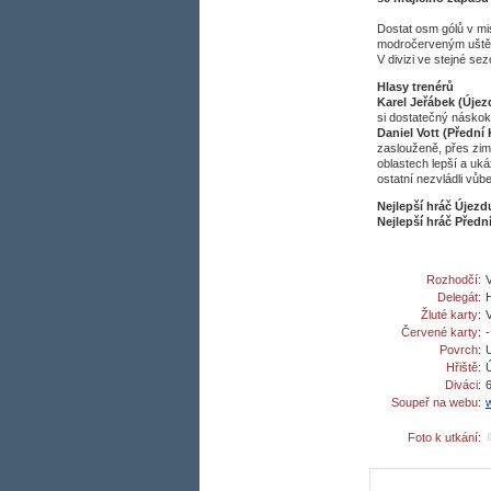
Dostat osm gólů v mi
modročerveným uštědř
V divizi ve stejné sez
Hlasy trenérů
Karel Jeřábek (Újez
si dostatečný náskok
Daniel Vott (Přední
zaslouženě, přes zimu
oblastech lepší a uká
ostatní nezvládli vůbe
Nejlepší hráč Újezd
Nejlepší hráč Předn
Rozhodčí:
V
Delegát:
Žluté karty:
Červené karty:
Povrch:
Hřiště:
Diváci:
Soupeř na webu:
Foto k utkání: