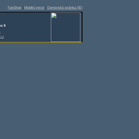
FanShop
|
Mobilní verze
|
Domovská stránka (IE)
ha 6
5
.cz