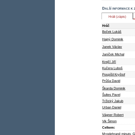
Další informace k 
Hráli (zápis)
Hráč
Boček Lukáš
Hajný Dominik
Janek Václav
Janíček Michal
Krejčí Jiří
Kučera Luboš
Pospíšil Kryštof
Průša David
Škarda Dominik
Šultes Pavel
Tržický Jakub
Urban Daniel
Vágner Robert
Vik Šimon
Celkem:
M=odehrané minuty, G