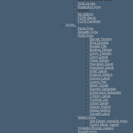
Hrají za nás
Realizační týmy
Ostatní
Ke stažení
FCPK Bazar
FCPK FanShop
A-tým
Karta týmu
Aktuality týmu
Hráči týmu
Barratt Timothy
Bína Dominik
Bradáč Filip
Budinov Elkhan
Cerny Theodor
Černý David
Hájek Štěpán
Havránek David
Havránek Jakub
Kolář Jakub
Kralovič Vojtěch
Kučera Luboš
Lorenz Petr
Mejdr Tomáš
Razetto Sebastián
Schierreich Sebastián
Tržický Jakub
Tureček Jan
Urban Daniel
Vágner Robert
Veleba Vojtěch
Zavadil Luboš
Vedení týmu
Vott Daniel, manažer týmu
Český Mirek, masér
Výsledky/Rozpis zápasů
Soupeři týmu