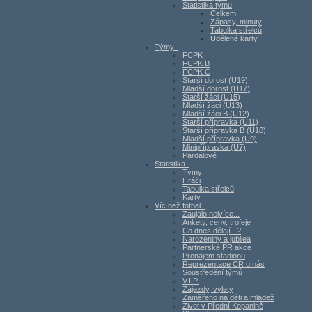
Statistika týmu
Celkem
Zápasy, minuty
Tabulka střelců
Udělené karty
Týmy
FCPK
FCPK B
FCPK C
Starší dorost (U19)
Mladší dorost (U17)
Starší žáci (U15)
Mladší žáci (U13)
Mladší žáci B (U12)
Starší přípravka (U11)
Starší přípravka B (U10)
Mladší přípravka (U9)
Minipřípravka (U7)
Pardálové
Statistika
Týmy
Hráči
Tabulka střelců
Karty
Víc než fotbal
Zaujalo nejvíce...
Ankety, ceny, trofeje
Co dnes dělají...?
Narozeniny a jubilea
Partnerské PR akce
Pronájem stadionu
Reprezentace ČR u nás
Soustředění týmů
V.I.P.
Zájezdy, výlety
Zaměřeno na děti a mládež
Život v Přední Kopanině