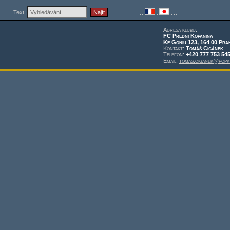
Text:
Adresa klubu:
FC Přední Kopanina
Ke Goniu 123, 164 00 Pra
Kontakt:
Tomáš Cigánek
Telefon:
+420 777 753 54
Email:
tomas.ciganek@fcpk