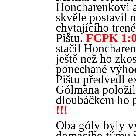
Honcharenkovi a
skvěle postavil 
chytajícího tren
Pištu.
FCPK 1:0 
stačil Honchare
ještě než ho zko
ponechané výho
Pištu předvedl e
Gólmana položil
dloubáčkem ho p
!!!
Oba góly byly v
domácího týmu v