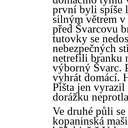
první byli spíše 
silným větrem v z
před Švarcovu b
tutovky se nedost
nebezpečných st
netrefili branku
výborný Švarc. P
vyhrát domácí. 
Pišta jen vyrazil
dorážku neprotla
Ve druhé půli se
kopaninská maš