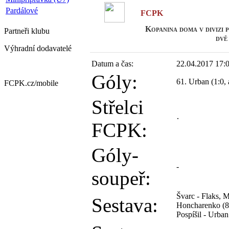
Pardálové
FCPK
Kopanina doma v divizi
Partneři
klubu
dvě
Výhradní dodavatelé
Datum a čas:
22.04.2017 17:
Góly:
61. Urban (1:0,
FCPK.cz/
mobile
Střelci
FCPK:
Góly-
-
soupeř:
Švarc - Flaks, M
Sestava:
Honcharenko (89
Pospíšil - Urba