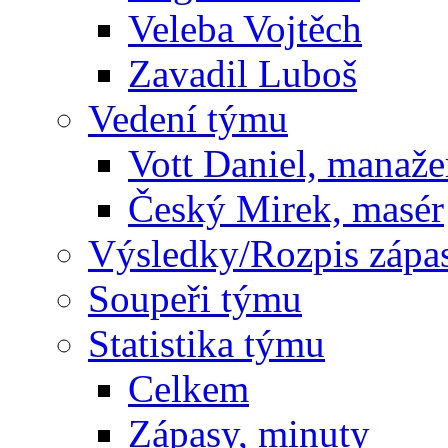
Veleba Vojtěch
Zavadil Luboš
Vedení týmu
Vott Daniel, manaže
Český Mirek, masér
Výsledky/Rozpis zápa
Soupeři týmu
Statistika týmu
Celkem
Zápasy, minuty