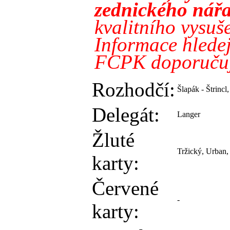
zednického nářa
kvalitního vysuš
Informace hlede
FCPK doporučuj
Rozhodčí:
Šlapák - Štrincl
Delegát:
Langer
Žluté
Tržický, Urban,
karty:
Červené
-
karty: