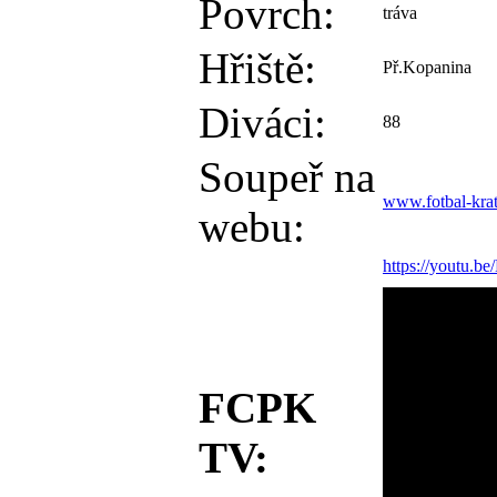
Povrch:
tráva
Hřiště:
Př.Kopanina
Diváci:
88
Soupeř na
www.fotbal-kra
webu:
https://youtu.
FCPK
TV: