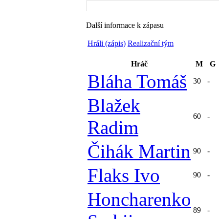
Další informace k zápasu
Hráli (zápis)
Realizační tým
Hráč
M
G
Bláha Tomáš
30
-
Blažek
60
-
Radim
Čihák Martin
90
-
Flaks Ivo
90
-
Honcharenko
89
-