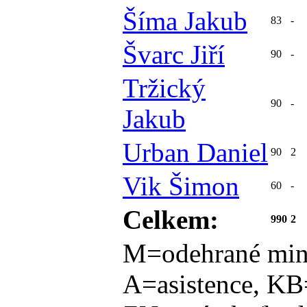
Šíma Jakub
83
-
Švarc Jiří
90
-
Tržický
90
-
Jakub
Urban Daniel
90
2
Vik Šimon
60
-
Celkem:
990
2
M=odehrané min
A=asistence, KB