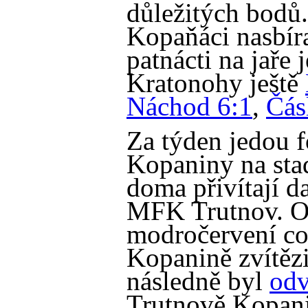
důležitých bodů.
Kopaňáci nasbír
patnácti na jaře 
Kratonohy ještě
Náchod 6:1
,
Čás
Za týden jedou f
Kopaniny na st
doma přivítají d
MFK Trutnov. O
modročervení co 
Kopanině zvítěz
následně byl
odv
Trutnově Kopani