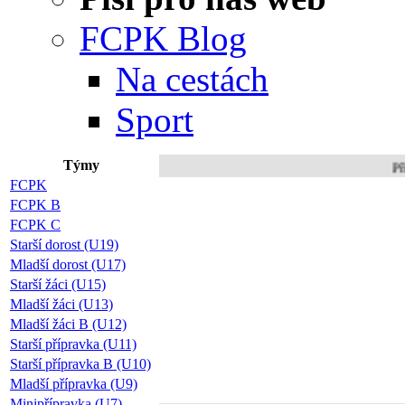
FCPK Blog
Na cestách
Sport
Týmy
Připojte 
FCPK
FCPK B
FCPK C
Starší dorost (U19)
Mladší dorost (U17)
Starší žáci (U15)
Mladší žáci (U13)
Mladší žáci B (U12)
Starší přípravka (U11)
Starší přípravka B (U10)
Mladší přípravka (U9)
Minipřípravka (U7)