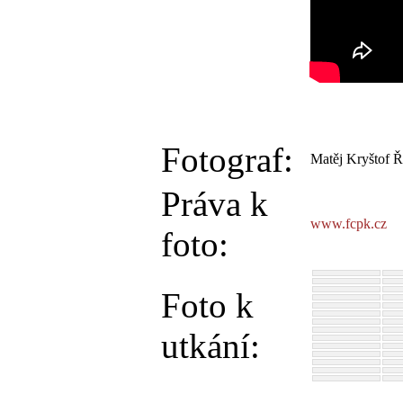
Fotograf:
Matěj Kryštof Ř
Práva k
www.fcpk.cz
foto:
Foto k
utkání: