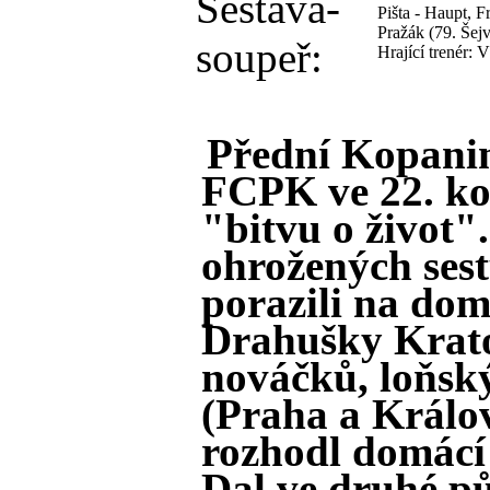
Sestava-
Pišta - Haupt, 
Pražák (79. Šejv
soupeř:
Hrající trenér: V
Přední Kopanin
FCPK ve 22. kol
"bitvu o život"
ohrožených sest
porazili na do
Drahušky Krato
nováčků, loňsk
(Praha a Králo
rozhodl domácí
Dal ve druhé p