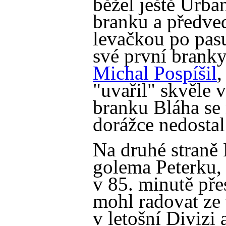
běžel ještě Urba
branku a předved
levačkou po pasu
své první branky
Michal Pospíšil
,
"uvařil" skvěle 
branku Bláha se
dorážce nedostal
Na druhé straně
golema Peterku, 
v 85. minutě přes
mohl radovat ze 
v letošní Divizi 