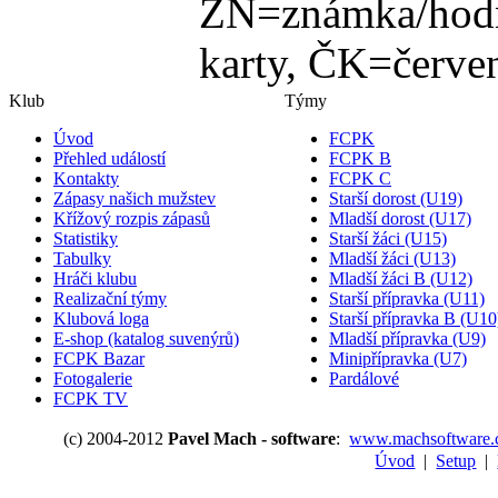
ZN=známka/hodn
karty, ČK=červen
Klub
Týmy
Úvod
FCPK
Přehled událostí
FCPK B
Kontakty
FCPK C
Zápasy našich mužstev
Starší dorost (U19)
Křížový rozpis zápasů
Mladší dorost (U17)
Statistiky
Starší žáci (U15)
Tabulky
Mladší žáci (U13)
Hráči klubu
Mladší žáci B (U12)
Realizační týmy
Starší přípravka (U11)
Klubová loga
Starší přípravka B (U10
E-shop (katalog suvenýrů)
Mladší přípravka (U9)
FCPK Bazar
Minipřípravka (U7)
Fotogalerie
Pardálové
FCPK TV
(c) 2004-2012
Pavel Mach - software
:
www.machsoftware.
Úvod
|
Setup
|