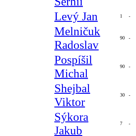
Serhii
Levý Jan
1
-
Melničuk
90
-
Radoslav
Pospíšil
90
-
Michal
Shejbal
30
-
Viktor
Sýkora
7
-
Jakub