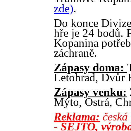
zde)
.
Do konce Divize
hře je 24 bodů. 
Kopanina potřeb
záchraně.
Zápasy doma:
Letohrad, Dvůr 
Zápasy venku:
Mýto, Ostrá, Chr
Reklama:
česká 
-
SEJTO,
výroba