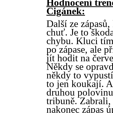
Hodnocení tren
Cigánek:
Další ze zápasů
chuť. Je to škod
chybu. Kluci tím
po zápase, ale př
jít hodit na červ
Někdy se opravd
někdy to vypustí
to jen koukají. 
druhou polovinu
tribuně. Zabrali,
nakonec zápas úp