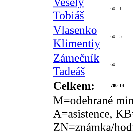
Veselý
60
1
Tobiáš
Vlasenko
60
5
Klimentiy
Zámečník
60
-
Tadeáš
Celkem:
780
14
M=odehrané min
A=asistence, KB
ZN=známka/hodn