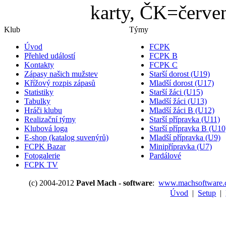
karty, ČK=červen
Klub
Týmy
Úvod
FCPK
Přehled událostí
FCPK B
Kontakty
FCPK C
Zápasy našich mužstev
Starší dorost (U19)
Křížový rozpis zápasů
Mladší dorost (U17)
Statistiky
Starší žáci (U15)
Tabulky
Mladší žáci (U13)
Hráči klubu
Mladší žáci B (U12)
Realizační týmy
Starší přípravka (U11)
Klubová loga
Starší přípravka B (U10
E-shop (katalog suvenýrů)
Mladší přípravka (U9)
FCPK Bazar
Minipřípravka (U7)
Fotogalerie
Pardálové
FCPK TV
(c) 2004-2012
Pavel Mach - software
:
www.machsoftware.
Úvod
|
Setup
|