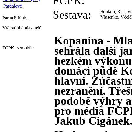
FCPK:
Pardálové
Sestava:
Soukup, Rak, Ves
Vlasenko, Včelá
Partneři
klubu
Výhradní dodavatelé
Kopanina - Mla
sehrála další ja
FCPK.cz/
mobile
hezkém výkonu 
domácí půdě Kop
hlavní. Zúčastni
nezranění. Třeš
podobě výhry al
pro média FCPK
Jakub Cigánek