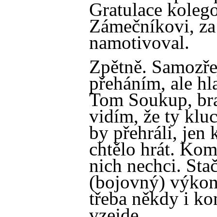
Gratulace koleg
Zámečníkovi, za
namotivoval.
Zpětně. Samozř
přeháním, ale hla
Tom Soukup, brat
vidím, že ty kluc
by přehráli, jen
chtělo hrát. Kom
nich nechci. St
(bojovný) výkon,
třeba někdy i k
vzejde.