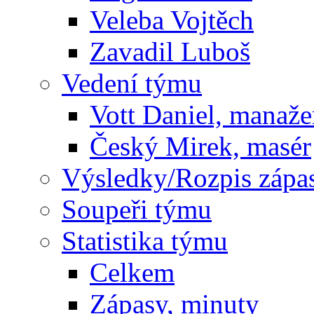
Veleba Vojtěch
Zavadil Luboš
Vedení týmu
Vott Daniel, manaže
Český Mirek, masér
Výsledky/Rozpis zápa
Soupeři týmu
Statistika týmu
Celkem
Zápasy, minuty