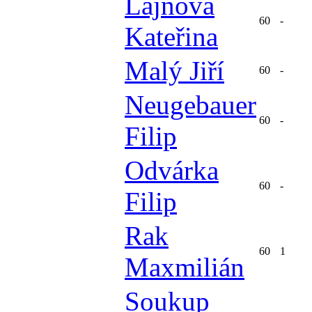
Lajnová
60
-
Kateřina
Malý Jiří
60
-
Neugebauer
60
-
Filip
Odvárka
60
-
Filip
Rak
60
1
Maxmilián
Soukup