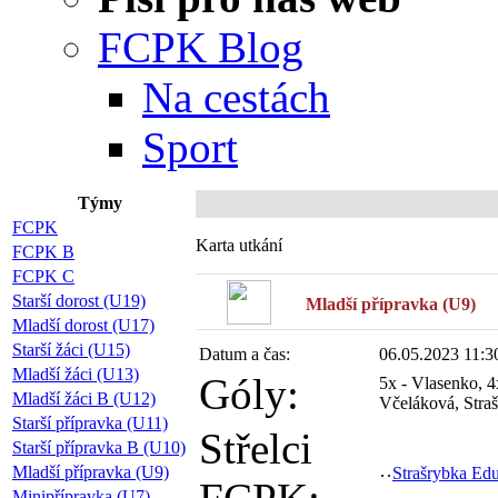
FCPK Blog
Na cestách
Sport
Týmy
FCPK
Karta utkání
FCPK B
FCPK C
Starší dorost (U19)
Mladší přípravka (U9)
Mladší dorost (U17)
Starší žáci (U15)
Datum a čas:
06.05.2023 11:
Mladší žáci (U13)
Góly:
5x - Vlasenko, 4
Mladší žáci B (U12)
Včeláková, Stra
Starší přípravka (U11)
Střelci
Starší přípravka B (U10)
Mladší přípravka (U9)
Strašrybka Ed
Minipřípravka (U7)