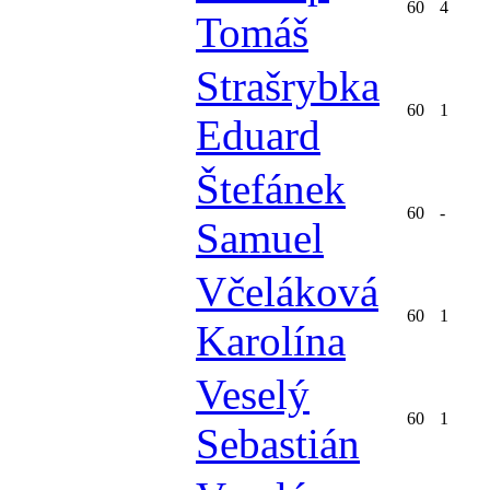
60
4
Tomáš
Strašrybka
60
1
Eduard
Štefánek
60
-
Samuel
Včeláková
60
1
Karolína
Veselý
60
1
Sebastián