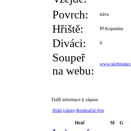
Povrch:
tráva
Hřiště:
Př.Kopanina
Diváci:
0
Soupeř
www.skzbraslav
na webu:
Další informace k zápasu
Hráli (zápis)
Realizační tým
Hráč
M
G