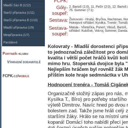
FCPK:
Mladší žáci B (U12)
Góly-
2. Bartoš (1:0), 11. Pešír (2:0), 12. Bartoš 
75. Sommer (7:1)
soupeř:
Starší přípravka (U11)
Sestava:
Živkovski - Hrubý, Bryčka, Nachtman, Nov
Starší přípravka B (U10)
Hokejové střídání: Kysilka. Trenér: Tomáš
Sestava-
Matula - Všetečka, Ponert, Vitouš, Bartoš,
Mladší přípravka (U9)
střídání: Kubíček, Vokroj, Sommer, Danda.
soupeř:
Minipřípravka (U7)
Pardálové
Kolovraty - Mladší dorostenci přips
to jednoznačná záležitost pro dom
Partneři
klubu
kvalita i větší počet hráčů kvůli ko
Výhradní dodavatelé
mimo hru. Stoperská dvojice byla 
Nejlepším hráčem byl rovněž žák Ma
příštím kole hraje sedmnáctka v Uh
FCPK.cz/
mobile
Hodnocení trenéra - Tomáš Cigánek
Organizačně složitý zápas pro nás, m
Kysilka T., Bíro) pro potřeby staršíh
výletě Dimitrov. Navíc hned po dvou 
bolestem zad. Takže jsme hráli celý 
staršími žáky. Hrálo se na místní um
kopaná! Domácí toho nabídli přeci jen
dali čestný úspěch naším nejlepším