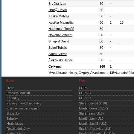
Bryčka Ivan
80
-
Hrubý David
80
-
Kaška Matyáš
80
-
Kysilka Maxmilián
80
1
13.
Nachtman Tomáš
80
-
Novotný Vincent
80
-
Smejkal David
80
-
Sokol Tobiáš
80
-
Šimek Viktor
80
-
Živkovski Danail
80
-
Celkem:
960
1
M=odehrané minuty, G=góly, A=asistence, KB=kanadské b
Klub
Týmy
Úvod
FCPK
Přehled událostí
FCPK B
Kontakty
FCPK C
Zápasy našich mužstev
Starší dorost (U19)
Křížový rozpis zápasů
Mladší dorost (U17)
Statistiky
Starší žáci (U15)
Tabulky
Mladší žáci (U13)
Hráči klubu
Mladší žáci B (U12)
Realizační týmy
Starší přípravka (U11)
Klubová loga
Starší přípravka B (U10)