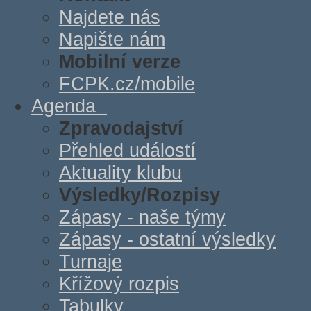
Najdete nás
Napište nám
Mobilní verze
FCPK.cz/mobile
Agenda
Zpravodajství
Přehled událostí
Aktuality klubu
Výsledky/Rozpisy
Zápasy - naše týmy
Zápasy - ostatní výsledky
Turnaje
Křížový rozpis
Tabulky