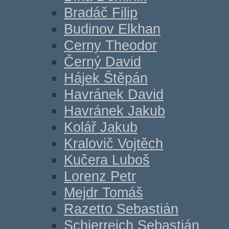
Bradáč Filip
Budinov Elkhan
Cerny Theodor
Černý David
Hájek Štěpán
Havránek David
Havránek Jakub
Kolář Jakub
Kralovič Vojtěch
Kučera Luboš
Lorenz Petr
Mejdr Tomáš
Razetto Sebastián
Schierreich Sebastián