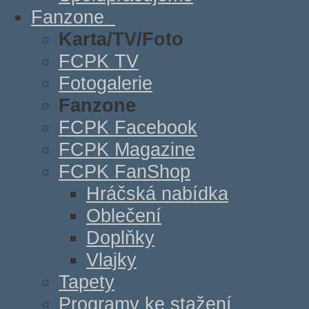
Fanzone
Karta/TV/Foto
FCPK TV
Fotogalerie
Fanzone
FCPK Facebook
FCPK Magazine
FCPK FanShop
Hráčská nabídka
Oblečení
Doplňky
Vlajky
Tapety
Programy ke stažení