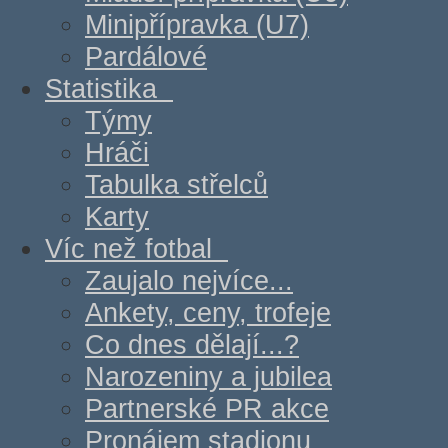
Minipřípravka (U7)
Pardálové
Statistika
Týmy
Hráči
Tabulka střelců
Karty
Víc než fotbal
Zaujalo nejvíce...
Ankety, ceny, trofeje
Co dnes dělají...?
Narozeniny a jubilea
Partnerské PR akce
Pronájem stadionu