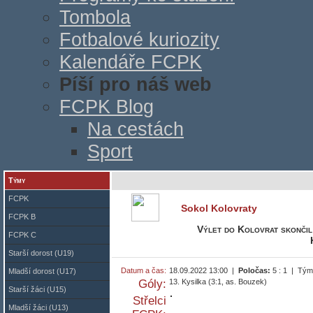
Tombola
Fotbalové kuriozity
Kalendáře FCPK
Píší pro náš web
FCPK Blog
Na cestách
Sport
Týmy
FCPK
Sokol Kolovraty
FCPK B
Výlet do Kolovrat skončil
FCPK C
Starší dorost (U19)
Datum a čas:
18.09.2022 13:00 |
Poločas:
5 : 1 | Tý
Mladší dorost (U17)
Góly:
13. Kysilka (3:1, as. Bouzek)
Starší žáci (U15)
Střelci
Mladší žáci (U13)