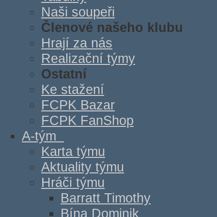
Naši soupeři
Členové našeho klubu
Hrají za nás
Realizační týmy
Ostatní
Ke stažení
FCPK Bazar
FCPK FanShop
A-tým
Karta týmu
Aktuality týmu
Hráči týmu
Barratt Timothy
Bína Dominik