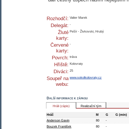
Rozhodčí:
Valter Marek
Delegát:
-
Žluté
Pešír - Živkovski, Hrubý
karty:
Červené
-
karty:
Povrch:
tráva
Hřiště:
Kolovraty
Diváci:
25
Soupeř na
www.sokolkolovraty.cz
webu:
Další informace k zápasu
Hráli (zápis)
Realizační tým
Hráč
M
G
G (min)
Anderson Gavin
80
-
Bouzek František
80
-