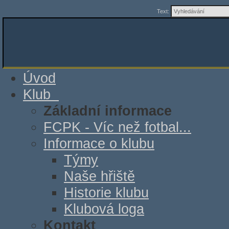
Text:
Úvod
Klub
Základní informace
FCPK - Víc než fotbal...
Informace o klubu
Týmy
Naše hřiště
Historie klubu
Klubová loga
Kontakt