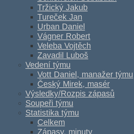
Tržický Jakub
Tureček Jan
Urban Daniel
Vágner Robert
Veleba Vojtěch
Zavadil Luboš
Vedení týmu
Vott Daniel, manažer týmu
Český Mirek, masér
Výsledky/Rozpis zápasů
Soupeři týmu
Statistika týmu
Celkem
Zápasy, minuty