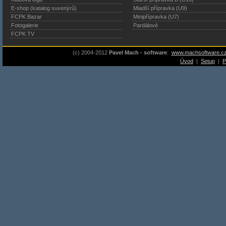
E-shop (katalog suvenýrů)
Mladší přípravka (U9)
FCPK Bazar
Minipřípravka (U7)
Fotogalerie
Pardálové
FCPK TV
(c) 2004-2012
Pavel Mach - software
:
www.machsoftware.c
Úvod
|
Setup
|
P