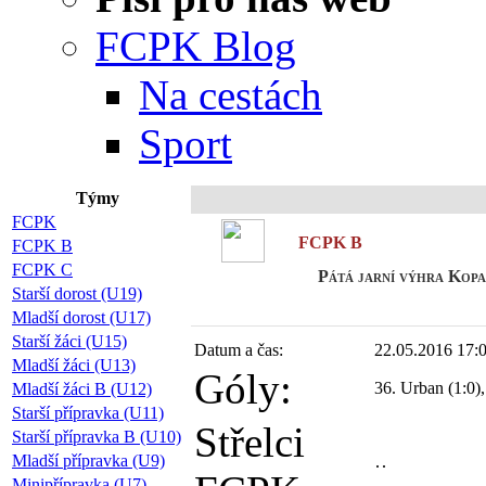
FCPK Blog
Na cestách
Sport
Týmy
P
FCPK
FCPK B
FCPK B
FCPK C
Pátá jarní výhra Kopan
Starší dorost (U19)
Mladší dorost (U17)
Starší žáci (U15)
Datum a čas:
22.05.2016 17:
Mladší žáci (U13)
Góly:
36. Urban (1:0),
Mladší žáci B (U12)
Starší přípravka (U11)
Střelci
Starší přípravka B (U10)
Mladší přípravka (U9)
Minipřípravka (U7)