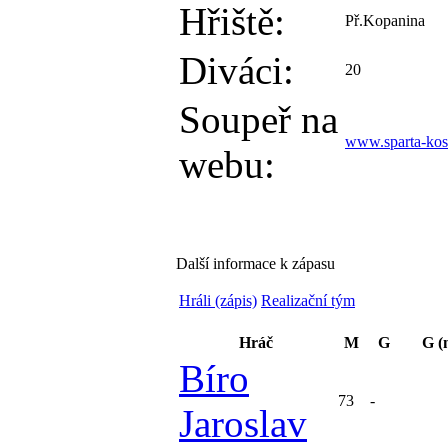
Hřiště:
Př.Kopanina
Diváci:
20
Soupeř na
www.sparta-kos
webu:
Další informace k zápasu
Hráli (zápis)
Realizační tým
Hráč
M
G
G (
Bíro
73
-
Jaroslav