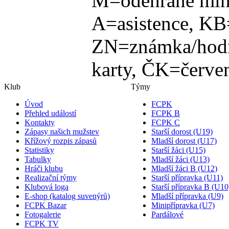
M=odehrané min
A=asistence, KB
ZN=známka/hodn
karty, ČK=červen
Klub
Týmy
Úvod
FCPK
Přehled událostí
FCPK B
Kontakty
FCPK C
Zápasy našich mužstev
Starší dorost (U19)
Křížový rozpis zápasů
Mladší dorost (U17)
Statistiky
Starší žáci (U15)
Tabulky
Mladší žáci (U13)
Hráči klubu
Mladší žáci B (U12)
Realizační týmy
Starší přípravka (U11)
Klubová loga
Starší přípravka B (U10
E-shop (katalog suvenýrů)
Mladší přípravka (U9)
FCPK Bazar
Minipřípravka (U7)
Fotogalerie
Pardálové
FCPK TV