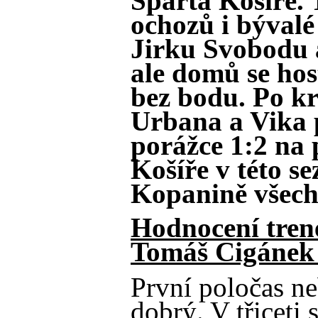
Sparta Košíře. 
ochozů i býval
Jirku Svobodu a
ale domů se hos
bez bodu. Po kr
Urbana a Vika p
porážce 1:2 na
Košíře v této s
Kopanině všech
Hodnocení tren
Tomáš Cigánek 
První poločas ne
dobrý. V třiceti