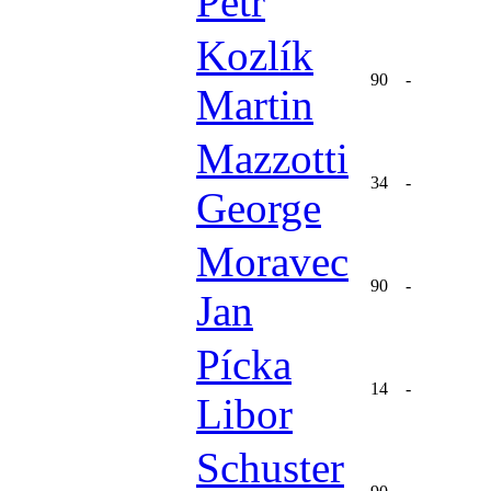
Petr
Kozlík
90
-
Martin
Mazzotti
34
-
George
Moravec
90
-
Jan
Pícka
14
-
Libor
Schuster