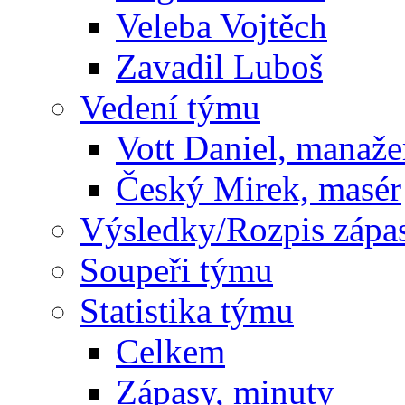
Veleba Vojtěch
Zavadil Luboš
Vedení týmu
Vott Daniel, manaže
Český Mirek, masér
Výsledky/Rozpis zápa
Soupeři týmu
Statistika týmu
Celkem
Zápasy, minuty