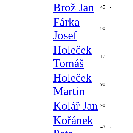
Brož Jan
45
-
Fárka
90
-
Josef
Holeček
17
-
Tomáš
Holeček
90
-
Martin
Kolář Jan
90
-
Kořánek
45
-