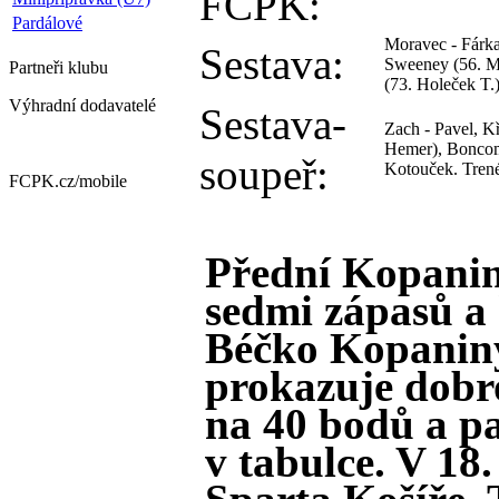
FCPK:
Pardálové
Moravec - Fárka
Sestava:
Sweeney (56. Ma
Partneři
klubu
(73. Holeček T.
Výhradní dodavatelé
Sestava-
Zach - Pavel, K
Hemer), Boncomp
soupeř:
Kotouček. Trenér
FCPK.cz/
mobile
Přední Kopanina
sedmi zápasů a
Béčko Kopaniny
prokazuje dobr
na 40 bodů a p
v tabulce. V 18