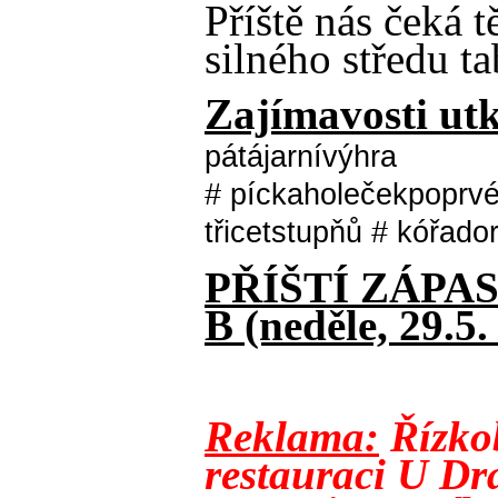
Příště nás čeká 
silného středu t
Zajímavosti utk
pátájarnívýhra
# píckaholečekpoprvé
třicetstupňů # kóřador
PŘÍŠTÍ ZÁPAS
B (neděle, 29.5.
Reklama:
Řízkob
restauraci U Dr