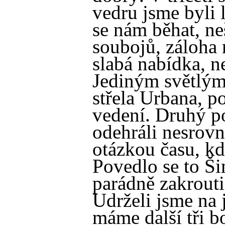
vedru jsme byli 
se nám běhat, ne
soubojů, záloha 
slabá nabídka, n
Jediným světlý
střela Urbana, po
vedení. Druhý p
odehráli nesrovn
otázkou času, kd
Povedlo se to Š
parádně zakroutil
Udrželi jsme na j
máme další tři b