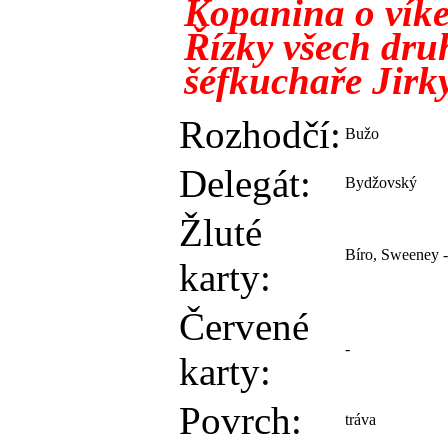
Kopanina o víke
Řízky všech dru
šéfkuchaře Jirk
Rozhodčí:
Bužo
Delegát:
Bydžovský
Žluté
Bíro, Sweeney 
karty:
Červené
-
karty:
Povrch:
tráva