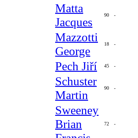
Matta
90
-
Jacques
Mazzotti
18
-
George
Pech Jiří
45
-
Schuster
90
-
Martin
Sweeney
Brian
72
-
Francis