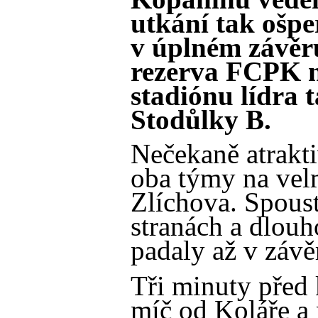
utkání tak ošp
v úplném závěru
rezerva FCPK 
stadiónu lídra 
Stodůlky B.
Nečekaně atrakti
oba týmy na vel
Zlíchova. Spous
stranách a dlouh
padaly až v závě
Tři minuty před
míč od Koláře a