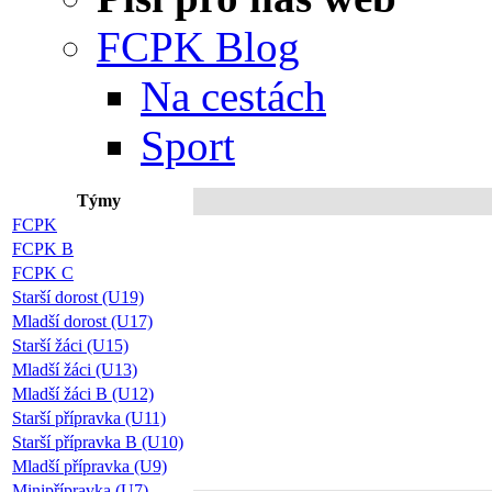
FCPK Blog
Na cestách
Sport
Týmy
Při
FCPK
FCPK B
FCPK C
Starší dorost (U19)
Mladší dorost (U17)
Starší žáci (U15)
Mladší žáci (U13)
Mladší žáci B (U12)
Starší přípravka (U11)
Starší přípravka B (U10)
Mladší přípravka (U9)
Minipřípravka (U7)