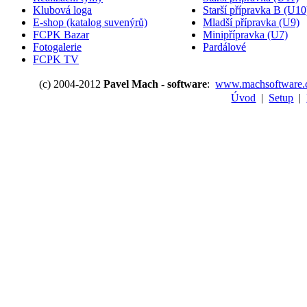
Klubová loga
Starší přípravka B (U10
E-shop (katalog suvenýrů)
Mladší přípravka (U9)
FCPK Bazar
Minipřípravka (U7)
Fotogalerie
Pardálové
FCPK TV
(c) 2004-2012
Pavel Mach - software
:
www.machsoftware.
Úvod
|
Setup
|