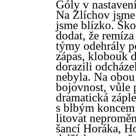
Góly v nastavení 
Na Zlíchov jsme 
jsme blízko. Šk
dodat, že remíza
týmy odehrály p
zápas, klobouk d
dorazili odcháze
nebyla. Na obou 
bojovnost, vůle p
dramatická záple
s blbým koncem
litovat nepromě
šancí Horáka, Ho