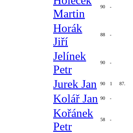
Holeček
90
-
Martin
Horák
88
-
Jiří
Jelínek
90
-
Petr
Jurek Jan
90
1
87.
Kolář Jan
90
-
Kořánek
58
-
Petr