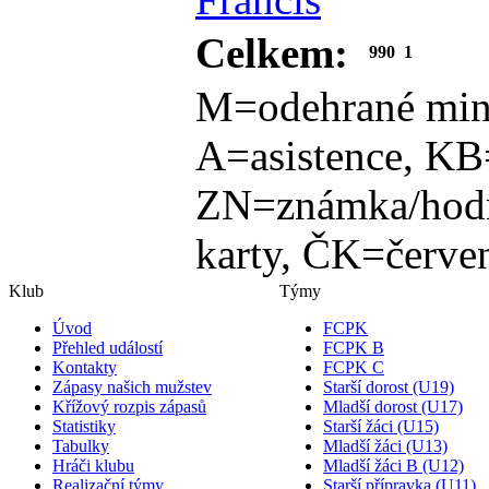
Celkem:
990
1
M=odehrané min
A=asistence, KB
ZN=známka/hodn
karty, ČK=červen
Klub
Týmy
Úvod
FCPK
Přehled událostí
FCPK B
Kontakty
FCPK C
Zápasy našich mužstev
Starší dorost (U19)
Křížový rozpis zápasů
Mladší dorost (U17)
Statistiky
Starší žáci (U15)
Tabulky
Mladší žáci (U13)
Hráči klubu
Mladší žáci B (U12)
Realizační týmy
Starší přípravka (U11)