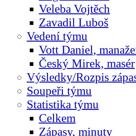
Veleba Vojtěch
Zavadil Luboš
Vedení týmu
Vott Daniel, manaže
Český Mirek, masér
Výsledky/Rozpis zápa
Soupeři týmu
Statistika týmu
Celkem
Zápasy, minuty