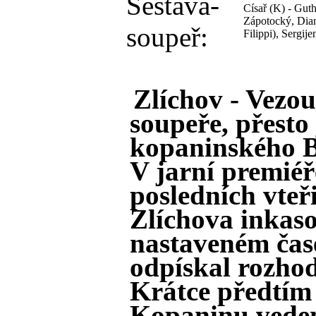
Sestava-
Císař (K) - Gut
Zápotocký, Dian 
soupeř:
Filippi), Sergij
Zlíchov - Vezou
soupeře, přesto
kopaninského B
V jarní premiéř
posledních vteř
Zlíchova inkasov
nastaveném čas
odpískal rozhod
Krátce předtím 
Kopaninu veden