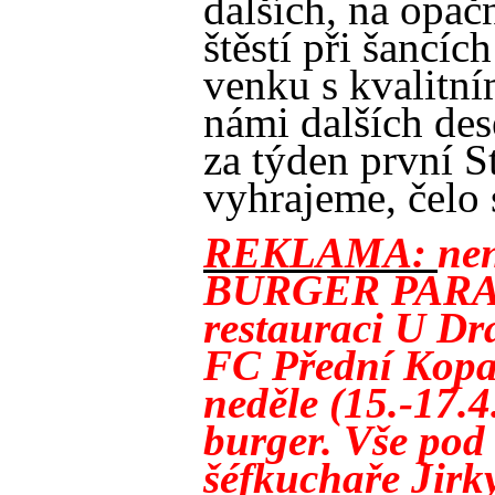
dalších, na opač
štěstí při šancíc
venku s kvalitn
námi dalších des
za týden první 
vyhrajeme, čelo 
REKLAMA:
nen
BURGER PARADE
restauraci U Dr
FC Přední Kopa
neděle (15.-17.4
burger. Vše pod
šéfkuchaře Jirk