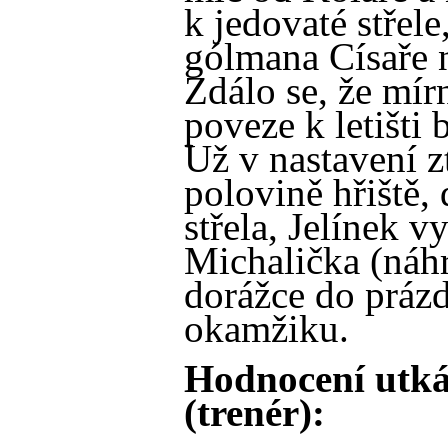
k jedovaté střele
gólmana Císaře n
Zdálo se, že mír
poveze k letišti 
Už v nastavení z
polovině hřiště,
střela, Jelínek v
Michalička (náhr
dorážce do práz
okamžiku.
Hodnocení utká
(trenér):