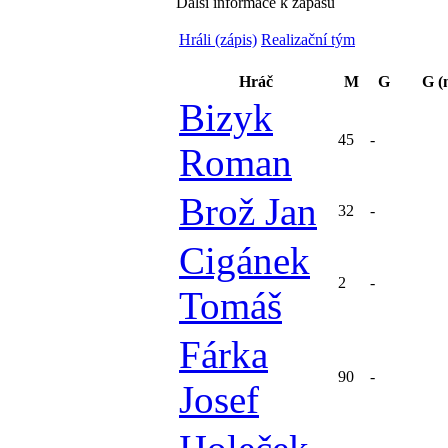
Další informace k zápasu
Hráli (zápis)
Realizační tým
Hráč
M
G
G (
Bizyk
45
-
Roman
Brož Jan
32
-
Cigánek
2
-
Tomáš
Fárka
90
-
Josef