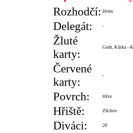
Rozhodčí:
Heinc
Delegát:
-
Žluté
Guth, Kůrka - K
karty:
Červené
-
karty:
Povrch:
tráva
Hřiště:
Zlíchov
Diváci:
20