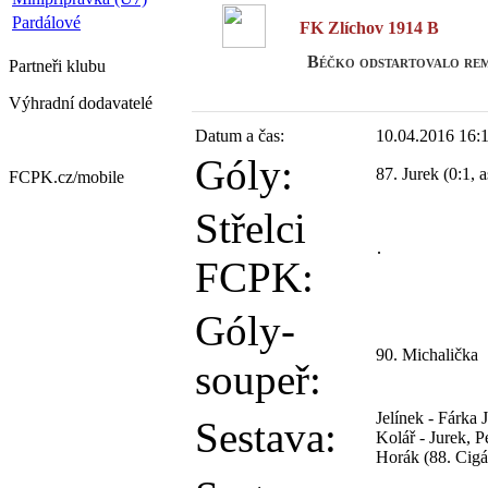
Pardálové
FK Zlíchov 1914 B
Béčko odstartovalo rem
Partneři
klubu
Výhradní dodavatelé
Datum a čas:
10.04.2016 16:
Góly:
87. Jurek (0:1, a
FCPK.cz/
mobile
Střelci
FCPK:
Góly-
90. Michalička
soupeř:
Jelínek - Fárka 
Sestava:
Kolář - Jurek, P
Horák (88. Cigá