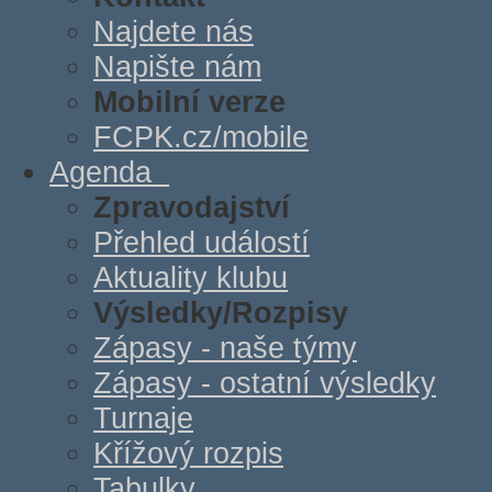
Najdete nás
Napište nám
Mobilní verze
FCPK.cz/mobile
Agenda
Zpravodajství
Přehled událostí
Aktuality klubu
Výsledky/Rozpisy
Zápasy - naše týmy
Zápasy - ostatní výsledky
Turnaje
Křížový rozpis
Tabulky