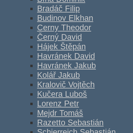
Bradáč Filip
Budinov Elkhan
Cerny Theodor
Černý David
Hájek Štěpán
Havránek David
Havránek Jakub
Kolář Jakub
Kralovič Vojtěch
Kučera Luboš
Lorenz Petr
Mejdr Tomáš
Razetto Sebastián
Schierreich Sebastián