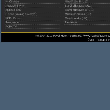
Hráči klubu
Mladší žáci B (U12)
Realizační týmy
Starší přípravka (U11)
Klubová loga
Starší přípravka B (U10)
E-shop (katalog suvenýrů)
Mladší přípravka (U9)
FCPK Bazar
Minipřípravka (U7)
Fotogalerie
Pardálové
FCPK TV
(c) 2004-2012
Pavel Mach - software
:
www.machsoftware.c
Úvod
|
Setup
|
P