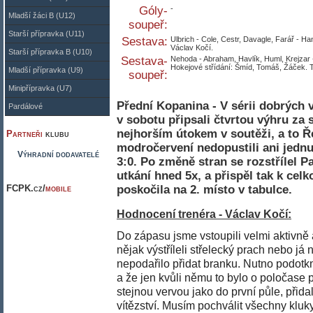
Góly-
-
Mladší žáci B (U12)
soupeř:
Starší přípravka (U11)
Sestava:
Ulbrich - Cole, Cestr, Davagle, Farář - Ha
Václav Kočí.
Starší přípravka B (U10)
Sestava-
Nehoda - Abraham, Havlík, Huml, Krejzar -
Hokejové střídání: Šmíd, Tomáš, Žáček. T
Mladší přípravka (U9)
soupeř:
Minipřípravka (U7)
Přední Kopanina - V sérii dobrých v
Pardálové
v sobotu připsali čtvrtou výhru z
nejhorším útokem v soutěži, a to Ř
Partneři
klubu
modročervení nedopustili ani jednu
Výhradní dodavatelé
3:0. Po změně stran se rozstřílel Pa
utkání hned 5x, a přispěl tak k cel
FCPK.cz/
mobile
poskočila na 2. místo v tabulce.
Hodnocení trenéra - Václav Kočí:
Do zápasu jsme vstoupili velmi aktivně a
nějak výstříleli střelecký prach nebo j
nepodařilo přidat branku. Nutno podotkn
a že jen kvůli němu to bylo o poločase 
stejnou vervou jako do první půle, přidal
vítězství. Musím pochválit všechny kluky