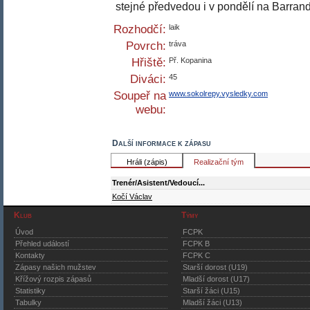
stejné předvedou i v pondělí na Barran
Rozhodčí:
laik
Povrch:
tráva
Hřiště:
Př. Kopanina
Diváci:
45
Soupeř na
www.sokolrepy.vysledky.com
webu:
Další informace k zápasu
Hráli (zápis)
Realizační tým
Trenér/Asistent/Vedoucí...
Kočí Václav
Klub
Týmy
Úvod
FCPK
Přehled událostí
FCPK B
Kontakty
FCPK C
Zápasy našich mužstev
Starší dorost (U19)
Křížový rozpis zápasů
Mladší dorost (U17)
Statistiky
Starší žáci (U15)
Tabulky
Mladší žáci (U13)