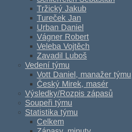
Tržický Jakub
Tureček Jan
Urban Daniel
Vágner Robert
Veleba Vojtěch
Zavadil Luboš
Vedení týmu
Vott Daniel, manažer týmu
Český Mirek, masér
Výsledky/Rozpis zápasů
Soupeři týmu
Statistika týmu
Celkem
Zápasy, minuty