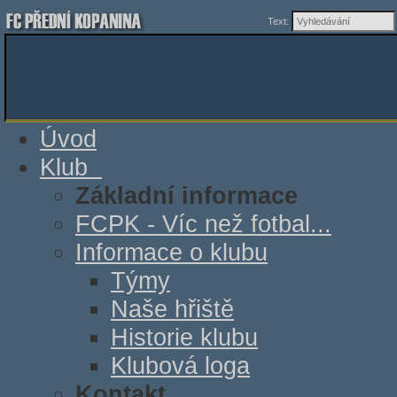
Text:
Úvod
Klub
Základní informace
FCPK - Víc než fotbal...
Informace o klubu
Týmy
Naše hřiště
Historie klubu
Klubová loga
Kontakt