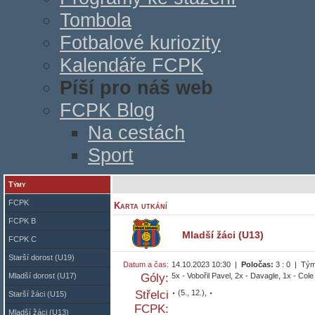
Tombola
Fotbalové kuriozity
Kalendáře FCPK
Píší pro náš web
FCPK Blog
Na cestách
Sport
Týmy
FCPK
Karta utkání
FCPK B
Mladší žáci (U13)
FCPK C
Starší dorost (U19)
Datum a čas:
14.10.2023 10:30 |
Poločas:
3 : 0 | Tý
Mladší dorost (U17)
Góly:
5x - Vobořil Pavel, 2x - Davagle, 1x - Cole
Střelci
(5., 12.),
Starší žáci (U15)
FCPK:
Mladší žáci (U13)