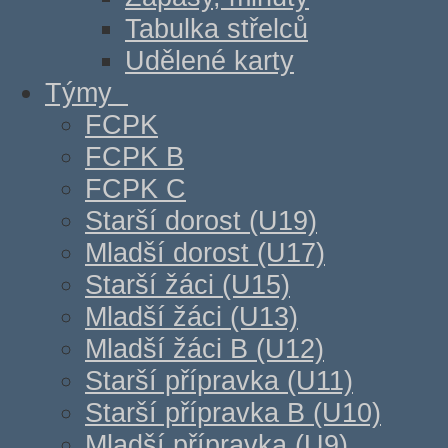
Tabulka střelců
Udělené karty
Týmy
FCPK
FCPK B
FCPK C
Starší dorost (U19)
Mladší dorost (U17)
Starší žáci (U15)
Mladší žáci (U13)
Mladší žáci B (U12)
Starší přípravka (U11)
Starší přípravka B (U10)
Mladší přípravka (U9)