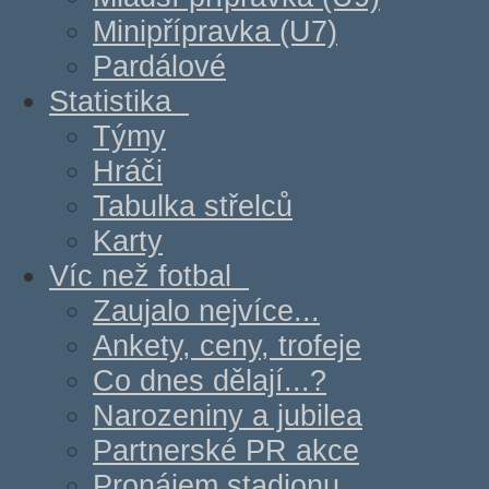
Minipřípravka (U7)
Pardálové
Statistika
Týmy
Hráči
Tabulka střelců
Karty
Víc než fotbal
Zaujalo nejvíce...
Ankety, ceny, trofeje
Co dnes dělají...?
Narozeniny a jubilea
Partnerské PR akce
Pronájem stadionu