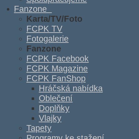
Fanzone
Karta/TV/Foto
FCPK TV
Fotogalerie
Fanzone
FCPK Facebook
FCPK Magazine
FCPK FanShop
Hráčská nabídka
Oblečení
Doplňky
Vlajky
Tapety
Programy ke stažení