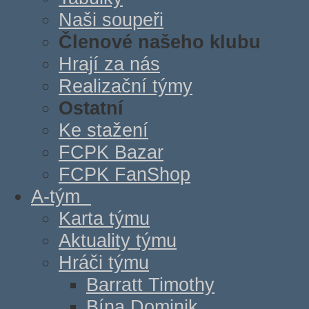
Naši soupeři
Členové našeho klubu
Hrají za nás
Realizační týmy
Ostatní
Ke stažení
FCPK Bazar
FCPK FanShop
A-tým
Karta týmu
Aktuality týmu
Hráči týmu
Barratt Timothy
Bína Dominik