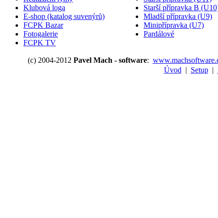
Klubová loga
Starší přípravka B (U10
E-shop (katalog suvenýrů)
Mladší přípravka (U9)
FCPK Bazar
Minipřípravka (U7)
Fotogalerie
Pardálové
FCPK TV
(c) 2004-2012
Pavel Mach - software
:
www.machsoftware.
Úvod
|
Setup
|