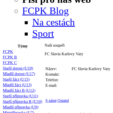
FCPK Blog
Na cestách
Sport
Naši soupeři
Týmy
FCPK
FC Slavia Karlovy Vary
FCPK B
FCPK C
Starší dorost (U19)
Název:
FC Slavia Karlovy Vary
Mladší dorost (U17)
Kontakt:
Starší žáci (U15)
Telefon:
Mladší žáci (U13)
E-mail:
Mladší žáci B (U12)
Starší přípravka (U11)
S námi
Ostatní
Starší přípravka B (U10)
Mladší přípravka (U9)
Minipřípravka (U7)