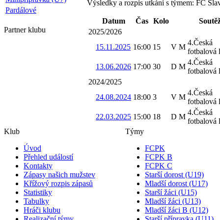
Výsledky a rozpis utkání s týmem: FC Sla
Pardálové
Datum
Čas
Kolo
Soutě
Partner
klubu
2025/2026
4.Česká
15.11.2025
16:00
15
V
M
fotbalová 
4.Česká
13.06.2026
17:00
30
D
M
fotbalová 
2024/2025
4.Česká
24.08.2024
18:00
3
V
M
fotbalová 
4.Česká
22.03.2025
15:00
18
D
M
fotbalová 
Klub
Týmy
Úvod
FCPK
Přehled událostí
FCPK B
Kontakty
FCPK C
Zápasy našich mužstev
Starší dorost (U19)
Křížový rozpis zápasů
Mladší dorost (U17)
Statistiky
Starší žáci (U15)
Tabulky
Mladší žáci (U13)
Hráči klubu
Mladší žáci B (U12)
Realizační týmy
Starší přípravka (U11)