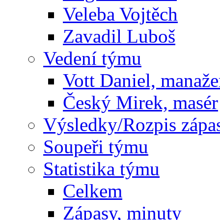
Veleba Vojtěch
Zavadil Luboš
Vedení týmu
Vott Daniel, manaže
Český Mirek, masér
Výsledky/Rozpis zápa
Soupeři týmu
Statistika týmu
Celkem
Zápasy, minuty