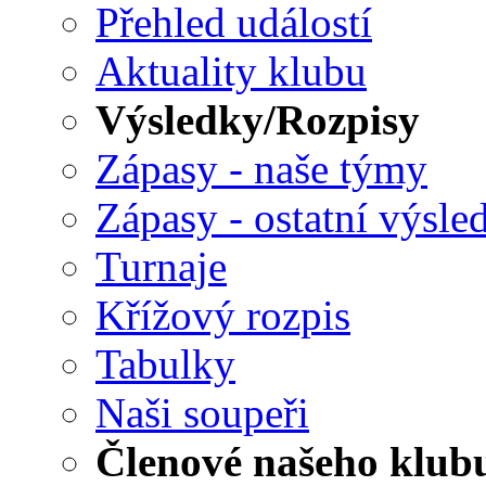
Přehled událostí
Aktuality klubu
Výsledky/Rozpisy
Zápasy - naše týmy
Zápasy - ostatní výsle
Turnaje
Křížový rozpis
Tabulky
Naši soupeři
Členové našeho klub