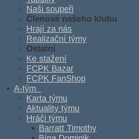
Naši soupeři
Členové našeho klubu
Hrají za nás
Realizační týmy
Ostatní
Ke stažení
FCPK Bazar
FCPK FanShop
A-tým
Karta týmu
Aktuality týmu
Hráči týmu
Barratt Timothy
Bína Dominik