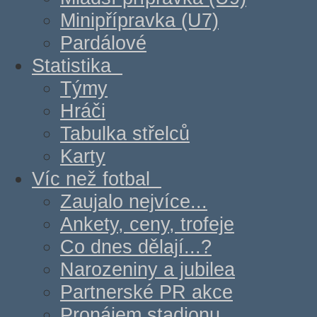
Minipřípravka (U7)
Pardálové
Statistika
Týmy
Hráči
Tabulka střelců
Karty
Víc než fotbal
Zaujalo nejvíce...
Ankety, ceny, trofeje
Co dnes dělají...?
Narozeniny a jubilea
Partnerské PR akce
Pronájem stadionu