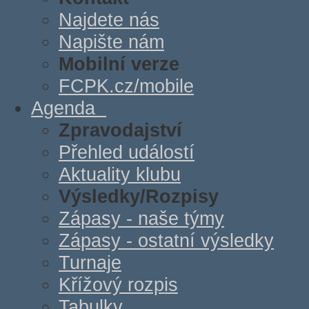
Najdete nás
Napište nám
Mobilní verze
FCPK.cz/mobile
Agenda
Zpravodajství
Přehled událostí
Aktuality klubu
Výsledky/Rozpisy
Zápasy - naše týmy
Zápasy - ostatní výsledky
Turnaje
Křížový rozpis
Tabulky