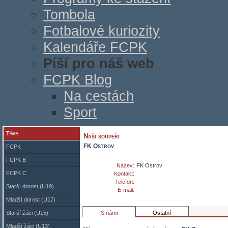
Tombola
Fotbalové kuriozity
Kalendáře FCPK
Píší pro náš web
FCPK Blog
Na cestách
Sport
Týmy
Naši soupeři
FK Ostrov
FCPK
FCPK B
Název:
FK Ostrov
FCPK C
Kontakt:
Telefon:
Starší dorost (U19)
E-mail:
Mladší dorost (U17)
Starší žáci (U15)
S námi
Ostatní
Mladší žáci (U13)