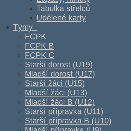
Tabulka střelců
Udělené karty
Týmy
FCPK
FCPK B
FCPK C
Starší dorost (U19)
Mladší dorost (U17)
Starší žáci (U15)
Mladší žáci (U13)
Mladší žáci B (U12)
Starší přípravka (U11)
Starší přípravka B (U10)
Mladší přípravka (U9)