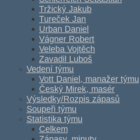
Tržický Jakub
Tureček Jan
Urban Daniel
Vágner Robert
Veleba Vojtěch
Zavadil Luboš
Vedení týmu
Vott Daniel, manažer týmu
Český Mirek, masér
Výsledky/Rozpis zápasů
Soupeři týmu
Statistika týmu
Celkem
Zápasy, minuty