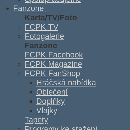
Fanzone
Karta/TV/Foto
FCPK TV
Fotogalerie
Fanzone
FCPK Facebook
FCPK Magazine
FCPK FanShop
Hráčská nabídka
Oblečení
Doplňky
Vlajky
Tapety
Programy ke stažení