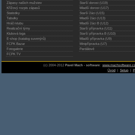
Zápasy našich mužstev
Starší dorost (U19)
Křížový rozpis zápasů
Mladší dorost (U17)
Statistiky
Starší žáci (U15)
Tabulky
Mladší žáci (U13)
Hráči klubu
Mladší žáci B (U12)
Realizační týmy
Starší přípravka (U11)
Klubová loga
Starší přípravka B (U10)
E-shop (katalog suvenýrů)
Mladší přípravka (U9)
FCPK Bazar
Minipřípravka (U7)
Fotogalerie
Pardálové
FCPK TV
(c) 2004-2012
Pavel Mach - software
:
www.machsoftware.c
Úvod
|
Setup
|
P