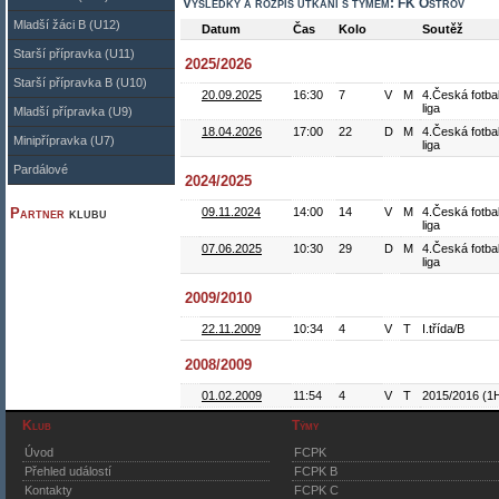
Výsledky a rozpis utkání s týmem: FK Ostrov
Mladší žáci B (U12)
Datum
Čas
Kolo
Soutěž
Starší přípravka (U11)
2025/2026
Starší přípravka B (U10)
20.09.2025
16:30
7
V
M
4.Česká fotba
liga
Mladší přípravka (U9)
18.04.2026
17:00
22
D
M
4.Česká fotba
Minipřípravka (U7)
liga
Pardálové
2024/2025
Partner
klubu
09.11.2024
14:00
14
V
M
4.Česká fotba
liga
07.06.2025
10:30
29
D
M
4.Česká fotba
liga
2009/2010
22.11.2009
10:34
4
V
T
I.třída/B
2008/2009
01.02.2009
11:54
4
V
T
2015/2016 (1
Klub
Týmy
Úvod
FCPK
Přehled událostí
FCPK B
Kontakty
FCPK C