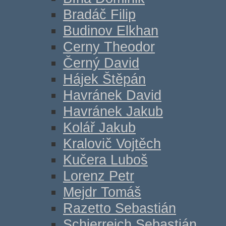
Bradáč Filip
Budinov Elkhan
Cerny Theodor
Černý David
Hájek Štěpán
Havránek David
Havránek Jakub
Kolář Jakub
Kralovič Vojtěch
Kučera Luboš
Lorenz Petr
Mejdr Tomáš
Razetto Sebastián
Schierreich Sebastián