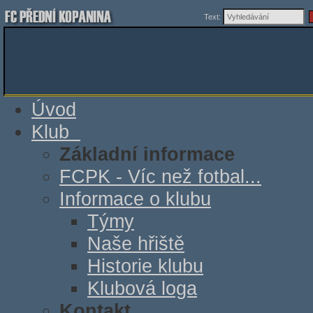
Text:
Úvod
Klub
Základní informace
FCPK - Víc než fotbal...
Informace o klubu
Týmy
Naše hřiště
Historie klubu
Klubová loga
Kontakt