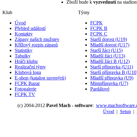
Zboží bude k
vyzvednutí
na stadion
Klub
Týmy
Úvod
FCPK
Přehled událostí
FCPK B
Kontakty
FCPK C
Zápasy našich mužstev
Starší dorost (U19)
Křížový rozpis zápasů
Mladší dorost (U17)
Statistiky
Starší žáci (U15)
Tabulky
Mladší žáci (U13)
Hráči klubu
Mladší žáci B (U12)
Realizační týmy
Starší přípravka (U11)
Klubová loga
Starší přípravka B (U10
E-shop (katalog suvenýrů)
Mladší přípravka (U9)
FCPK Bazar
Minipřípravka (U7)
Fotogalerie
Pardálové
FCPK TV
(c) 2004-2012
Pavel Mach - software
:
www.machsoftware.
Úvod
|
Setup
|