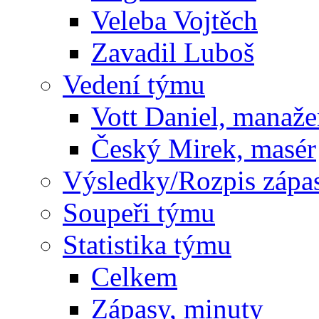
Veleba Vojtěch
Zavadil Luboš
Vedení týmu
Vott Daniel, manaže
Český Mirek, masér
Výsledky/Rozpis zápa
Soupeři týmu
Statistika týmu
Celkem
Zápasy, minuty