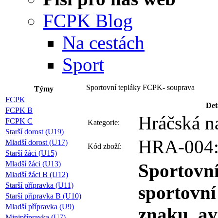
FCPK Blog
Na cestách
Sport
Sportovní tepláky FCPK- souprava
Týmy
FCPK
Det
FCPK B
Hráčská n
FCPK C
Kategorie:
Starší dorost (U19)
HRA-004:
Mladší dorost (U17)
Kód zboží:
Starší žáci (U15)
Mladší žáci (U13)
Sportovní
Mladší žáci B (U12)
Starší přípravka (U11)
sportovní
Starší přípravka B (U10)
Mladší přípravka (U9)
znaku, av
Minipřípravka (U7)