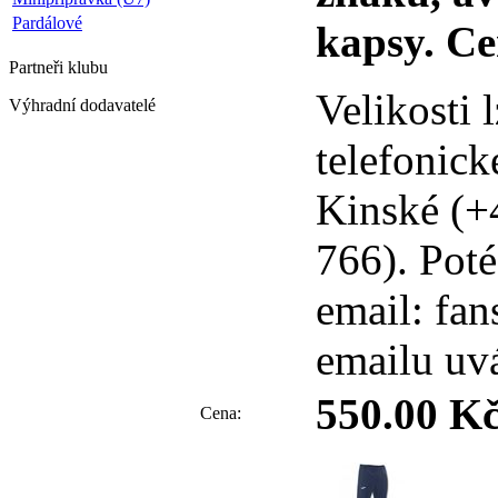
Pardálové
kapsy. Ce
Partneři
klubu
Velikosti 
Výhradní dodavatelé
telefonic
Kinské (+
766). Poté
email: fa
emailu uvá
550.00 K
Cena: