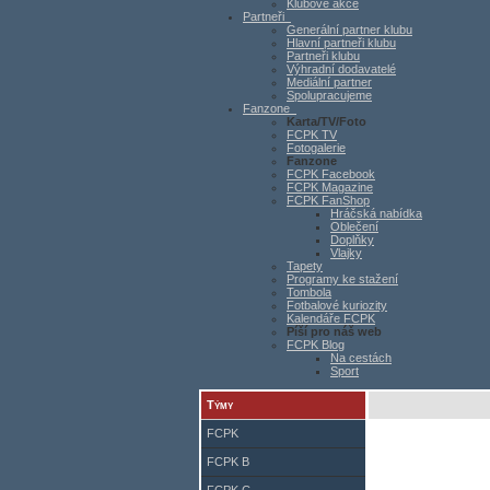
Klubové akce
Partneři
Generální partner klubu
Hlavní partneři klubu
Partneři klubu
Výhradní dodavatelé
Mediální partner
Spolupracujeme
Fanzone
Karta/TV/Foto
FCPK TV
Fotogalerie
Fanzone
FCPK Facebook
FCPK Magazine
FCPK FanShop
Hráčská nabídka
Oblečení
Doplňky
Vlajky
Tapety
Programy ke stažení
Tombola
Fotbalové kuriozity
Kalendáře FCPK
Píší pro náš web
FCPK Blog
Na cestách
Sport
Týmy
FCPK
FCPK B