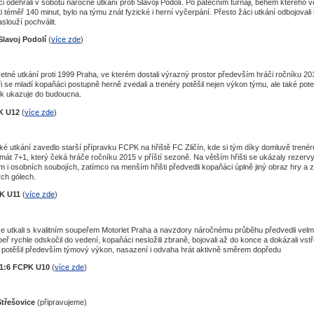
i odehráli v sobotu náročné utkání proti Slavoji Podolí. Po pátečním turnaji, během kterého v
šti téměř 140 minut, bylo na týmu znát fyzické i herní vyčerpání. Přesto žáci utkání odbojovali
aslouží pochválit.
lavoj Podolí
(
více zde
)
tné utkání proti 1999 Praha, ve kterém dostali výrazný prostor především hráči ročníku 20
i se mladí kopaňáci postupně herně zvedali a trenéry potěšil nejen výkon týmu, ale také pote
ík ukazuje do budoucna.
PK U12
(
více zde
)
ské utkání zavedlo starší přípravku FCPK na hřiště FC Zličín, kde si tým díky domluvě trenér
mát 7+1, který čeká hráče ročníku 2015 v příští sezoně. Na větším hřišti se ukázaly rezerv
 i osobních soubojích, zatímco na menším hřišti předvedli kopaňáci úplně jiný obraz hry a za
ých gólech.
PK U11
(
více zde
)
 se utkali s kvalitním soupeřem Motorlet Praha a navzdory náročnému průběhu předvedli velm
ř rychle odskočil do vedení, kopaňáci nesložili zbraně, bojovali až do konce a dokázali vstře
 potěšil především týmový výkon, nasazení i odvaha hrát aktivně směrem dopředu
11:6 FCPK U10
(
více zde
)
Střešovice
(připravujeme)