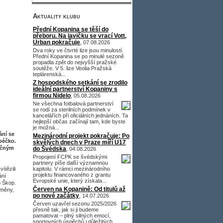
Aktuality klubu
Přední Kopanina se těší do
přeboru. Na lavičku se vrací Vott,
Urban pokračuje
, 07.08.2026
Dva roky ve čtvrté lize jsou minulostí.
Přední Kopanina se po minulé sezoně
propadla zpět do nejvyšší pražské
soutěže. V 5. lize Veolia Pražská
teplárenská...
Z hospodského setkání se zrodilo
ideální partnerství Kopaniny s
firmou Nidelo
, 05.08.2026
Ne všechna fotbalová partnerství
se rodí za sterilních podmínek v
kancelářích při oficiálních jednáních. Ta
nejlepší občas začínají tam, kde byste
je možná...
ání se
Mezinárodní projekt pokračuje: Po
 béčko.
skvělých dnech v Praze míří U17
ročným
do Švédska
, 04.08.2026
Propojení FCPK se švédskými
partnery píše další významnou
ítězili
kapitolu. V rámci mezinárodního
projektu financovaného z grantu
ání
Evropské unie, který získala...
o Škop.
Červen na Kopanině: Od titulů až
změny,
po nové začátky
, 14.07.2026
Červen uzavřel sezonu 2025/2026
přesně tak, jak si ji budeme
pamatovat – plný silných emocí,
sportovních úspěchů i důležitých