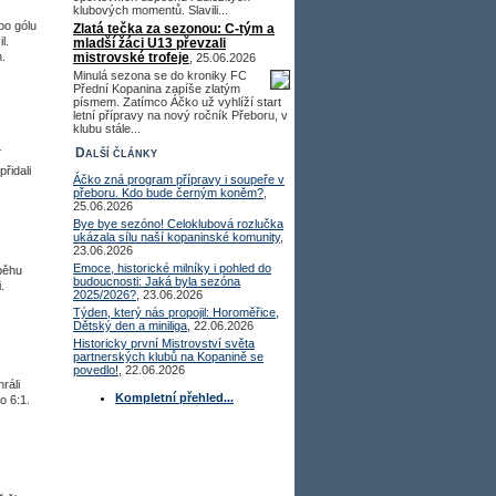
klubových momentů. Slavili...
po gólu
Zlatá tečka za sezonou: C-tým a
l.
mladší žáci U13 převzali
n.
mistrovské trofeje
, 25.06.2026
Minulá sezona se do kroniky FC
Přední Kopanina zapíše zlatým
písmem. Zatímco Áčko už vyhlíží start
letní přípravy na nový ročník Přeboru, v
klubu stále...
Další články
í
řidali
Áčko zná program přípravy i soupeře v
přeboru. Kdo bude černým koněm?
,
25.06.2026
Bye bye sezóno! Celoklubová rozlučka
ukázala sílu naší kopaninské komunity
,
23.06.2026
Emoce, historické milníky i pohled do
běhu
budoucnosti: Jaká byla sezóna
.
2025/2026?
, 23.06.2026
Týden, který nás propojil: Horoměřice,
Dětský den a miniliga
, 22.06.2026
Historicky první Mistrovství světa
partnerských klubů na Kopanině se
povedlo!
, 22.06.2026
ráli
Kompletní přehled...
o 6:1.