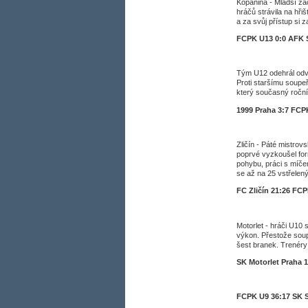
Kopanina - Mladší žác
hráčů strávila na hři
a za svůj přístup si z
FCPK U13 0:0 AFK S
Tým U12 odehrál odve
Proti staršímu soupeř
který současný ročn
1999 Praha 3:7 FC
Zličín - Páté mistrov
poprvé vyzkoušel for
pohybu, práci s míčem
se až na 25 vstřelen
FC Zličín 21:26 FC
Motorlet - hráči U10
výkon. Přestože soupe
šest branek. Trenéry
SK Motorlet Praha 
FCPK U9 36:17 SK 