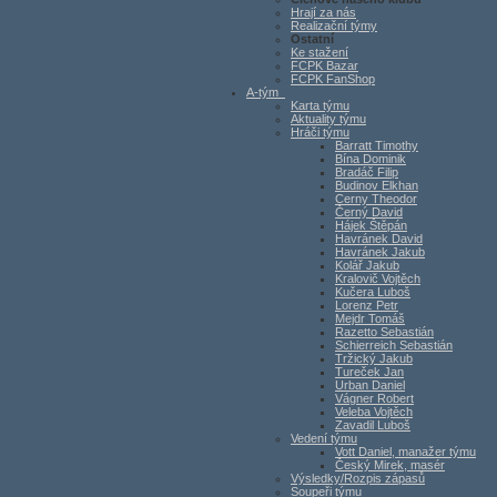
Hrají za nás
Realizační týmy
Ostatní
Ke stažení
FCPK Bazar
FCPK FanShop
A-tým
Karta týmu
Aktuality týmu
Hráči týmu
Barratt Timothy
Bína Dominik
Bradáč Filip
Budinov Elkhan
Cerny Theodor
Černý David
Hájek Štěpán
Havránek David
Havránek Jakub
Kolář Jakub
Kralovič Vojtěch
Kučera Luboš
Lorenz Petr
Mejdr Tomáš
Razetto Sebastián
Schierreich Sebastián
Tržický Jakub
Tureček Jan
Urban Daniel
Vágner Robert
Veleba Vojtěch
Zavadil Luboš
Vedení týmu
Vott Daniel, manažer týmu
Český Mirek, masér
Výsledky/Rozpis zápasů
Soupeři týmu