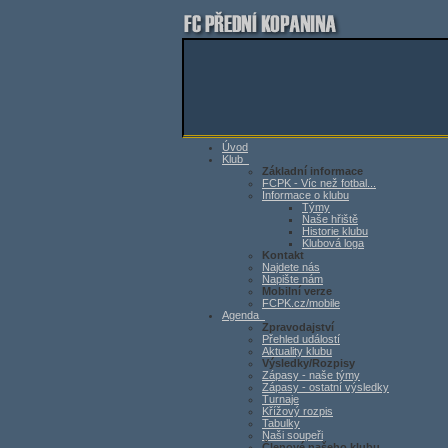
Úvod
Klub
Základní informace
FCPK - Víc než fotbal...
Informace o klubu
Týmy
Naše hřiště
Historie klubu
Klubová loga
Kontakt
Najdete nás
Napište nám
Mobilní verze
FCPK.cz/mobile
Agenda
Zpravodajství
Přehled událostí
Aktuality klubu
Výsledky/Rozpisy
Zápasy - naše týmy
Zápasy - ostatní výsledky
Turnaje
Křížový rozpis
Tabulky
Naši soupeři
Členové našeho klubu