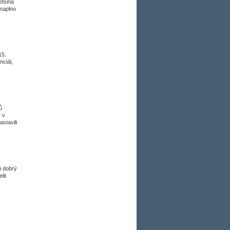
ětšina
 naplno
15.
nciál,
ů
y v
stavili
i dobrý
lit