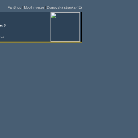
FanShop
|
Mobilní verze
|
Domovská stránka (IE)
ha 6
5
.cz