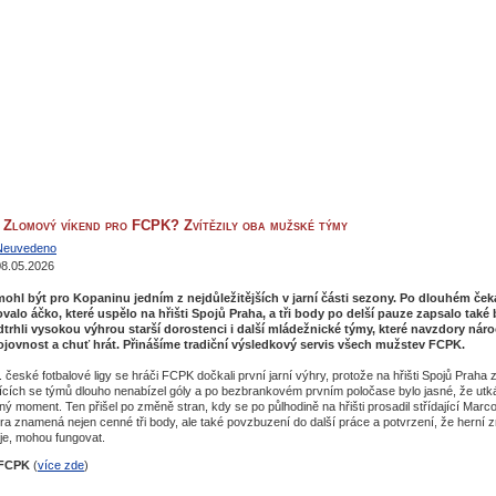
: Zlomový víkend pro FCPK? Zvítězily oba mužské týmy
Neuvedeno
08.05.2026
ohl být pro Kopaninu jedním z nejdůležitějších v jarní části sezony. Po dlouhém ček
dovalo áčko, které uspělo na hřišti Spojů Praha, a tři body po delší pauze zapsalo také
rhli vysokou výhrou starší dorostenci i další mládežnické týmy, které navzdory ná
jovnost a chuť hrát. Přinášíme tradiční výsledkový servis všech mužstev FCPK.
 české fotbalové ligy se hráči FCPK dočkali první jarní výhry, protože na hřišti Spojů Praha zv
pících se týmů dlouho nenabízel góly a po bezbrankovém prvním poločase bylo jasné, že utk
ný moment. Ten přišel po změně stran, kdy se po půlhodině na hřišti prosadil střídající Marc
ra znamená nejen cenné tři body, ale také povzbuzení do další práce a potvrzení, že herní 
je, mohou fungovat.
1 FCPK
(
více zde
)