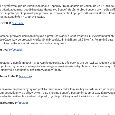
i b-týmů vstoupilo do utkání lépe béčko Kopaniny. To se dostalo do vedení už ve 12. minutě 
o pětadvacet minut později navázal Havránek. Soupeř ale těsně před koncem první půle sníži
očasu patřil opět kopaninským, protože se z pokutového kopu prosadil tradiční střelec Urba
ak na konečných 4:1 upravil Walter.
4 FCPK B
(
více zde
)
ostenci předvedli dominantní výkon a proti Hostivaři si s chutí zastříleli. O vysokém vítězstv
poločase, kdy se prosadili Krejča, Skalník a efektními nůžkami také Škorňa. Po změně stran p
s Fuksou a Kopanina tak slavila přesvědčivou výhru 5:0.
ostivař
(
více zde
)
rostenci v domácím utkání proti Admiře podlehli 1:5. Výsledek je pro domácí vzhledem k prů
, protože zejména v prvním poločase si vypracovali několik velkých šancí, které ale nevyužili
 efektivně a postupně si došli pro vysoké vítězství.
dmira Praha B
(
více zde
)
i navázali na povedený výkon proti Nebušicím a v důležitém souboji o čtvrté místo jasně přeh
dli sebevědomý a trpělivý výkon, díky kterému soupeře postupně rozebrali a zvítězili vysok
ředevším aktivní hra směrem dopředu, rychlé protiútoky a velká efektivita v zakončení.
C Barrandov
(
více zde
)