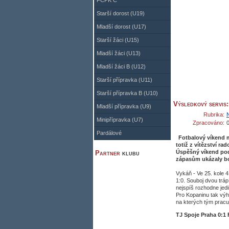
FCPK C
Starší dorost (U19)
Mladší dorost (U17)
Starší žáci (U15)
Mladší žáci (U13)
Mladší žáci B (U12)
Starší přípravka (U11)
Starší přípravka B (U10)
Výsledkový servis
Mladší přípravka (U9)
Rubrika:
Minipřípravka (U7)
Zpracováno:
Pardálové
Fotbalový víkend m
totiž z vítězství ra
Úspěšný víkend podt
Partner
klubu
zápasům ukázaly bo
Vykáň - Ve 25. kole 4.
1:0. Souboj dvou trá
nejspíš rozhodne jedi
Pro Kopaninu tak výh
na kterých tým pracu
TJ Spoje Praha 0: