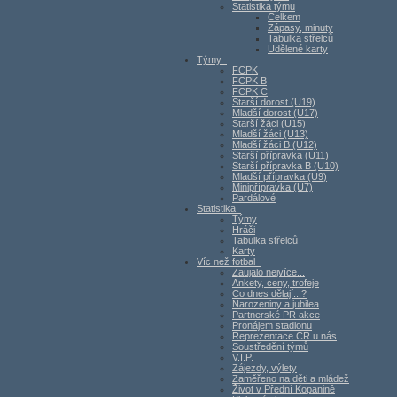
Statistika týmu
Celkem
Zápasy, minuty
Tabulka střelců
Udělené karty
Týmy
FCPK
FCPK B
FCPK C
Starší dorost (U19)
Mladší dorost (U17)
Starší žáci (U15)
Mladší žáci (U13)
Mladší žáci B (U12)
Starší přípravka (U11)
Starší přípravka B (U10)
Mladší přípravka (U9)
Minipřípravka (U7)
Pardálové
Statistika
Týmy
Hráči
Tabulka střelců
Karty
Víc než fotbal
Zaujalo nejvíce...
Ankety, ceny, trofeje
Co dnes dělají...?
Narozeniny a jubilea
Partnerské PR akce
Pronájem stadionu
Reprezentace ČR u nás
Soustředění týmů
V.I.P.
Zájezdy, výlety
Zaměřeno na děti a mládež
Život v Přední Kopanině