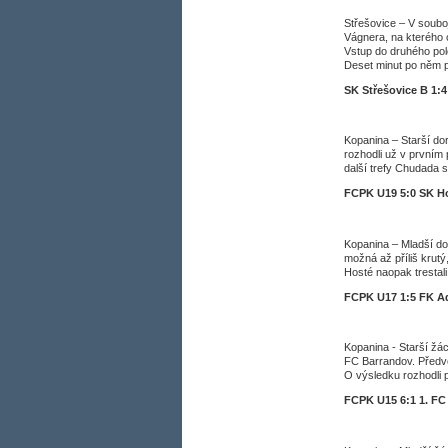
Střešovice – V souboj
Vágnera, na kterého 
Vstup do druhého pol
Deset minut po něm p
SK Střešovice B 1:
Kopanina – Starší dor
rozhodli už v prvním 
další trefy Chudada 
FCPK U19 5:0 SK H
Kopanina – Mladší do
možná až příliš krutý
Hosté naopak trestali
FCPK U17 1:5 FK A
Kopanina - Starší žác
FC Barrandov. Předve
O výsledku rozhodli p
FCPK U15 6:1 1. F