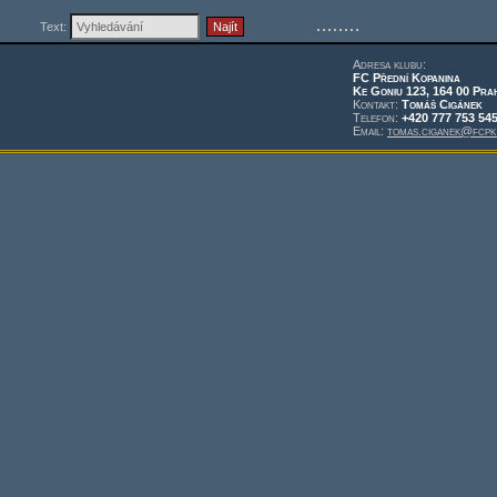
Text:
Adresa klubu:
FC Přední Kopanina
Ke Goniu 123, 164 00 Pra
Kontakt:
Tomáš Cigánek
Telefon:
+420 777 753 54
Email:
tomas.ciganek@fcpk