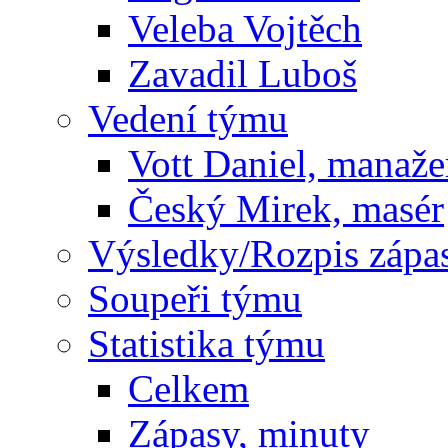
Veleba Vojtěch
Zavadil Luboš
Vedení týmu
Vott Daniel, manaže
Český Mirek, masér
Výsledky/Rozpis zápa
Soupeři týmu
Statistika týmu
Celkem
Zápasy, minuty