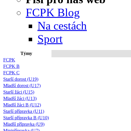
FCPK Blog
Na cestách
Sport
Týmy
Připo
FCPK
FCPK B
FCPK C
Starší dorost (U19)
Mladší dorost (U17)
Starší žáci (U15)
Mladší žáci (U13)
Mladší žáci B (U12)
Starší přípravka (U11)
Starší přípravka B (U10)
Mladší přípravka (U9)
Minipřípravka (U7)