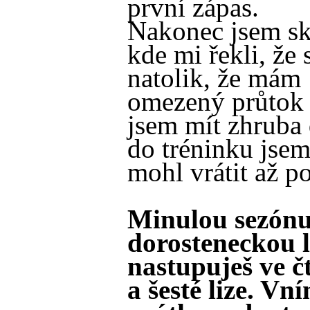
první zápas.
Nakonec jsem sk
kde mi řekli, že 
natolik, že mám
omezený průtok 
jsem mít zhruba 
do tréninku jsem
mohl vrátit až po
Minulou sezónu
dorosteneckou l
nastupuješ ve č
a šesté lize. Vn