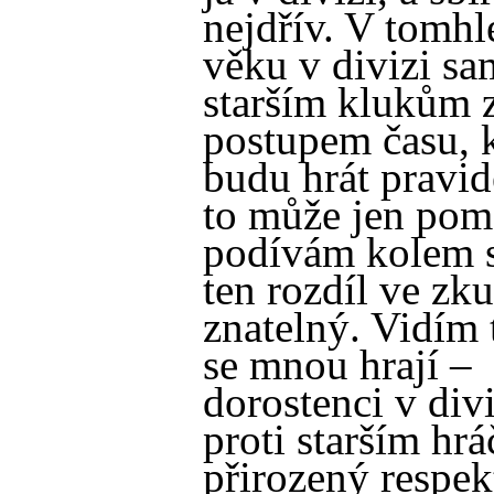
nejdřív. V tomhl
věku v divizi sa
starším klukům z
postupem času, 
budu hrát pravide
to může jen pom
podívám kolem 
ten rozdíl ve zk
znatelný. Vidím t
se mnou hrají –
dorostenci v divi
proti starším hr
přirozený respekt