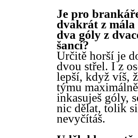
Je pro brankáře
dvakrát z mála 
dva góly z dvac
šancí?
Určitě horší je d
dvou střel. I z o
lepší, když víš, ž
týmu maximálně
inkasuješ góly, 
nic dělat, tolik si
nevyčítáš.