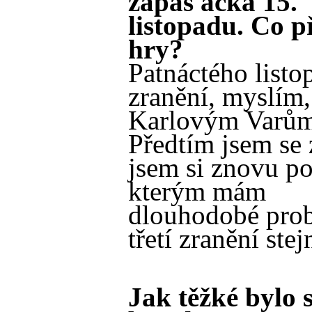
zápas áčka 15.
listopadu. Co p
hry?
Patnáctého listo
zranění, myslím,
Karlovým Varům
Předtím jsem se 
jsem si znovu po
kterým mám
dlouhodobé prob
třetí zranění ste
Jak těžké bylo 