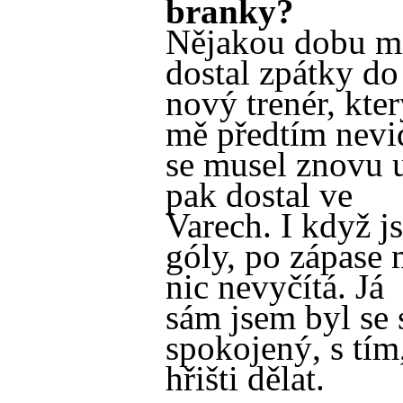
branky?
Nějakou dobu mi 
dostal zpátky do
nový trenér, kte
mě předtím nevid
se musel znovu u
pak dostal ve
Varech. I když j
góly, po zápase m
nic nevyčítá. Já
sám jsem byl s
spokojený, s tím
hřišti dělat.