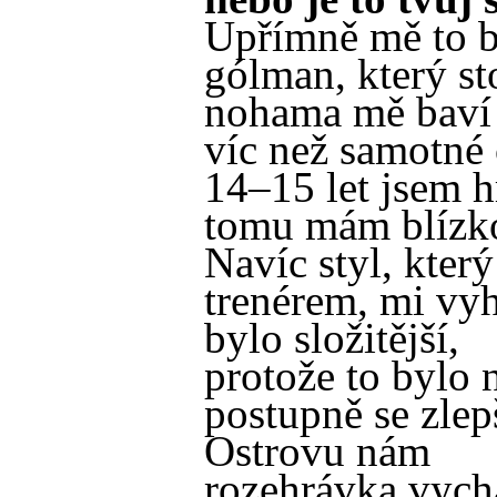
Upřímně mě to b
gólman, který sto
nohama mě baví
víc než samotné
14–15 let jsem hr
tomu mám blízk
Navíc styl, kter
trenérem, mi vyh
bylo složitější,
protože to bylo 
postupně se zlep
Ostrovu nám
rozehrávka vychá