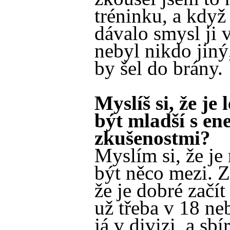
tréninku, a když 
dávalo smysl ji v
nebyl nikdo jiný
by šel do brány.
Myslíš si, že je
být mladší s ene
zkušenostmi?
Myslím si, že je
být něco mezi. Z
že je dobré začít
už třeba v 18 ne
já v divizi, a sbí