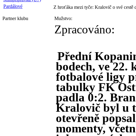
Pardálové
Z hroťáka mezi tyče: Kralovič o své cestě 
Partner
klubu
Mužstvo:
Zpracováno:
Přední Kopani
bodech, ve 22. 
fotbalové ligy 
tabulky FK Ost
padla 0:2. Bran
Kralovič byl u 
otevřeně popsal
momenty, včetn