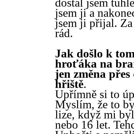
dostal jsem tuhl
jsem ji a nakone
jsem ji přijal. Z
rád.
Jak došlo k to
hroťáka na bra
jen změna přes 
hřiště
.
Upřímně si to úp
Myslím, že to b
lize, když mi byl
nebo 16 let. Tehd