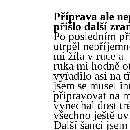
Příprava ale ne
přišlo další zr
Po posledním př
utrpěl nepříjemn
mi žíla v ruce a
ruka mi hodně o
vyřadilo asi na t
jsem se musel in
připravovat na m
vynechal dost tr
všechno ještě ov
Další šanci jsem 