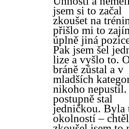
Unhošti a neměl
jsem si to začal
zkoušet na tréni
přišlo mi to zají
úplně jiná pozice
Pak jsem šel jed
lize a vyšlo to.
bráně zůstal a v
mladších katego
nikoho nepustil.
postupně stal
jedničkou. Byla 
okolností – chtěl
zkoušel jsem to 