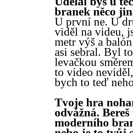
Udělal bys u tě
branek něco ji
U první ne. U dr
viděl na videu, j
metr výš a baló
asi sebral. Byl t
levačkou směre
to video neviděl,
bych to teď neho
Tvoje hra noha
odvážná. Bereš 
moderního bra
nebo je to tvůj 