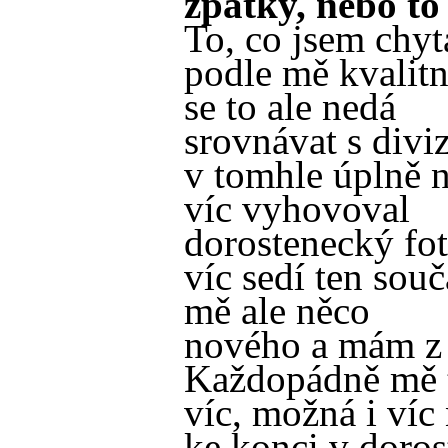
zpátky, nebo to
To, co jsem chyt
podle mě kvalit
se to ale nedá
srovnávat s diviz
v tomhle úplně 
víc vyhovoval
dorostenecký fot
víc sedí ten souč
mě ale něco
nového a mám z t
Každopádně mě t
víc, možná i víc
ke konci v doros