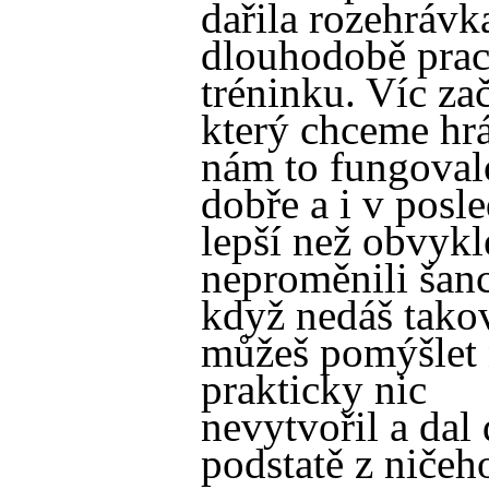
dařila rozehrávka
dlouhodobě pra
tréninku. Víc za
který chceme hrát
nám to fungoval
dobře a i v posle
lepší než obvykl
neproměnili šanc
když nedáš takové
můžeš pomýšlet 
prakticky nic
nevytvořil a dal 
podstatě z ničeh