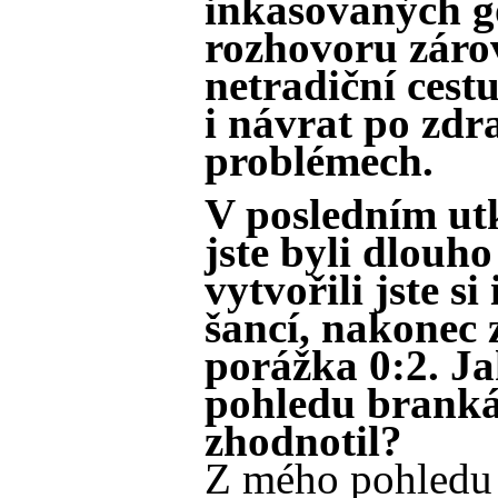
inkasovaných gó
rozhovoru zárov
netradiční cest
i návrat po zdr
problémech.
V posledním ut
jste byli dlouho
vytvořili jste si 
šancí, nakonec 
porážka 0:2. Ja
pohledu brank
zhodnotil?
Z mého pohledu