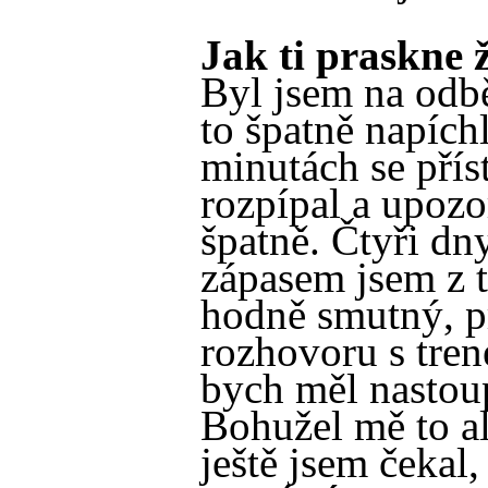
Jak ti praskne ž
Byl jsem na odbě
to špatně napíchl
minutách se přís
rozpípal a upozo
špatně. Čtyři dn
zápasem jsem z 
hodně smutný, p
rozhovoru s tren
bych měl nastoup
Bohužel mě to al
ještě jsem čekal,