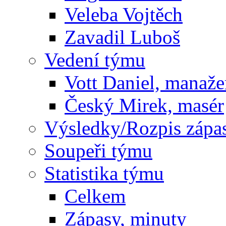
Veleba Vojtěch
Zavadil Luboš
Vedení týmu
Vott Daniel, manaže
Český Mirek, masér
Výsledky/Rozpis zápa
Soupeři týmu
Statistika týmu
Celkem
Zápasy, minuty