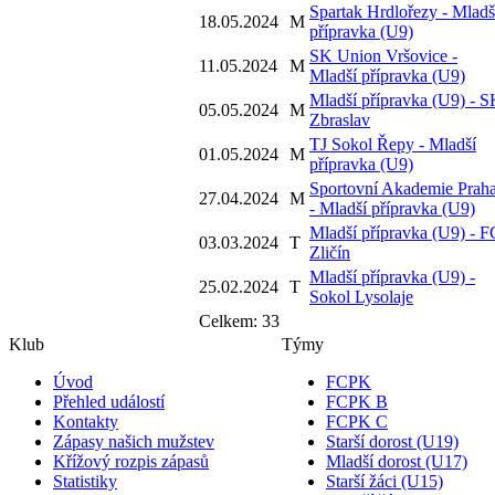
Spartak Hrdlořezy - Mladš
18.05.2024
M
přípravka (U9)
SK Union Vršovice -
11.05.2024
M
Mladší přípravka (U9)
Mladší přípravka (U9) - 
05.05.2024
M
Zbraslav
TJ Sokol Řepy - Mladší
01.05.2024
M
přípravka (U9)
Sportovní Akademie Prah
27.04.2024
M
- Mladší přípravka (U9)
Mladší přípravka (U9) - F
03.03.2024
T
Zličín
Mladší přípravka (U9) -
25.02.2024
T
Sokol Lysolaje
Celkem: 33
Klub
Týmy
Úvod
FCPK
Přehled událostí
FCPK B
Kontakty
FCPK C
Zápasy našich mužstev
Starší dorost (U19)
Křížový rozpis zápasů
Mladší dorost (U17)
Statistiky
Starší žáci (U15)