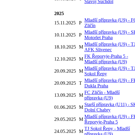
Slavoj Suchdol
2025
Mladší přípravka (U9) - F
15.11.2025
P
Zličín
Mladší přípravka (U9) - 
10.11.2025
P
Motorlet Praha
Mladší přípravka (U9) - T
18.10.2025
M
AFK Slivenec
FK Řeporyje-Praha 5 -
12.10.2025
M
Mladší přípravka (U9)
Mladší přípravka (U9) - T
20.09.2025
M
Sokol Řepy
Mladší přípravka (U9) - 
20.09.2025
T
Dukla Praha
FC Zličín - Mladší
13.09.2025
M
přípravka (U9)
Starší přípravka (U11) - S
01.06.2025
M
Dolní Chabry
Mladší přípravka (U9) - 
29.05.2025
M
Řeporyje-Praha 5
TJ Sokol Řepy - Mladší
24.05.2025
M
přípravka (U9)