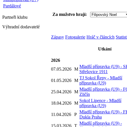
Pardálové
Za mužstvo hrají:
Partneři
klubu
Výhradní dodavatelé
Zápasy
Fotogalerie
Hráč v článcích
Statis
Utkání
2026
Mladší přípravka (U9) - 
07.05.2026
M
Střešovice 1911
TJ Sokol Řepy - Mladší
01.05.2026
M
přípravka (U9)
Mladší přípravka (U9) - F
25.04.2026
M
Zličín
Sokol Lipence - Mladší
18.04.2026
M
přípravka (U9)
Mladší přípravka (U9) - 
11.04.2026
P
Dukla Praha
Mladší přípravka (U9) -
15.03.2026
T