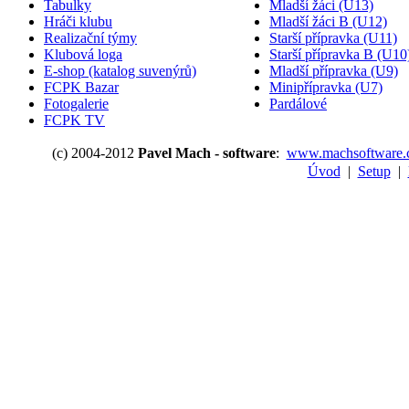
Tabulky
Mladší žáci (U13)
Hráči klubu
Mladší žáci B (U12)
Realizační týmy
Starší přípravka (U11)
Klubová loga
Starší přípravka B (U10
E-shop (katalog suvenýrů)
Mladší přípravka (U9)
FCPK Bazar
Minipřípravka (U7)
Fotogalerie
Pardálové
FCPK TV
(c) 2004-2012
Pavel Mach - software
:
www.machsoftware.
Úvod
|
Setup
|