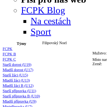
FCPK Blog
Na cestách
Sport
Filipovský Noel
Týmy
FCPK
Mužstvo:
FCPK B
FCPK C
Místo nar
Země:
Starší dorost (U19)
Mladší dorost (U17)
Starší žáci (U15)
Mladší žáci (U13)
Mladší žáci B (U12)
Starší přípravka (U11)
Starší přípravka B (U10)
Mladší přípravka (U9)
Minipřípravka (U7)