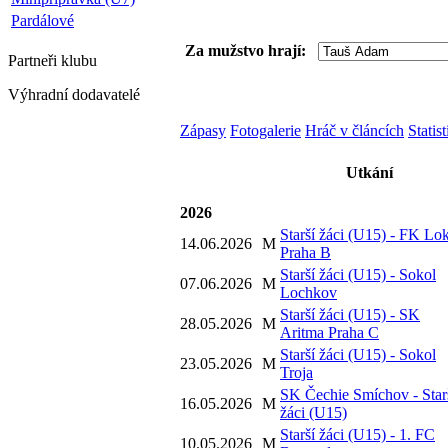
Pardálové
Za mužstvo hrají:
Partneři
klubu
Výhradní dodavatelé
Zápasy
Fotogalerie
Hráč v článcích
Statis
Utkání
2026
Starší žáci (U15) - FK Lo
14.06.2026
M
Praha B
Starší žáci (U15) - Sokol
07.06.2026
M
Lochkov
Starší žáci (U15) - SK
28.05.2026
M
Aritma Praha C
Starší žáci (U15) - Sokol
23.05.2026
M
Troja
SK Čechie Smíchov - Star
16.05.2026
M
žáci (U15)
Starší žáci (U15) - 1. FC
10.05.2026
M