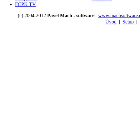
FCPK TV
(c) 2004-2012
Pavel Mach - software
:
www.machsoftware.
Úvod
|
Setup
|