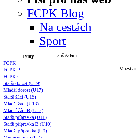
FCPK Blog
Na cestách
Sport
Tauš Adam
Týmy
FCPK
Mužstvo:
FCPK B
FCPK C
Starší dorost (U19)
Mladší dorost (U17)
Starší žáci (U15)
Mladší žáci (U13)
Mladší žáci B (U12)
Starší přípravka (U11)
Starší přípravka B (U10)
Mladší přípravka (U9)
Minipřípravka (U7)