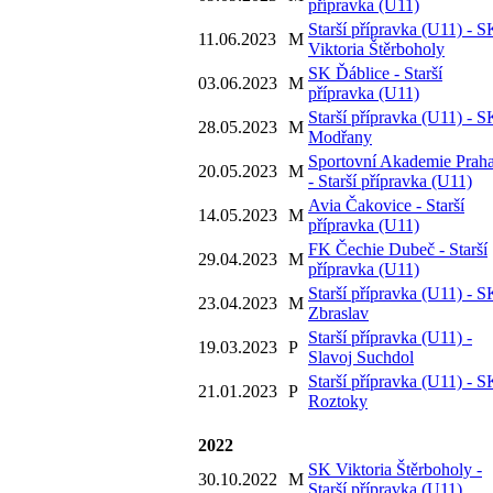
přípravka (U11)
Starší přípravka (U11) - S
11.06.2023
M
Viktoria Štěrboholy
SK Ďáblice - Starší
03.06.2023
M
přípravka (U11)
Starší přípravka (U11) - S
28.05.2023
M
Modřany
Sportovní Akademie Prah
20.05.2023
M
- Starší přípravka (U11)
Avia Čakovice - Starší
14.05.2023
M
přípravka (U11)
FK Čechie Dubeč - Starší
29.04.2023
M
přípravka (U11)
Starší přípravka (U11) - S
23.04.2023
M
Zbraslav
Starší přípravka (U11) -
19.03.2023
P
Slavoj Suchdol
Starší přípravka (U11) - S
21.01.2023
P
Roztoky
2022
SK Viktoria Štěrboholy -
30.10.2022
M
Starší přípravka (U11)