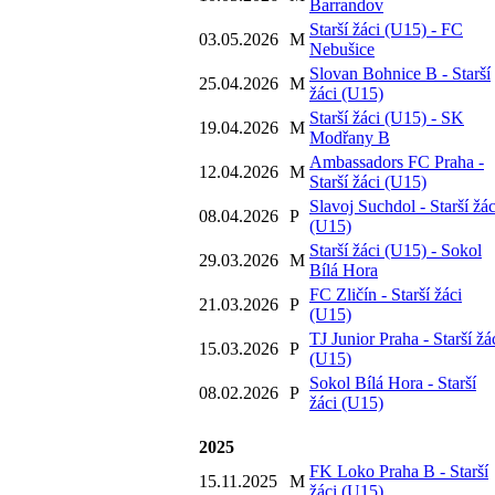
Barrandov
Starší žáci (U15) - FC
03.05.2026
M
Nebušice
Slovan Bohnice B - Starší
25.04.2026
M
žáci (U15)
Starší žáci (U15) - SK
19.04.2026
M
Modřany B
Ambassadors FC Praha -
12.04.2026
M
Starší žáci (U15)
Slavoj Suchdol - Starší žác
08.04.2026
P
(U15)
Starší žáci (U15) - Sokol
29.03.2026
M
Bílá Hora
FC Zličín - Starší žáci
21.03.2026
P
(U15)
TJ Junior Praha - Starší žá
15.03.2026
P
(U15)
Sokol Bílá Hora - Starší
08.02.2026
P
žáci (U15)
2025
FK Loko Praha B - Starší
15.11.2025
M
žáci (U15)