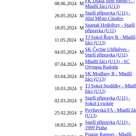
FK Dukla Jižní Město C -
08.06.2024
M
Mladší žáci (U13)
Starší přípravka (U11) -
26.05.2024
M
Jižní Město Chodov
Spartak Hrdlořezy - Starší
18.05.2024
M
přípravka (U11)
TJ Sokol Řepy B - Mladší
11.05.2024
M
žáci (U13)
SK Čechie Uhříněves -
04.05.2024
M
Starší přípravka (U11)
Mladší žáci (U13) - SC
07.04.2024
M
Olympia Radotín
SK Modřany B - Mladší
03.04.2024
M
žáci (U13)
TJ Sokol Stodůlky - Mladš
10.03.2024
T
žáci (U13)
Starší přípravka (U11) -
02.03.2024
T
Sokol Lysolaje
Povltavská FA - Mladší žá
25.02.2024
T
(U13)
Starší přípravka (U11) -
18.02.2024
P
1999 Praha
Prague Raptors - Mladší