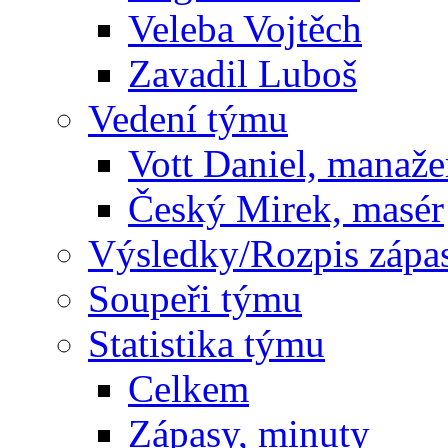
Veleba Vojtěch
Zavadil Luboš
Vedení týmu
Vott Daniel, manaže
Český Mirek, masér
Výsledky/Rozpis zápa
Soupeři týmu
Statistika týmu
Celkem
Zápasy, minuty