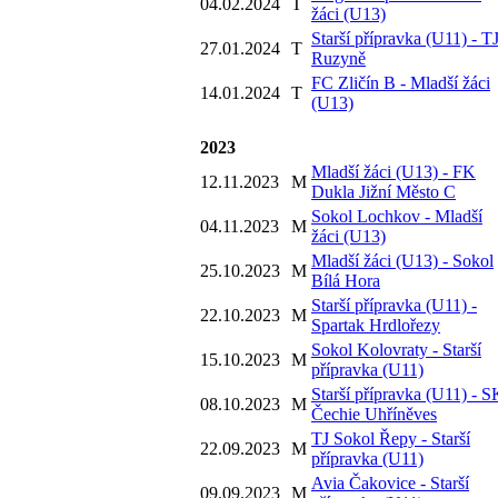
04.02.2024
T
žáci (U13)
Starší přípravka (U11) - T
27.01.2024
T
Ruzyně
FC Zličín B - Mladší žáci
14.01.2024
T
(U13)
2023
Mladší žáci (U13) - FK
12.11.2023
M
Dukla Jižní Město C
Sokol Lochkov - Mladší
04.11.2023
M
žáci (U13)
Mladší žáci (U13) - Sokol
25.10.2023
M
Bílá Hora
Starší přípravka (U11) -
22.10.2023
M
Spartak Hrdlořezy
Sokol Kolovraty - Starší
15.10.2023
M
přípravka (U11)
Starší přípravka (U11) - S
08.10.2023
M
Čechie Uhříněves
TJ Sokol Řepy - Starší
22.09.2023
M
přípravka (U11)
Avia Čakovice - Starší
09.09.2023
M