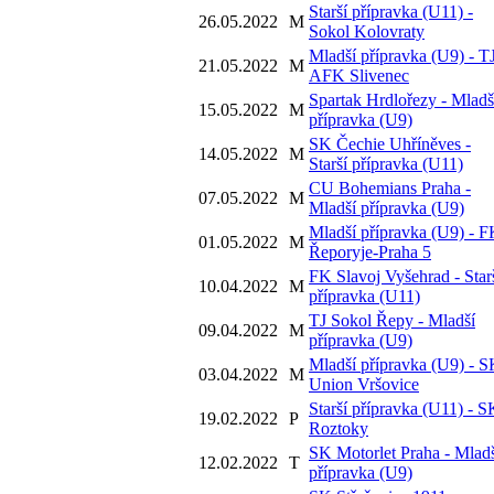
Starší přípravka (U11) -
26.05.2022
M
Sokol Kolovraty
Mladší přípravka (U9) - T
21.05.2022
M
AFK Slivenec
Spartak Hrdlořezy - Mladš
15.05.2022
M
přípravka (U9)
SK Čechie Uhříněves -
14.05.2022
M
Starší přípravka (U11)
CU Bohemians Praha -
07.05.2022
M
Mladší přípravka (U9)
Mladší přípravka (U9) - 
01.05.2022
M
Řeporyje-Praha 5
FK Slavoj Vyšehrad - Star
10.04.2022
M
přípravka (U11)
TJ Sokol Řepy - Mladší
09.04.2022
M
přípravka (U9)
Mladší přípravka (U9) - 
03.04.2022
M
Union Vršovice
Starší přípravka (U11) - S
19.02.2022
P
Roztoky
SK Motorlet Praha - Mlad
12.02.2022
T
přípravka (U9)