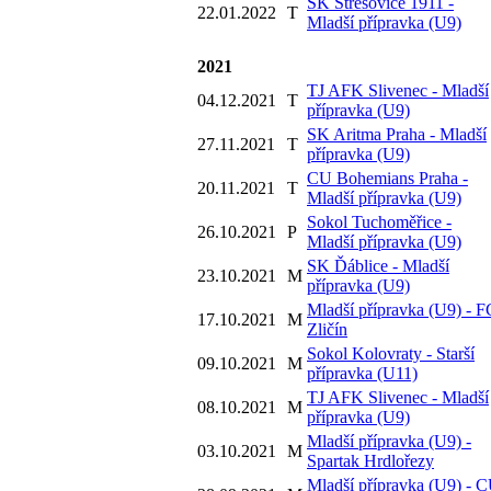
SK Střešovice 1911 -
22.01.2022
T
Mladší přípravka (U9)
2021
TJ AFK Slivenec - Mladší
04.12.2021
T
přípravka (U9)
SK Aritma Praha - Mladší
27.11.2021
T
přípravka (U9)
CU Bohemians Praha -
20.11.2021
T
Mladší přípravka (U9)
Sokol Tuchoměřice -
26.10.2021
P
Mladší přípravka (U9)
SK Ďáblice - Mladší
23.10.2021
M
přípravka (U9)
Mladší přípravka (U9) - F
17.10.2021
M
Zličín
Sokol Kolovraty - Starší
09.10.2021
M
přípravka (U11)
TJ AFK Slivenec - Mladší
08.10.2021
M
přípravka (U9)
Mladší přípravka (U9) -
03.10.2021
M
Spartak Hrdlořezy
Mladší přípravka (U9) - 