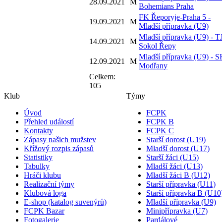
28.09.2021
M
Bohemians Praha
FK Řeporyje-Praha 5 -
19.09.2021
M
Mladší přípravka (U9)
Mladší přípravka (U9) - T
14.09.2021
M
Sokol Řepy
Mladší přípravka (U9) - 
12.09.2021
M
Modřany
Celkem:
105
Klub
Týmy
Úvod
FCPK
Přehled událostí
FCPK B
Kontakty
FCPK C
Zápasy našich mužstev
Starší dorost (U19)
Křížový rozpis zápasů
Mladší dorost (U17)
Statistiky
Starší žáci (U15)
Tabulky
Mladší žáci (U13)
Hráči klubu
Mladší žáci B (U12)
Realizační týmy
Starší přípravka (U11)
Klubová loga
Starší přípravka B (U10
E-shop (katalog suvenýrů)
Mladší přípravka (U9)
FCPK Bazar
Minipřípravka (U7)
Fotogalerie
Pardálové