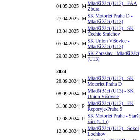
Mladší žáci (U13) - FAA
04.05.2025
M
Zbura
SK Motorlet Praha D -
27.04.2025
M
Mladší žáci (U13)
Mladší žáci (U13) - SK
13.04.2025
M
Čechie Smíchov
SK Union Vršovice -
05.04.2025
M
Mladší žáci (U13)
SK Zbraslav - Mladší žáci
29.03.2025
M
(U13)
2024
Mladší žáci (U13) - SK
28.09.2024
M
Motorlet Praha D
Mladší žáci (U13) - SK
08.09.2024
M
Union Vršovice
Mladší žáci (U13) - FK
31.08.2024
P
Řeporyje-Praha 5
SK Motorlet Praha - Starší
17.08.2024
P
žáci (U15)
Mladší žáci (U13) - Sokol
12.06.2024
M
Lochkov