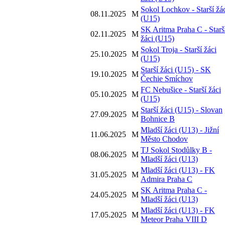
Sokol Lochkov - Starší žá
08.11.2025
M
(U15)
SK Aritma Praha C - Starš
02.11.2025
M
žáci (U15)
Sokol Troja - Starší žáci
25.10.2025
M
(U15)
Starší žáci (U15) - SK
19.10.2025
M
Čechie Smíchov
FC Nebušice - Starší žáci
05.10.2025
M
(U15)
Starší žáci (U15) - Slovan
27.09.2025
M
Bohnice B
Mladší žáci (U13) - Jižní
11.06.2025
M
Město Chodov
TJ Sokol Stodůlky B -
08.06.2025
M
Mladší žáci (U13)
Mladší žáci (U13) - FK
31.05.2025
M
Admira Praha C
SK Aritma Praha C -
24.05.2025
M
Mladší žáci (U13)
Mladší žáci (U13) - FK
17.05.2025
M
Meteor Praha VIII D