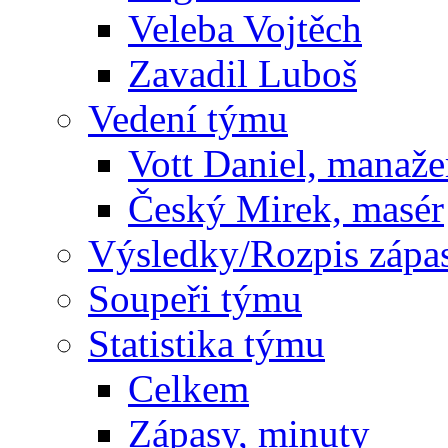
Veleba Vojtěch
Zavadil Luboš
Vedení týmu
Vott Daniel, manaže
Český Mirek, masér
Výsledky/Rozpis zápa
Soupeři týmu
Statistika týmu
Celkem
Zápasy, minuty