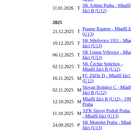
SK Aritma Praha - Mladší
11.01.2026
T
žáci B (U12)
2025
Prague Raptors - Mladší ž
21.12.2025
T
(U13)
SK Střešovice 1911 - Mla
10.12.2025
T
žáci (U13)
SK Union Vršovice - Mla
06.12.2025
T
žáci (U13)
SK Čechie Smíchov -
02.12.2025
T
Mladší žáci B (U12)
FC Zličín D - Mladší žáci
16.11.2025
M
(U12)
Slovan Bohnice C - Mladš
02.11.2025
M
žáci B (U12)
Mladší žáci B (U12) - 19
12.10.2025
M
Praha
AFK Slavoj Podolí Praha
11.10.2025
M
- Mladší žáci (U13)
SK Motorlet Praha - Mlad
24.09.2025
P
žáci (U13)