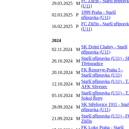
FC Zličín - Starší příprav
29.03.2025
M
(U11)
1999 Praha - Starší
02.03.2025
P
přípravka (U11)
FC Zličín - Starší příprav
16.02.2025
P
(U11)
2024
SK Dolní Chabry - Starší
02.11.2024
M
přípravka (U11)
Starší přípravka (U11) - 
26.10.2024
M
Třeboradice
FK Řeporyje-Praha 5 -
20.10.2024
M
Starší přípravka (U11)
Starší přípravka (U11) - T
12.10.2024
M
AFK Slivenec
Starší přípravka (U11) - T
05.10.2024
M
Sokol Řepy
SK Střešovice 1911 - Star
28.09.2024
M
přípravka (U11)
Starší přípravka (U11) - 
21.09.2024
M
Zličín
FK Loko Praha - Starší