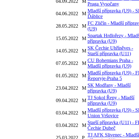
04.09.2022
M
Praga Vysočany
Mladší přípravka (U9) - 
04.06.2022
M
Ďáblice
FC Zličín - Mladší přípra
28.05.2022
M
(U9)
Spartak Hrdlořezy - Mladš
15.05.2022
M
přípravka (U9)
SK Čechie Uhříněves -
14.05.2022
M
Starší přípravka (U11)
CU Bohemians Praha -
07.05.2022
M
Mladší přípravka (U9)
Mladší přípravka (U9) - 
01.05.2022
M
Řeporyje-Praha 5
SK Modřany - Mladší
23.04.2022
M
přípravka (U9)
TJ Sokol Řepy - Mladší
09.04.2022
M
přípravka (U9)
Mladší přípravka (U9) - 
03.04.2022
M
Union Vršovice
Starší přípravka (U11) - 
03.04.2022
M
Čechie Dubeč
TJ AFK Slivenec - Mladší
25.03.2022
P