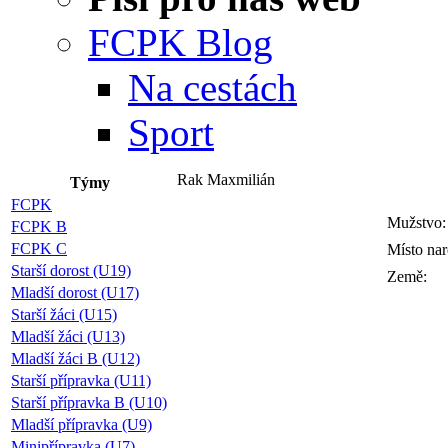
FCPK Blog
Na cestách
Sport
Rak Maxmilián
Týmy
FCPK
Mužstvo:
FCPK B
FCPK C
Místo nar
Starší dorost (U19)
Země:
Mladší dorost (U17)
Starší žáci (U15)
Mladší žáci (U13)
Mladší žáci B (U12)
Starší přípravka (U11)
Starší přípravka B (U10)
Mladší přípravka (U9)
Minipřípravka (U7)