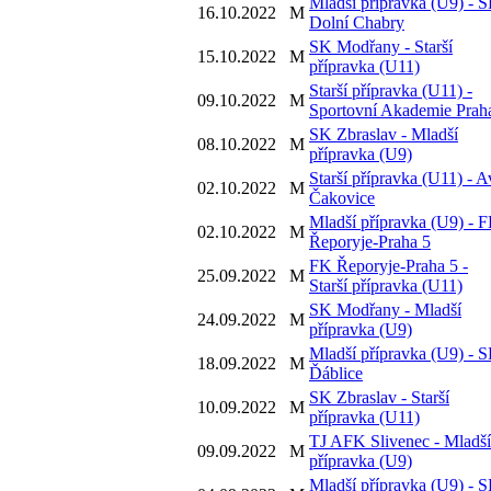
Mladší přípravka (U9) - 
16.10.2022
M
Dolní Chabry
SK Modřany - Starší
15.10.2022
M
přípravka (U11)
Starší přípravka (U11) -
09.10.2022
M
Sportovní Akademie Prah
SK Zbraslav - Mladší
08.10.2022
M
přípravka (U9)
Starší přípravka (U11) - A
02.10.2022
M
Čakovice
Mladší přípravka (U9) - 
02.10.2022
M
Řeporyje-Praha 5
FK Řeporyje-Praha 5 -
25.09.2022
M
Starší přípravka (U11)
SK Modřany - Mladší
24.09.2022
M
přípravka (U9)
Mladší přípravka (U9) - 
18.09.2022
M
Ďáblice
SK Zbraslav - Starší
10.09.2022
M
přípravka (U11)
TJ AFK Slivenec - Mladší
09.09.2022
M
přípravka (U9)
Mladší přípravka (U9) - 