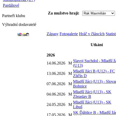
Pardálové
Za mužstvo hrají:
Partneři
klubu
Výhradní dodavatelé
Zápasy
Fotogalerie
Hráč v článcích
Statis
Utkání
2026
Slavoj Suchdol - Mladší ž
14.06.2026
M
(U13)
Mladší žáci B (U12) - FC
13.06.2026
M
Zličín D
Mladší žáci (U13) - Slova
07.06.2026
M
Bohnice
Mladší žáci (U13) - SK
04.06.2026
M
Zbraslav B
Mladší žáci (U13) - SK
24.05.2026
M
Libuš
SK Ďáblice B - Mladší žá
17.05.2026
M