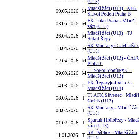
(U13)
Mladší žáci (U13) - AFK
09.05.2026
M
Slavoj Podolí Praha B
FK Loko Praha - Mladší
03.05.2026
M
žáci (U13)
Mladší žáci (U13) - TJ
26.04.2026
M
Sokol Řepy
SK Modřany C - Mladší ž
18.04.2026
M
(U13)
Mladší žáci (U13) - ČAF
12.04.2026
M
Praha C
TJ Sokol Stodůlky C -
29.03.2026
M
Mladší žáci (U13)
FK Řeporyje-Praha 5 -
14.03.2026
P
Mladší žáci (U13)
TJ AFK Slivenec - Mladší
08.03.2026
T
žáci B (U12)
SK Modřany - Mladší žác
08.02.2026
T
(U13)
Spartak Hrdlořezy - Mladš
01.02.2026
T
žáci (U13)
SK Ďáblice - Mladší žáci
11.01.2026
T
(U13)