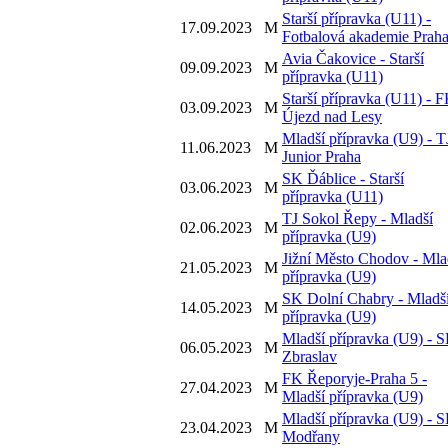
Starší přípravka (U11) -
17.09.2023
M
Fotbalová akademie Prah
Avia Čakovice - Starší
09.09.2023
M
přípravka (U11)
Starší přípravka (U11) - 
03.09.2023
M
Újezd nad Lesy
Mladší přípravka (U9) - T
11.06.2023
M
Junior Praha
SK Ďáblice - Starší
03.06.2023
M
přípravka (U11)
TJ Sokol Řepy - Mladší
02.06.2023
M
přípravka (U9)
Jižní Město Chodov - Mla
21.05.2023
M
přípravka (U9)
SK Dolní Chabry - Mladš
14.05.2023
M
přípravka (U9)
Mladší přípravka (U9) - 
06.05.2023
M
Zbraslav
FK Řeporyje-Praha 5 -
27.04.2023
M
Mladší přípravka (U9)
Mladší přípravka (U9) - 
23.04.2023
M
Modřany