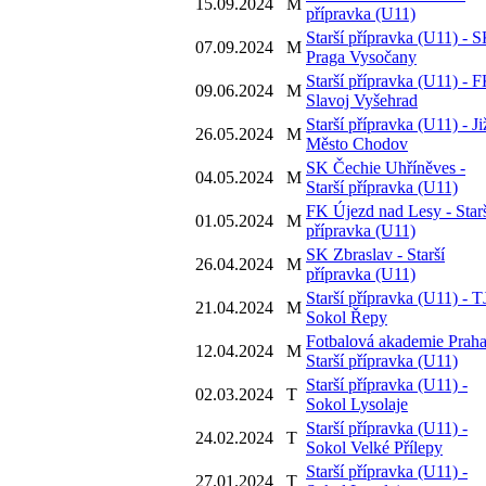
15.09.2024
M
přípravka (U11)
Starší přípravka (U11) - 
07.09.2024
M
Praga Vysočany
Starší přípravka (U11) - 
09.06.2024
M
Slavoj Vyšehrad
Starší přípravka (U11) - Ji
26.05.2024
M
Město Chodov
SK Čechie Uhříněves -
04.05.2024
M
Starší přípravka (U11)
FK Újezd nad Lesy - Star
01.05.2024
M
přípravka (U11)
SK Zbraslav - Starší
26.04.2024
M
přípravka (U11)
Starší přípravka (U11) - T
21.04.2024
M
Sokol Řepy
Fotbalová akademie Praha
12.04.2024
M
Starší přípravka (U11)
Starší přípravka (U11) -
02.03.2024
T
Sokol Lysolaje
Starší přípravka (U11) -
24.02.2024
T
Sokol Velké Přílepy
Starší přípravka (U11) -
27.01.2024
T