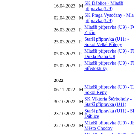
SK Ďáblice - Mladší
16.04.2023
M
přípravka (U9)
SK Praga Vysočany - Mla
02.04.2023
M
přípravka (U9)
Mladší přípravka (U9) - 
26.03.2023
P
Zličín
Starší přípravka (U11) -
25.03.2023
P
Sokol Velké Přílepy
Mladší přípravka (U9) - 
05.03.2023
P
Dukla Praha U8
Mladší přípravka (U9) - 
05.02.2023
P
Středokluky
2022
Mladší přípravka (U9) - T
06.11.2022
M
Sokol Řepy
SK Viktoria Štěrboholy -
30.10.2022
M
Starší přípravka (U11)
Starší přípravka (U11) - 
23.10.2022
M
Ďáblice
Mladší přípravka (U9) - Ji
22.10.2022
M
Město Chodov