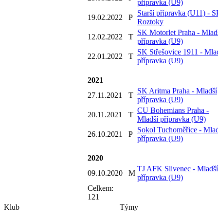
přípravka (U9)
Starší přípravka (U11) - 
19.02.2022
P
Roztoky
SK Motorlet Praha - Mlad
12.02.2022
T
přípravka (U9)
SK Střešovice 1911 - Mla
22.01.2022
T
přípravka (U9)
2021
SK Aritma Praha - Mladší
27.11.2021
T
přípravka (U9)
CU Bohemians Praha -
20.11.2021
T
Mladší přípravka (U9)
Sokol Tuchoměřice - Mlad
26.10.2021
P
přípravka (U9)
2020
TJ AFK Slivenec - Mladší
09.10.2020
M
přípravka (U9)
Celkem:
121
Klub
Týmy