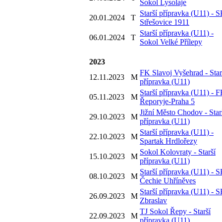
Sokol Lysolaje
Starší přípravka (U11) - 
20.01.2024
T
Střešovice 1911
Starší přípravka (U11) -
06.01.2024
T
Sokol Velké Přílepy
2023
FK Slavoj Vyšehrad - Star
12.11.2023
M
přípravka (U11)
Starší přípravka (U11) - 
05.11.2023
M
Řeporyje-Praha 5
Jižní Město Chodov - Star
29.10.2023
M
přípravka (U11)
Starší přípravka (U11) -
22.10.2023
M
Spartak Hrdlořezy
Sokol Kolovraty - Starší
15.10.2023
M
přípravka (U11)
Starší přípravka (U11) - 
08.10.2023
M
Čechie Uhříněves
Starší přípravka (U11) - 
26.09.2023
M
Zbraslav
TJ Sokol Řepy - Starší
22.09.2023
M
přípravka (U11)