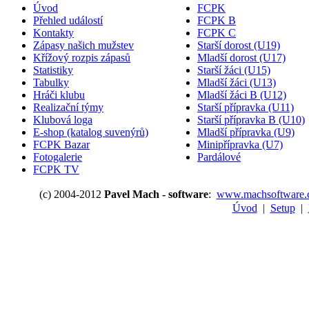
Úvod
FCPK
Přehled událostí
FCPK B
Kontakty
FCPK C
Zápasy našich mužstev
Starší dorost (U19)
Křížový rozpis zápasů
Mladší dorost (U17)
Statistiky
Starší žáci (U15)
Tabulky
Mladší žáci (U13)
Hráči klubu
Mladší žáci B (U12)
Realizační týmy
Starší přípravka (U11)
Klubová loga
Starší přípravka B (U10)
E-shop (katalog suvenýrů)
Mladší přípravka (U9)
FCPK Bazar
Minipřípravka (U7)
Fotogalerie
Pardálové
FCPK TV
(c) 2004-2012
Pavel Mach - software
:
www.machsoftware.
Úvod
|
Setup
|