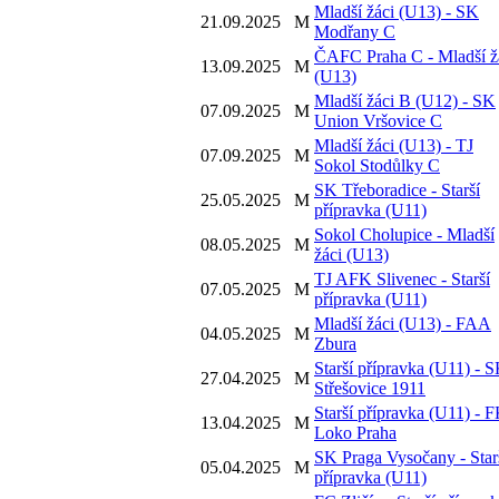
Mladší žáci (U13) - SK
21.09.2025
M
Modřany C
ČAFC Praha C - Mladší ž
13.09.2025
M
(U13)
Mladší žáci B (U12) - SK
07.09.2025
M
Union Vršovice C
Mladší žáci (U13) - TJ
07.09.2025
M
Sokol Stodůlky C
SK Třeboradice - Starší
25.05.2025
M
přípravka (U11)
Sokol Cholupice - Mladší
08.05.2025
M
žáci (U13)
TJ AFK Slivenec - Starší
07.05.2025
M
přípravka (U11)
Mladší žáci (U13) - FAA
04.05.2025
M
Zbura
Starší přípravka (U11) - 
27.04.2025
M
Střešovice 1911
Starší přípravka (U11) - 
13.04.2025
M
Loko Praha
SK Praga Vysočany - Star
05.04.2025
M
přípravka (U11)