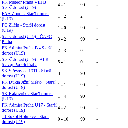
FK Meteor Praha VIII B -
M
4 - 1
90
-
Starší dorost (U19)
FAA Zbura - Starší dorost
M
1 - 2
2
-
(U19)
FC Zličín - Starší dorost
M
1 - 6
90
-
(U19)
Starší dorost (U19) - ČAFC
M
3 - 2
90
-
Praha
FK Admira Praha B - Starší
M
2 - 3
0
-
dorost (U19)
Starší dorost (U19) - AFK
M
5 - 1
0
-
Slavoj Podolí Praha
SK Střešovice 1911 - Starší
M
3 - 1
90
-
dorost (U19)
FK Dukla Jižní Město - Starší
1 - 1
90
-
dorost (U19)
SK Rakovník - Starší dorost
1 - 4
90
-
(U19)
FK Admira Praha U17 - Starší
4 - 2
90
-
dorost (U19)
TJ Sokol Holubice - Starší
0 - 10
90
-
dorost (U19)