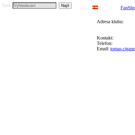
Text:
FanSh
Adresa klubu:
FC Přední Kopan
Ke Goniu 123, 164
Kontakt:
Tomáš Ci
Telefon:
+420 777 
Email:
tomas.cigan