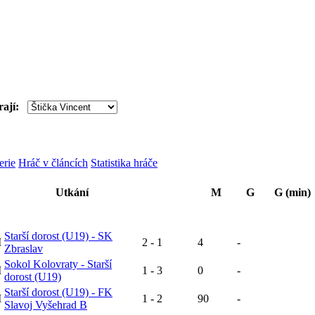
rají:
erie
Hráč v článcích
Statistika hráče
Utkání
M
G
G (min)
Starší dorost (U19) - SK
M
2 - 1
4
-
Zbraslav
Sokol Kolovraty - Starší
M
1 - 3
0
-
dorost (U19)
Starší dorost (U19) - FK
M
1 - 2
90
-
Slavoj Vyšehrad B