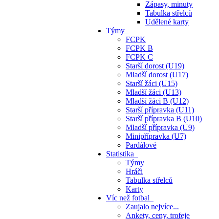
Zápasy, minuty
Tabulka střelců
Udělené karty
Týmy
FCPK
FCPK B
FCPK C
Starší dorost (U19)
Mladší dorost (U17)
Starší žáci (U15)
Mladší žáci (U13)
Mladší žáci B (U12)
Starší přípravka (U11)
Starší přípravka B (U10)
Mladší přípravka (U9)
Minipřípravka (U7)
Pardálové
Statistika
Týmy
Hráči
Tabulka střelců
Karty
Víc než fotbal
Zaujalo nejvíce...
Ankety, ceny, trofeje