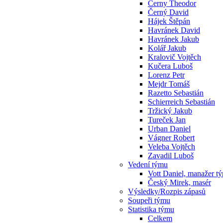
Cerny Theodor
Černý David
Hájek Štěpán
Havránek David
Havránek Jakub
Kolář Jakub
Kralovič Vojtěch
Kučera Luboš
Lorenz Petr
Mejdr Tomáš
Razetto Sebastián
Schierreich Sebastián
Tržický Jakub
Tureček Jan
Urban Daniel
Vágner Robert
Veleba Vojtěch
Zavadil Luboš
Vedení týmu
Vott Daniel, manažer t
Český Mirek, masér
Výsledky/Rozpis zápasů
Soupeři týmu
Statistika týmu
Celkem