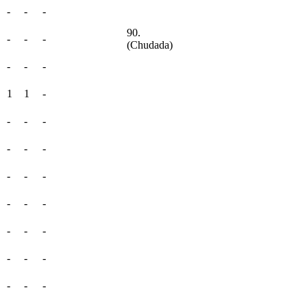
-
-
-
90.
-
-
-
(Chudada)
-
-
-
1
1
-
-
-
-
-
-
-
-
-
-
-
-
-
-
-
-
-
-
-
-
-
-