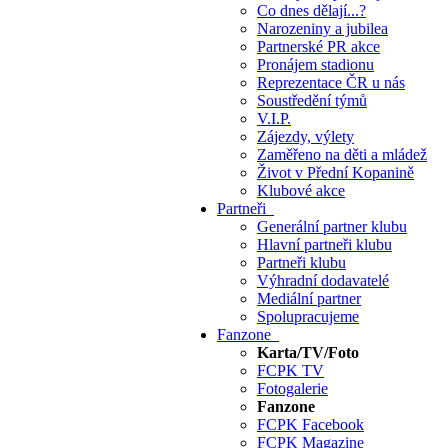
Co dnes dělají...?
Narozeniny a jubilea
Partnerské PR akce
Pronájem stadionu
Reprezentace ČR u nás
Soustředění týmů
V.I.P.
Zájezdy, výlety
Zaměřeno na děti a mládež
Život v Přední Kopanině
Klubové akce
Partneři
Generální partner klubu
Hlavní partneři klubu
Partneři klubu
Výhradní dodavatelé
Mediální partner
Spolupracujeme
Fanzone
Karta/TV/Foto
FCPK TV
Fotogalerie
Fanzone
FCPK Facebook
FCPK Magazine