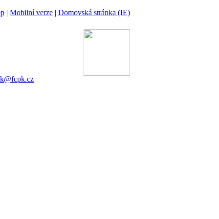
op
|
Mobilní verze
|
Domovská stránka (IE)
ina
 00 Praha 6
gánek
753 545
ek@fcpk.cz