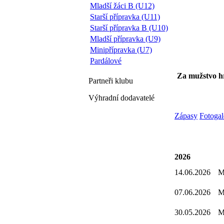
Mladší žáci B (U12)
Starší přípravka (U11)
Starší přípravka B (U10)
Mladší přípravka (U9)
Minipřípravka (U7)
Pardálové
Za mužstvo h
Partneři
klubu
Výhradní dodavatelé
Zápasy
Fotogal
2026
14.06.2026
07.06.2026
30.05.2026