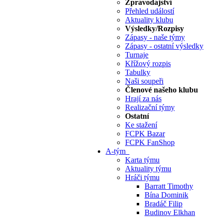
Zpravodajství
Přehled událostí
Aktuality klubu
Výsledky/Rozpisy
Zápasy - naše týmy
Zápasy - ostatní výsledky
Turnaje
Křížový rozpis
Tabulky
Naši soupeři
Členové našeho klubu
Hrají za nás
Realizační týmy
Ostatní
Ke stažení
FCPK Bazar
FCPK FanShop
A-tým
Karta týmu
Aktuality týmu
Hráči týmu
Barratt Timothy
Bína Dominik
Bradáč Filip
Budinov Elkhan