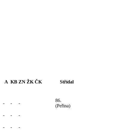
A
KB
ZN
ŽK
ČK
Střídal
86.
-
-
-
(Peřina)
-
-
-
-
-
-