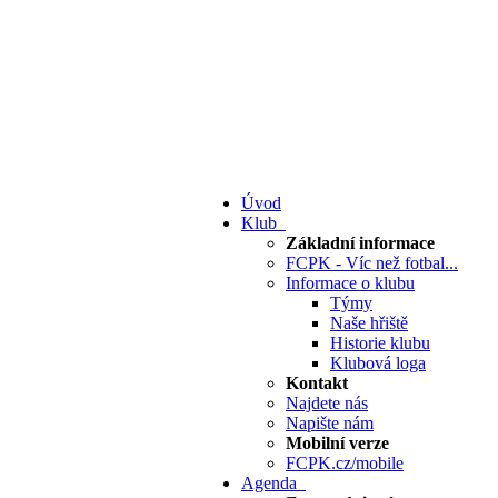
Úvod
Klub
Základní informace
FCPK - Víc než fotbal...
Informace o klubu
Týmy
Naše hřiště
Historie klubu
Klubová loga
Kontakt
Najdete nás
Napište nám
Mobilní verze
FCPK.cz/mobile
Agenda