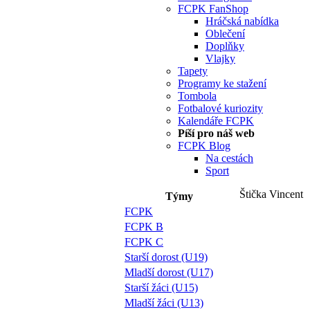
FCPK FanShop
Hráčská nabídka
Oblečení
Doplňky
Vlajky
Tapety
Programy ke stažení
Tombola
Fotbalové kuriozity
Kalendáře FCPK
Píší pro náš web
FCPK Blog
Na cestách
Sport
Štička Vincent
Týmy
FCPK
FCPK B
FCPK C
Starší dorost (U19)
Mladší dorost (U17)
Starší žáci (U15)
Mladší žáci (U13)