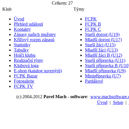
Celkem: 27
Klub
Týmy
Úvod
FCPK
Přehled událostí
FCPK B
Kontakty
FCPK C
Zápasy našich mužstev
Starší dorost (U19)
Křížový rozpis zápasů
Mladší dorost (U17)
Statistiky
Starší žáci (U15)
Tabulky
Mladší žáci (U13)
Hráči klubu
Mladší žáci B (U12)
Realizační týmy
Starší přípravka (U11)
Klubová loga
Starší přípravka B (U10
E-shop (katalog suvenýrů)
Mladší přípravka (U9)
FCPK Bazar
Minipřípravka (U7)
Fotogalerie
Pardálové
FCPK TV
(c) 2004-2012
Pavel Mach - software
:
www.machsoftware.
Úvod
|
Setup
|