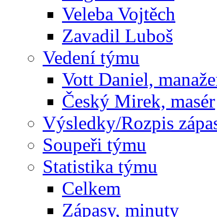
Veleba Vojtěch
Zavadil Luboš
Vedení týmu
Vott Daniel, manaže
Český Mirek, masér
Výsledky/Rozpis zápa
Soupeři týmu
Statistika týmu
Celkem
Zápasy, minuty