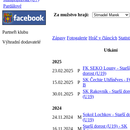
Pardálové
Za mužstvo hrají:
Partneři
klubu
Zápasy
Fotogalerie
Hráč v článcích
Statis
Výhradní dodavatelé
Utkání
2025
FK SEKO Louny - Starší
23.02.2025
P
dorost (U19)
SK Čechie Uhříněves - 
15.02.2025
P
B
SK Rakovník - Starší dor
30.01.2025
P
(U19)
2024
Sokol Lochkov - Starší do
24.11.2024
M
(U19)
Starší dorost (U19) - SK
16.11.2024
M