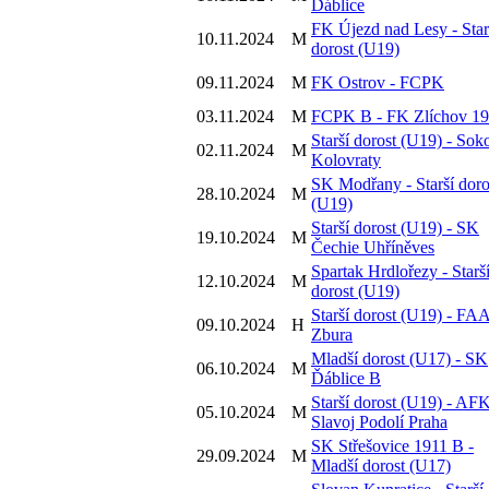
Ďáblice
FK Újezd nad Lesy - Star
10.11.2024
M
dorost (U19)
09.11.2024
M
FK Ostrov - FCPK
03.11.2024
M
FCPK B - FK Zlíchov 1
Starší dorost (U19) - Sok
02.11.2024
M
Kolovraty
SK Modřany - Starší doro
28.10.2024
M
(U19)
Starší dorost (U19) - SK
19.10.2024
M
Čechie Uhříněves
Spartak Hrdlořezy - Starš
12.10.2024
M
dorost (U19)
Starší dorost (U19) - FA
09.10.2024
H
Zbura
Mladší dorost (U17) - SK
06.10.2024
M
Ďáblice B
Starší dorost (U19) - AF
05.10.2024
M
Slavoj Podolí Praha
SK Střešovice 1911 B -
29.09.2024
M
Mladší dorost (U17)