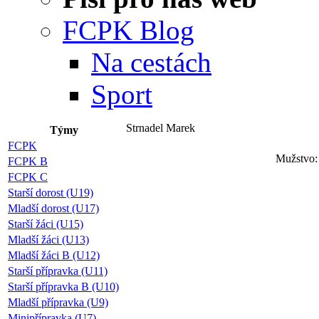
FCPK Blog
Na cestách
Sport
Strnadel Marek
Týmy
FCPK
Mužstvo:
FCPK B
FCPK C
Starší dorost (U19)
Mladší dorost (U17)
Starší žáci (U15)
Mladší žáci (U13)
Mladší žáci B (U12)
Starší přípravka (U11)
Starší přípravka B (U10)
Mladší přípravka (U9)
Minipřípravka (U7)