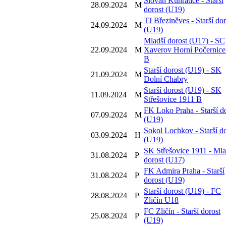
Slovan Kunratice - Starší
28.09.2024
M
dorost (U19)
TJ Březiněves - Starší dor
24.09.2024
M
(U19)
Mladší dorost (U17) - SC
22.09.2024
M
Xaverov Horní Počernice 
B
Starší dorost (U19) - SK
21.09.2024
M
Dolní Chabry
Starší dorost (U19) - SK
11.09.2024
M
Střešovice 1911 B
FK Loko Praha - Starší d
07.09.2024
M
(U19)
Sokol Lochkov - Starší do
03.09.2024
H
(U19)
SK Střešovice 1911 - Mla
31.08.2024
P
dorost (U17)
FK Admira Praha - Starší
31.08.2024
P
dorost (U19)
Starší dorost (U19) - FC
28.08.2024
P
Zličín U18
FC Zličín - Starší dorost
25.08.2024
P
(U19)