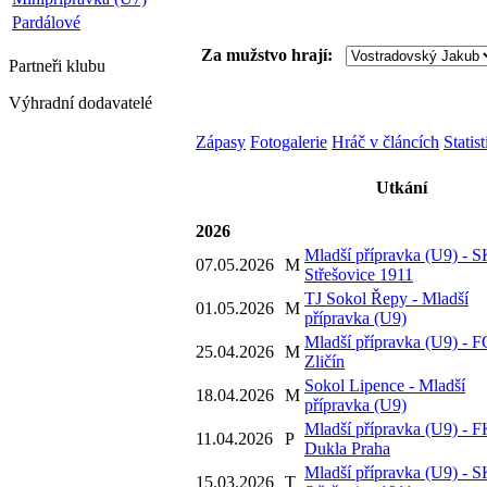
Pardálové
Za mužstvo hrají:
Partneři
klubu
Výhradní dodavatelé
Zápasy
Fotogalerie
Hráč v článcích
Statis
Utkání
2026
Mladší přípravka (U9) - 
07.05.2026
M
Střešovice 1911
TJ Sokol Řepy - Mladší
01.05.2026
M
přípravka (U9)
Mladší přípravka (U9) - F
25.04.2026
M
Zličín
Sokol Lipence - Mladší
18.04.2026
M
přípravka (U9)
Mladší přípravka (U9) - 
11.04.2026
P
Dukla Praha
Mladší přípravka (U9) - 
15.03.2026
T