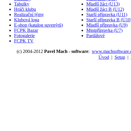
Tabulky
Mladší žáci (U13)
Hráči klubu
Mladší žáci B (U12)
Realizační týmy
Starší přípravka (U11)
Klubová loga
Starší přípravka B (U10
E-shop (katalog suvenýrů)
Mladší přípravka (U9)
FCPK Bazar
Minipřípravka (U7)
Fotogalerie
Pardálové
FCPK TV
(c) 2004-2012
Pavel Mach - software
:
www.machsoftware.
Úvod
|
Setup
|