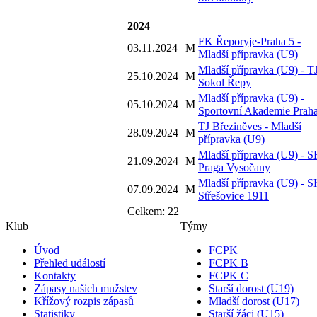
2024
FK Řeporyje-Praha 5 -
03.11.2024
M
Mladší přípravka (U9)
Mladší přípravka (U9) - T
25.10.2024
M
Sokol Řepy
Mladší přípravka (U9) -
05.10.2024
M
Sportovní Akademie Prah
TJ Březiněves - Mladší
28.09.2024
M
přípravka (U9)
Mladší přípravka (U9) - 
21.09.2024
M
Praga Vysočany
Mladší přípravka (U9) - 
07.09.2024
M
Střešovice 1911
Celkem: 22
Klub
Týmy
Úvod
FCPK
Přehled událostí
FCPK B
Kontakty
FCPK C
Zápasy našich mužstev
Starší dorost (U19)
Křížový rozpis zápasů
Mladší dorost (U17)
Statistiky
Starší žáci (U15)