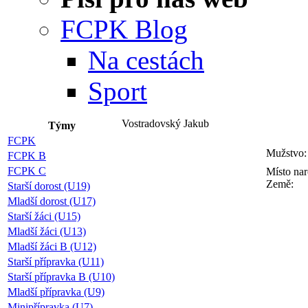
FCPK Blog
Na cestách
Sport
Vostradovský Jakub
Týmy
FCPK
Mužstvo:
FCPK B
FCPK C
Místo nar
Země:
Starší dorost (U19)
Mladší dorost (U17)
Starší žáci (U15)
Mladší žáci (U13)
Mladší žáci B (U12)
Starší přípravka (U11)
Starší přípravka B (U10)
Mladší přípravka (U9)
Minipřípravka (U7)