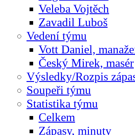
Veleba Vojtěch
Zavadil Luboš
Vedení týmu
Vott Daniel, manaže
Český Mirek, masér
Výsledky/Rozpis zápa
Soupeři týmu
Statistika týmu
Celkem
Zápasy, minuty