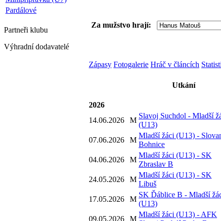
Pardálové
Za mužstvo hrají:
Partneři
klubu
Výhradní dodavatelé
Zápasy
Fotogalerie
Hráč v článcích
Statis
Utkání
2026
Slavoj Suchdol - Mladší ž
14.06.2026
M
(U13)
Mladší žáci (U13) - Slova
07.06.2026
M
Bohnice
Mladší žáci (U13) - SK
04.06.2026
M
Zbraslav B
Mladší žáci (U13) - SK
24.05.2026
M
Libuš
SK Ďáblice B - Mladší žá
17.05.2026
M
(U13)
Mladší žáci (U13) - AFK
09.05.2026
M