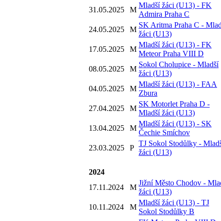
Mladší žáci (U13) - FK
31.05.2025
M
Admira Praha C
SK Aritma Praha C - Mlad
24.05.2025
M
žáci (U13)
Mladší žáci (U13) - FK
17.05.2025
M
Meteor Praha VIII D
Sokol Cholupice - Mladší
08.05.2025
M
žáci (U13)
Mladší žáci (U13) - FAA
04.05.2025
M
Zbura
SK Motorlet Praha D -
27.04.2025
M
Mladší žáci (U13)
Mladší žáci (U13) - SK
13.04.2025
M
Čechie Smíchov
TJ Sokol Stodůlky - Mlad
23.03.2025
P
žáci (U13)
2024
Jižní Město Chodov - Mla
17.11.2024
M
žáci (U13)
Mladší žáci (U13) - TJ
10.11.2024
M
Sokol Stodůlky B