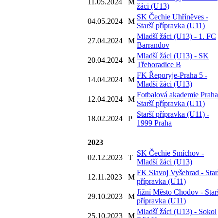
11.05.2024
M
žáci (U13)
SK Čechie Uhříněves -
04.05.2024
M
Starší přípravka (U11)
Mladší žáci (U13) - 1. FC
27.04.2024
M
Barrandov
Mladší žáci (U13) - SK
20.04.2024
M
Třeboradice B
FK Řeporyje-Praha 5 -
14.04.2024
M
Mladší žáci (U13)
Fotbalová akademie Praha
12.04.2024
M
Starší přípravka (U11)
Starší přípravka (U11) -
18.02.2024
P
1999 Praha
2023
SK Čechie Smíchov -
02.12.2023
T
Mladší žáci (U13)
FK Slavoj Vyšehrad - Star
12.11.2023
M
přípravka (U11)
Jižní Město Chodov - Star
29.10.2023
M
přípravka (U11)
Mladší žáci (U13) - Sokol
25.10.2023
M