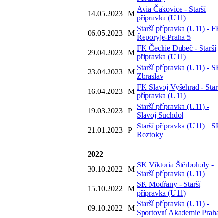
Avia Čakovice - Starší
14.05.2023
M
přípravka (U11)
Starší přípravka (U11) - 
06.05.2023
M
Řeporyje-Praha 5
FK Čechie Dubeč - Starší
29.04.2023
M
přípravka (U11)
Starší přípravka (U11) - 
23.04.2023
M
Zbraslav
FK Slavoj Vyšehrad - Star
16.04.2023
M
přípravka (U11)
Starší přípravka (U11) -
19.03.2023
P
Slavoj Suchdol
Starší přípravka (U11) - 
21.01.2023
P
Roztoky
2022
SK Viktoria Štěrboholy -
30.10.2022
M
Starší přípravka (U11)
SK Modřany - Starší
15.10.2022
M
přípravka (U11)
Starší přípravka (U11) -
09.10.2022
M
Sportovní Akademie Prah