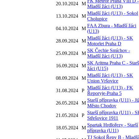
FK Meteor Praha VIII D -
20.10.2024
M
Mladší žáci (U13)
Mladší žáci (U13) - Sokol
13.10.2024
M
Cholupice
FAA Zbura - Mladší žáci
04.10.2024
M
(U13)
Mladší žáci (U13) - SK
28.09.2024
M
Motorlet Praha D
SK Čechie Smíchov -
25.09.2024
M
Mladší žáci (U13)
SK Aritma Praha C - Starš
16.09.2024
M
žáci (U15)
Mladší žáci (U13) - SK
08.09.2024
M
Union Vršovice
Mladší žáci (U13) - FK
31.08.2024
P
Řeporyje-Praha 5
Starší přípravka (U11) - Ji
26.05.2024
M
Město Chodov
Starší přípravka (U11) - 
21.05.2024
P
Střešovice 1911
Spartak Hrdlořezy - Starší
18.05.2024
M
přípravka (U11)
TJ Sokol Řepy B - Mladší