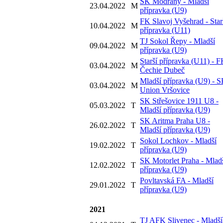
SK Modřany - Mladší
23.04.2022
M
přípravka (U9)
FK Slavoj Vyšehrad - Star
10.04.2022
M
přípravka (U11)
TJ Sokol Řepy - Mladší
09.04.2022
M
přípravka (U9)
Starší přípravka (U11) - 
03.04.2022
M
Čechie Dubeč
Mladší přípravka (U9) - 
03.04.2022
M
Union Vršovice
SK Střešovice 1911 U8 -
05.03.2022
T
Mladší přípravka (U9)
SK Aritma Praha U8 -
26.02.2022
T
Mladší přípravka (U9)
Sokol Lochkov - Mladší
19.02.2022
T
přípravka (U9)
SK Motorlet Praha - Mlad
12.02.2022
T
přípravka (U9)
Povltavská FA - Mladší
29.01.2022
T
přípravka (U9)
2021
TJ AFK Slivenec - Mladší