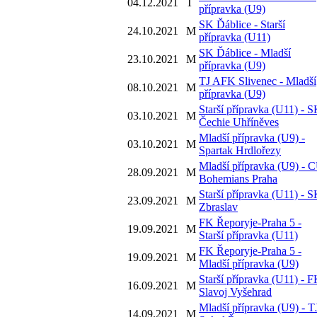
04.12.2021
T
přípravka (U9)
SK Ďáblice - Starší
24.10.2021
M
přípravka (U11)
SK Ďáblice - Mladší
23.10.2021
M
přípravka (U9)
TJ AFK Slivenec - Mladší
08.10.2021
M
přípravka (U9)
Starší přípravka (U11) - 
03.10.2021
M
Čechie Uhříněves
Mladší přípravka (U9) -
03.10.2021
M
Spartak Hrdlořezy
Mladší přípravka (U9) - 
28.09.2021
M
Bohemians Praha
Starší přípravka (U11) - 
23.09.2021
M
Zbraslav
FK Řeporyje-Praha 5 -
19.09.2021
M
Starší přípravka (U11)
FK Řeporyje-Praha 5 -
19.09.2021
M
Mladší přípravka (U9)
Starší přípravka (U11) - 
16.09.2021
M
Slavoj Vyšehrad
Mladší přípravka (U9) - T
14.09.2021
M