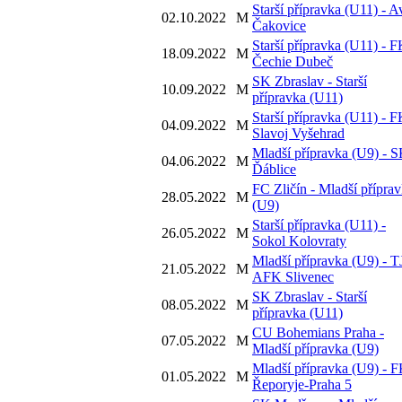
Starší přípravka (U11) - A
02.10.2022
M
Čakovice
Starší přípravka (U11) - 
18.09.2022
M
Čechie Dubeč
SK Zbraslav - Starší
10.09.2022
M
přípravka (U11)
Starší přípravka (U11) - 
04.09.2022
M
Slavoj Vyšehrad
Mladší přípravka (U9) - 
04.06.2022
M
Ďáblice
FC Zličín - Mladší přípra
28.05.2022
M
(U9)
Starší přípravka (U11) -
26.05.2022
M
Sokol Kolovraty
Mladší přípravka (U9) - T
21.05.2022
M
AFK Slivenec
SK Zbraslav - Starší
08.05.2022
M
přípravka (U11)
CU Bohemians Praha -
07.05.2022
M
Mladší přípravka (U9)
Mladší přípravka (U9) - 
01.05.2022
M
Řeporyje-Praha 5