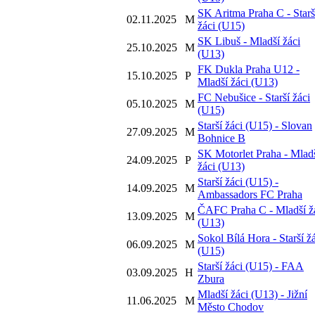
SK Aritma Praha C - Starš
02.11.2025
M
žáci (U15)
SK Libuš - Mladší žáci
25.10.2025
M
(U13)
FK Dukla Praha U12 -
15.10.2025
P
Mladší žáci (U13)
FC Nebušice - Starší žáci
05.10.2025
M
(U15)
Starší žáci (U15) - Slovan
27.09.2025
M
Bohnice B
SK Motorlet Praha - Mlad
24.09.2025
P
žáci (U13)
Starší žáci (U15) -
14.09.2025
M
Ambassadors FC Praha
ČAFC Praha C - Mladší ž
13.09.2025
M
(U13)
Sokol Bílá Hora - Starší ž
06.09.2025
M
(U15)
Starší žáci (U15) - FAA
03.09.2025
H
Zbura
Mladší žáci (U13) - Jižní
11.06.2025
M
Město Chodov