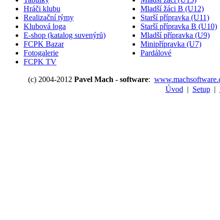
Hráči klubu
Mladší žáci B (U12)
Realizační týmy
Starší přípravka (U11)
Klubová loga
Starší přípravka B (U10)
E-shop (katalog suvenýrů)
Mladší přípravka (U9)
FCPK Bazar
Minipřípravka (U7)
Fotogalerie
Pardálové
FCPK TV
(c) 2004-2012
Pavel Mach - software
:
www.machsoftware.
Úvod
|
Setup
|