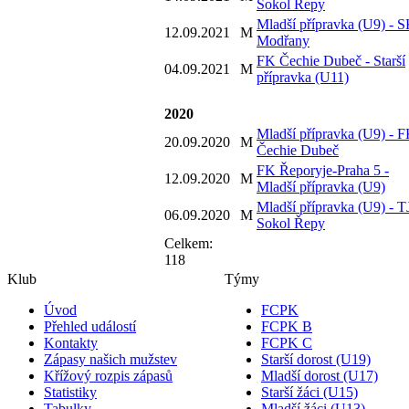
Sokol Řepy
Mladší přípravka (U9) - 
12.09.2021
M
Modřany
FK Čechie Dubeč - Starší
04.09.2021
M
přípravka (U11)
2020
Mladší přípravka (U9) - 
20.09.2020
M
Čechie Dubeč
FK Řeporyje-Praha 5 -
12.09.2020
M
Mladší přípravka (U9)
Mladší přípravka (U9) - T
06.09.2020
M
Sokol Řepy
Celkem:
118
Klub
Týmy
Úvod
FCPK
Přehled událostí
FCPK B
Kontakty
FCPK C
Zápasy našich mužstev
Starší dorost (U19)
Křížový rozpis zápasů
Mladší dorost (U17)
Statistiky
Starší žáci (U15)
Tabulky
Mladší žáci (U13)