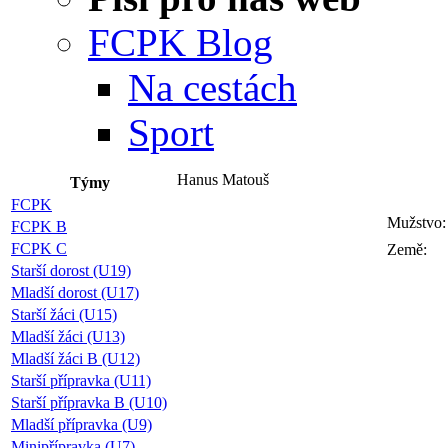
FCPK Blog
Na cestách
Sport
Hanus Matouš
Týmy
FCPK
Mužstvo:
FCPK B
FCPK C
Země:
Starší dorost (U19)
Mladší dorost (U17)
Starší žáci (U15)
Mladší žáci (U13)
Mladší žáci B (U12)
Starší přípravka (U11)
Starší přípravka B (U10)
Mladší přípravka (U9)
Minipřípravka (U7)