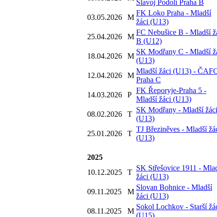
Slavoj Podolí Praha B
FK Loko Praha - Mladší
03.05.2026
M
žáci (U13)
FC Nebušice B - Mladší ž
25.04.2026
M
B (U12)
SK Modřany C - Mladší ž
18.04.2026
M
(U13)
Mladší žáci (U13) - ČAF
12.04.2026
M
Praha C
FK Řeporyje-Praha 5 -
14.03.2026
P
Mladší žáci (U13)
SK Modřany - Mladší žác
08.02.2026
T
(U13)
TJ Březiněves - Mladší žá
25.01.2026
T
(U13)
2025
SK Střešovice 1911 - Mla
10.12.2025
T
žáci (U13)
Slovan Bohnice - Mladší
09.11.2025
M
žáci (U13)
Sokol Lochkov - Starší žá
08.11.2025
M
(U15)