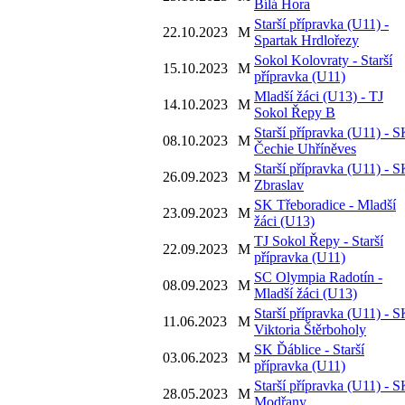
Bílá Hora
Starší přípravka (U11) -
22.10.2023
M
Spartak Hrdlořezy
Sokol Kolovraty - Starší
15.10.2023
M
přípravka (U11)
Mladší žáci (U13) - TJ
14.10.2023
M
Sokol Řepy B
Starší přípravka (U11) - 
08.10.2023
M
Čechie Uhříněves
Starší přípravka (U11) - 
26.09.2023
M
Zbraslav
SK Třeboradice - Mladší
23.09.2023
M
žáci (U13)
TJ Sokol Řepy - Starší
22.09.2023
M
přípravka (U11)
SC Olympia Radotín -
08.09.2023
M
Mladší žáci (U13)
Starší přípravka (U11) - 
11.06.2023
M
Viktoria Štěrboholy
SK Ďáblice - Starší
03.06.2023
M
přípravka (U11)
Starší přípravka (U11) - 
28.05.2023
M
Modřany