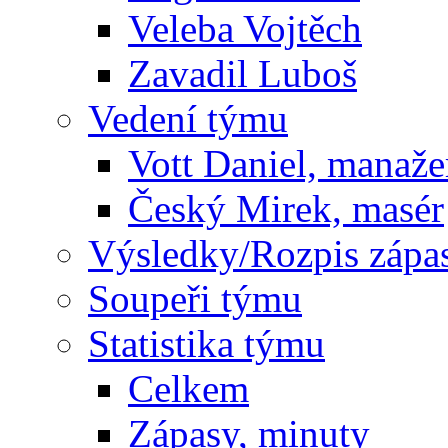
Veleba Vojtěch
Zavadil Luboš
Vedení týmu
Vott Daniel, manaže
Český Mirek, masér
Výsledky/Rozpis zápa
Soupeři týmu
Statistika týmu
Celkem
Zápasy, minuty