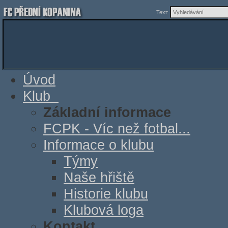
Text:
Úvod
Klub
Základní informace
FCPK - Víc než fotbal...
Informace o klubu
Týmy
Naše hřiště
Historie klubu
Klubová loga
Kontakt