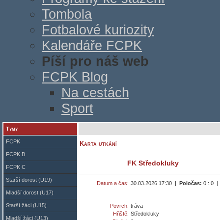
Tombola
Fotbalové kuriozity
Kalendáře FCPK
Píší pro náš web
FCPK Blog
Na cestách
Sport
Týmy
FCPK
Karta utkání
FCPK B
FK Středokluky
FCPK C
Starší dorost (U19)
Datum a čas:
30.03.2026 17:30 |
Poločas:
0 : 0 
Mladší dorost (U17)
Starší žáci (U15)
Povrch:
tráva
Hřiště:
Středokluky
Mladší žáci (U13)