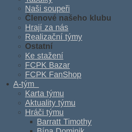
Naši soupeři
Členové našeho klubu
Hrají za nás
Realizační týmy
Ostatní
Ke stažení
FCPK Bazar
FCPK FanShop
A-tým
Karta týmu
Aktuality týmu
Hráči týmu
Barratt Timothy
Bína Dominik