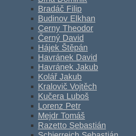
Bradáč Filip
Budinov Elkhan
Cerny Theodor
Černý David
Hájek Štěpán
Havránek David
Havránek Jakub
Kolář Jakub
Kralovič Vojtěch
Kučera Luboš
Lorenz Petr
Mejdr Tomáš
Razetto Sebastián
Schierreich Sebastián