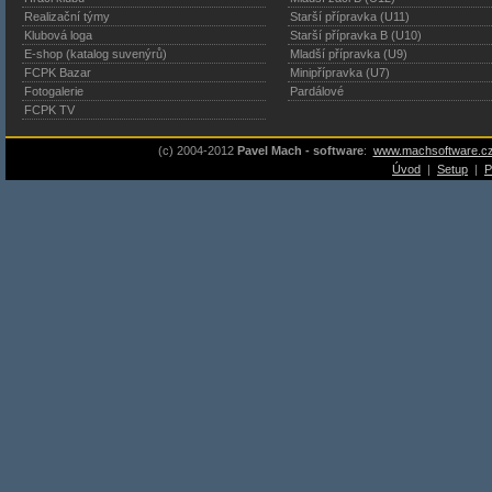
Realizační týmy
Starší přípravka (U11)
Klubová loga
Starší přípravka B (U10)
E-shop (katalog suvenýrů)
Mladší přípravka (U9)
FCPK Bazar
Minipřípravka (U7)
Fotogalerie
Pardálové
FCPK TV
(c) 2004-2012
Pavel Mach - software
:
www.machsoftware.c
Úvod
|
Setup
|
P