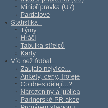
Minipřípravka (U7)
Pardálové
Statistika
Týmy
Hráči
Tabulka střelců
Karty
Víc než fotbal
Zaujalo nejvíce...
Ankety, ceny, trofeje
Co dnes dělají...?
Narozeniny a jubilea
Partnerské PR akce
Pronájem stadionu