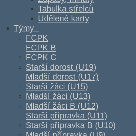
Tabulka střelců
Udělené karty
Týmy
FCPK
FCPK B
FCPK C
Starší dorost (U19)
Mladší dorost (U17)
Starší žáci (U15)
Mladší žáci (U13)
Mladší žáci B (U12)
Starší přípravka (U11)
Starší přípravka B (U10)
Mladší přípravka (U9)