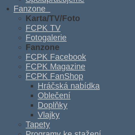
Fanzone
Karta/TV/Foto
FCPK TV
Fotogalerie
Fanzone
FCPK Facebook
FCPK Magazine
FCPK FanShop
Hráčská nabídka
Oblečení
Doplňky
Vlajky
Tapety
Programy ke stažení