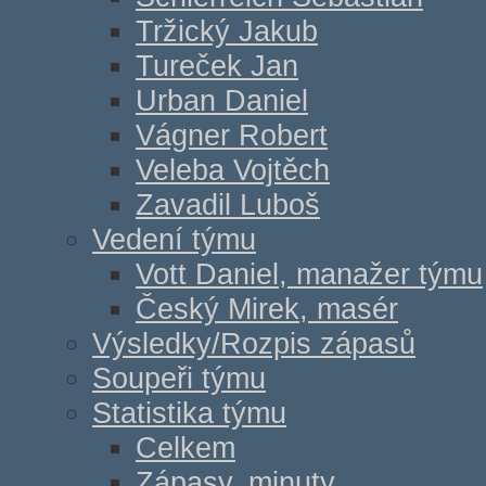
Tržický Jakub
Tureček Jan
Urban Daniel
Vágner Robert
Veleba Vojtěch
Zavadil Luboš
Vedení týmu
Vott Daniel, manažer týmu
Český Mirek, masér
Výsledky/Rozpis zápasů
Soupeři týmu
Statistika týmu
Celkem
Zápasy, minuty