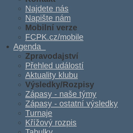
Najdete nás
Napište nám
Mobilní verze
FCPK.cz/mobile
Agenda
Zpravodajství
Přehled událostí
Aktuality klubu
Výsledky/Rozpisy
Zápasy - naše týmy
Zápasy - ostatní výsledky
Turnaje
Křížový rozpis
Tabulky