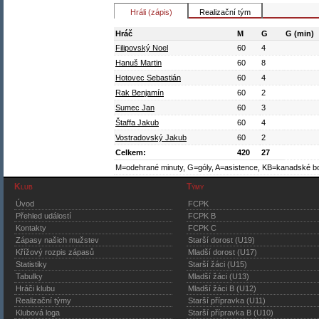
Hráli (zápis)
Realizační tým
Hráč
M
G
G (min)
Filipovský Noel
60
4
Hanuš Martin
60
8
Hotovec Sebastián
60
4
Rak Benjamín
60
2
Sumec Jan
60
3
Štaffa Jakub
60
4
Vostradovský Jakub
60
2
Celkem:
420
27
M=odehrané minuty, G=góly, A=asistence, KB=kanadské b
Klub
Týmy
Úvod
FCPK
Přehled událostí
FCPK B
Kontakty
FCPK C
Zápasy našich mužstev
Starší dorost (U19)
Křížový rozpis zápasů
Mladší dorost (U17)
Statistiky
Starší žáci (U15)
Tabulky
Mladší žáci (U13)
Hráči klubu
Mladší žáci B (U12)
Realizační týmy
Starší přípravka (U11)
Klubová loga
Starší přípravka B (U10)