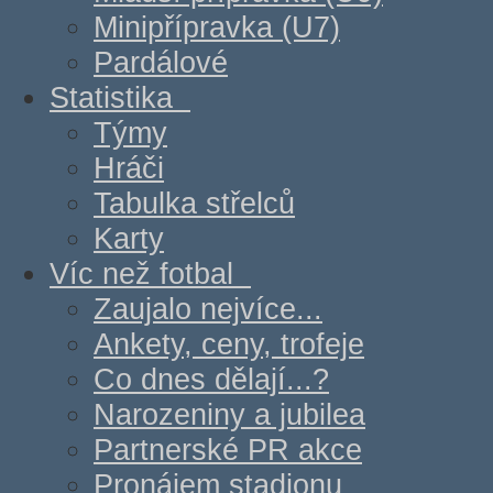
Minipřípravka (U7)
Pardálové
Statistika
Týmy
Hráči
Tabulka střelců
Karty
Víc než fotbal
Zaujalo nejvíce...
Ankety, ceny, trofeje
Co dnes dělají...?
Narozeniny a jubilea
Partnerské PR akce
Pronájem stadionu