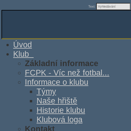
Text:
Úvod
Klub
Základní informace
FCPK - Víc než fotbal...
Informace o klubu
Týmy
Naše hřiště
Historie klubu
Klubová loga
Kontakt