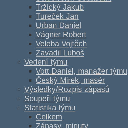
Tržický Jakub
Tureček Jan
Urban Daniel
Vágner Robert
Veleba Vojtěch
Zavadil Luboš
Vedení týmu
Vott Daniel, manažer týmu
Český Mirek, masér
Výsledky/Rozpis zápasů
Soupeři týmu
Statistika týmu
Celkem
Zápasy, minuty