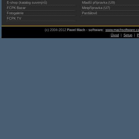
E-shop (katalog suvenýrů)
Mladší přípravka (U9)
FCPK Bazar
Minipřípravka (U7)
Fotogalerie
Pardálové
FCPK TV
(c) 2004-2012
Pavel Mach - software
:
www.machsoftware.c
Úvod
|
Setup
|
P