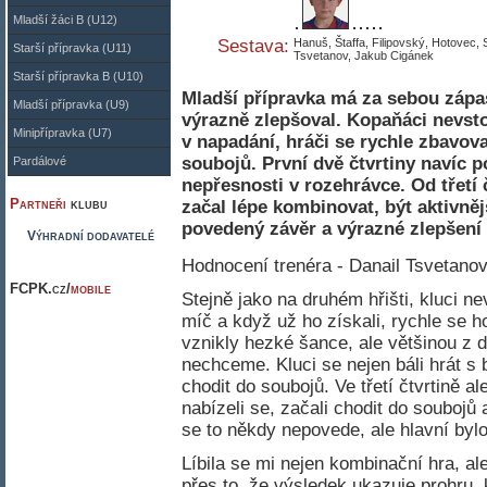
Mladší žáci B (U12)
Sestava:
Hanuš, Štaffa, Filipovský, Hotovec,
Starší přípravka (U11)
Tsvetanov, Jakub Cigánek
Starší přípravka B (U10)
Mladší přípravka má za sebou zápa
Mladší přípravka (U9)
výrazně zlepšoval. Kopaňáci nevsto
Minipřípravka (U7)
v napadání, hráči se rychle zbavoval
soubojů. První dvě čtvrtiny navíc 
Pardálové
nepřesnosti v rozehrávce. Od třetí 
Partneři
klubu
začal lépe kombinovat, být aktivnějš
povedený závěr a výrazné zlepšení
Výhradní dodavatelé
Hodnocení trenéra - Danail Tsvetano
FCPK.cz/
mobile
Stejně jako na druhém hřišti, kluci ne
míč a když už ho získali, rychle se h
vznikly hezké šance, ale většinou z 
nechceme. Kluci se nejen báli hrát s 
chodit do soubojů. Ve třetí čtvrtině ale
nabízeli se, začali chodit do soubojů
se to někdy nepovede, ale hlavní bylo
Líbila se mi nejen kombinační hra, ale
přes to, že výsledek ukazuje prohru, 