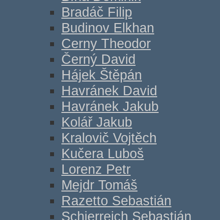
Bradáč Filip
Budinov Elkhan
Cerny Theodor
Černý David
Hájek Štěpán
Havránek David
Havránek Jakub
Kolář Jakub
Kralovič Vojtěch
Kučera Luboš
Lorenz Petr
Mejdr Tomáš
Razetto Sebastián
Schierreich Sebastián