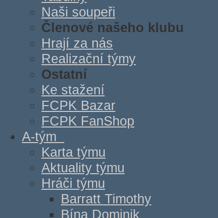
Naši soupeři
Členové našeho klubu
Hrají za nás
Realizační týmy
Ostatní
Ke stažení
FCPK Bazar
FCPK FanShop
A-tým
Karta týmu
Aktuality týmu
Hráči týmu
Barratt Timothy
Bína Dominik