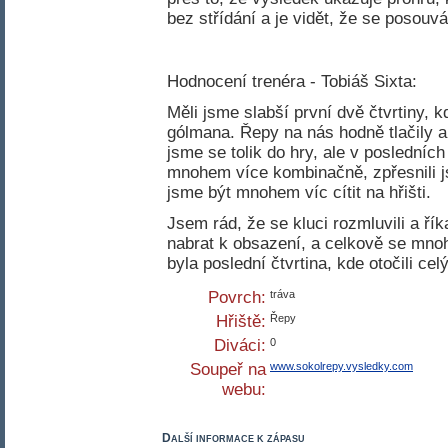
bez střídání a je vidět, že se posouv
Hodnocení trenéra - Tobiáš Sixta:
Měli jsme slabší první dvě čtvrtiny, 
gólmana. Řepy na nás hodně tlačily a 
jsme se tolik do hry, ale v posledních
mnohem více kombinačně, zpřesnili j
jsme být mnohem víc cítit na hřišti.
Jsem rád, že se kluci rozmluvili a řík
nabrat k obsazení, a celkově se mno
byla poslední čtvrtina, kde otočili ce
Povrch:
tráva
Hřiště:
Řepy
Diváci:
0
Soupeř na
www.sokolrepy.vysledky.com
webu:
Další informace k zápasu