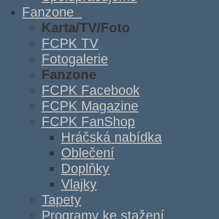
Fanzone
Karta/TV/Foto
FCPK TV
Fotogalerie
Fanzone
FCPK Facebook
FCPK Magazine
FCPK FanShop
Hráčská nabídka
Oblečení
Doplňky
Vlajky
Tapety
Programy ke stažení