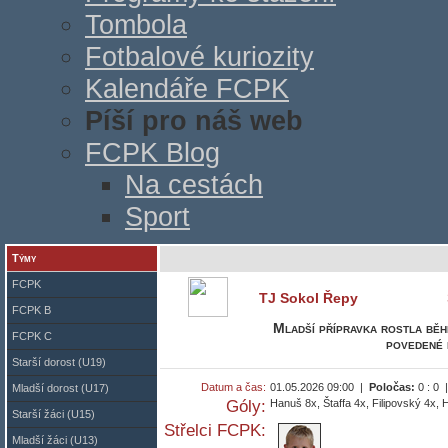
Tombola
Fotbalové kuriozity
Kalendáře FCPK
Píší pro náš web
FCPK Blog
Na cestách
Sport
Týmy
FCPK
TJ Sokol Řepy
FCPK B
Mladší přípravka rostla běh
FCPK C
povedené 
Starší dorost (U19)
Datum a čas:
01.05.2026 09:00 |
Poločas:
0 : 0
Mladší dorost (U17)
Góly:
Hanuš 8x, Štaffa 4x, Filipovský 4x
Starší žáci (U15)
Střelci FCPK:
Mladší žáci (U13)