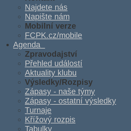
Najdete nás
Napište nám
Mobilní verze
FCPK.cz/mobile
Agenda
Zpravodajství
Přehled událostí
Aktuality klubu
Výsledky/Rozpisy
Zápasy - naše týmy
Zápasy - ostatní výsledky
Turnaje
Křížový rozpis
Tabulky