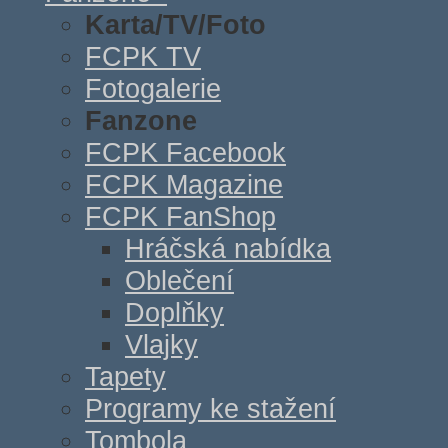
Karta/TV/Foto
FCPK TV
Fotogalerie
Fanzone
FCPK Facebook
FCPK Magazine
FCPK FanShop
Hráčská nabídka
Oblečení
Doplňky
Vlajky
Tapety
Programy ke stažení
Tombola