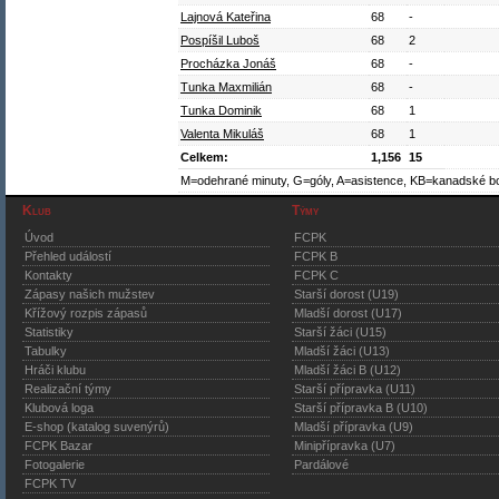
Lajnová Kateřina
68
-
Pospíšil Luboš
68
2
Procházka Jonáš
68
-
Tunka Maxmilián
68
-
Tunka Dominik
68
1
Valenta Mikuláš
68
1
Celkem:
1,156
15
M=odehrané minuty, G=góly, A=asistence, KB=kanadské b
Klub
Týmy
Úvod
FCPK
Přehled událostí
FCPK B
Kontakty
FCPK C
Zápasy našich mužstev
Starší dorost (U19)
Křížový rozpis zápasů
Mladší dorost (U17)
Statistiky
Starší žáci (U15)
Tabulky
Mladší žáci (U13)
Hráči klubu
Mladší žáci B (U12)
Realizační týmy
Starší přípravka (U11)
Klubová loga
Starší přípravka B (U10)
E-shop (katalog suvenýrů)
Mladší přípravka (U9)
FCPK Bazar
Minipřípravka (U7)
Fotogalerie
Pardálové
FCPK TV