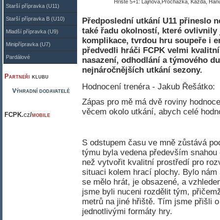
Hřiště 5+1: Lajnová,Procházka, Kazda, Hanu
Starší přípravka (U11)
Starší přípravka B (U10)
Předposlední utkání U11 přineslo ne
také řadu okolností, které ovlivnil
Mladší přípravka (U9)
komplikace, tvrdou hru soupeře i
Minipřípravka (U7)
předvedli hráči FCPK velmi kvalitní
Pardálové
nasazení, odhodlání a týmového du
nejnáročnějších utkání sezony.
Partneři
klubu
Hodnocení trenéra - Jakub Řešátko:
Výhradní dodavatelé
Zápas pro mě má dvě roviny hodnocení
věcem okolo utkání, abych celé hodno
FCPK.cz/
mobile
S odstupem času ve mně zůstává poc
týmu byla vedena především snahou d
než vytvořit kvalitní prostředí pro r
situaci kolem hrací plochy. Bylo nám 
se mělo hrát, je obsazené, a vzhled
jsme byli nuceni rozdělit tým, přiče
metrů na jiné hřiště. Tím jsme přišli
jednotlivými formáty hry.