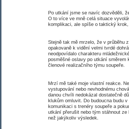
Po utkání jsme se navíc dozvěděli, ž
O to více ve mně celá situace vyvolá
komplikaci, ale spíše o taktický krok,
Stejně tak mě mrzelo, že v průběhu z
opakovaně k vidění velmi tvrdé dohr
neodpovídalo charakteru mládežnické
posměšné oslavy po utkání směrem k 
členové realizačního týmu soupeře.
Mrzí mě také moje vlastní reakce. N
vystupování nebo nevhodnému chování
danou chvíli nedokázal dostatečně dů
klukům omluvit. Do budoucna budu v 
komunikaci s trenéry soupeře a poku
utkání přerušit nebo tým stáhnout ze h
než jakýkoliv výsledek.