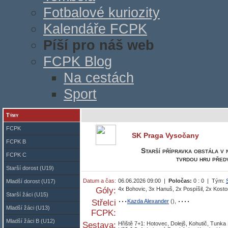
Fotbalové kuriozity
Kalendáře FCPK
Píší pro náš web
FCPK Blog
Na cestách
Sport
Týmy
FCPK
SK Praga Vysočany
FCPK B
Starší přípravka obstála v 
FCPK C
tvrdou hru před
Starší dorost (U19)
Datum a čas:
06.06.2026 09:00 |
Poločas:
0 : 0 | Tým:
Mladší dorost (U17)
Góly:
4x Bohovic, 3x Hanuš, 2x Pospíšil, 2x Kosto
Starší žáci (U15)
Střelci
Kazda Alexander
(),
Mladší žáci (U13)
FCPK:
Mladší žáci B (U12)
Sestava:
Hřiště 7+1: Hotovec, Dolejš, Kohutič, Tunka