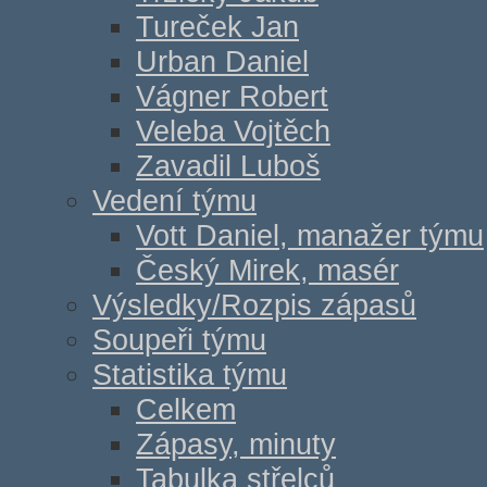
Tureček Jan
Urban Daniel
Vágner Robert
Veleba Vojtěch
Zavadil Luboš
Vedení týmu
Vott Daniel, manažer týmu
Český Mirek, masér
Výsledky/Rozpis zápasů
Soupeři týmu
Statistika týmu
Celkem
Zápasy, minuty
Tabulka střelců