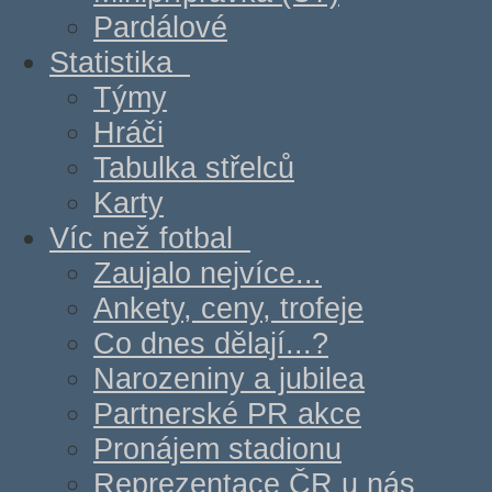
Pardálové
Statistika
Týmy
Hráči
Tabulka střelců
Karty
Víc než fotbal
Zaujalo nejvíce...
Ankety, ceny, trofeje
Co dnes dělají...?
Narozeniny a jubilea
Partnerské PR akce
Pronájem stadionu
Reprezentace ČR u nás