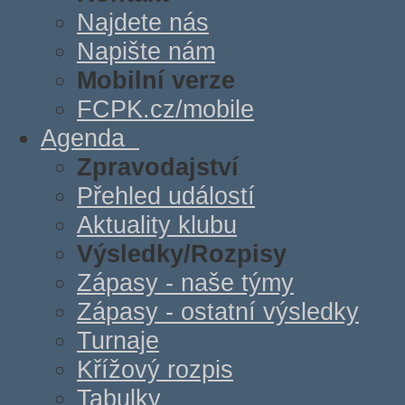
Najdete nás
Napište nám
Mobilní verze
FCPK.cz/mobile
Agenda
Zpravodajství
Přehled událostí
Aktuality klubu
Výsledky/Rozpisy
Zápasy - naše týmy
Zápasy - ostatní výsledky
Turnaje
Křížový rozpis
Tabulky