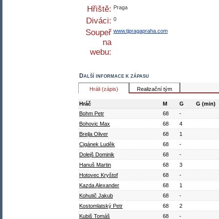
Hřiště:
Praga
Diváci:
0
Soupeř
www.tjpragapraha.com
na
webu:
Další informace k zápasu
Hráli (zápis)
Realizační tým
Hráč
M
G
G (min)
Bohm Petr
68
-
Bohovic Max
68
4
Brejla Oliver
68
1
Cigánek Luděk
68
-
Dolejš Dominik
68
-
Hanuš Martin
68
3
Hotovec Kryštof
68
-
Kazda Alexander
68
1
Kohutič Jakub
68
-
Kostomlatský Petr
68
2
Kubiš Tomáš
68
-