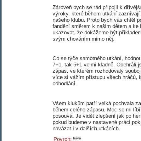
Zároveň bych se rád připojil k dřívěj
výroky, které během utkání zaznívají o
našeho klubu. Proto bych vás chtěl p
fandění směrem k našim dětem a ke 
ukazovat, že dokážeme být příkladem 
svým chováním mimo něj.
Co se týče samotného utkání, hodnot
7+1, tak 5+1 velmi kladně. Odehráli 
zápas, ve kterém rozhodovaly souboje
více si vážím přístupu všech hráčů, k
odhodlání.
Všem klukům patří velká pochvala za 
během celého zápasu. Moc se mi líbí
posouvá. Je vidět zlepšení jak po her
pokud budeme v nastavené práci pok
navázat i v dalších utkáních.
Povrch:
tráva