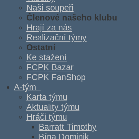
Naši soupeři
Členové našeho klubu
Hrají za nás
Realizační týmy
Ostatní
Ke stažení
FCPK Bazar
FCPK FanShop
A-tým
Karta týmu
Aktuality týmu
Hráči týmu
Barratt Timothy
Bína Dominik