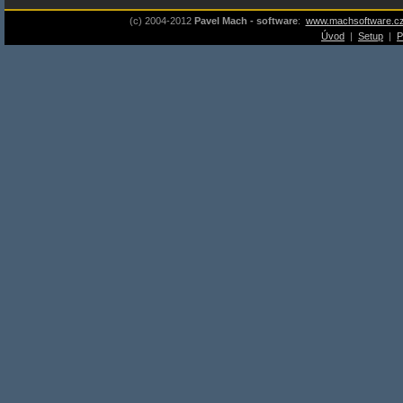
(c) 2004-2012
Pavel Mach - software
:
www.machsoftware.c
Úvod
|
Setup
|
P