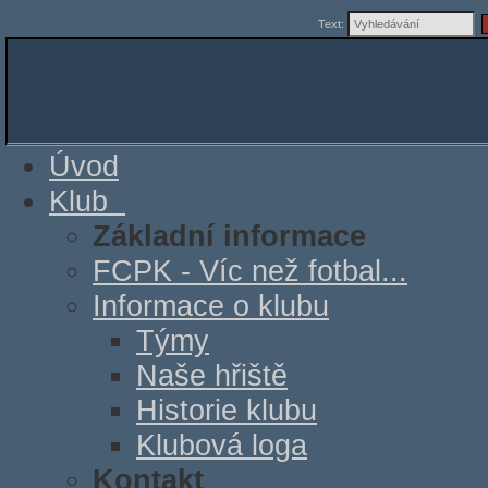
Text:
Úvod
Klub
Základní informace
FCPK - Víc než fotbal...
Informace o klubu
Týmy
Naše hřiště
Historie klubu
Klubová loga
Kontakt