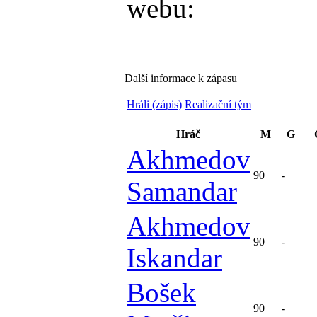
webu:
Další informace k zápasu
Hráli (zápis)
Realizační tým
Hráč
M
G
Akhmedov
90
-
Samandar
Akhmedov
90
-
Iskandar
Bošek
90
-