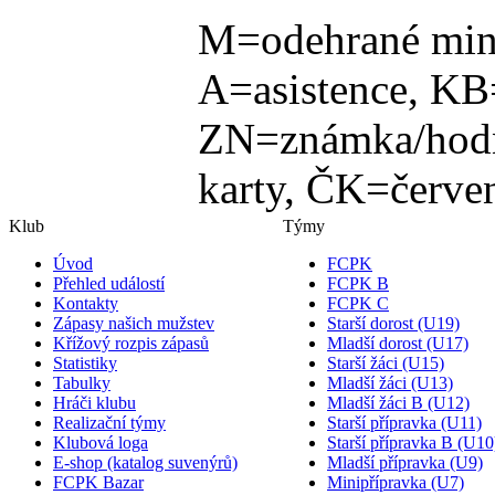
M=odehrané min
A=asistence, KB
ZN=známka/hodn
karty, ČK=červen
Klub
Týmy
Úvod
FCPK
Přehled událostí
FCPK B
Kontakty
FCPK C
Zápasy našich mužstev
Starší dorost (U19)
Křížový rozpis zápasů
Mladší dorost (U17)
Statistiky
Starší žáci (U15)
Tabulky
Mladší žáci (U13)
Hráči klubu
Mladší žáci B (U12)
Realizační týmy
Starší přípravka (U11)
Klubová loga
Starší přípravka B (U10
E-shop (katalog suvenýrů)
Mladší přípravka (U9)
FCPK Bazar
Minipřípravka (U7)