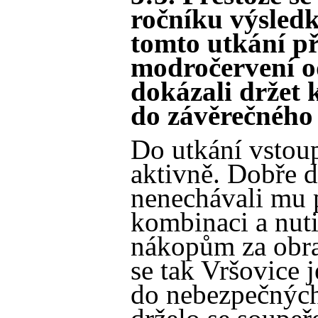
ročníku výsledk
tomto utkání př
modročervení o
dokázali držet 
do závěrečného
Do utkání vstoup
aktivně. Dobře d
nenechávali mu 
kombinaci a nut
nákopům za obra
se tak Vršovice 
do nebezpečných