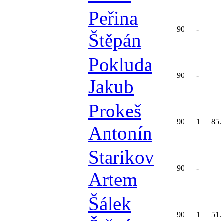
Peřina
90
-
Štěpán
Pokluda
90
-
Jakub
Prokeš
90
1
85
Antonín
Starikov
90
-
Artem
Šálek
90
1
51