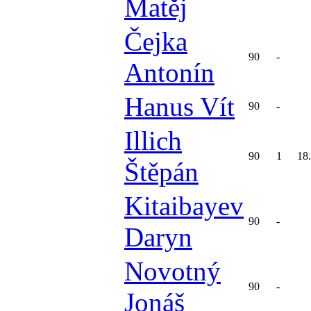
Matěj
Čejka
90
-
Antonín
Hanus Vít
90
-
Illich
90
1
18
Štěpán
Kitaibayev
90
-
Daryn
Novotný
90
-
Jonáš