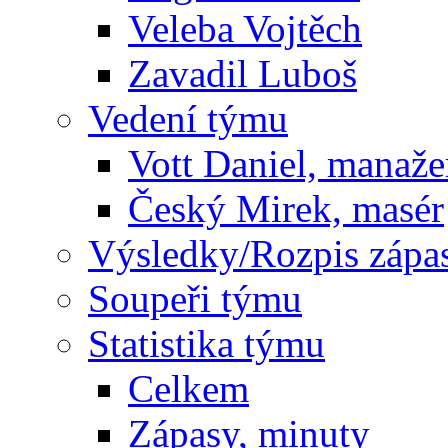
Veleba Vojtěch
Zavadil Luboš
Vedení týmu
Vott Daniel, manaže
Český Mirek, masér
Výsledky/Rozpis zápa
Soupeři týmu
Statistika týmu
Celkem
Zápasy, minuty