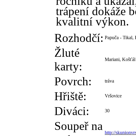
ročníku a ukázal
trápení dokáže b
kvalitní výkon.
Rozhodčí:
Papuča - Tikal, 
Žluté
Mariani, Košťál 
karty:
Povrch:
tráva
Hřiště:
Vršovice
Diváci:
30
Soupeř na
http://skunionv