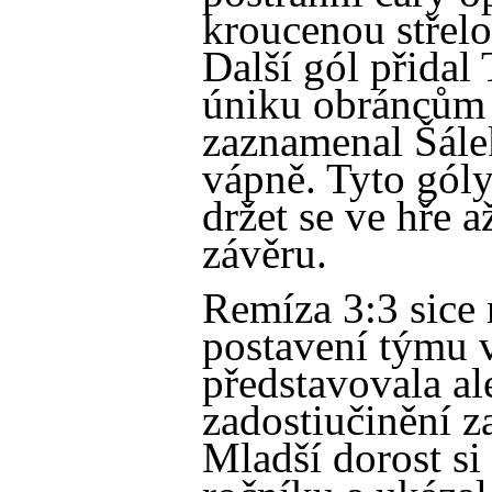
kroucenou střelo
Další gól přidal
úniku obráncům a
zaznamenal Šále
vápně. Tyto gó
držet se ve hře 
závěru.
Remíza 3:3 sice
postavení týmu v
představovala a
zadostiučinění z
Mladší dorost si