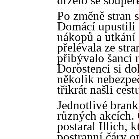
drželo se soupeř
Po změně stran s
Domácí upustili
nákopů a utkání 
přelévala ze stra
přibývalo šancí 
Dorostenci si do
několik nebezpeč
třikrát našli ces
Jednotlivé bran
různých akcích. 
postaral Illich, 
postranní čáry o