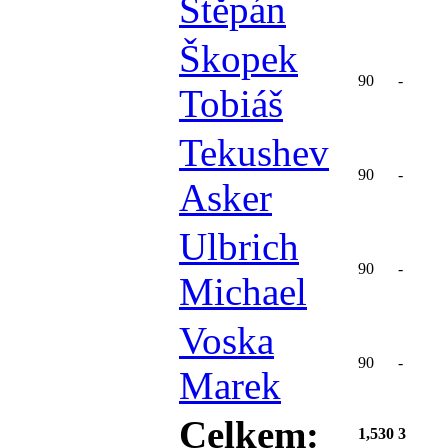
Štěpán
Škopek
90
-
Tobiáš
Tekushev
90
-
Asker
Ulbrich
90
-
Michael
Voska
90
-
Marek
Celkem:
1,530
3