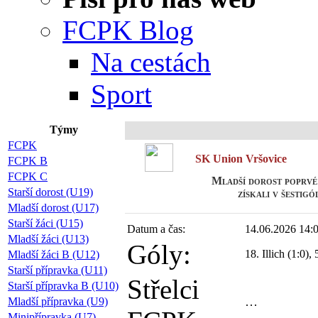
FCPK Blog
Na cestách
Sport
Týmy
Př
FCPK
SK Union Vršovice
FCPK B
FCPK C
Mladší dorost poprvé 
Starší dorost (U19)
získali v šestig
Mladší dorost (U17)
Starší žáci (U15)
Datum a čas:
14.06.2026 14:
Mladší žáci (U13)
Góly:
18. Illich (1:0),
Mladší žáci B (U12)
Starší přípravka (U11)
Střelci
Starší přípravka B (U10)
Mladší přípravka (U9)
Minipřípravka (U7)