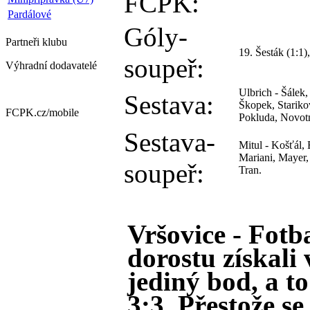
FCPK:
Pardálové
Góly-
Partneři
klubu
19. Šesták (1:1)
soupeř:
Výhradní dodavatelé
Ulbrich - Šálek,
Sestava:
Škopek, Stariko
FCPK.cz/
mobile
Pokluda, Novotn
Sestava-
Mitul - Košťál,
Mariani, Mayer, 
soupeř:
Tran.
Vršovice - Fotb
dorostu získali
jediný bod, a t
3:3. Přestože s