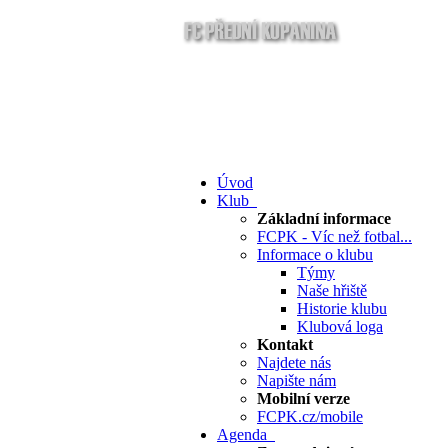
Úvod
Klub
Základní informace
FCPK - Víc než fotbal...
Informace o klubu
Týmy
Naše hřiště
Historie klubu
Klubová loga
Kontakt
Najdete nás
Napište nám
Mobilní verze
FCPK.cz/mobile
Agenda