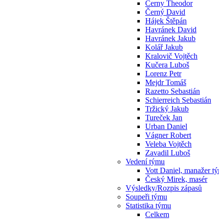
Cerny Theodor
Černý David
Hájek Štěpán
Havránek David
Havránek Jakub
Kolář Jakub
Kralovič Vojtěch
Kučera Luboš
Lorenz Petr
Mejdr Tomáš
Razetto Sebastián
Schierreich Sebastián
Tržický Jakub
Tureček Jan
Urban Daniel
Vágner Robert
Veleba Vojtěch
Zavadil Luboš
Vedení týmu
Vott Daniel, manažer t
Český Mirek, masér
Výsledky/Rozpis zápasů
Soupeři týmu
Statistika týmu
Celkem