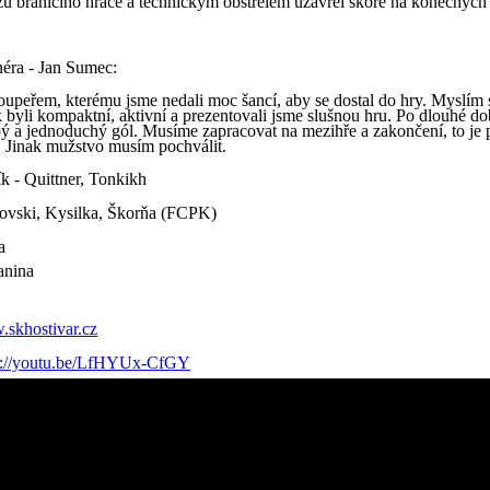
zu bránícího hráče a technickým obstřelem uzavřel skóre na konečných 
éra - Jan Sumec:
soupeřem, kterému jsme nedali moc šancí, aby se dostal do hry. Myslím s
k byli kompaktní, aktivní a prezentovali jsme slušnou hru. Po dlouhé d
pý a jednoduchý gól. Musíme zapracovat na mezihře a zakončení, to je 
. Jinak mužstvo musím pochválit.
ík - Quittner, Tonkikh
ovski, Kysilka, Škorňa (FCPK)
a
nina
skhostivar.cz
s://youtu.be/LfHYUx-CfGY