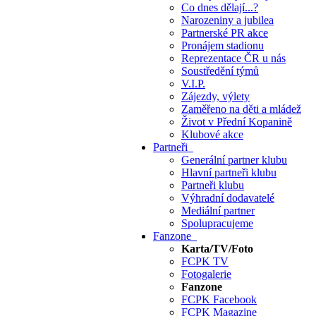
Co dnes dělají...?
Narozeniny a jubilea
Partnerské PR akce
Pronájem stadionu
Reprezentace ČR u nás
Soustředění týmů
V.I.P.
Zájezdy, výlety
Zaměřeno na děti a mládež
Život v Přední Kopanině
Klubové akce
Partneři
Generální partner klubu
Hlavní partneři klubu
Partneři klubu
Výhradní dodavatelé
Mediální partner
Spolupracujeme
Fanzone
Karta/TV/Foto
FCPK TV
Fotogalerie
Fanzone
FCPK Facebook
FCPK Magazine