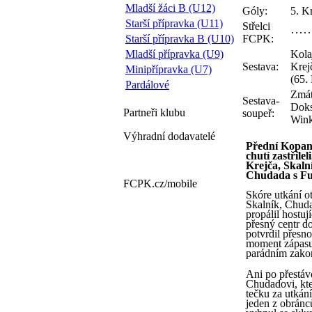
Mladší žáci B (U12)
Góly:
5. K
Starší přípravka (U11)
Střelci
Starší přípravka B (U10)
FCPK:
Mladší přípravka (U9)
Kola
Sestava:
Krej
Minipřípravka (U7)
(65.
Pardálové
Zmát
Sestava-
Doks
Partneři
klubu
soupeř:
Wink
Výhradní dodavatelé
Přední Kopani
chutí zastříle
Krejča, Skaln
Chudada s Fuk
FCPK.cz/
mobile
Skóre utkání o
Skalník, Chuda
propálil hostu
přesný centr d
potvrdil přesn
moment zápasu.
parádním zakon
Ani po přestáv
Chudadovi, kter
tečku za utkán
jeden z obránc