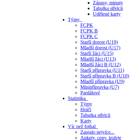
Zápasy, minuty
Tabulka střelců
Udělené karty
Týmy
FCPK
FCPK B
FCPK C
Starší dorost (U19)
Mladší dorost (U17)
Starší žáci (U15)
Mladší žáci (U13)
Mladší žáci B (U12)
Starší přípravka (U11)
Starší přípravka B (U10)
Mladší přípravka (U9)
Minipřípravka (U7)
Pardálové
Statistika
Týmy
Hráči
Tabulka střelců
Karty
Víc než fotbal
Zaujalo nejvíce...
Ankety, ceny, trofeje