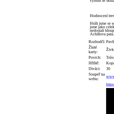
vyhnul se sklu
Hodnocení tren
Hráli jsme se 
jsme jako cele
nedostali hlou
Achillova pata
Rozhodčí:
Pavl
Žluté
Živk
karty:
Povrch:
Tráv
Hřiště:
Kopa
Diváci:
30
Soupeř na
www.
webu:
http