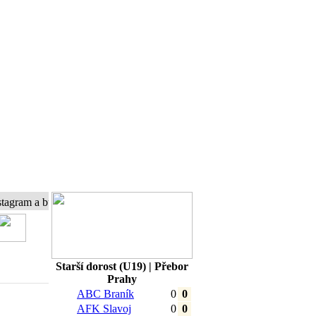
 a buďte s námi online...
Starší dorost (U19) | Přebor
Prahy
ABC Braník
0
0
AFK Slavoj
0
0