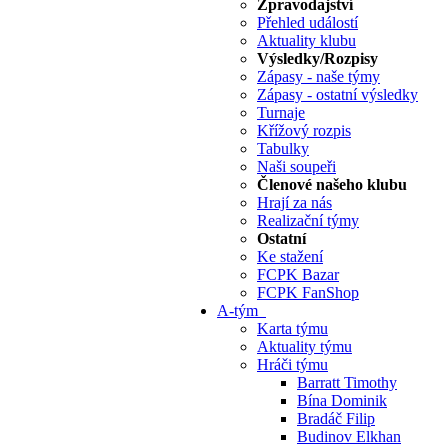
Zpravodajství
Přehled událostí
Aktuality klubu
Výsledky/Rozpisy
Zápasy - naše týmy
Zápasy - ostatní výsledky
Turnaje
Křížový rozpis
Tabulky
Naši soupeři
Členové našeho klubu
Hrají za nás
Realizační týmy
Ostatní
Ke stažení
FCPK Bazar
FCPK FanShop
A-tým
Karta týmu
Aktuality týmu
Hráči týmu
Barratt Timothy
Bína Dominik
Bradáč Filip
Budinov Elkhan