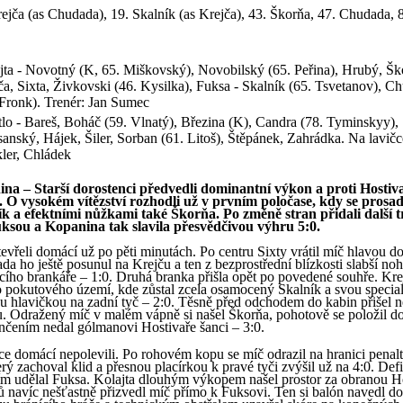
rejča (as Chudada), 19. Skalník (as Krejča), 43. Škorňa, 47. Chudada, 
jta - Novotný (K, 65. Miškovský), Novobilský (65. Peřina), Hrubý, Šk
ča, Sixta, Živkovski (46. Kysilka), Fuksa - Skalník (65. Tsvetanov), C
 Fronk). Trenér: Jan Sumec
lo - Bareš, Boháč (59. Vlnatý), Březina (K), Candra (78. Tyminskyy),
anský, Hájek, Šiler, Sorban (61. Litoš), Štěpánek, Zahrádka. Na lavičc
ler, Chládek
na – Starší dorostenci předvedli dominantní výkon a proti Hostivař
li. O vysokém vítězství rozhodli už v prvním poločase, kdy se prosadi
ík a efektními nůžkami také Škorňa. Po změně stran přidali další t
sou a Kopanina tak slavila přesvědčivou výhru 5:0.
tevřeli domácí už po pěti minutách. Po centru Sixty vrátil míč hlavou d
da ho ještě posunul na Krejču a ten z bezprostřední blízkosti slabší no
jícího brankáře – 1:0. Druhá branka přišla opět po povedené souhře. Kre
o pokutového území, kde zůstal zcela osamocený Skalník a svou special
ou hlavičkou na zadní tyč – 2:0. Těsně před odchodem do kabin přišel n
 Odražený míč v malém vápně si našel Škorňa, pohotově se položil d
čením nedal gólmanovi Hostivaře šanci – 3:0.
ce domácí nepolevili. Po rohovém kopu se míč odrazil na hranici penal
ý zachoval klid a přesnou placírkou k pravé tyči zvýšil už na 4:0. Defi
ím udělal Fuksa. Kolajta dlouhým výkopem našel prostor za obranou Ho
ů navíc nešťastně přizvedl míč přímo k Fuksovi. Ten si balón navedl d