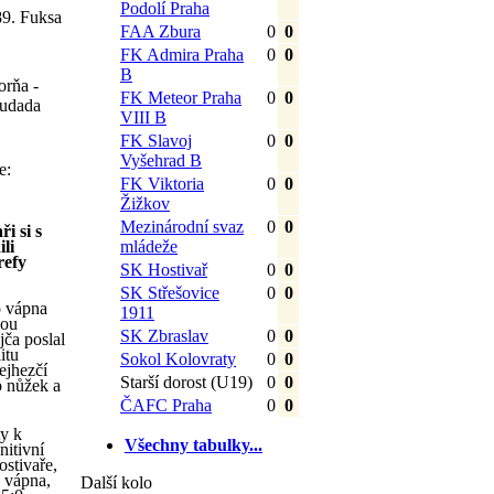
Podolí Praha
89. Fuksa
FAA Zbura
0
0
FK Admira Praha
0
0
B
orňa -
FK Meteor Praha
0
0
hudada
VIII B
FK Slavoj
0
0
Vyšehrad B
e:
FK Viktoria
0
0
Žižkov
Mezinárodní svaz
0
0
i si s
li
mládeže
refy
SK Hostivař
0
0
SK Střešovice
0
0
o vápna
1911
hou
SK Zbraslav
0
0
jča poslal
itu
Sokol Kolovraty
0
0
ejhezčí
Starší dorost (U19)
0
0
o nůžek a
ČAFC Praha
0
0
ty k
Všechny tabulky...
nitivní
stivaře,
o vápna,
Další kolo