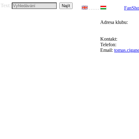
Text:
FanSh
Adresa klubu:
FC Přední Kopan
Ke Goniu 123, 164
Kontakt:
Tomáš Ci
Telefon:
+420 777 
Email:
tomas.cigan