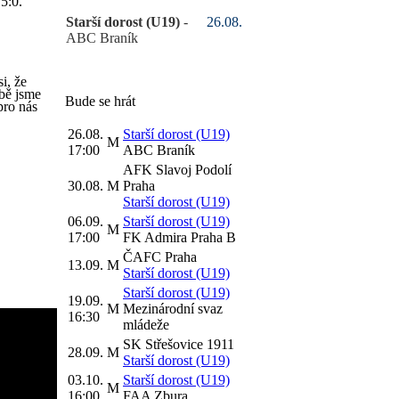
5:0.
Starší dorost (U19)
-
26.08.
ABC Braník
i, že
obě jsme
Bude se hrát
pro nás
26.08.
Starší dorost (U19)
M
17:00
ABC Braník
AFK Slavoj Podolí
30.08.
M
Praha
Starší dorost (U19)
06.09.
Starší dorost (U19)
M
17:00
FK Admira Praha B
ČAFC Praha
13.09.
M
Starší dorost (U19)
Starší dorost (U19)
19.09.
M
Mezinárodní svaz
16:30
mládeže
SK Střešovice 1911
28.09.
M
Starší dorost (U19)
03.10.
Starší dorost (U19)
M
16:00
FAA Zbura