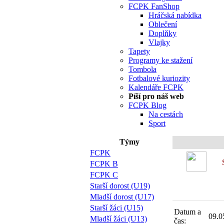
FCPK FanShop
Hráčská nabídka
Oblečení
Doplňky
Vlajky
Tapety
Programy ke stažení
Tombola
Fotbalové kuriozity
Kalendáře FCPK
Píší pro náš web
FCPK Blog
Na cestách
Sport
Týmy
FCPK
FCPK B
FCPK C
Starší dorost (U19)
Mladší dorost (U17)
Starší žáci (U15)
Datum a
09.0
Mladší žáci (U13)
čas: