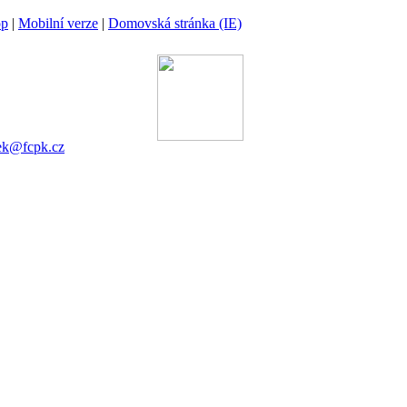
op
|
Mobilní verze
|
Domovská stránka (IE)
ina
 00 Praha 6
gánek
753 545
ek@fcpk.cz