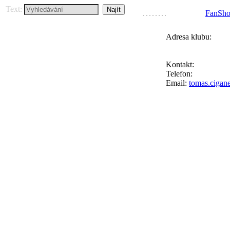
Text:
FanSh
Adresa klubu:
FC Přední Kopan
Ke Goniu 123, 164
Kontakt:
Tomáš Ci
Telefon:
+420 777 
Email:
tomas.cigan