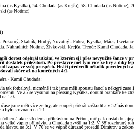
řina (as Kysilka), 54. Chudada (as Krejča), 58. Chudada (as Notime), 7
ski (as Notime)
1)
 - Pokorný, Skalník, Hrubý, Novotný - Fuksa, Kysilka, Mára, Tsvetanov
a. Náhradníci: Notime, Živkovski, Krejča. Trenér: Kamil Chudada, J
rší dorost odehrál utkání, ve kterém si i přes nevyužité šance v pr
it dostatek příležitostí. Po přestávce měl tým více ze hry a díky lep
zhodl zápas ve svůj prospěch. Hráči předvedli několik povedených a
šovali skóre až na konečných 4:1.
néra - Kamil Chudada:
yla tak fotbalová, nicméně i tak jsme měli spoustu šancí a některé zase
oměnili. Ve 25´se vysunul na pressing Kysilka, donutil brankáře ke ztr
l na 1:0.
ase jsme měli více ze hry, ale soupeř párkrát zaškodil a v 52´nás donu
 a bylo srovnáno na 1:1
nádherná akce středem a přihrávkou na Peřinu, míč pak dostal do lajny
l na velké vápno přihrávku a Chudada zvýšil na 1:2. V 58´rozehraný roh
a hlavou na 3:1. V 70´se ve vápně důrazně prosadil Dimitrov a zakonč
.