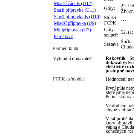
Mladší žáci B (U12)
25. Pe
Góly:
Starší přípravka (U11)
Živkov
Starší přípravka B (U10)
Střelci
FCPK:
Mladší přípravka (U9)
Góly-
Minipřípravka (U7)
52. (1:
soupeř:
Pardálové
Štička
Sestava:
Chudad
Partneři
klubu
Rakovník - Sta
Výhradní dodavatelé
dokázal vytvoř
efektivitě ro
postupně navy
FCPK.cz/
mobile
Hodnocení tre
První půle neb
které jsme nepr
Peřina skórova
Ve druhém poloč
chybě v obraně
V 54´proběhla 
který připravi
vápna a Chudad
konečných 4:1