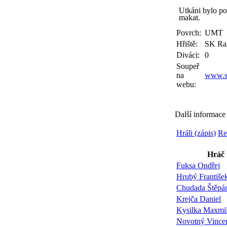
Utkáni bylo po
makat.
Povrch:
UMT
Hřiště:
SK Ra
Diváci:
0
Soupeř
na
www.s
webu:
Další informace
Hráli (zápis)
Re
Hráč
Fuksa Ondřej
Hrubý Františe
Chudada Štěpá
Krejča Daniel
Kysilka Maxmil
Novotný Vince