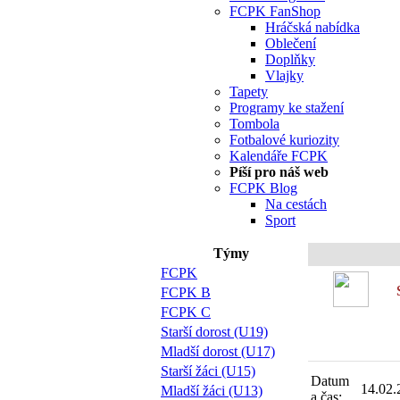
FCPK FanShop
Hráčská nabídka
Oblečení
Doplňky
Vlajky
Tapety
Programy ke stažení
Tombola
Fotbalové kuriozity
Kalendáře FCPK
Píší pro náš web
FCPK Blog
Na cestách
Sport
Týmy
FCPK
FCPK B
FCPK C
Starší dorost (U19)
Mladší dorost (U17)
Starší žáci (U15)
Datum
14.02.
Mladší žáci (U13)
a čas: