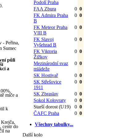
Podolí Praha
0.
FAA Zbura
0
0
FK Admira Praha
0
0
B
FK Meteor Praha
0
0
VIII B
FK Slavoj
0
0
 - Peřina,
Vyšehrad B
an Sumec
FK Viktoria
0
0
Žižkov
vní půli
Mezinárodní svaz
0
0
ší
kcí a
mládeže
SK Hostivař
0
0
SK Střešovice
0
0
1911
 100%,
SK Zbraslav
0
0
átě míče a
Sokol Kolovraty
0
0
Starší dorost (U19)
0
0
til k
ČAFC Praha
0
0
 Krejča,
Všechny tabulky...
, centr do
il na
Další kolo