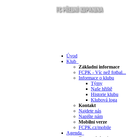
Úvod
Klub
Základní informace
FCPK - Víc než fotbal...
Informace o klubu
Týmy
Naše hřiště
Historie klubu
Klubová loga
Kontakt
Najdete nás
Napište nám
Mobilní verze
FCPK.cz/mobile
Agenda