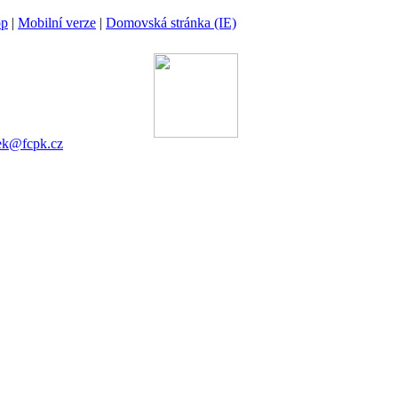
op
|
Mobilní verze
|
Domovská stránka (IE)
ina
 00 Praha 6
gánek
753 545
ek@fcpk.cz