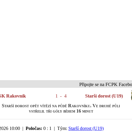
Připojte se na FCPK Facebook a I
SK Rakovník
1
-
4
Starší dorost (U19)
Starší dorost opět vítězí na půdě Rakovníku. Ve druhé půli
vstřelil tři góly během 16 minut
2026 10:00 |
Poločas:
0 : 1 | Tým:
Starší dorost (U19)