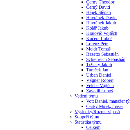
Cerny Theodor
Černý David
Hájek Štěpán
Havránek David
Havránek Jakub
Kolář Jakub
Kralovič Vojtěch
Kučera Luboš
Lorenz Petr
Mejdr Tomáš
Razetto Sebastián
Schierreich Sebastián
Tržický Jakub
Tureček Jan
Urban Daniel
Vágner Robert
Veleba Vojtěch
Zavadil Luboš
Vedení týmu
Vott Daniel, manažer t
Český Mirek, masér
Výsledky/Rozpis zápasů
Soupeři týmu
Statistika týmu
Celkem