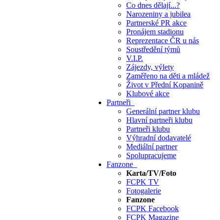
Co dnes dělají...?
Narozeniny a jubilea
Partnerské PR akce
Pronájem stadionu
Reprezentace ČR u nás
Soustředění týmů
V.I.P.
Zájezdy, výlety
Zaměřeno na děti a mládež
Život v Přední Kopanině
Klubové akce
Partneři
Generální partner klubu
Hlavní partneři klubu
Partneři klubu
Výhradní dodavatelé
Mediální partner
Spolupracujeme
Fanzone
Karta/TV/Foto
FCPK TV
Fotogalerie
Fanzone
FCPK Facebook
FCPK Magazine