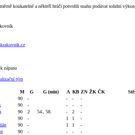
měrně koukatelné a někteří hráči potvrdili snahu podávat solidní výkon
kovník
krakovnik.cz
 k zápasu
alizační tým
M
G
G (min)
A
KB
ZN
ŽK
ČK
Stř
90
-
-
-
-
k
90
-
-
-
-
n
90
2
54., 58.
-
2
-
90
-
1
1
-
ián
90
-
1
1
-
nt
90
-
-
-
-