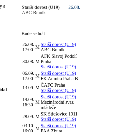
y a
Starší dorost (U19)
-
26.08.
ABC Braník
Bude se hrát
26.08.
Starší dorost (U19)
M
17:00
ABC Braník
AFK Slavoj Podolí
30.08.
M
Praha
Starší dorost (U19)
06.09.
Starší dorost (U19)
M
17:00
FK Admira Praha B
ČAFC Praha
13.09.
M
ídal
Starší dorost (U19)
Starší dorost (U19)
19.09.
M
Mezinárodní svaz
16:30
mládeže
SK Střešovice 1911
28.09.
M
Starší dorost (U19)
03.10.
Starší dorost (U19)
M
16:00
FAA Zbura