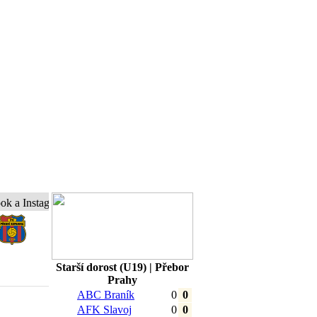
nstagram a buďte s námi online...
Starší dorost (U19) | Přebor
Prahy
ABC Braník
0
0
AFK Slavoj
0
0