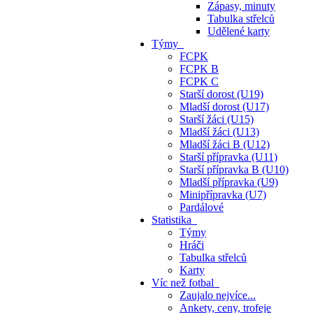
Zápasy, minuty
Tabulka střelců
Udělené karty
Týmy
FCPK
FCPK B
FCPK C
Starší dorost (U19)
Mladší dorost (U17)
Starší žáci (U15)
Mladší žáci (U13)
Mladší žáci B (U12)
Starší přípravka (U11)
Starší přípravka B (U10)
Mladší přípravka (U9)
Minipřípravka (U7)
Pardálové
Statistika
Týmy
Hráči
Tabulka střelců
Karty
Víc než fotbal
Zaujalo nejvíce...
Ankety, ceny, trofeje