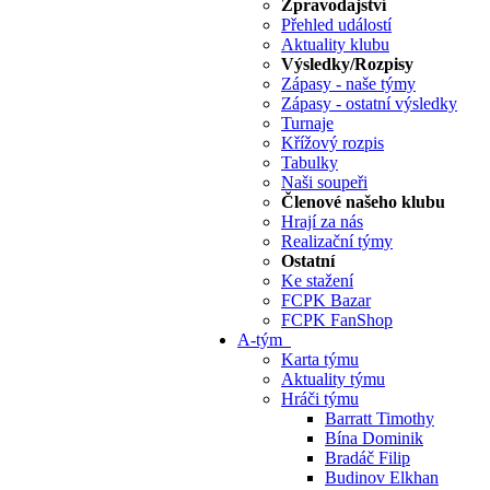
Zpravodajství
Přehled událostí
Aktuality klubu
Výsledky/Rozpisy
Zápasy - naše týmy
Zápasy - ostatní výsledky
Turnaje
Křížový rozpis
Tabulky
Naši soupeři
Členové našeho klubu
Hrají za nás
Realizační týmy
Ostatní
Ke stažení
FCPK Bazar
FCPK FanShop
A-tým
Karta týmu
Aktuality týmu
Hráči týmu
Barratt Timothy
Bína Dominik
Bradáč Filip
Budinov Elkhan