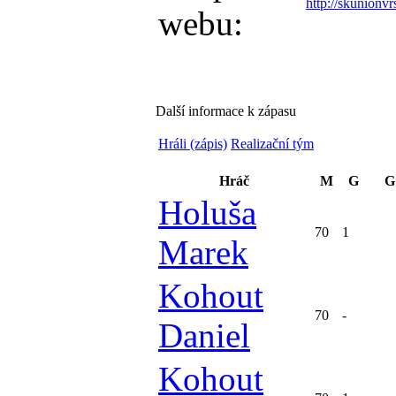
http://skunionv
webu:
Další informace k zápasu
Hráli (zápis)
Realizační tým
Hráč
M
G
G
Holuša
70
1
Marek
Kohout
70
-
Daniel
Kohout