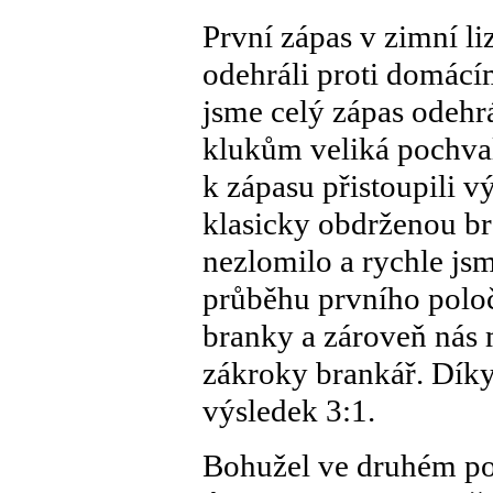
První zápas v zimní li
odehráli proti domác
jsme celý zápas odehrál
klukům veliká pochvala
k zápasu přistoupili v
klasicky obdrženou br
nezlomilo a rychle js
průběhu prvního poloč
branky a zároveň nás
zákroky brankář. Dík
výsledek 3:1.
Bohužel ve druhém pol