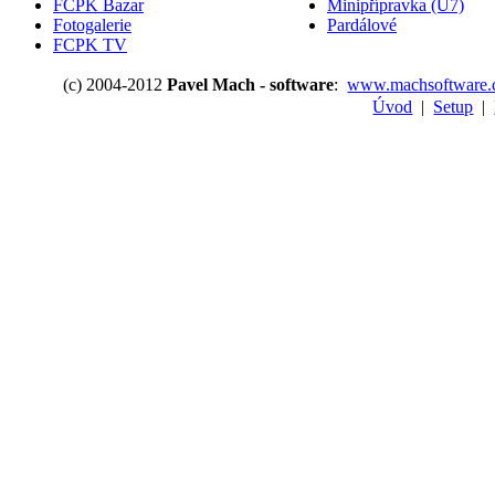
FCPK Bazar
Minipřípravka (U7)
Fotogalerie
Pardálové
FCPK TV
(c) 2004-2012
Pavel Mach - software
:
www.machsoftware.
Úvod
|
Setup
|