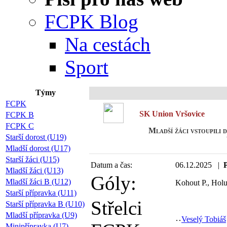
FCPK Blog
Na cestách
Sport
Týmy
FCPK
SK Union Vršovice
FCPK B
FCPK C
Mladší žáci vstoupili 
Starší dorost (U19)
Mladší dorost (U17)
Starší žáci (U15)
Datum a čas:
06.12.2025 |
P
Mladší žáci (U13)
Góly:
Mladší žáci B (U12)
Kohout P., Holu
Starší přípravka (U11)
Střelci
Starší přípravka B (U10)
Mladší přípravka (U9)
Veselý Tobiáš
Minipřípravka (U7)