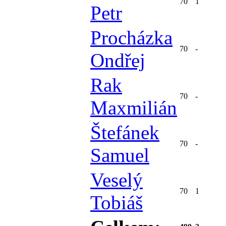
70
1
Petr
Procházka
70
-
Ondřej
Rak
70
-
Maxmilián
Štefánek
70
-
Samuel
Veselý
70
1
Tobiáš