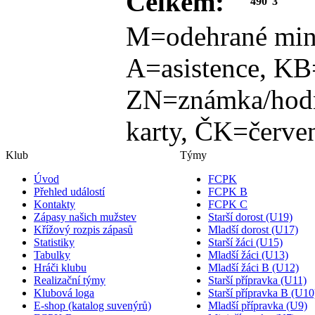
Celkem:
490
3
M=odehrané min
A=asistence, KB
ZN=známka/hodn
karty, ČK=červen
Klub
Týmy
Úvod
FCPK
Přehled událostí
FCPK B
Kontakty
FCPK C
Zápasy našich mužstev
Starší dorost (U19)
Křížový rozpis zápasů
Mladší dorost (U17)
Statistiky
Starší žáci (U15)
Tabulky
Mladší žáci (U13)
Hráči klubu
Mladší žáci B (U12)
Realizační týmy
Starší přípravka (U11)
Klubová loga
Starší přípravka B (U10
E-shop (katalog suvenýrů)
Mladší přípravka (U9)