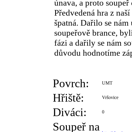
únava, a proto soupeř 
Předvedená hra z naší
špatná. Dařilo se nám 
soupeřově brance, byl
fázi a dařily se nám s
důvodu hodnotíme záp
Povrch:
UMT
Hřiště:
Vršovice
Diváci:
0
Soupeř na