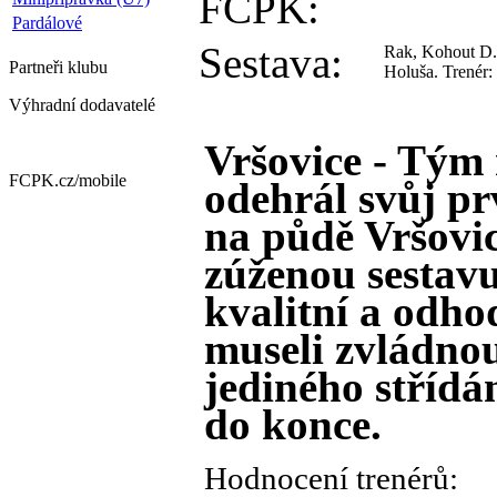
FCPK:
Pardálové
Sestava:
Rak, Kohout D.,
Partneři
klubu
Holuša. Trenér:
Výhradní dodavatelé
Vršovice - Tým
FCPK.cz/
mobile
odehrál svůj pr
na půdě Vršovic
zúženou sestavu
kvalitní a odho
museli zvládnou
jediného střídán
do konce.
Hodnocení trenérů: