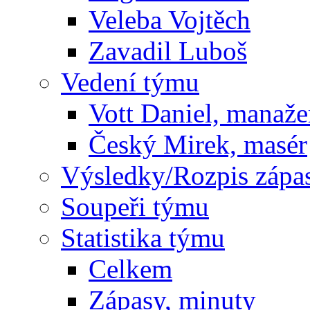
Veleba Vojtěch
Zavadil Luboš
Vedení týmu
Vott Daniel, manaže
Český Mirek, masér
Výsledky/Rozpis zápa
Soupeři týmu
Statistika týmu
Celkem
Zápasy, minuty