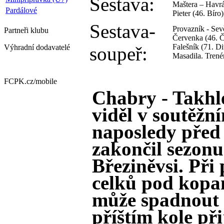
Sestava:
Maštera – Havrán
Pardálové
Pieter (46. Bíro
Sestava-
Provazník - Sev
Partneři
klubu
Červenka (46. Č
Falešník (71. Di
Výhradní dodavatelé
soupeř:
Masadila. Trené
FCPK.cz/
mobile
Chabry - Takhl
viděl v soutěžn
naposledy před
zakončil sezonu
Březiněvsi. Při
celků pod kopa
může spadnout 
příštím kole při