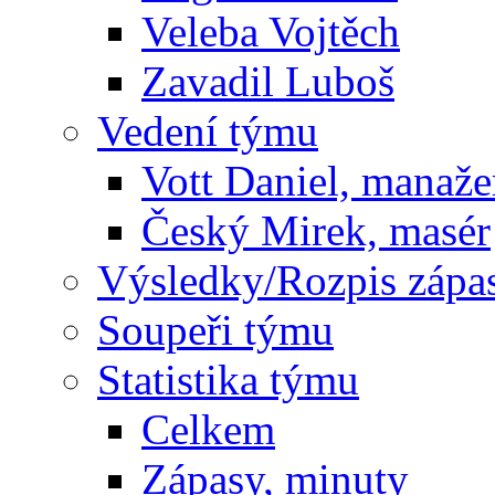
Veleba Vojtěch
Zavadil Luboš
Vedení týmu
Vott Daniel, manaže
Český Mirek, masér
Výsledky/Rozpis zápa
Soupeři týmu
Statistika týmu
Celkem
Zápasy, minuty