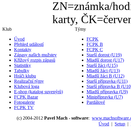
ZN=známka/hodn
karty, ČK=červen
Klub
Týmy
Úvod
FCPK
Přehled událostí
FCPK B
Kontakty
FCPK C
Zápasy našich mužstev
Starší dorost (U19)
Křížový rozpis zápasů
Mladší dorost (U17)
Statistiky
Starší žáci (U15)
Tabulky
Mladší žáci (U13)
Hráči klubu
Mladší žáci B (U12)
Realizační týmy
Starší přípravka (U11)
Klubová loga
Starší přípravka B (U10
E-shop (katalog suvenýrů)
Mladší přípravka (U9)
FCPK Bazar
Minipřípravka (U7)
Fotogalerie
Pardálové
FCPK TV
(c) 2004-2012
Pavel Mach - software
:
www.machsoftware.
Úvod
|
Setup
|