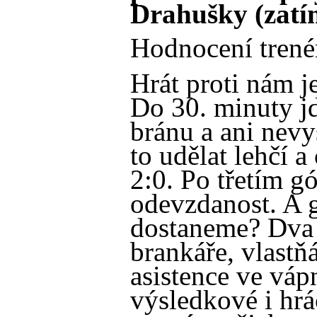
Drahušky (zatím
Hodnocení trené
Hrát proti nám 
Do 30. minuty jd
bránu a ani nev
to udělat lehčí a
2:0. Po třetím g
odevzdanost. A g
dostaneme? Dva
brankáře, vlastň
asistence ve váp
výsledkové i hrá