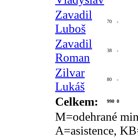
Zavadil
70
-
Luboš
Zavadil
38
-
Roman
Zilvar
80
-
Lukáš
Celkem:
990
0
M=odehrané min
A=asistence, KB