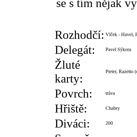
se s tím nějak v
Rozhodčí:
Vlček - Havel, 
Delegát:
Pavel Sýkora
Žluté
Pieter, Razetto
karty:
Povrch:
tráva
Hřiště:
Chabry
Diváci:
200