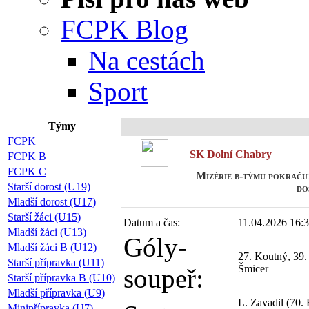
FCPK Blog
Na cestách
Sport
Týmy
FCPK
SK Dolní Chabry
FCPK B
FCPK C
Mizérie b-týmu pokrač
Starší dorost (U19)
do
Mladší dorost (U17)
Starší žáci (U15)
Datum a čas:
11.04.2026 16:
Mladší žáci (U13)
Góly-
Mladší žáci B (U12)
27. Koutný, 39. 
Starší přípravka (U11)
Šmicer
soupeř:
Starší přípravka B (U10)
Mladší přípravka (U9)
L. Zavadil (70. 
Minipřípravka (U7)