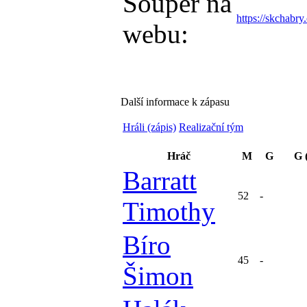
Soupeř na
https://skchabry.
webu:
Další informace k zápasu
Hráli (zápis)
Realizační tým
Hráč
M
G
G 
Barratt
52
-
Timothy
Bíro
45
-
Šimon