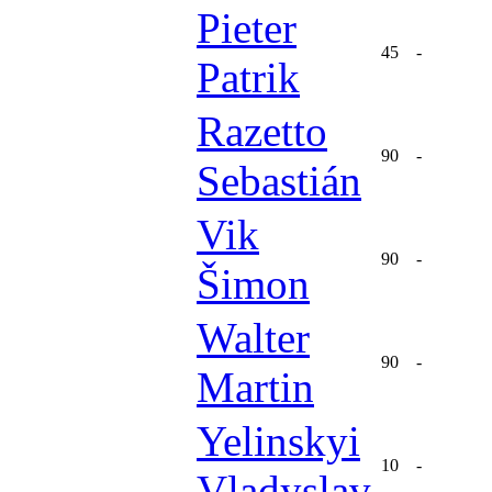
Pieter
45
-
Patrik
Razetto
90
-
Sebastián
Vik
90
-
Šimon
Walter
90
-
Martin
Yelinskyi
10
-
Vladyslav