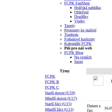
FCPK FanShop
Hráčská nabídka
Oblečení
Doplňky
Vlajky
Tapety
Programy ke stažení
Tombola
Fotbalové kuriozity
Kalendáře FCPK
Píší pro náš web
FCPK Blog
Na cestách
Sport
Týmy
FCPK
FCPK B
FCPK C
Starší dorost (U19)
Mladší dorost (U17)
Starší žáci (U15)
Datum a
16.0
Mladší žáci (U13)
čas: