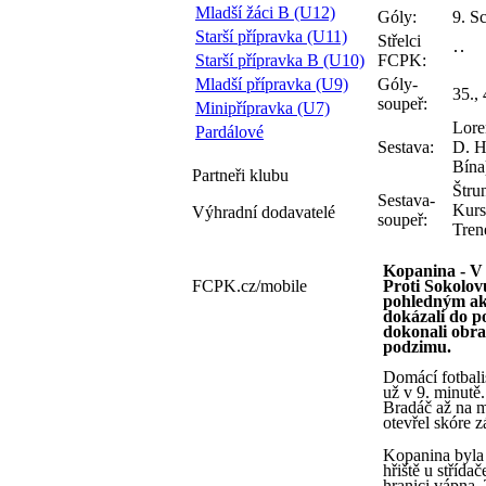
Mladší žáci B (U12)
Góly:
9. Sc
Starší přípravka (U11)
Střelci
Starší přípravka B (U10)
FCPK:
Mladší přípravka (U9)
Góly-
35., 
soupeř:
Minipřípravka (U7)
Lore
Pardálové
Sestava:
D. H
Bína
Partneři
klubu
Štru
Sestava-
Kurs
Výhradní dodavatelé
soupeř:
Tren
Kopanina - V 
FCPK.cz/
mobile
Proti Sokolov
pohledným akcí
dokázali do p
dokonali obra
podzimu.
Domácí fotbali
už v 9. minutě.
Bradáč až na m
otevřel skóre z
Kopanina byla p
hřiště u střída
hranici vápna.