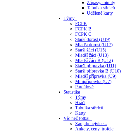
Zápasy, minuty
Tabulka střelců
Udělené karty
Týmy
FCPK
FCPK B
FCPK C
Starší dorost (U19)
Mladší dorost (U17)
Starší žáci (U15)
Mladší žáci (U13)
Mladší žáci B (U12)
Starší přípravka (U11)
Starší přípravka B (U10)
Mladší přípravka (U9)
Minipřípravka (U7)
Pardálové
Statistika
Týmy
Hráči
Tabulka střelců
Karty
Víc než fotbal
Zaujalo nejvíce...
Ankety, ceny, trofeje