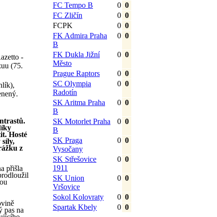
FC Tempo B
0
0
FC Zličín
0
0
FCPK
0
0
FK Admira Praha
0
0
B
FK Dukla Jižní
0
0
azetto -
Město
zuu (75.
Prague Raptors
0
0
SC Olympia
0
0
lík),
Radotín
enený.
SK Aritma Praha
0
0
B
ntrastů.
SK Motorlet Praha
0
0
díky
B
it. Hosté
SK Praga
0
0
síly,
rážku z
Vysočany
SK Střešovice
0
0
1911
a přišla
prodloužil
SK Union
0
0
kou
Vršovice
Sokol Kolovraty
0
0
ovině
Spartak Kbely
0
0
ý pas na
ujícího