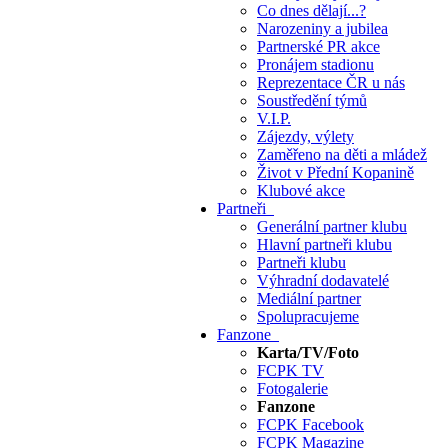
Co dnes dělají...?
Narozeniny a jubilea
Partnerské PR akce
Pronájem stadionu
Reprezentace ČR u nás
Soustředění týmů
V.I.P.
Zájezdy, výlety
Zaměřeno na děti a mládež
Život v Přední Kopanině
Klubové akce
Partneři
Generální partner klubu
Hlavní partneři klubu
Partneři klubu
Výhradní dodavatelé
Mediální partner
Spolupracujeme
Fanzone
Karta/TV/Foto
FCPK TV
Fotogalerie
Fanzone
FCPK Facebook
FCPK Magazine