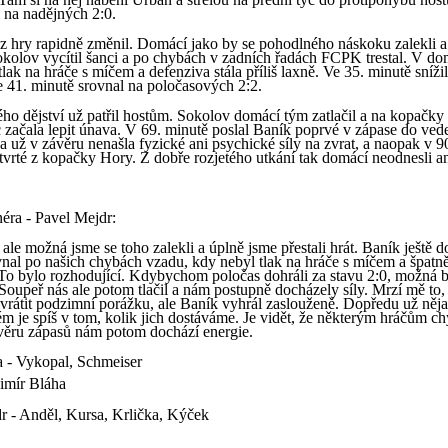
 na nadějných 2:0.
az hry rapidně změnil. Domácí jako by se pohodlného náskoku zalekli a
 Sokolov vycítil šanci a po chybách v zadních řadách FCPK trestal. V do
lak na hráče s míčem a defenziva stála příliš laxně. Ve 35. minutě sníži
ve 41. minutě srovnal na poločasových 2:2.
ho dějství už patřil hostům. Sokolov domácí tým zatlačil a na kopačky
začala lepit únava. V 69. minutě poslal Baník poprvé v zápase do ved
a už v závěru nenašla fyzické ani psychické síly na zvrat, a naopak v 9
tvrté z kopačky Hory. Z dobře rozjetého utkání tak domácí neodnesli a
éra - Pavel Mejdr:
 ale možná jsme se toho zalekli a úplně jsme přestali hrát. Baník ještě d
nal po našich chybách vzadu, kdy nebyl tlak na hráče s míčem a špatn
. To bylo rozhodující. Kdybychom poločas dohráli za stavu 2:0, možná 
 Soupeř nás ale potom tlačil a nám postupně docházely síly. Mrzí mě to,
i vrátit podzimní porážku, ale Baník vyhrál zaslouženě. Dopředu už něj
m je spíš v tom, kolik jich dostáváme. Je vidět, že některým hráčům ch
věru zápasů nám potom dochází energie.
a - Vykopal, Schmeiser
imír Bláha
r - Anděl, Kursa, Krlička, Kýček