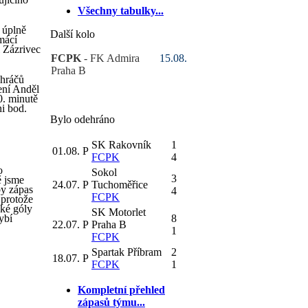
Všechny tabulky...
 úplně
Další kolo
mácí
l Zázrivec
FCPK
- FK Admira
15.08.
Praha B
 hráčů
ení Anděl
0. minutě
ni bod.
Bylo odehráno
SK Rakovník
1
01.08.
P
FCPK
4
o
Sokol
3
ě jsme
24.07.
P
Tuchoměřice
by zápas
4
FCPK
 protože
aké góly
SK Motorlet
ybí
8
22.07.
P
Praha B
1
FCPK
Spartak Příbram
2
18.07.
P
FCPK
1
Kompletní přehled
zápasů týmu...