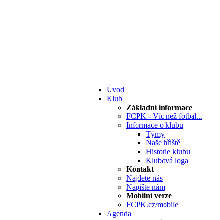
Úvod
Klub
Základní informace
FCPK - Víc než fotbal...
Informace o klubu
Týmy
Naše hřiště
Historie klubu
Klubová loga
Kontakt
Najdete nás
Napište nám
Mobilní verze
FCPK.cz/mobile
Agenda