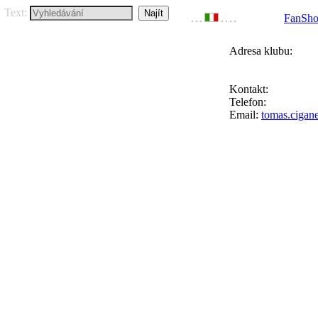
Text:
FanSh
Adresa klubu:
FC Přední Kopan
Ke Goniu 123, 164
Kontakt:
Tomáš Ci
Telefon:
+420 777 
Email:
tomas.cigan