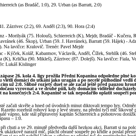
hierreich (as Bradáč, 1:0), 29. Urban (as Barratt, 2:0)
41. Zázrivec (2:2), 69. Anděl (2:3), 90. Hora (2:4)
nz - Morilyák (75. Holouš), Schierreich (K), Mejdr, Bradáč - Kučera, R
avránek (46. Škop), Urban (59. J. Havránek), Barratt (59. Hájek) - Ad
). Na lavičce: Kralovič. Trenér: Pavel Mejdr
nc - Kýček, Kolář, Kabantsov, Václavík, Anděl, Čížek, Stehlík (46. Steh
a (K), Krlička (90. Mikleš), Zázrivec (87. Dolejš). Na lavičce: Fiala, V
ér: Lukáš Kislinger
zápase 26. kola 4. ligy prožila Přední Kopanina odpoledne plné ko
u vlétli domácí do utkání jako uragán a po necelé půlhodině vedli 
m už 2:0. Slibně rozjetý duel se ale začal ještě před pauzou hrout
oločasu vyrovnat a ve druhé půli, kdy domácím viditelně docházely 
t na konečných 2:4. Kopanině se tak nepodařilo oplatit soupeři po
sté začali skvěle a hned od úvodních minut diktovali tempo hry. Odměn
 Razetto rozehrál rohový kop z levé strany, na přední tyči míč šikovně 
alé vápno, kde stál připravený kapitán Schierreich a pohotovou doráž
ápasu – 1:0.
ři chuti a ve 29. minutě předvedla další hezkou akci. Barratt si na pol
ček ukázkově narazil míč, pláchl obraně soupeře po křídle a poslal přesn
 Tam si na něj naběhl Urban a střelou na přední tyč do protipohybu host