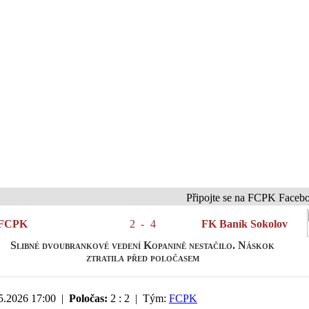
Připojte se na FCPK Facebook a In
FCPK
2
-
4
FK Baník Sokolov
Slibné dvoubrankové vedení Kopanině nestačilo. Náskok
ztratila před poločasem
5.2026 17:00 |
Poločas:
2 : 2 | Tým:
FCPK