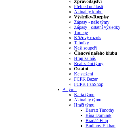
Zpravodajství
Přehled událostí
Aktuality klubu
Výsledky/Rozpisy
Zápasy - naše týmy
Zápasy - ostatní výsledky
Turnaje
Křížový rozpis
Tabulky
Naši soupeři
Členové našeho klubu
Hrají za nás
Realizační týmy
Ostatní
Ke stažení
FCPK Bazar
FCPK FanShop
A-tým
Karta týmu
Aktuality týmu
Hráči týmu
Barratt Timothy
Bína Dominik
Bradáč Filip
Budinov Elkhan