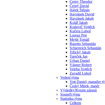
Cerny Theodor
Černý David
Hájek Štěpán
Havránek David
Havránek Jakub
Kolář Jakub
Kralovič Vojtěch
Kučera Luboš
Lorenz Petr
Mejdr Tomáš
Razetto Sebastián
Schierreich Sebastián
Tržický Jakub
Tureček Jan
Urban Daniel
Vágner Robert
Veleba Vojtěch
Zavadil Luboš
Vedení týmu
Vott Daniel, manažer t
Český Mirek, masér
Výsledky/Rozpis zápasů
Soupeři týmu
Statistika týmu
Celkem