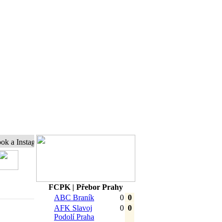
stagram a buďte s námi online...
FCPK | Přebor Prahy
ABC Braník
0
0
AFK Slavoj
0
0
Podolí Praha