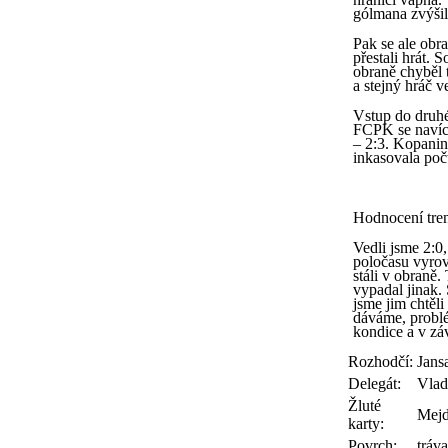
gólmana zvýšil
Pak se ale obr
přestali hrát.
obraně chyběl t
a stejný hráč 
Vstup do druhé
FCPK se navíc 
– 2:3. Kopanin
inkasovala poč
Hodnocení tren
Vedli jsme 2:0,
poločasu vyrov
stáli v obraně
vypadal jinak.
jsme jim chtěl
dáváme, problé
kondice a v zá
Rozhodčí:
Jans
Delegát:
Vlad
Žluté
Mejd
karty:
Povrch:
tráva