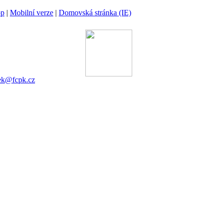
op
|
Mobilní verze
|
Domovská stránka (IE)
ina
 00 Praha 6
gánek
753 545
ek@fcpk.cz