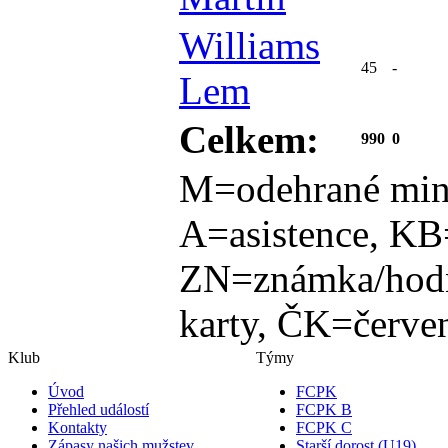
Williams
45
-
Lem
Celkem:
990
0
M=odehrané min
A=asistence, KB
ZN=známka/hodn
karty, ČK=červen
Klub
Týmy
Úvod
FCPK
Přehled událostí
FCPK B
Kontakty
FCPK C
Zápasy našich mužstev
Starší dorost (U19)