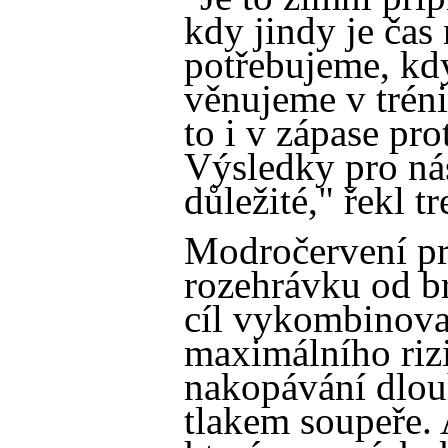
kdy jindy je čas
potřebujeme, kd
věnujeme v trén
to i v zápase pro
Výsledky pro ná
důležité," řekl t
Modročervení pr
rozehrávku od b
cíl vykombinovat
maximálního riz
nakopávání dlou
tlakem soupeře. 