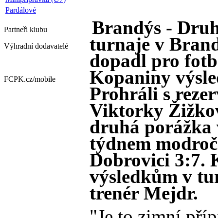
Pardálové
Brandýs - Druh
Partneři
klubu
turnaje v Bran
Výhradní dodavatelé
dopadl pro fotb
Kopaniny výsle
FCPK.cz/
mobile
Prohráli s reze
Viktorky Žižkov
druhá porážka v
týdnem modroče
Dobrovici 3:7.
výsledkům v tur
trenér Mejdr.
"Je to zimní pří