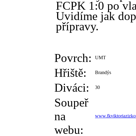
FCPK 1:0 po vla
Uvidíme jak dop
přípravy.
Povrch:
UMT
Hřiště:
Brandýs
Diváci:
30
Soupeř
na
www.fkviktoriazizko
webu: