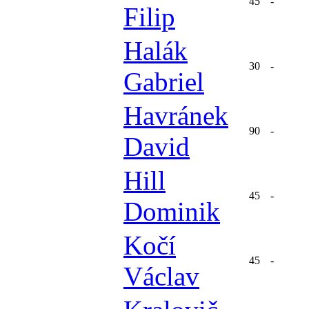
45
-
Filip
Halák
30
-
Gabriel
Havránek
90
-
David
Hill
45
-
Dominik
Kočí
45
-
Václav