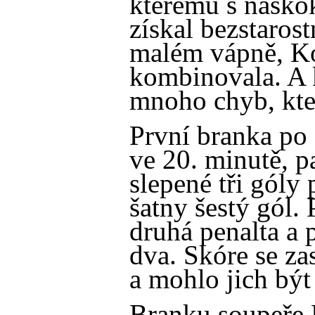
kterému s náskok
získal bezstarost
malém vápně, Ko
kombinovala. A 
mnoho chyb, kter
První branka po
ve 20. minutě, p
slepené tři góly
šatny šestý gól.
druhá penalta a 
dva. Skóre se zas
a mohlo jich být
Branku soupeře 