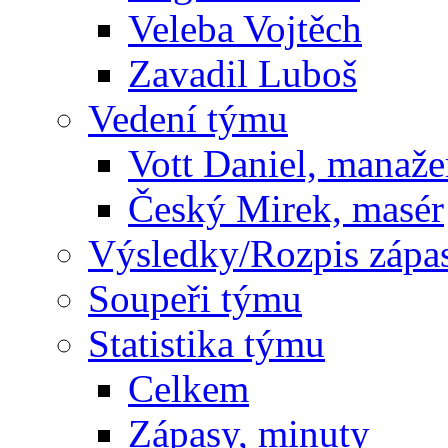
Veleba Vojtěch
Zavadil Luboš
Vedení týmu
Vott Daniel, manaže
Český Mirek, masér
Výsledky/Rozpis zápa
Soupeři týmu
Statistika týmu
Celkem
Zápasy, minuty