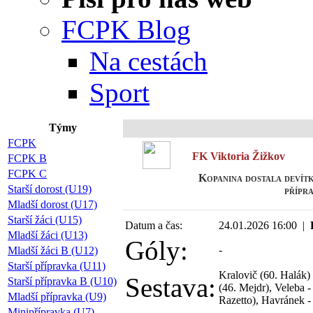
FCPK Blog
Na cestách
Sport
Týmy
Př
FCPK
FK Viktoria Žižkov
FCPK B
FCPK C
Kopanina dostala devítk
Starší dorost (U19)
přípr
Mladší dorost (U17)
Starší žáci (U15)
Datum a čas:
24.01.2026 16:00 |
Mladší žáci (U13)
Góly:
-
Mladší žáci B (U12)
Starší přípravka (U11)
Kralovič (60. Halák) 
Sestava:
Starší přípravka B (U10)
(46. Mejdr), Veleba -
Mladší přípravka (U9)
Razetto), Havránek -
Minipřípravka (U7)