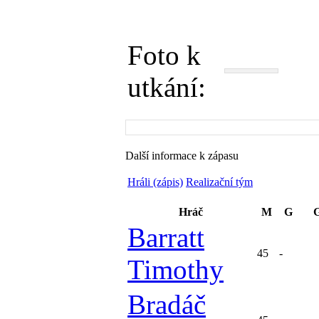
Foto k
utkání:
Další informace k zápasu
Hráli (zápis)
Realizační tým
Hráč
M
G
G
Barratt
45
-
Timothy
Bradáč