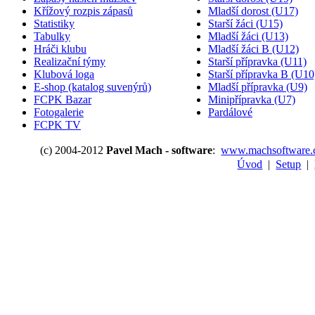
Křížový rozpis zápasů
Mladší dorost (U17)
Statistiky
Starší žáci (U15)
Tabulky
Mladší žáci (U13)
Hráči klubu
Mladší žáci B (U12)
Realizační týmy
Starší přípravka (U11)
Klubová loga
Starší přípravka B (U10
E-shop (katalog suvenýrů)
Mladší přípravka (U9)
FCPK Bazar
Minipřípravka (U7)
Fotogalerie
Pardálové
FCPK TV
(c) 2004-2012
Pavel Mach - software
:
www.machsoftware.
Úvod
|
Setup
|