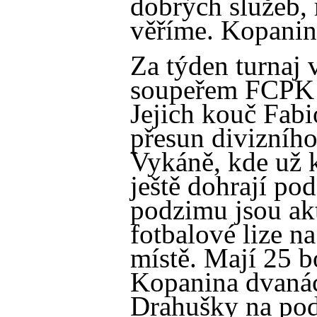
dobrých služeb
věříme. Kopanin
Za týden turnaj 
soupeřem FCPK 
Jejich kouč Fabi
přesun divizníh
Vykáně, kde už k
ještě dohrají po
podzimu jsou ak
fotbalové lize 
místě. Mají 25 b
Kopanina dvanác
Drahušky na pod