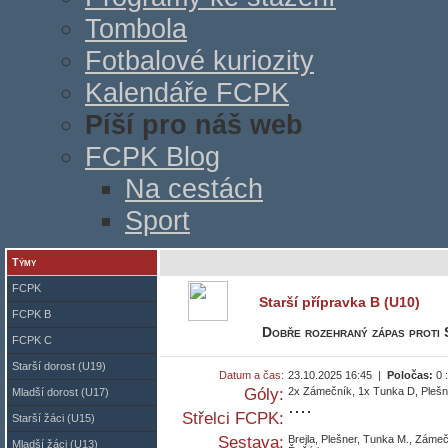
Tombola
Fotbalové kuriozity
Kalendáře FCPK
Píší pro náš web
FCPK Blog
Na cestách
Sport
Týmy
FCPK
Starší přípravka B (U10)
FCPK B
Dobře rozehraný zápas proti 
FCPK C
Starší dorost (U19)
Datum a čas:
23.10.2025 16:45 |
Poločas:
0 
Góly:
2x Zámečník, 1x Tunka D, Plešn
Mladší dorost (U17)
Střelci FCPK:
Starší žáci (U15)
Sestava:
Brejla, Plešner, Tunka M., Záme
Mladší žáci (U13)