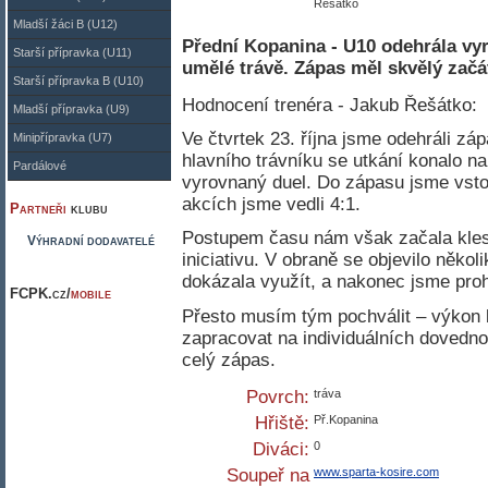
Řešátko
Mladší žáci B (U12)
Přední Kopanina - U10 odehrála vyr
Starší přípravka (U11)
umělé trávě. Zápas měl skvělý začá
Starší přípravka B (U10)
Hodnocení trenéra - Jakub Řešátko:
Mladší přípravka (U9)
Ve čtvrtek 23. října jsme odehráli záp
Minipřípravka (U7)
hlavního trávníku se utkání konalo na
Pardálové
vyrovnaný duel. Do zápasu jsme vsto
akcích jsme vedli 4:1.
Partneři
klubu
Postupem času nám však začala kles
Výhradní dodavatelé
iniciativu. V obraně se objevilo někol
dokázala využít, a nakonec jsme prohr
FCPK.cz/
mobile
Přesto musím tým pochválit – výkon 
zapracovat na individuálních dovedn
celý zápas.
Povrch:
tráva
Hřiště:
Př.Kopanina
Diváci:
0
Soupeř na
www.sparta-kosire.com