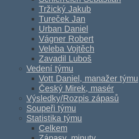
Tržický Jakub
Tureček Jan
Urban Daniel
Vágner Robert
Veleba Vojtěch
Zavadil Luboš
Vedení týmu
Vott Daniel, manažer týmu
Český Mirek, masér
Výsledky/Rozpis zápasů
Soupeři týmu
Statistika týmu
Celkem
Zápasy, minuty