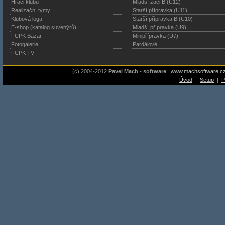
Hráči klubu
Mladší žáci B (U12)
Realizační týmy
Starší přípravka (U11)
Klubová loga
Starší přípravka B (U10)
E-shop (katalog suvenýrů)
Mladší přípravka (U9)
FCPK Bazar
Minipřípravka (U7)
Fotogalerie
Pardálové
FCPK TV
(c) 2004-2012
Pavel Mach - software
:
www.machsoftware.c
Úvod
|
Setup
|
P