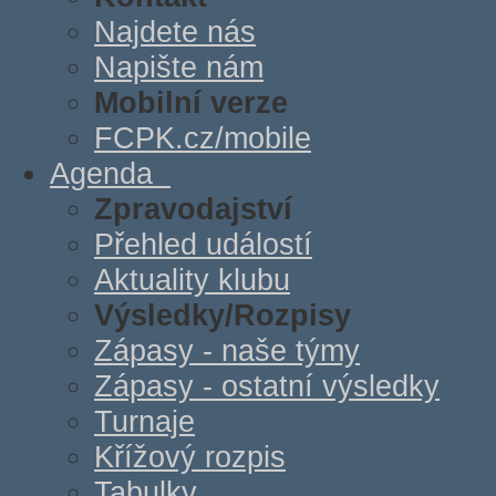
Najdete nás
Napište nám
Mobilní verze
FCPK.cz/mobile
Agenda
Zpravodajství
Přehled událostí
Aktuality klubu
Výsledky/Rozpisy
Zápasy - naše týmy
Zápasy - ostatní výsledky
Turnaje
Křížový rozpis
Tabulky