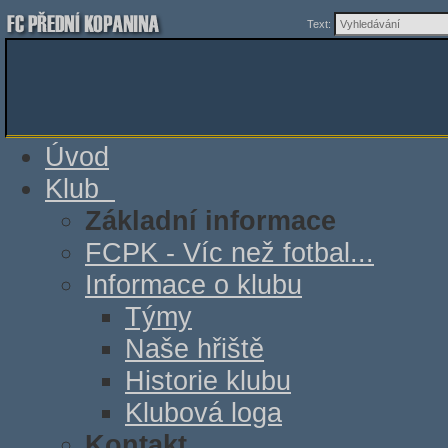
Text:
Úvod
Klub
Základní informace
FCPK - Víc než fotbal...
Informace o klubu
Týmy
Naše hřiště
Historie klubu
Klubová loga
Kontakt