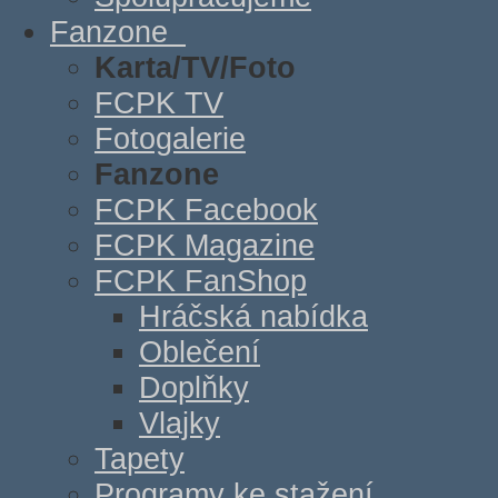
Fanzone
Karta/TV/Foto
FCPK TV
Fotogalerie
Fanzone
FCPK Facebook
FCPK Magazine
FCPK FanShop
Hráčská nabídka
Oblečení
Doplňky
Vlajky
Tapety
Programy ke stažení