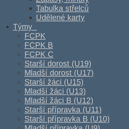
Tabulka střelců
Udělené karty
Týmy
FCPK
FCPK B
FCPK C
Starší dorost (U19)
Mladší dorost (U17)
Starší žáci (U15)
Mladší žáci (U13)
Mladší žáci B (U12)
Starší přípravka (U11)
Starší přípravka B (U10)
Mladší přípravka (U9)