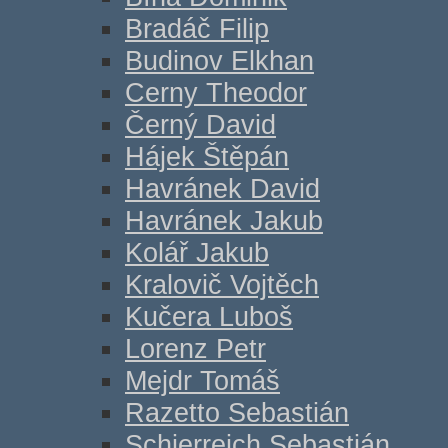
Bradáč Filip
Budinov Elkhan
Cerny Theodor
Černý David
Hájek Štěpán
Havránek David
Havránek Jakub
Kolář Jakub
Kralovič Vojtěch
Kučera Luboš
Lorenz Petr
Mejdr Tomáš
Razetto Sebastián
Schierreich Sebastián