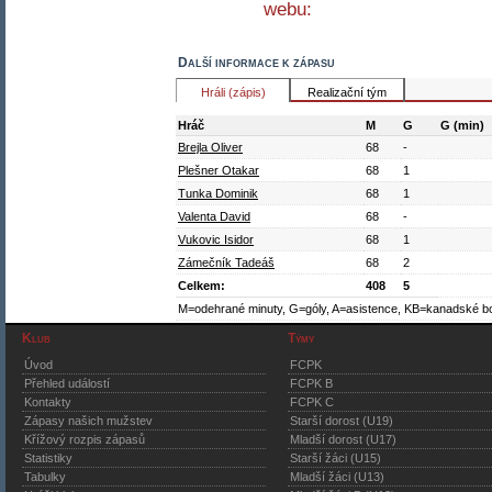
webu:
Další informace k zápasu
Hráli (zápis)
Realizační tým
Hráč
M
G
G (min)
Brejla Oliver
68
-
Plešner Otakar
68
1
Tunka Dominik
68
1
Valenta David
68
-
Vukovic Isidor
68
1
Zámečník Tadeáš
68
2
Celkem:
408
5
M=odehrané minuty, G=góly, A=asistence, KB=kanadské b
Klub
Týmy
Úvod
FCPK
Přehled událostí
FCPK B
Kontakty
FCPK C
Zápasy našich mužstev
Starší dorost (U19)
Křížový rozpis zápasů
Mladší dorost (U17)
Statistiky
Starší žáci (U15)
Tabulky
Mladší žáci (U13)