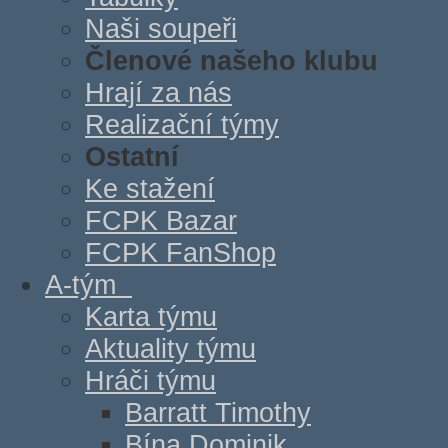
Naši soupeři
Členové našeho klubu
Hrají za nás
Realizační týmy
Ostatní
Ke stažení
FCPK Bazar
FCPK FanShop
A-tým
Karta týmu
Aktuality týmu
Hráči týmu
Barratt Timothy
Bína Dominik