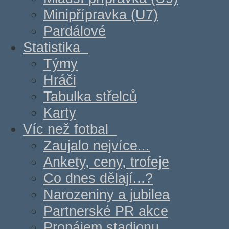
Minipřípravka (U7)
Pardálové
Statistika
Týmy
Hráči
Tabulka střelců
Karty
Víc než fotbal
Zaujalo nejvíce...
Ankety, ceny, trofeje
Co dnes dělají...?
Narozeniny a jubilea
Partnerské PR akce
Pronájem stadionu