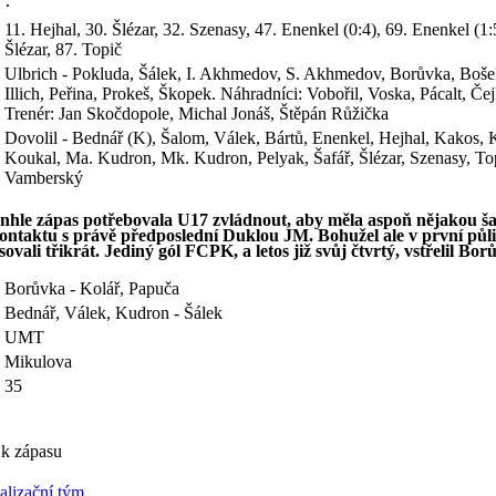
11. Hejhal, 30. Šlézar, 32. Szenasy, 47. Enenkel (0:4), 69. Enenkel (1:
Šlézar, 87. Topič
Ulbrich - Pokluda, Šálek, I. Akhmedov, S. Akhmedov, Borůvka, Boše
Illich, Peřina, Prokeš, Škopek. Náhradníci: Vobořil, Voska, Pácalt, Čej
Trenér: Jan Skočdopole, Michal Jonáš, Štěpán Růžička
Dovolil - Bednář (K), Šalom, Válek, Bártů, Enenkel, Hejhal, Kakos,
Koukal, Ma. Kudron, Mk. Kudron, Pelyak, Šafář, Šlézar, Szenasy, To
Vamberský
nhle zápas potřebovala U17 zvládnout, aby měla aspoň nějakou ša
kontaktu s právě předposlední Duklou JM. Bohužel ale v první půl
ovali třikrát. Jediný gól FCPK, a letos již svůj čtvrtý, vstřelil Bor
Borůvka - Kolář, Papuča
Bednář, Válek, Kudron - Šálek
UMT
Mikulova
35
 k zápasu
alizační tým