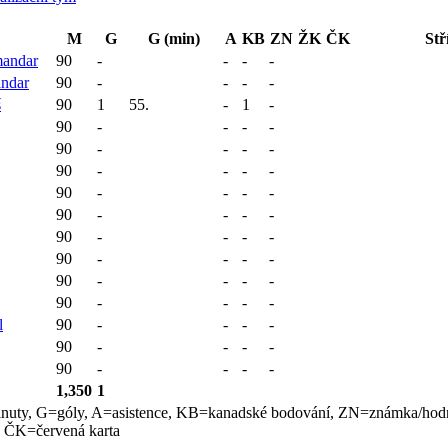
M
G
G (min)
A
KB
ZN
ŽK
ČK
Stř
andar
90
-
-
-
-
ndar
90
-
-
-
-
š
90
1
55.
-
1
-
90
-
-
-
-
90
-
-
-
-
90
-
-
-
-
90
-
-
-
-
90
-
-
-
-
90
-
-
-
-
90
-
-
-
-
90
-
-
-
-
90
-
-
-
-
l
90
-
-
-
-
90
-
-
-
-
90
-
-
-
-
1,350
1
nuty, G=góly, A=asistence, KB=kanadské bodování, ZN=známka/hod
, ČK=červená karta