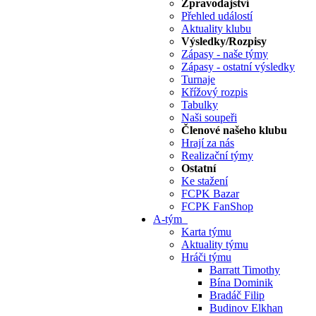
Zpravodajství
Přehled událostí
Aktuality klubu
Výsledky/Rozpisy
Zápasy - naše týmy
Zápasy - ostatní výsledky
Turnaje
Křížový rozpis
Tabulky
Naši soupeři
Členové našeho klubu
Hrají za nás
Realizační týmy
Ostatní
Ke stažení
FCPK Bazar
FCPK FanShop
A-tým
Karta týmu
Aktuality týmu
Hráči týmu
Barratt Timothy
Bína Dominik
Bradáč Filip
Budinov Elkhan