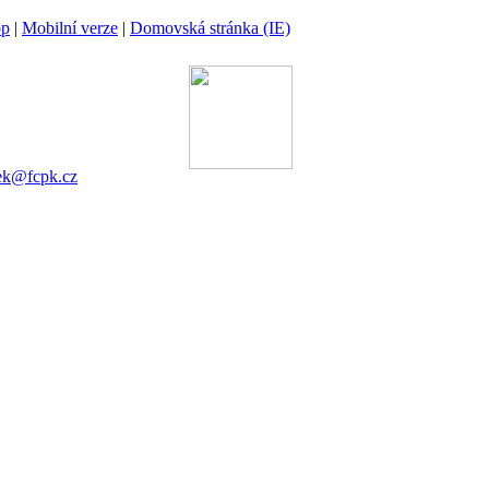
op
|
Mobilní verze
|
Domovská stránka (IE)
ina
 00 Praha 6
gánek
753 545
ek@fcpk.cz