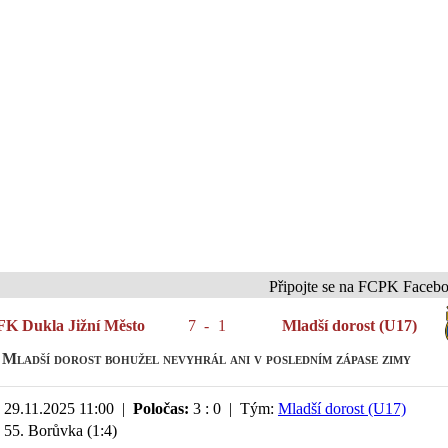
Připojte se na FCPK Facebook a In
FK Dukla Jižní Město
7
-
1
Mladší dorost (U17)
Mladší dorost bohužel nevyhrál ani v posledním zápase zimy
29.11.2025 11:00 |
Poločas:
3 : 0 | Tým:
Mladší dorost (U17)
55. Borůvka (1:4)