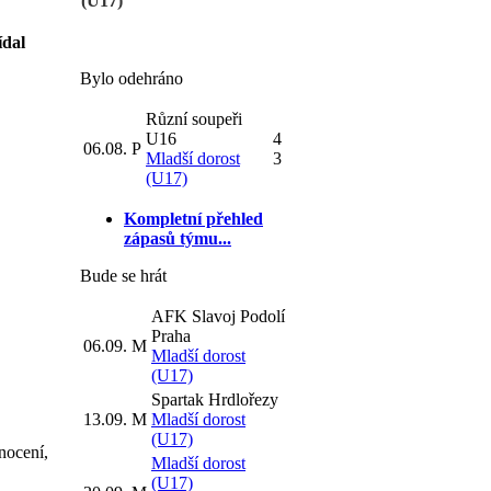
(U17)
ídal
Bylo odehráno
Různí soupeři
U16
4
06.08.
P
Mladší dorost
3
(U17)
Kompletní přehled
zápasů týmu...
Bude se hrát
AFK Slavoj Podolí
Praha
06.09.
M
Mladší dorost
(U17)
Spartak Hrdlořezy
13.09.
M
Mladší dorost
(U17)
nocení,
Mladší dorost
(U17)