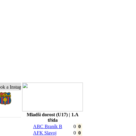
stagram a buďte s námi online...
Mladší dorost (U17) | 1.A
třída
ABC Braník B
0
0
AFK Slavoj
0
0