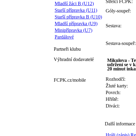
Střelci FCPK:
Mladší žáci B (U12)
Starší přípravka (U11)
Góly-soupeř:
Starší přípravka B (U10)
Mladší přípravka (U9)
Sestava:
Minipřípravka (U7)
Pardálové
Sestava-soupeř:
Partneři
klubu
Výhradní dodavatelé
Mikulova - Te
udržení se v 
20 minut inkas
Rozhodčí:
FCPK.cz/
mobile
Žluté karty:
Povrch:
Hřiště:
Diváci:
Další informace
Hráli (zápis)
Re