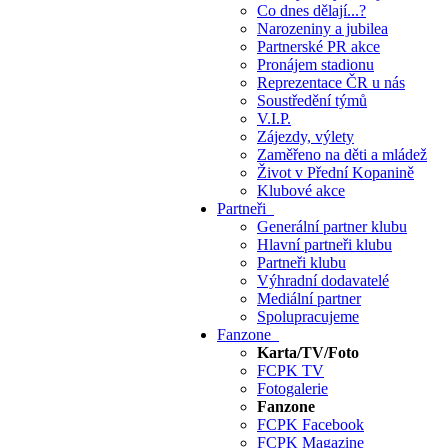
Co dnes dělají...?
Narozeniny a jubilea
Partnerské PR akce
Pronájem stadionu
Reprezentace ČR u nás
Soustředění týmů
V.I.P.
Zájezdy, výlety
Zaměřeno na děti a mládež
Život v Přední Kopanině
Klubové akce
Partneři
Generální partner klubu
Hlavní partneři klubu
Partneři klubu
Výhradní dodavatelé
Mediální partner
Spolupracujeme
Fanzone
Karta/TV/Foto
FCPK TV
Fotogalerie
Fanzone
FCPK Facebook
FCPK Magazine