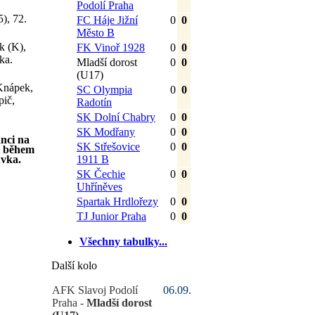
Podolí Praha
5), 72.
FC Háje Jižní
0
0
Město B
k (K),
FK Vinoř 1928
0
0
ka.
Mladší dorost
0
0
(U17)
 Knápek,
SC Olympia
0
0
pič,
Radotín
SK Dolní Chabry
0
0
SK Modřany
0
0
nci na
SK Střešovice
0
0
i během
ůvka.
1911 B
SK Čechie
0
0
Uhříněves
Spartak Hrdlořezy
0
0
TJ Junior Praha
0
0
Všechny tabulky...
Další kolo
AFK Slavoj Podolí
06.09.
Praha -
Mladší dorost