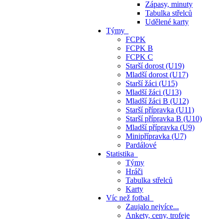
Zápasy, minuty
Tabulka střelců
Udělené karty
Týmy
FCPK
FCPK B
FCPK C
Starší dorost (U19)
Mladší dorost (U17)
Starší žáci (U15)
Mladší žáci (U13)
Mladší žáci B (U12)
Starší přípravka (U11)
Starší přípravka B (U10)
Mladší přípravka (U9)
Minipřípravka (U7)
Pardálové
Statistika
Týmy
Hráči
Tabulka střelců
Karty
Víc než fotbal
Zaujalo nejvíce...
Ankety, ceny, trofeje