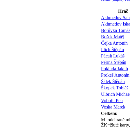
Hráč
Akhmedov Sam
Akhmedov Iska
Borůvka Tomá
Bošek Matěj
Čejka Antonín
Illich Štěpán
Pácalt Lukáš
Peřina Štěpán
Pokluda Jakub
Prokeš Antonín
Šálek Štěpán
Škopek Tobiáš
Ulbrich Michae
Vobořil Petr
Voska Marek
Celkem:
M=odehrané mi
ŽK=žluté karty