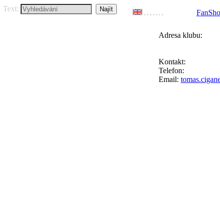
Text:
FanSh
Adresa klubu:
FC Přední Kopan
Ke Goniu 123, 164
Kontakt:
Tomáš Ci
Telefon:
+420 777 
Email:
tomas.cigan