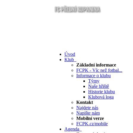
Úvod
Klub
Základní informace
FCPK - Víc než fotbal...
Informace o klubu
Týmy
Naše hřiště
Historie klubu
Klubová loga
Kontakt
Najdete nás
Napište nám
Mobilní verze
FCPK.cz/mobile
Agenda