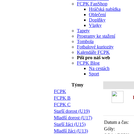
FCPK FanShop
Hráčská nabídka
Oblečení
Doplňky
Vlajky
Tapety
Programy ke stažení
Tombola
Fotbalové kuriozity
Kalendáře FCPK
Píší pro náš web
FCPK Blog
Na cestách
Sport
Týmy
FCPK
FCPK B
FCPK C
Starší dorost (U19)
Mladší dorost (U17)
Datum a čas:
Starší žáci (U15)
Góly:
Mladší žáci (U13)