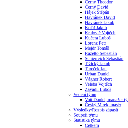
Cerny Theodor
Černý David
Hájek Štěpán
Havránek David
Havránek Jakub
Kolář Jakub
Kralovič Vojtěch
Kučera Luboš
Lorenz Petr
Mejdr Tomáš
Razetto Sebastián
Schierreich Sebastián
Tržický Jakub
Tureček Jan
Urban Daniel
Vágner Robert
Veleba Vojtěch
Zavadil Luboš
Vedení týmu
Vott Daniel, manažer t
Český Mirek, masér
Výsledky/Rozpis zápasů
Soupeři týmu
Statistika týmu
Celkem