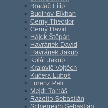
Bradáč Filip
Budinov Elkhan
Cerny Theodor
Černý David
Hájek Štěpán
Havránek David
Havránek Jakub
Kolář Jakub
Kralovič Vojtěch
Kučera Luboš
Lorenz Petr
Mejdr Tomáš
Razetto Sebastián
Schierreich Sebastián