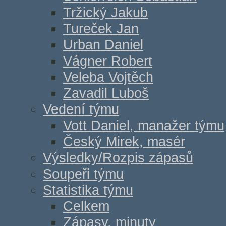
Tržický Jakub
Tureček Jan
Urban Daniel
Vágner Robert
Veleba Vojtěch
Zavadil Luboš
Vedení týmu
Vott Daniel, manažer týmu
Český Mirek, masér
Výsledky/Rozpis zápasů
Soupeři týmu
Statistika týmu
Celkem
Zápasy, minuty