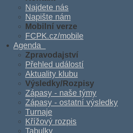
Najdete nás
Napište nám
Mobilní verze
FCPK.cz/mobile
Agenda
Zpravodajství
Přehled událostí
Aktuality klubu
Výsledky/Rozpisy
Zápasy - naše týmy
Zápasy - ostatní výsledky
Turnaje
Křížový rozpis
Tabulky