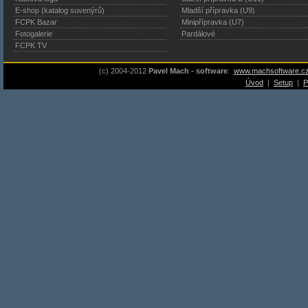
E-shop (katalog suvenýrů)
Mladší přípravka (U9)
FCPK Bazar
Minipřípravka (U7)
Fotogalerie
Pardálové
FCPK TV
(c) 2004-2012
Pavel Mach - software
:
www.machsoftware.c
Úvod
|
Setup
|
P