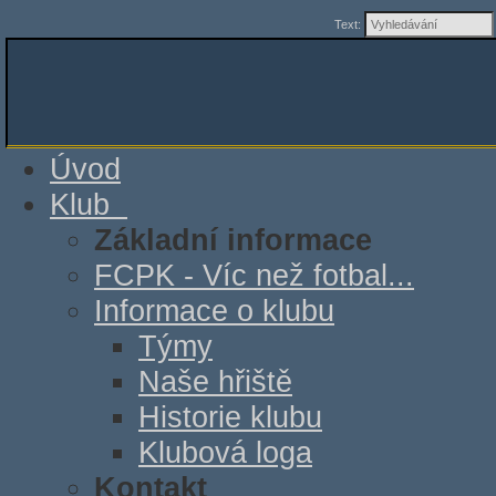
Text:
Úvod
Klub
Základní informace
FCPK - Víc než fotbal...
Informace o klubu
Týmy
Naše hřiště
Historie klubu
Klubová loga
Kontakt