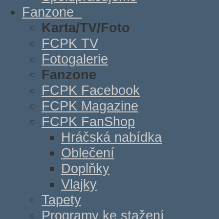
Fanzone
Karta/TV/Foto
FCPK TV
Fotogalerie
Fanzone
FCPK Facebook
FCPK Magazine
FCPK FanShop
Hráčská nabídka
Oblečení
Doplňky
Vlajky
Tapety
Programy ke stažení