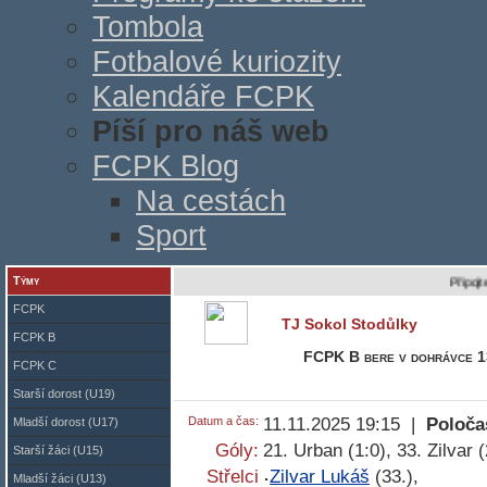
Tombola
Fotbalové kuriozity
Kalendáře FCPK
Píší pro náš web
FCPK Blog
Na cestách
Sport
Týmy
Připojte se na 
FCPK
TJ Sokol Stodůlky
FCPK B
FCPK B bere v dohrávce 13
FCPK C
Starší dorost (U19)
Datum a čas:
11.11.2025 19:15 |
Poloča
Mladší dorost (U17)
Góly:
21. Urban (1:0), 33. Zilvar 
Starší žáci (U15)
Střelci
Zilvar Lukáš
(33.),
Mladší žáci (U13)