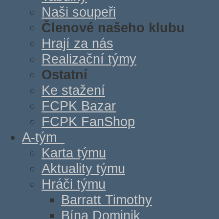
Naši soupeři
Členové našeho klubu
Hrají za nás
Realizační týmy
Ostatní
Ke stažení
FCPK Bazar
FCPK FanShop
A-tým
Karta týmu
Aktuality týmu
Hráči týmu
Barratt Timothy
Bína Dominik