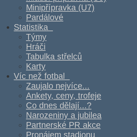
Minipřípravka (U7)
Pardálové
Statistika
Týmy
Hráči
Tabulka střelců
Karty
Víc než fotbal
Zaujalo nejvíce...
Ankety, ceny, trofeje
Co dnes dělají...?
Narozeniny a jubilea
Partnerské PR akce
Pronájem stadionu