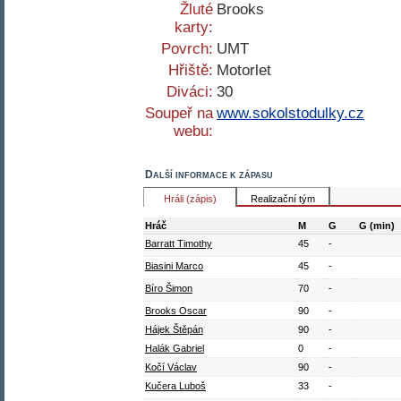
Žluté
Brooks
karty:
Povrch:
UMT
Hřiště:
Motorlet
Diváci:
30
Soupeř na
www.sokolstodulky.cz
webu:
Další informace k zápasu
Hráli (zápis)
Realizační tým
Hráč
M
G
G (min)
Barratt Timothy
45
-
Biasini Marco
45
-
Bíro Šimon
70
-
Brooks Oscar
90
-
Hájek Štěpán
90
-
Halák Gabriel
0
-
Kočí Václav
90
-
Kučera Luboš
33
-