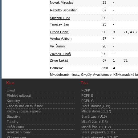
Novák Miroslav
23
-
Razetto Sebastián
67
-
Spizzirri Luca
90
-
Tureček Jan
23
-
Urban Daniel
90
3
21., 43., 
Veleba Vojtěch
57
-
Vik Šimon
20
-
Zavadil Luboš
90
-
Zilvar Lukáš
67
1
33.
Celkem:
990
4
M=odehrané minuty, G=góly, A=asistence, KB=kanadské b
Klub
Týmy
Úvod
FCPK
Přehled událostí
FCPK B
Kontakty
FCPK C
Zápasy našich mužstev
Starší dorost (U19)
Křížový rozpis zápasů
Mladší dorost (U17)
Statistiky
Starší žáci (U15)
Tabulky
Mladší žáci (U13)
Hráči klubu
Mladší žáci B (U12)
Realizační týmy
Starší přípravka (U11)
Klubová loga
Starší přípravka B (U10)