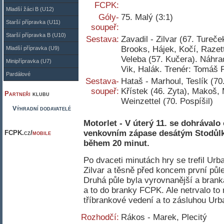
FCPK:
Mladší žáci B (U12)
Góly-
75. Malý (3:1)
Starší přípravka (U11)
soupeř:
Starší přípravka B (U10)
Sestava:
Zavadil - Zilvar (67. Tureček
Brooks, Hájek, Kočí, Razett
Mladší přípravka (U9)
Veleba (57. Kučera). Náhra
Minipřípravka (U7)
Vik, Halák. Trenér: Tomáš 
Pardálové
Sestava-
Hataš - Marhoul, Teslík (70
soupeř:
Křístek (46. Zyta), Makoš, 
Partneři
klubu
Weinzettel (70. Pospíšil)
Výhradní dodavatelé
Motorlet - V úterý 11. se dohrávalo
venkovním zápase desátým Stodůlk
FCPK.cz/
mobile
během 20 minut.
Po dvaceti minutách hry se trefil Urb
Zilvar a těsně před koncem první půle 
Druhá půle byla vyrovnanější a bran
a to do branky FCPK. Ale netrvalo to
tříbrankové vedení a to zásluhou Urba
Rozhodčí:
Rákos - Marek, Plecitý