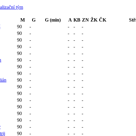
alizační tým
M
G
G (min)
A
KB
ZN
ŽK
ČK
Stř
š
90
-
-
-
-
90
-
-
-
-
90
-
-
-
-
90
-
-
-
-
90
-
-
-
-
n
90
-
-
-
-
90
-
-
-
-
90
-
-
-
-
ián
90
-
-
-
-
90
-
-
-
-
90
-
-
-
-
90
-
-
-
-
90
-
-
-
-
90
-
-
-
-
90
-
-
-
-
r
90
-
-
-
-
rij
90
-
-
-
-