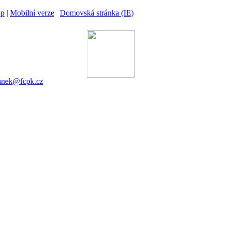
op
|
Mobilní verze
|
Domovská stránka (IE)
anina
64 00 Praha 6
Cigánek
7 753 545
anek@fcpk.cz