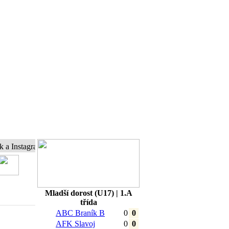
agram a buďte s námi online...
Mladší dorost (U17) | 1.A
třída
ABC Braník B
0
0
AFK Slavoj
0
0