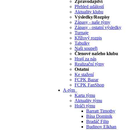
Zpravodajství
Přehled událostí
Aktuality klubu
Výsledky/Rozpisy
Zápasy - naše týmy
Zápasy - ostatní výsledky
Turnaje
Křížový rozpis
Tabulky
Naši soupeři
Členové našeho klubu
Hrají za nás
Realizační týmy
Ostatní
Ke stažení
FCPK Bazar
FCPK FanShop
A-tým
Karta týmu
Aktuality týmu
Hráči týmu
Barratt Timothy
Bína Dominik
Bradáč Filip
Budinov Elkhan