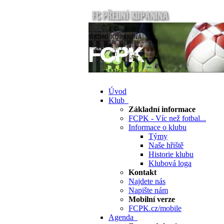
Úvod
Klub
Základní informace
FCPK - Víc než fotbal...
Informace o klubu
Týmy
Naše hřiště
Historie klubu
Klubová loga
Kontakt
Najdete nás
Napište nám
Mobilní verze
FCPK.cz/mobile
Agenda