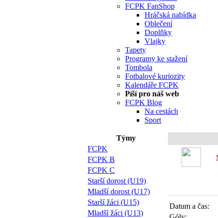
FCPK FanShop
Hráčská nabídka
Oblečení
Doplňky
Vlajky
Tapety
Programy ke stažení
Tombola
Fotbalové kuriozity
Kalendáře FCPK
Píší pro náš web
FCPK Blog
Na cestách
Sport
Týmy
FCPK
FCPK B
FCPK C
Starší dorost (U19)
Mladší dorost (U17)
Starší žáci (U15)
Datum a čas:
Mladší žáci (U13)
Góly: