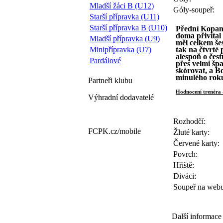
Mladší žáci B (U12)
Góly-soupeř:
Starší přípravka (U11)
Starší přípravka B (U10)
Přední Kopani
doma přivítal
Mladší přípravka (U9)
měl celkem še
Minipřípravka (U7)
tak na čtvrté
alespoň o čes
Pardálové
přes velmi šp
skórovat, a B
minulého rok
Partneři
klubu
Hodnocení trenéra
Výhradní dodavatelé
Rozhodčí:
FCPK.cz/
mobile
Žluté karty:
Červené karty:
Povrch:
Hřiště:
Diváci:
Soupeř na webu
Další informace