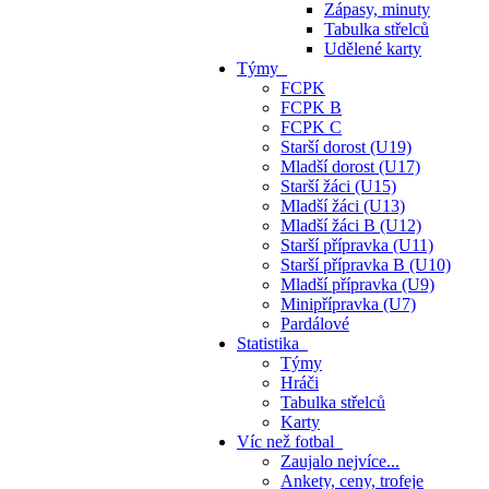
Zápasy, minuty
Tabulka střelců
Udělené karty
Týmy
FCPK
FCPK B
FCPK C
Starší dorost (U19)
Mladší dorost (U17)
Starší žáci (U15)
Mladší žáci (U13)
Mladší žáci B (U12)
Starší přípravka (U11)
Starší přípravka B (U10)
Mladší přípravka (U9)
Minipřípravka (U7)
Pardálové
Statistika
Týmy
Hráči
Tabulka střelců
Karty
Víc než fotbal
Zaujalo nejvíce...
Ankety, ceny, trofeje