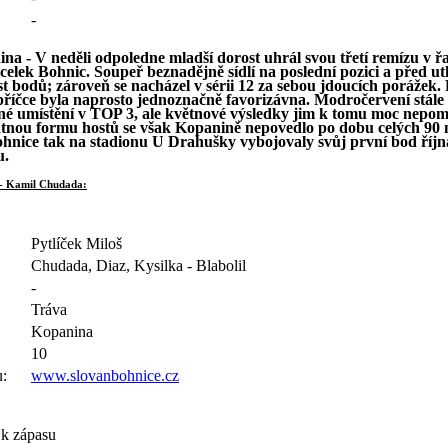
-
na - V neděli odpoledne mladší dorost uhrál svou třetí remízu v ř
 celek Bohnic. Soupeř beznadějně sídlí na poslední pozici a před u
st bodů; zároveň se nacházel v sérii 12 za sebou jdoucích porážek
 příčce byla naprosto jednoznačně favorizávna. Modročervení stále 
tné umístění v TOP 3, ale květnové výsledky jim k tomu moc nepom
atnou formu hostů se však Kopanině nepovedlo po dobu celých 90
ohnice tak na stadionu U Drahušky vybojovaly svůj první bod říjn
u.
 - Kamil Chudada:
Pytlíček Miloš
Chudada, Diaz, Kysilka - Blabolil
-
Tráva
Kopanina
10
:
www.slovanbohnice.cz
 k zápasu