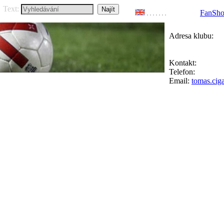
Text:
FanSh
Adresa klubu:
FC Přední Kop
Ke Goniu 123, 1
Kontakt:
Tomáš 
Telefon:
+420 77
Email:
tomas.cig