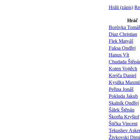
Hráli (zápis)
Re
Hráč
Borůvka Tomá
Diaz Christian
Flek Matyáš
Fuksa Ondřej
Hanus Vít
Chudada Štěpá
Koten Vojtěch
Krejča Daniel
Kysilka Maxmil
Peřina Jonáš
Pokluda Jakub
Skalník Ondřej
Šálek Štěpán
Škorňa Kryštof
Štička Vincent
Tekushev Aske
Živkovski Dimit