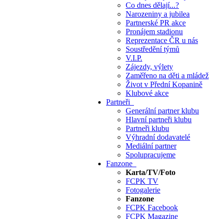
Co dnes dělají...?
Narozeniny a jubilea
Partnerské PR akce
Pronájem stadionu
Reprezentace ČR u nás
Soustředění týmů
V.I.P.
Zájezdy, výlety
Zaměřeno na děti a mládež
Život v Přední Kopanině
Klubové akce
Partneři
Generální partner klubu
Hlavní partneři klubu
Partneři klubu
Výhradní dodavatelé
Mediální partner
Spolupracujeme
Fanzone
Karta/TV/Foto
FCPK TV
Fotogalerie
Fanzone
FCPK Facebook
FCPK Magazine