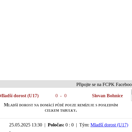
Připojte se na FCPK Facebook a Inst
Mladší dorost (U17)
0
-
0
Slovan Bohnice
Mladší dorost na domácí půdě pouze remízuje s posledním
celkem tabulky.
25.05.2025 13:30 |
Poločas:
0 : 0 | Tým:
Mladší dorost (U17)
-