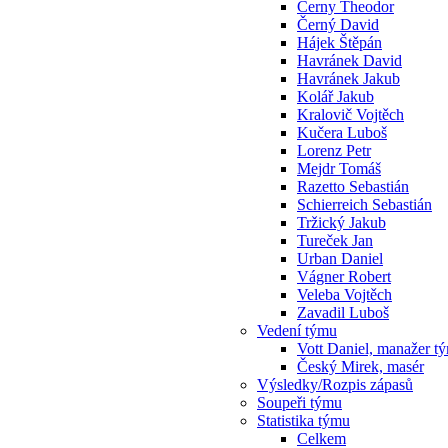
Cerny Theodor
Černý David
Hájek Štěpán
Havránek David
Havránek Jakub
Kolář Jakub
Kralovič Vojtěch
Kučera Luboš
Lorenz Petr
Mejdr Tomáš
Razetto Sebastián
Schierreich Sebastián
Tržický Jakub
Tureček Jan
Urban Daniel
Vágner Robert
Veleba Vojtěch
Zavadil Luboš
Vedení týmu
Vott Daniel, manažer t
Český Mirek, masér
Výsledky/Rozpis zápasů
Soupeři týmu
Statistika týmu
Celkem