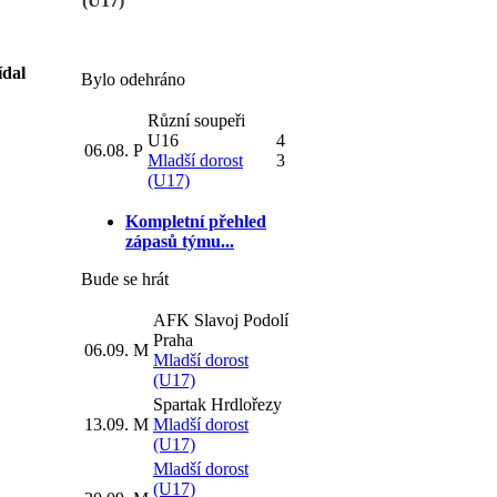
(U17)
ídal
Bylo odehráno
Různí soupeři
U16
4
06.08.
P
Mladší dorost
3
(U17)
Kompletní přehled
zápasů týmu...
Bude se hrát
AFK Slavoj Podolí
Praha
06.09.
M
Mladší dorost
(U17)
Spartak Hrdlořezy
13.09.
M
Mladší dorost
(U17)
Mladší dorost
(U17)