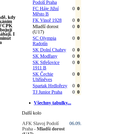
Podolí Praha
FC Háje Jižní
0
0
Město B
adě, kdy
FK Vinoř 1928
0
0
tkáním
. FCPK
Mladší dorost
0
0
bojují
(U17)
áhají. I
 minut
SC Olympia
0
0
a
Radotín
SK Dolní Chabry
0
0
SK Modřany
0
0
SK Střešovice
0
0
1911 B
SK Čechie
0
0
Uhříněves
Spartak Hrdlořezy
0
0
TJ Junior Praha
0
0
Všechny tabulky...
Další kolo
AFK Slavoj Podolí
06.09.
Praha -
Mladší dorost