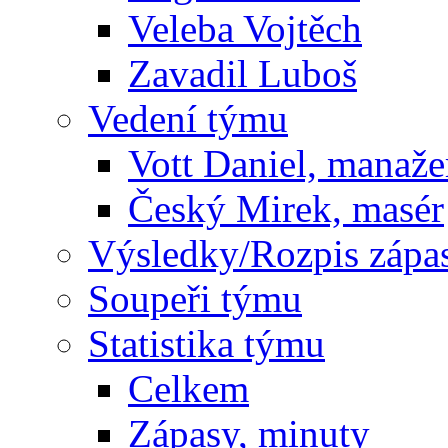
Veleba Vojtěch
Zavadil Luboš
Vedení týmu
Vott Daniel, manaže
Český Mirek, masér
Výsledky/Rozpis zápa
Soupeři týmu
Statistika týmu
Celkem
Zápasy, minuty