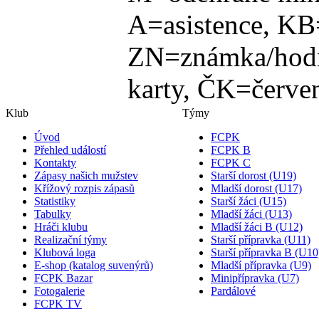
A=asistence, KB
ZN=známka/hodn
karty, ČK=červen
Klub
Týmy
Úvod
FCPK
Přehled událostí
FCPK B
Kontakty
FCPK C
Zápasy našich mužstev
Starší dorost (U19)
Křížový rozpis zápasů
Mladší dorost (U17)
Statistiky
Starší žáci (U15)
Tabulky
Mladší žáci (U13)
Hráči klubu
Mladší žáci B (U12)
Realizační týmy
Starší přípravka (U11)
Klubová loga
Starší přípravka B (U10
E-shop (katalog suvenýrů)
Mladší přípravka (U9)
FCPK Bazar
Minipřípravka (U7)
Fotogalerie
Pardálové
FCPK TV