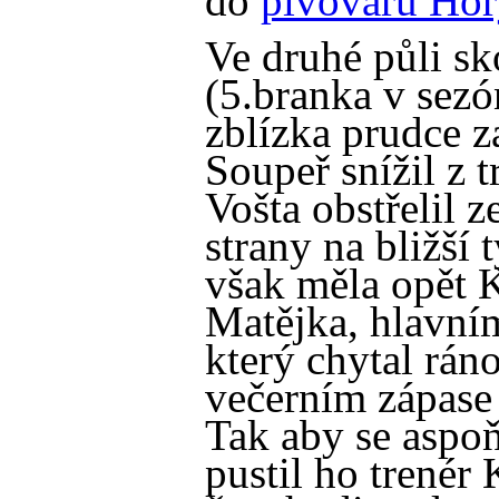
do
pivovaru Hor
Ve druhé půli sk
(5.branka v sezó
zblízka prudce z
Soupeř snížil z 
Vošta obstřelil 
strany na bližší 
však měla opět K
Matějka, hlavní
který chytal rán
večerním zápase 
Tak aby se aspoň
pustil ho trenér