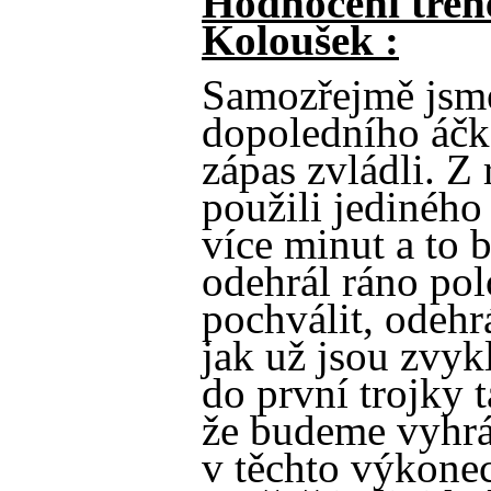
Hodnocení trené
Koloušek :
Samozřejmě jsme
dopoledního áčka
zápas zvládli. Z
použili jediného
více minut a to 
odehrál ráno po
pochválit, odehr
jak už jsou zvykl
do první trojky 
že budeme vyhrá
v těchto výkone