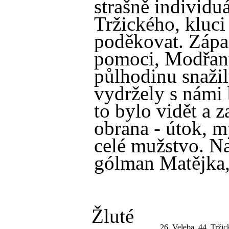
strašně individu
Tržického, kluci
poděkovat. Zápa
pomoci, Modřany
půlhodinu snažil
vydržely s námi 
to bylo vidět a 
obrana - útok, m
celé mužstvo. Na
gólman Matějka,
Žluté
26. Veleba, 44. Tržic