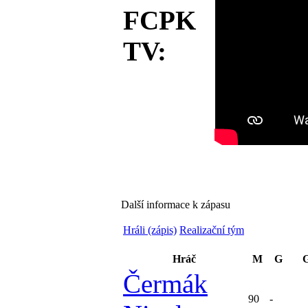
FCPK
TV:
Další informace k zápasu
Hráli (zápis)
Realizační tým
Hráč
M
G
G
Čermák
90
-