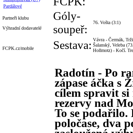
FCPK:
Pardálové
Góly-
Partneři
klubu
76. Vošta (3:1)
soupeř:
Výhradní dodavatelé
Vávra - Čermák, Tržic
Sestava:
Šalanský, Veleba (73.
FCPK.cz/
mobile
Hollmotz) - Kočí. Tr
Radotín - Po r
zápase áčka s 
cílem spravit s
rezervy nad Mod
To se podařilo.
poločase, dva p