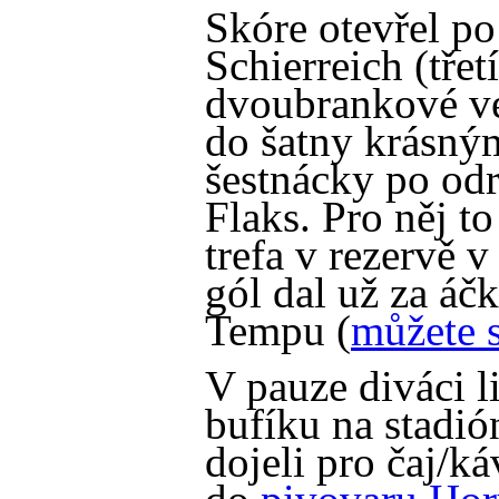
Skóre otevřel po
Schierreich (třet
dvoubrankové ve
do šatny krásným
šestnácky po od
Flaks. Pro něj t
trefa v rezervě v
gól dal už za áčk
Tempu (
můžete s
V pauze diváci l
bufíku na stadión
dojeli pro čaj/k