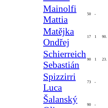
Mainolfi
50
-
Mattia
Matějka
17
1
90.
Ondřej
Schierreich
90
1
23.
Sebastián
Spizzirri
73
-
Luca
Šalanský
90
-