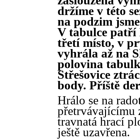
zasloužená výh
držíme v této s
na podzim jsme 
V tabulce patř
třetí místo, v 
vyhrála až na S
polovina tabulk
Střešovice ztrá
body. Příště de
Hrálo se na rado
přetrvávajícímu
travnatá hrací 
ještě uzavřena.