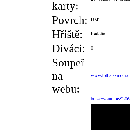
karty:
Povrch:
UMT
Hřiště:
Radotín
Diváci:
0
Soupeř
na
www.fotbalskmodran
webu:
https://youtu.be/9