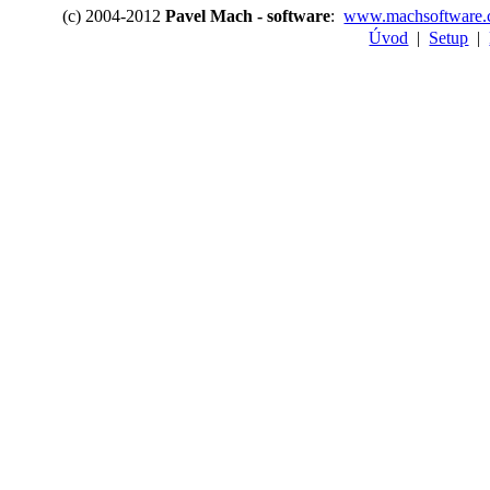
(c) 2004-2012
Pavel Mach - software
:
www.machsoftware.
Úvod
|
Setup
|