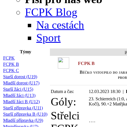
FCPK Blog
Na cestách
Sport
Týmy
Připojte
FCPK
FCPK B
FCPK B
FCPK C
Béčko vstoupilo do jara
Starší dorost (U19)
prob
Mladší dorost (U17)
Starší žáci (U15)
Datum a čas:
12.03.2023 18:30 |
Mladší žáci (U13)
Góly:
23. Schierreich (1:0, a
Mladší žáci B (U12)
Kočí), 90.+2 Matějka 
Starší přípravka (U11)
Střelci
Starší přípravka B (U10)
Mladší přípravka (U9)
Minipřípravka (U7)