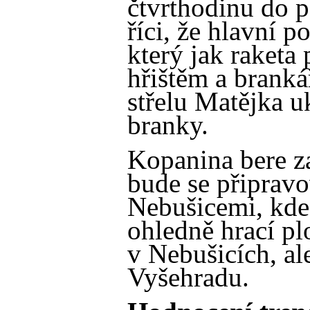
čtvrthodinu do p
říci, že hlavní p
který jak raketa 
hřištěm a brank
střelu Matějka u
branky.
Kopanina bere z
bude se připravo
Nebušicemi, kde
ohledně hrací pl
v Nebušicích, al
Vyšehradu.