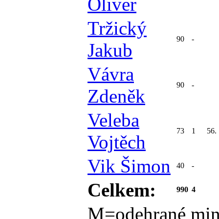
Oliver
Tržický
90
-
Jakub
Vávra
90
-
Zdeněk
Veleba
73
1
56.
Vojtěch
Vik Šimon
40
-
Celkem:
990
4
M=odehrané min