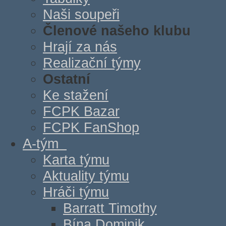
Naši soupeři
Členové našeho klubu
Hrají za nás
Realizační týmy
Ostatní
Ke stažení
FCPK Bazar
FCPK FanShop
A-tým
Karta týmu
Aktuality týmu
Hráči týmu
Barratt Timothy
Bína Dominik