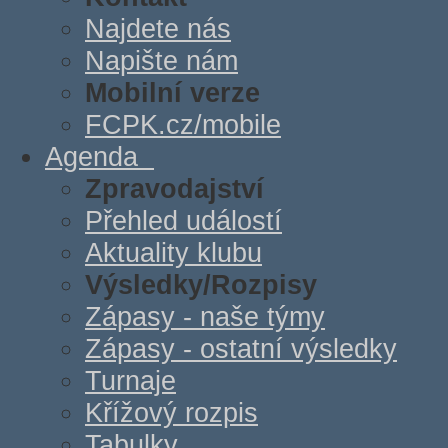
Najdete nás
Napište nám
Mobilní verze
FCPK.cz/mobile
Agenda
Zpravodajství
Přehled událostí
Aktuality klubu
Výsledky/Rozpisy
Zápasy - naše týmy
Zápasy - ostatní výsledky
Turnaje
Křížový rozpis
Tabulky