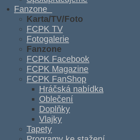
Fanzone
Karta/TV/Foto
FCPK TV
Fotogalerie
Fanzone
FCPK Facebook
FCPK Magazine
FCPK FanShop
Hráčská nabídka
Oblečení
Doplňky
Vlajky
Tapety
Programy ke stažení