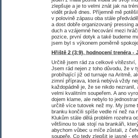
zlepšuje a je to velmi znát jak na trén
vidět právě dnes. Příjemně mě potěšili
v polovině zápasu oba stále předvádě
a dost dobře organizovaný pressing a
duch a vzájemné hecování mezi hráči.
pozice, první dotyk a také budeme muse
jsem byl s výkonem poměrně spokoj
Hřiště 2 (3:9), hodnocení trenéra -
Určitě jsem rád za celkové vítězství,
Jsem rád nejen z toho důvodu, že v t
probíhající již od turnaje na Aritmě, a
zimní příprava, která nebývá vždy nej
každopádně je, že se nikdo nezranil, a
velmi kvalitním soupeřem. A ano vyrov
dojem klame, ale nebylo to jednostran
určitě více tutovek než my. My jsme to
branku končili spíše vedle ní než na
Klukům stále dělá problém rozehra od
většinou to tak stojí na brankáři, kter
abychom vůbec u míče zůstali, z čeh
soupeře. Co tedy zlepšit je jasné - ef