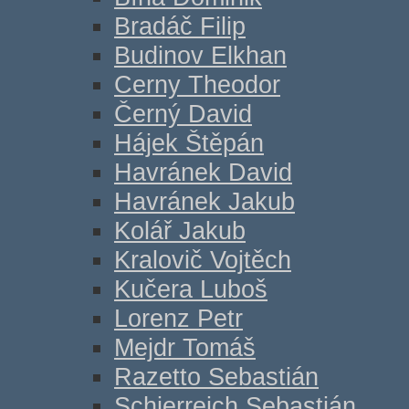
Bradáč Filip
Budinov Elkhan
Cerny Theodor
Černý David
Hájek Štěpán
Havránek David
Havránek Jakub
Kolář Jakub
Kralovič Vojtěch
Kučera Luboš
Lorenz Petr
Mejdr Tomáš
Razetto Sebastián
Schierreich Sebastián