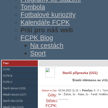
Tombola
Fotbalové kuriozity
Kalendáře FCPK
Píší pro náš web
FCPK Blog
Na cestách
Sport
Týmy
FCPK
Starší přípravka (U11)
FCPK B
Starší přípravka na vítě
FCPK C
Starší dorost (U19)
Datum a čas:
03.04.2022 11:15 |
Poločas:
0 : 0 | Tým
Góly:
5x - Žáček, 3x - Rabe, 2x - Farář, Hrdlič
Mladší dorost (U17)
Střelci
Starší žáci (U15)
FCPK:
Mladší žáci (U13)