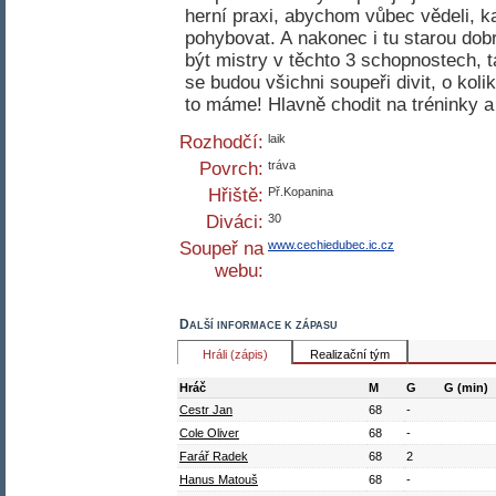
herní praxi, abychom vůbec vědeli, ka
pohybovat. A nakonec i tu starou do
být mistry v těchto 3 schopnostech, 
se budou všichni soupeři divit, o kolik
to máme! Hlavně chodit na tréninky a
Rozhodčí:
laik
Povrch:
tráva
Hřiště:
Př.Kopanina
Diváci:
30
Soupeř na
www.cechiedubec.ic.cz
webu:
Další informace k zápasu
Hráli (zápis)
Realizační tým
Hráč
M
G
G (min)
Cestr Jan
68
-
Cole Oliver
68
-
Farář Radek
68
2
Hanus Matouš
68
-