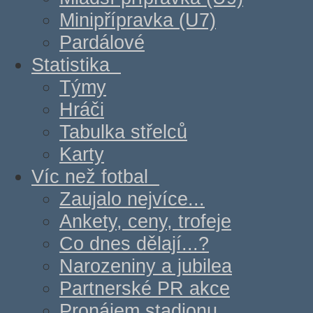
Minipřípravka (U7)
Pardálové
Statistika
Týmy
Hráči
Tabulka střelců
Karty
Víc než fotbal
Zaujalo nejvíce...
Ankety, ceny, trofeje
Co dnes dělají...?
Narozeniny a jubilea
Partnerské PR akce
Pronájem stadionu