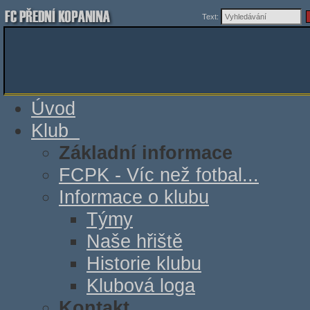
Text:
Úvod
Klub
Základní informace
FCPK - Víc než fotbal...
Informace o klubu
Týmy
Naše hřiště
Historie klubu
Klubová loga
Kontakt