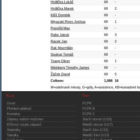
Hrdlička Lukáš
68
-
Hrdlička Marek
68
2
Kišš Dominik
68
-
Miyazaki Ross Joshua
68
1
Pospíšil Max
68
-
Rabe Jakub
68
3
Racek Jan
68
2
Rak Maxmilián
68
-
Soukup Tomáš
68
-
Tsang Oliver
68
1
Weinberg Timothy James
68
-
Žáček David
68
5
Celkem:
1,088
16
M=odehrané minuty, G=góly, A=asistence, KB=kanadské b
Klub
Týmy
Úvod
FCPK
Přehled událostí
FCPK B
Kontakty
FCPK C
Zápasy našich mužstev
Starší dorost (U19)
Křížový rozpis zápasů
Mladší dorost (U17)
Statistiky
Starší žáci (U15)
Tabulky
Mladší žáci (U13)