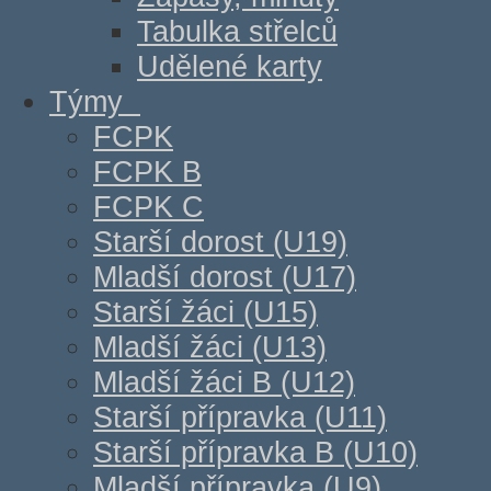
Tabulka střelců
Udělené karty
Týmy
FCPK
FCPK B
FCPK C
Starší dorost (U19)
Mladší dorost (U17)
Starší žáci (U15)
Mladší žáci (U13)
Mladší žáci B (U12)
Starší přípravka (U11)
Starší přípravka B (U10)
Mladší přípravka (U9)