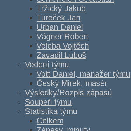
Tržický Jakub
Tureček Jan
Urban Daniel
Vágner Robert
Veleba Vojtěch
Zavadil Luboš
Vedení týmu
Vott Daniel, manažer týmu
Český Mirek, masér
Výsledky/Rozpis zápasů
Soupeři týmu
Statistika týmu
Celkem
Zápasy, minuty