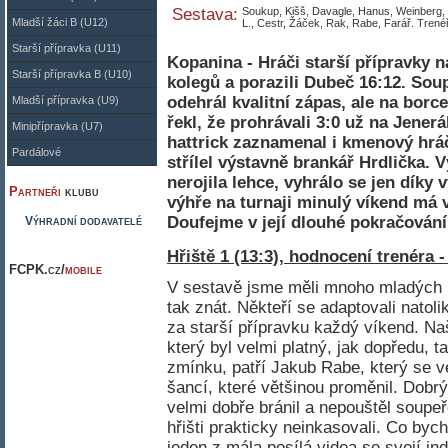
Sestava:
Soukup, Kišš, Davagle, Hanus, Weinberg, T
Mladší žáci B (U12)
L., Cestr, Žáček, Rak, Rabe, Farář. Trené
Starší přípravka (U11)
Kopanina - Hráči starší přípravky 
Starší přípravka B (U10)
kolegů a porazili Dubeč 16:12. Soupe
odehrál kvalitní zápas, ale na borc
Mladší přípravka (U9)
řekl, že prohrávali 3:0 už na Jenerá
Minipřípravka (U7)
hattrick zaznamenal i kmenový hrá
Pardálové
střílel výstavně brankář Hrdlička. V
nerojila lehce, vyhrálo se jen díky
Partneři
klubu
výhře na turnaji minulý víkend má 
Doufejme v její dlouhé pokračování.
Výhradní dodavatelé
Hřiště 1 (13:3), hodnocení trenéra 
FCPK.cz/
mobile
V sestavě jsme měli mnoho mladých h
tak znát. Někteří se adaptovali natoli
za starší přípravku každý víkend. Na
který byl velmi platný, jak dopředu, t
zmínku, patří Jakub Rabe, který se 
šancí, které většinou proměnil. Dobrý
velmi dobře bránil a nepouštěl soupe
hřišti prakticky neinkasovali. Co byc
jeden z mála posílá videa se svojí ind