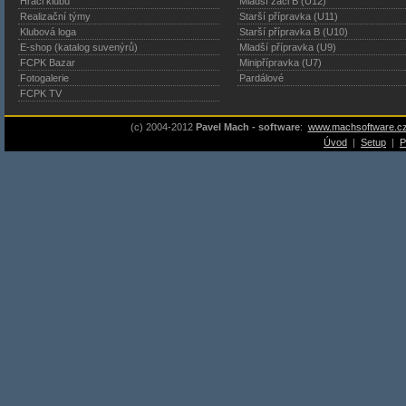
Hráči klubu
Mladší žáci B (U12)
Realizační týmy
Starší přípravka (U11)
Klubová loga
Starší přípravka B (U10)
E-shop (katalog suvenýrů)
Mladší přípravka (U9)
FCPK Bazar
Minipřípravka (U7)
Fotogalerie
Pardálové
FCPK TV
(c) 2004-2012
Pavel Mach - software
:
www.machsoftware.c
Úvod
|
Setup
|
P