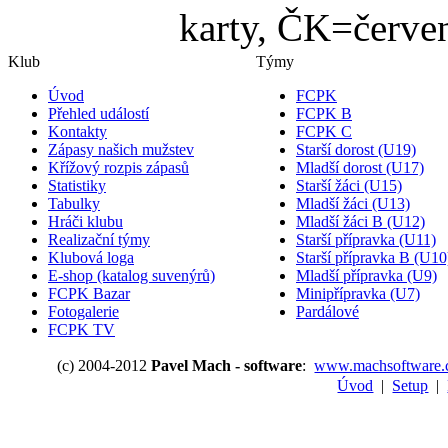
karty, ČK=červen
Klub
Týmy
Úvod
FCPK
Přehled událostí
FCPK B
Kontakty
FCPK C
Zápasy našich mužstev
Starší dorost (U19)
Křížový rozpis zápasů
Mladší dorost (U17)
Statistiky
Starší žáci (U15)
Tabulky
Mladší žáci (U13)
Hráči klubu
Mladší žáci B (U12)
Realizační týmy
Starší přípravka (U11)
Klubová loga
Starší přípravka B (U10
E-shop (katalog suvenýrů)
Mladší přípravka (U9)
FCPK Bazar
Minipřípravka (U7)
Fotogalerie
Pardálové
FCPK TV
(c) 2004-2012
Pavel Mach - software
:
www.machsoftware.
Úvod
|
Setup
|