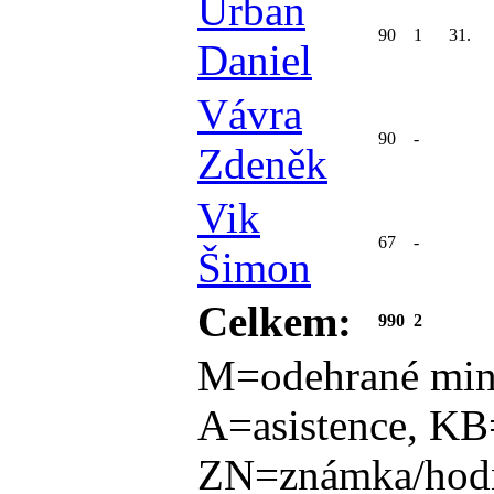
Urban
90
1
31.
Daniel
Vávra
90
-
Zdeněk
Vik
67
-
Šimon
Celkem:
990
2
M=odehrané min
A=asistence, KB
ZN=známka/hodn