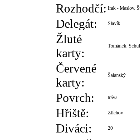
Rozhodčí:
Irak - Maslov, Š
Delegát:
Slavík
Žluté
Tománek, Schul
karty:
Červené
Šalanský
karty:
Povrch:
tráva
Hřiště:
Zlíchov
Diváci:
20