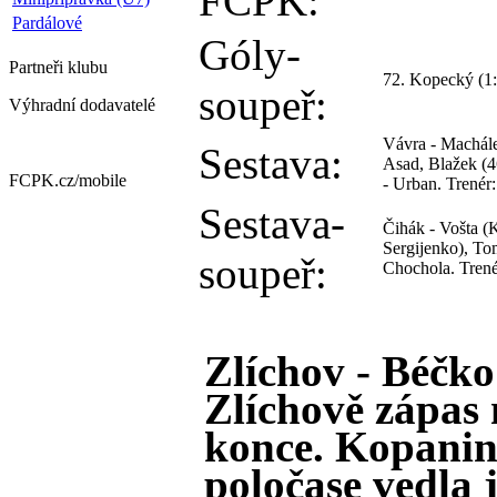
FCPK:
Pardálové
Góly-
Partneři
klubu
72. Kopecký (1:
soupeř:
Výhradní dodavatelé
Vávra - Machálek
Sestava:
Asad, Blažek (46
FCPK.cz/
mobile
- Urban. Trenér
Sestava-
Čihák - Vošta (
Sergijenko), To
soupeř:
Chochola. Trené
Zlíchov - Béčko
Zlíchově zápas
konce. Kopanin
poločase vedla 