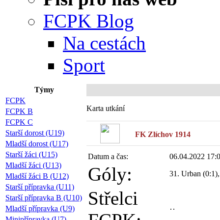
FCPK Blog
Na cestách
Sport
Týmy
FCPK
Karta utkání
FCPK B
FCPK C
Starší dorost (U19)
FK Zlíchov 1914
Mladší dorost (U17)
Starší žáci (U15)
Datum a čas:
06.04.2022 17:
Mladší žáci (U13)
Góly:
31. Urban (0:1), 
Mladší žáci B (U12)
Starší přípravka (U11)
Střelci
Starší přípravka B (U10)
Mladší přípravka (U9)
Minipřípravka (U7)