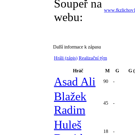
Soupeř na
www.fkzlichov
webu:
Další informace k zápasu
Hráli (zápis)
Realizační tým
Hráč
M
G
G 
Asad Ali
90
-
Blažek
45
-
Radim
Huleš
18
-