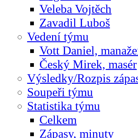
Veleba Vojtěch
Zavadil Luboš
Vedení týmu
Vott Daniel, manaže
Český Mirek, masér
Výsledky/Rozpis zápa
Soupeři týmu
Statistika týmu
Celkem
Zápasy, minuty