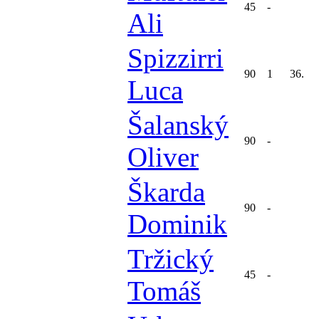
45
-
Ali
Spizzirri
90
1
36.
Luca
Šalanský
90
-
Oliver
Škarda
90
-
Dominik
Tržický
45
-
Tomáš