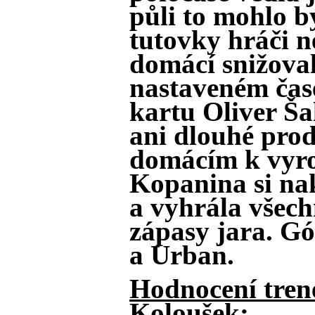
půli to mohlo bý
tutovky hráči n
domácí snižoval
nastaveném čas
kartu Oliver Ša
ani dlouhé prod
domácím k vyr
Kopanina si na
a vyhrála všech
zápasy jara. Gól
a Urban.
Hodnocení trené
Koloušek: