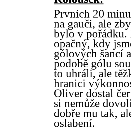
Prvních 20 minut
na gauči, ale zb
bylo v pořádku.
opačný, kdy jsme
gólových šancí a 
podobě gólu sou
to uhráli, ale tě
hranici výkonnos
Oliver dostal če
si nemůže dovoli
dobře mu tak, ale
oslabení.