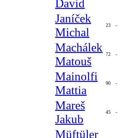
David
Janíček
23
-
Michal
Machálek
72
-
Matouš
Mainolfi
90
-
Mattia
Mareš
45
-
Jakub
Müftüler