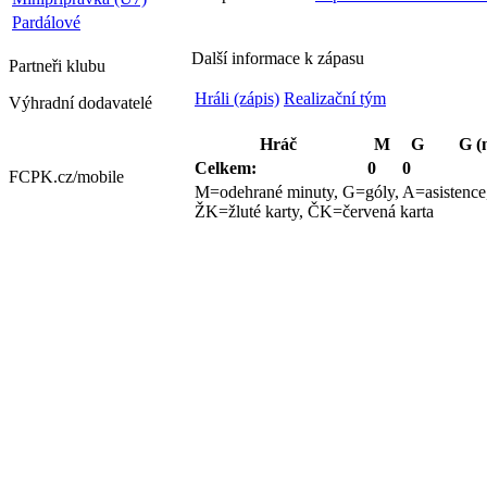
Pardálové
Další informace k zápasu
Partneři
klubu
Hráli (zápis)
Realizační tým
Výhradní dodavatelé
Hráč
M
G
G (
Celkem:
0
0
FCPK.cz/
mobile
M=odehrané minuty, G=góly, A=asistenc
ŽK=žluté karty, ČK=červená karta