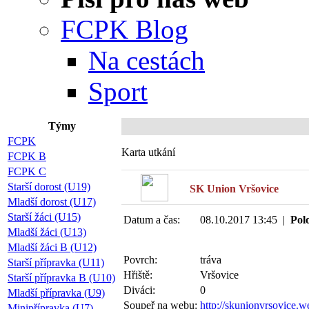
FCPK Blog
Na cestách
Sport
Týmy
FCPK
Karta utkání
FCPK B
FCPK C
Starší dorost (U19)
SK Union Vršovice
Mladší dorost (U17)
Starší žáci (U15)
Datum a čas:
08.10.2017 13:45 |
Pol
Mladší žáci (U13)
Mladší žáci B (U12)
Povrch:
tráva
Starší přípravka (U11)
Hřiště:
Vršovice
Starší přípravka B (U10)
Diváci:
0
Mladší přípravka (U9)
Soupeř na webu:
http://skunionvrsovice.w
Minipřípravka (U7)