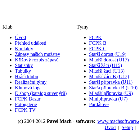
Klub
Týmy
Úvod
FCPK
Přehled událostí
FCPK B
Kontakty
FCPK C
Zápasy našich mužstev
Starší dorost (U19)
Křížový rozpis zápasů
Mladší dorost (U17)
Statistiky
Starší žáci (U15)
Tabulky
Mladší žáci (U13)
Hráči klubu
Mladší žáci B (U12)
Realizační týmy
Starší přípravka (U11)
Klubová loga
Starší přípravka B (U10)
E-shop (katalog suvenýrů)
Mladší přípravka (U9)
FCPK Bazar
Minipřípravka (U7)
Fotogalerie
Pardálové
FCPK TV
(c) 2004-2012
Pavel Mach - software
:
www.machsoftware.
Úvod
|
Setup
|