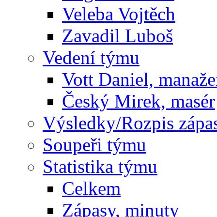
Veleba Vojtěch
Zavadil Luboš
Vedení týmu
Vott Daniel, manaže
Český Mirek, masér
Výsledky/Rozpis zápa
Soupeři týmu
Statistika týmu
Celkem
Zápasy, minuty